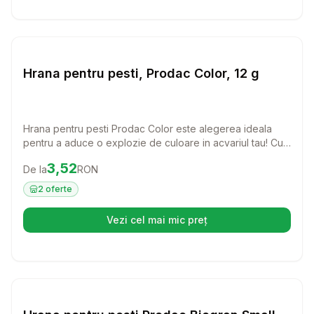
Setează alertă de preț pentr
Hrana Pesti
Hrana pentru pesti, Prodac Color, 12 g
Hrana pentru pesti Prodac Color este alegerea ideala
pentru a aduce o explozie de culoare in acvariul tau! Cu
o formula speciala imbogatita cu cantaxantina, aceasta
Preț:
3.52
RON
3,52
De la
RON
hrana sub forma de fulgi va accentua nuantele vibrante
ale pestilor tai tropicali, oferindu-le o dieta sanatoasa si
2
oferte
delicioasa.
Vezi cel mai mic preț
(se deschide într-o filă nouă)
Setează alertă de preț pentr
Hrana Pesti