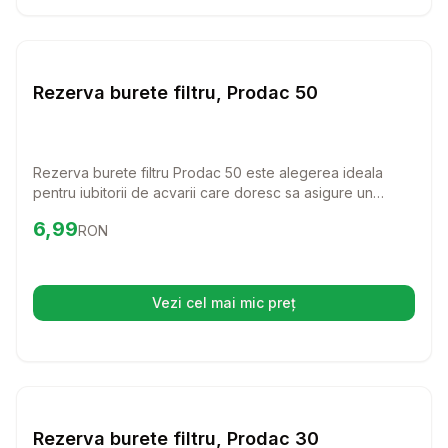
Setează alertă de preț pentr
Diverse
Rezerva burete filtru, Prodac 50
Rezerva burete filtru Prodac 50 este alegerea ideala
pentru iubitorii de acvarii care doresc sa asigure un
mediu curat si sanatos pentru pestii lor. Usor de utilizat si
Preț:
6.99
RON
6,99
RON
eficient, acest burete filtreaza eficient apa, contribuind la
mentinerea echilibrului ecologic al acvariului tau.
Vezi cel mai mic preț
(se deschide într-o filă nouă)
Setează alertă de preț pentr
Diverse
Rezerva burete filtru, Prodac 30