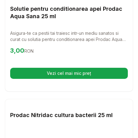
Pesti
Solutie pentru conditionarea apei Prodac
Aqua Sana 25 ml
Asigura-te ca pestii tai traiesc intr-un mediu sanatos si
curat cu solutia pentru conditionarea apei Prodac Aqua
Sana 25 ml. Aceasta formula speciala neutralizeaza clorul
Preț:
3.00
RON
3,00
RON
si reduce efectele metalelor grele, oferind o apa
perfecta pentru acvariul tau.
Vezi cel mai mic preț
(se deschide într-o filă nouă)
Setează alertă de preț pentr
Pesti
Prodac Nitridac cultura bacterii 25 ml