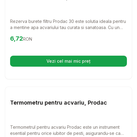
Rezerva burete filtru Prodac 30 este solutia ideala pentru
a mentine apa acvariului tau curata si sanatoasa. Cu un
design special, acest burete este perfect atat pentru
Preț:
6.72
RON
6,72
RON
acvariile marine, cat si pentru cele de apa dulce,
asigurand un mediu optim pentru pestii tai.
Vezi cel mai mic preț
(se deschide într-o filă nouă)
Setează alertă de preț pentr
Pesti
Termometru pentru acvariu, Prodac
Termometrul pentru acvariu Prodac este un instrument
esential pentru orice iubitor de pesti, asigurandu-se ca