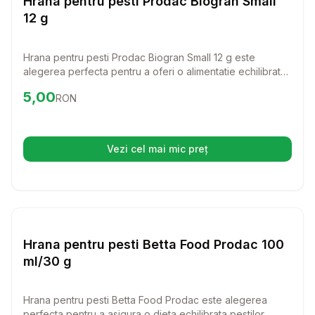
Hrana pentru pesti Prodac Biogran Small
12 g
Hrana pentru pesti Prodac Biogran Small 12 g este
alegerea perfecta pentru a oferi o alimentatie echilibrata
pestilor tai de dimensiune mica. Cu granule special
Preț:
5.00
RON
5,00
RON
formulate pentru ciclide, aceasta hrana va ajuta la
mentinerea sanatatii si vitalitatii pestilor tai.
Vezi cel mai mic preț
(se deschide într-o filă nouă)
Setează alertă de preț pentr
Hrana Pesti
Hrana pentru pesti Betta Food Prodac 100
ml/30 g
Hrana pentru pesti Betta Food Prodac este alegerea
perfecta pentru a asigura o dieta echilibrata pestilor