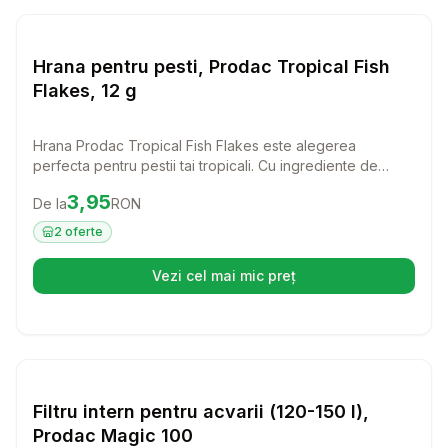
Setează alertă de preț pentr
Hrana Pesti
Hrana pentru pesti, Prodac Tropical Fish
Flakes, 12 g
Hrana Prodac Tropical Fish Flakes este alegerea
perfecta pentru pestii tai tropicali. Cu ingrediente de
calitate superioara, aceasta hrana sub forma de fulgi
Preț:
3.95
RON
3,95
De la
RON
ofera o nutritie echilibrata, asigurandu-le o viata
sanatoasa si activa.
2
oferte
Vezi cel mai mic preț
(se deschide într-o filă nouă)
Setează alertă de preț pentr
Diverse
Filtru intern pentru acvarii (120-150 l),
Prodac Magic 100