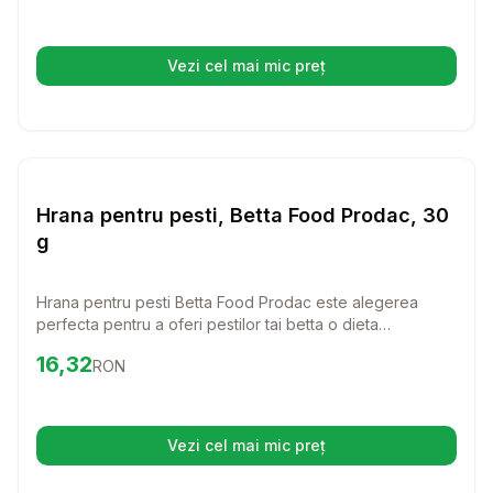
bucura de un mediu confortabil si stabil.
Vezi cel mai mic preț
(se deschide într-o filă nouă)
Setează alertă de preț pentr
Hrana Pesti
Hrana pentru pesti, Betta Food Prodac, 30
g
Hrana pentru pesti Betta Food Prodac este alegerea
perfecta pentru a oferi pestilor tai betta o dieta
echilibrata si sanatoasa. Cu un mix special de omega 6 si
Preț:
16.32
RON
16,32
RON
omega 3, aceasta hrana nu doar ca sustine sanatatea
pestilor, dar le si intensifica culorile vibrante.
Vezi cel mai mic preț
(se deschide într-o filă nouă)