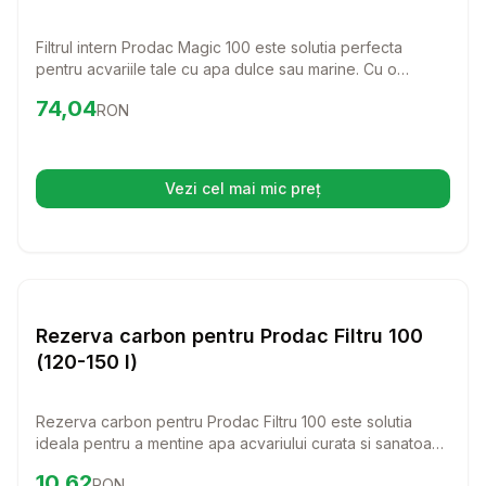
Filtrul intern Prodac Magic 100 este solutia perfecta
pentru acvariile tale cu apa dulce sau marine. Cu o
capacitate de 120-150L, acest filtru asigura o oxigenare
Preț:
74.04
RON
74,04
RON
optima si o apa curata, contribuind la un mediu sanatos
pentru pestii tai.
Vezi cel mai mic preț
(se deschide într-o filă nouă)
Setează alertă de preț pentr
Diverse
Rezerva carbon pentru Prodac Filtru 100
(120-150 l)
Rezerva carbon pentru Prodac Filtru 100 este solutia
ideala pentru a mentine apa acvariului curata si sanatoasa
pentru pestii tai. Cu o eficienta dovedita in eliminarea
Preț:
10.62
RON
10,62
RON