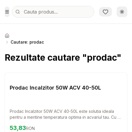
Sari la conținutul principal
Schi
Toggle Menu
Acasa
Cautare: prodac
Rezultate cautare "prodac"
Setează alertă de preț pentr
Diverse
Prodac Incalzitor 50W ACV 40-50L
Prodac Incalzitor 50W ACV 40-50L este solutia ideala
pentru a mentine temperatura optima in acvariul tau. Cu o
putere de 50W, acesta este perfect pentru acvariile de
Preț:
53.83
RON
53,83
RON
40-50 de litri, asigurandu-se ca pestii si plantele tale se