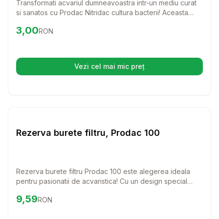
Transformati acvariul dumneavoastra intr-un mediu curat
si sanatos cu Prodac Nitridac cultura bacterii! Aceasta
solutie inovatoare ajuta la descompunerea rapida a
Preț:
3.00
RON
3,00
RON
substantelor organice, asigurand un ecosistem optim
pentru pestii dumneavoastra.
Vezi cel mai mic preț
(se deschide într-o filă nouă)
Setează alertă de preț pentr
Diverse
Rezerva burete filtru, Prodac 100
Rezerva burete filtru Prodac 100 este alegerea ideala
pentru pasionatii de acvaristica! Cu un design special
conceput pentru filtrele acvariilor marine si de apa dulce,
Preț:
9.59
RON
9,59
RON
acest burete asigura o filtrare eficienta, contribuind la un
mediu sanatos pentru pestii tai.