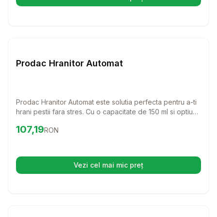
(se deschide într-o filă nouă)
Setează alertă de preț pentr
Diverse
Prodac Hranitor Automat
Prodac Hranitor Automat este solutia perfecta pentru a-ti
hrani pestii fara stres. Cu o capacitate de 150 ml si optiuni
de programare flexibile, acest hranitor automat iti ofera
Preț:
107.19
RON
107,19
RON
linistea de care ai nevoie, stiind ca pestii tai primesc
hrana la orele dorite.
Vezi cel mai mic preț
(se deschide într-o filă nouă)
Setează alertă de preț pentr