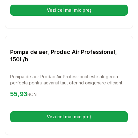
Vezi cel mai mic preț
(se deschide într-o filă nouă)
Setează alertă de preț pentr
Diverse
Pompa de aer, Prodac Air Professional,
150L/h
Pompa de aer Prodac Air Professional este alegerea
perfecta pentru acvariul tau, oferind oxigenare eficienta
si silentioasa. Cu un consum redus de energie, aceasta
Preț:
55.93
RON
55,93
RON
pompa este ideal pentru pasionatii de acvaristica care
doresc un mediu sanatos pentru pestii lor.
Vezi cel mai mic preț
(se deschide într-o filă nouă)