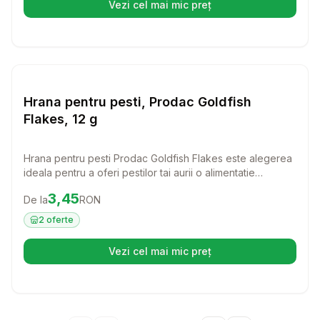
Vezi cel mai mic preț
(se deschide într-o filă nouă)
Setează alertă de preț pentr
Hrana Pesti
Hrana pentru pesti, Prodac Goldfish
Flakes, 12 g
Hrana pentru pesti Prodac Goldfish Flakes este alegerea
ideala pentru a oferi pestilor tai aurii o alimentatie
sanatoasa si gustoasa. Acesti fulgi delicioasi sunt creati
Preț:
3.45
RON
3,45
De la
RON
special pentru a satisface nevoile nutritionale ale pestilor
aurii, asigurandu-le vitalitatea si prospetimea!
2
oferte
Vezi cel mai mic preț
(se deschide într-o filă nouă)