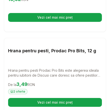
toxinelor daunatoare, acest cartus este esential pentru
bunastarea locatarilor tai acvatice.
Vezi cel mai mic preț
(se deschide într-o filă nouă)
Setează alertă de preț pentr
Hrana Pesti
Hrana pentru pesti, Prodac Pro Bits, 12 g
Hrana pentru pesti Prodac Pro Bits este alegerea ideala
pentru iubitorii de Discusi care doresc sa ofere pestilor
lor o dieta echilibrata si sanatoasa. Cu granule imbogatite
Preț:
3.49
RON
3,49
De la
RON
cu ingrediente naturale, aceasta hrana va intensifica
culorile frumoase ale pestilor, aducandu-le stralucirea si
2
oferte
vitalitatea dorita.
Vezi cel mai mic preț
(se deschide într-o filă nouă)