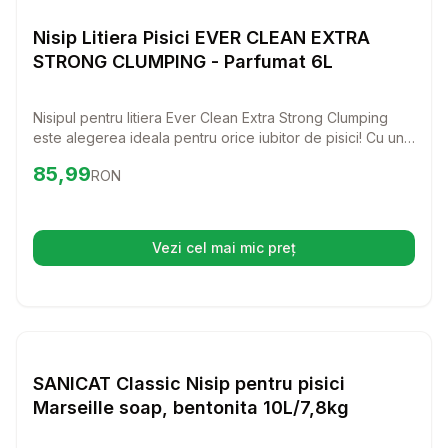
Nisip si Litiere
Nisip Litiera Pisici EVER CLEAN EXTRA
STRONG CLUMPING - Parfumat 6L
Nisipul pentru litiera Ever Clean Extra Strong Clumping
este alegerea ideala pentru orice iubitor de pisici! Cu un
parfum proaspat si o putere de aglomerare
Preț:
85.99
RON
85,99
RON
extraordinara, acesta va transforma curatarea litierei intr-
o sarcina usoara si placuta.
Vezi cel mai mic preț
(se deschide într-o filă nouă)
Setează alertă de preț pentr
Nisip si Litiere
SANICAT Classic Nisip pentru pisici
Marseille soap, bentonita 10L/7,8kg