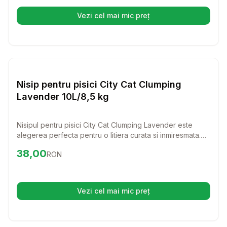
Vezi cel mai mic preț
(se deschide într-o filă nouă)
Setează alertă de preț pentr
Nisip si Litiere
Nisip pentru pisici City Cat Clumping
Lavender 10L/8,5 kg
Nisipul pentru pisici City Cat Clumping Lavender este
alegerea perfecta pentru o litiera curata si inmiresmata.
Cu o putere de absorbtie excelenta si un parfum placut
Preț:
38.00
RON
38,00
RON
de lavanda, acest nisip va face ca pisica ta sa se simta
confortabil si fericita.
Vezi cel mai mic preț
(se deschide într-o filă nouă)