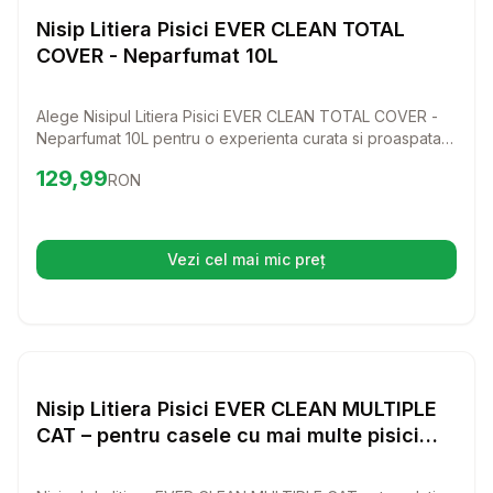
Nisip si Litiere
Nisip Litiera Pisici EVER CLEAN TOTAL
COVER - Neparfumat 10L
Alege Nisipul Litiera Pisici EVER CLEAN TOTAL COVER -
Neparfumat 10L pentru o experienta curata si proaspata
atat pentru pisica ta, cat si pentru tine! Acest nisip de
Preț:
129.99
RON
129,99
RON
calitate superioara ofera o putere excelenta de
neutralizare a mirosurilor, fara parfum, astfel incat sa te
bucuri de un mediu placut in casa.
Vezi cel mai mic preț
(se deschide într-o filă nouă)
Setează alertă de preț pentr
Nisip si Litiere
Nisip Litiera Pisici EVER CLEAN MULTIPLE
CAT – pentru casele cu mai multe pisici
10L