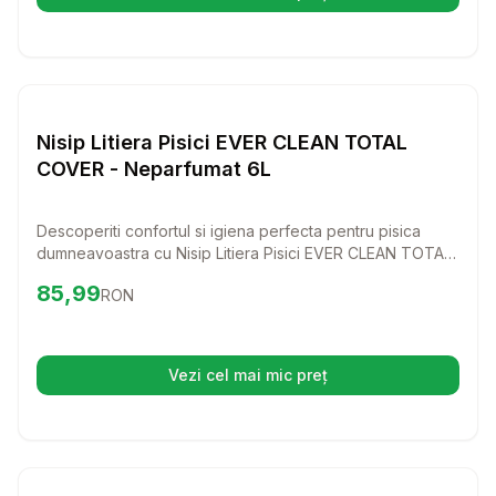
(se deschide într-o filă nouă)
Setează alertă de preț pentr
Nisip si Litiere
Nisip Litiera Pisici EVER CLEAN TOTAL
COVER - Neparfumat 6L
Descoperiti confortul si igiena perfecta pentru pisica
dumneavoastra cu Nisip Litiera Pisici EVER CLEAN TOTAL
COVER - Neparfumat! Formula sa inovatoare retine
Preț:
85.99
RON
85,99
RON
mirosurile si mentine litiera proaspata, oferind o
experienta placuta atat pentru pisici, cat si pentru
proprietari.
Vezi cel mai mic preț
(se deschide într-o filă nouă)
Setează alertă de preț pentr