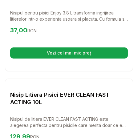
Nisipul pentru pisici Enjoy 3.8 L transforma ingrijirea
litierelor intr-o experienta usoara si placuta. Cu formula sa
speciala pe baza de granule de siliciu, acest asternut
Preț:
37.00
RON
37,00
RON
igienic absoarbe eficient umiditatea si neutralizeaza
mirosurile neplacute, oferind confort maxim pisicii tale.
Vezi cel mai mic preț
(se deschide într-o filă nouă)
Setează alertă de preț pentr
Nisip si Litiere
Nisip Litiera Pisici EVER CLEAN FAST
ACTING 10L
Nisipul de litiera EVER CLEAN FAST ACTING este
alegerea perfecta pentru pisicile care merita doar ce e
mai bun! Cu un parfum proaspat si putere de agregare
Preț:
129.99
RON
129,99
RON
excelenta, acest nisip transforma intretinerea litierei intr-o