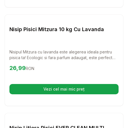
Setează alertă de preț pentr
Nisip si Litiere
Nisip Pisici Mitzura 10 kg Cu Lavanda
Nisipul Mitzura cu lavanda este alegerea ideala pentru
pisica ta! Ecologic si fara parfum adaugat, este perfect
chiar si pentru cele mai pretentioase feline. Absorbtia
Preț:
26.99
RON
26,99
RON
excelenta a lichidelor si mirosurilor il face un must-have
pentru orice gospodar.
Vezi cel mai mic preț
(se deschide într-o filă nouă)
Setează alertă de preț pentr
Nisip si Litiere
Nisip Litiera Pisici EVER CLEAN MULTI