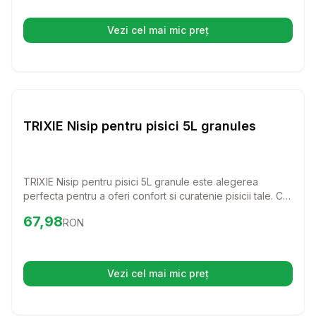
usoara.
Vezi cel mai mic preț
(se deschide într-o filă nouă)
Setează alertă de preț pentr
Nisip si Litiere
TRIXIE Nisip pentru pisici 5L granules
TRIXIE Nisip pentru pisici 5L granule este alegerea
perfecta pentru a oferi confort si curatenie pisicii tale. Cu
o absorbtie excelenta si control al mirosurilor, acest nisip
Preț:
67.98
RON
67,98
RON
face viata mai usoara si mai placuta atat pentru tine, cat si
pentru pisica ta.
Vezi cel mai mic preț
(se deschide într-o filă nouă)