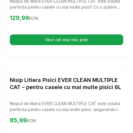
Nisipul de litiera EVER CLEAN MULTIPLE CAT este solutia
perfecta pentru casele cu mai multe pisici! Cu o putere
exceptionala de neutralizare a mirosurilor neplacute si o
Preț:
129.99
RON
129,99
RON
textura blanda pentru labele feline, acest nisip transforma
intretinerea litierei intr-o experienta usoara si placuta.
Vezi cel mai mic preț
(se deschide într-o filă nouă)
Setează alertă de preț pentr
Nisip si Litiere
Nisip Litiera Pisici EVER CLEAN MULTIPLE
CAT – pentru casele cu mai multe pisici 6L
Nisipul de litiera EVER CLEAN MULTIPLE CAT este solutia
perfecta pentru casele cu mai multe pisici, asigurandu-le
un mediu curat si proaspat. Cu o putere excelenta de
Preț:
85.99
RON
85,99
RON
neutralizare a mirosurilor, acest nisip transforma fiecare
utilizare intr-o experienta placuta pentru pisicile tale.