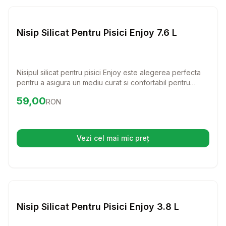
Setează alertă de preț pentr
Nisip si Litiere
Nisip Silicat Pentru Pisici Enjoy 7.6 L
Nisipul silicat pentru pisici Enjoy este alegerea perfecta
pentru a asigura un mediu curat si confortabil pentru
pisica ta. Cu o capacitate excelenta de absorbtie si o
Preț:
59.00
RON
59,00
RON
formula naturala, acest nisip ofera igiena si confort,
reducand in acelasi timp mirosurile neplacute.
Vezi cel mai mic preț
(se deschide într-o filă nouă)
Setează alertă de preț pentr
Nisip si Litiere
Nisip Silicat Pentru Pisici Enjoy 3.8 L