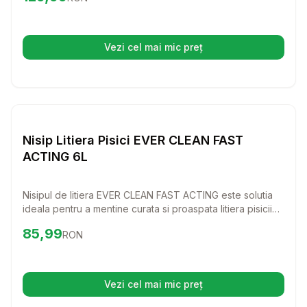
activitate usoara si placuta.
Vezi cel mai mic preț
(se deschide într-o filă nouă)
Setează alertă de preț pentr
Nisip si Litiere
Nisip Litiera Pisici EVER CLEAN FAST
ACTING 6L
Nisipul de litiera EVER CLEAN FAST ACTING este solutia
ideala pentru a mentine curata si proaspata litiera pisicii
tale. Cu un amestec special de plante, acest nisip
Preț:
85.99
RON
85,99
RON
absoarbe rapid mirosurile si transforma curatarea intr-o
sarcina usoara si placuta.
Vezi cel mai mic preț
(se deschide într-o filă nouă)