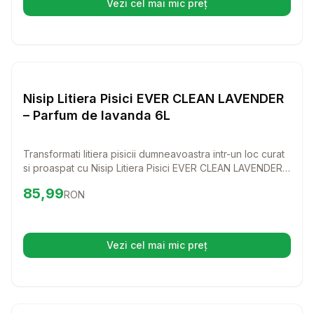
Vezi cel mai mic preț
(se deschide într-o filă nouă)
Setează alertă de preț pentr
Nisip si Litiere
Nisip Litiera Pisici EVER CLEAN LAVENDER
– Parfum de lavanda 6L
Transformati litiera pisicii dumneavoastra intr-un loc curat
si proaspat cu Nisip Litiera Pisici EVER CLEAN LAVENDER!
Acest nisip de calitate superioara nu doar ca absoarbe
Preț:
85.99
RON
85,99
RON
mirosurile neplacute, dar ofera si un parfum delicat de
lavanda, pentru o experienta placuta atat pentru pisica,
cat si pentru dumneavoastra.
Vezi cel mai mic preț
(se deschide într-o filă nouă)
Setează alertă de preț pentr