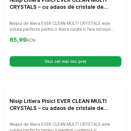
CRYSTALS – cu adaos de cristale de
silicium 6L
Nisipul de litiera EVER CLEAN MULTI CRYSTALS este
solutia perfecta pentru o litiera curata si fara mirosuri
neplacute. Cu cristale de siliciu adaugate, acest nisip
Preț:
85.99
RON
85,99
RON
absoarbe umezeala instantaneu, oferind confort si igiena
pisicii tale.
Vezi cel mai mic preț
(se deschide într-o filă nouă)
Setează alertă de preț pentr
Nisip si Litiere
Nisip Litiera Pisici EVER CLEAN MULTI
CRYSTALS – cu adaos de cristale de
silicium 10L
Nisipul de litiera EVER CLEAN MULTI CRYSTALS este
solutia perfecta pentru a mentine curatenia si