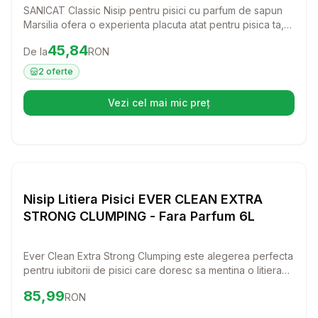
SANICAT Classic Nisip pentru pisici cu parfum de sapun
Marsilia ofera o experienta placuta atat pentru pisica ta,
cat si pentru tine. Acest asternut aglomerant face
Preț:
45.84
RON
45,84
De la
RON
curatarea litierei o joaca de copii, mentinand mirosul
proaspat si curat.
2
oferte
Vezi cel mai mic preț
(se deschide într-o filă nouă)
Setează alertă de preț pentr
Nisip si Litiere
Nisip Litiera Pisici EVER CLEAN EXTRA
STRONG CLUMPING - Fara Parfum 6L
Ever Clean Extra Strong Clumping este alegerea perfecta
pentru iubitorii de pisici care doresc sa mentina o litiera
curata si fara mirosuri neplacute. Cu o formula speciala
Preț:
85.99
RON
85,99
RON
fara parfum, acest nisip este ideal pentru pisicile
sensibile, oferind o aglomerare superioara si o curatare