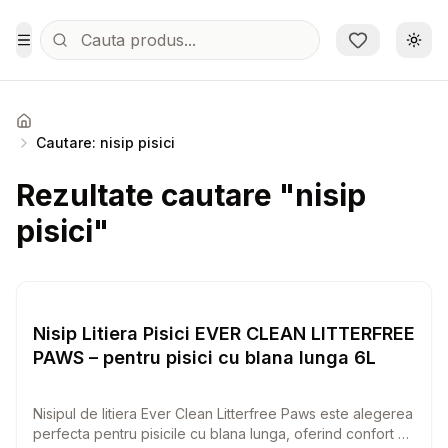
Sari la conținutul principal
Schi
Toggle Menu
Acasa
Cautare: nisip pisici
Rezultate cautare "nisip
pisici"
Setează alertă de preț pentr
Nisip si Litiere
Nisip Litiera Pisici EVER CLEAN LITTERFREE
PAWS – pentru pisici cu blana lunga 6L
Nisipul de litiera Ever Clean Litterfree Paws este alegerea
perfecta pentru pisicile cu blana lunga, oferind confort si