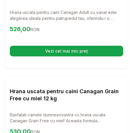
Hrana uscata pentru caini Canagan Adult cu vanat este
alegerea ideala pentru patrupedul tau, oferindu-i o
nutritie superioara si un gust delicios. Cu ingrediente
Preț:
526.00
RON
526,00
RON
100% naturale, aceasta hrana sustine sanatatea si
vitalitatea cainilor de toate rasele si talile.
Vezi cel mai mic preț
(se deschide într-o filă nouă)
Setează alertă de preț pentr
Hrana Uscata Caini
Hrana uscata pentru caini Canagan Grain
Free cu miel 12 kg
Rasfatati cainele dumneavoastra cu hrana uscata
Canagan Grain Free cu miel! Aceasta formula
superpremium, fara cereale, este special conceputa
Preț:
530.00
RON
530,00
RON
pentru a satisface nevoile nutritionale ale cainilor de toate