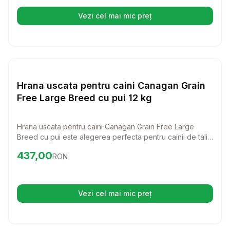
digestibilitate excelenta.
Vezi cel mai mic preț
(se deschide într-o filă nouă)
Setează alertă de preț pentr
Hrana Uscata Caini
Hrana uscata pentru caini Canagan Grain
Free Large Breed cu pui 12 kg
Hrana uscata pentru caini Canagan Grain Free Large
Breed cu pui este alegerea perfecta pentru cainii de talie
mare, oferindu-le o alimentatie echilibrata si sanatoasa.
Preț:
437.00
RON
437,00
RON
Cu ingrediente de calitate superioara, aceasta hrana
asigura nutrientii necesari pentru o viata activa si plina de
vitalitate.
Vezi cel mai mic preț
(se deschide într-o filă nouă)