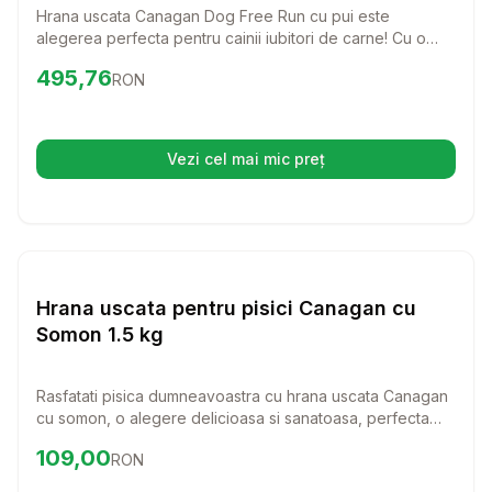
Hrana uscata Canagan Dog Free Run cu pui este
alegerea perfecta pentru cainii iubitori de carne! Cu o
formula bogata in ingrediente naturale si fara cereale,
Preț:
495.76
RON
495,76
RON
aceasta hrana ofera tot ceea ce are nevoie prietenul tau
patruped pentru a fi sanatos si energic.
Vezi cel mai mic preț
(se deschide într-o filă nouă)
Setează alertă de preț pentr
Hrana Uscata Pisici
Hrana uscata pentru pisici Canagan cu
Somon 1.5 kg
Rasfatati pisica dumneavoastra cu hrana uscata Canagan
cu somon, o alegere delicioasa si sanatoasa, perfecta
pentru toate rasele si varstele. Fara cereale si bogata in
Preț:
109.00
RON
109,00
RON
proteine, aceasta hrana sustine dezvoltarea si vitalitatea
pisicii tale.