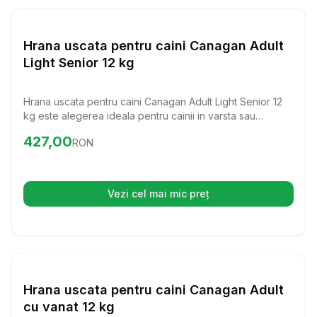
Setează alertă de preț pentr
Hrana Uscata Caini
Hrana uscata pentru caini Canagan Adult
Light Senior 12 kg
Hrana uscata pentru caini Canagan Adult Light Senior 12
kg este alegerea ideala pentru cainii in varsta sau
supraponderali, care au nevoie de o dieta echilibrata si
Preț:
427.00
RON
427,00
RON
sanatoasa. Cu un amestec perfect de proteine si legume,
aceasta hrana superpremium le ofera nutrientii esentiali
pentru a se mentine activi si sanatosi.
Vezi cel mai mic preț
(se deschide într-o filă nouă)
Setează alertă de preț pentr
Hrana Uscata Caini
Hrana uscata pentru caini Canagan Adult
cu vanat 12 kg