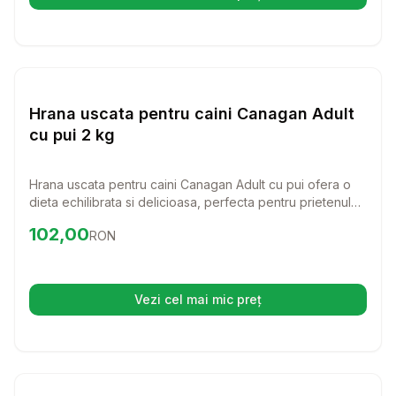
(se deschide într-o filă nouă)
Setează alertă de preț pentr
Hrana Uscata Caini
Hrana uscata pentru caini Canagan Adult
cu pui 2 kg
Hrana uscata pentru caini Canagan Adult cu pui ofera o
dieta echilibrata si delicioasa, perfecta pentru prietenul
tau patruped. Cu o formula bogata in ingrediente de
Preț:
102.00
RON
102,00
RON
origine animala si fara cereale, aceasta hrana este ideala
pentru a satisface nevoile nutritionale ale cainilor de toate
varstele.
Vezi cel mai mic preț
(se deschide într-o filă nouă)
Setează alertă de preț pentr