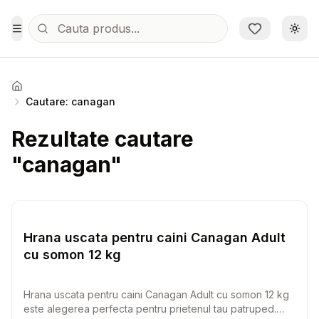
Sari la conținutul principal
Schi
Toggle Menu
Acasa
Cautare: canagan
Rezultate cautare
"canagan"
Setează alertă de preț pentr
Hrana Uscata Caini
Hrana uscata pentru caini Canagan Adult
cu somon 12 kg
Hrana uscata pentru caini Canagan Adult cu somon 12 kg
este alegerea perfecta pentru prietenul tau patruped.