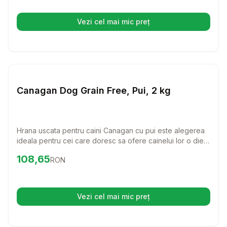
Vezi cel mai mic preț
(se deschide într-o filă nouă)
Setează alertă de preț pentr
Caini
Canagan Dog Grain Free, Pui, 2 kg
Hrana uscata pentru caini Canagan cu pui este alegerea
ideala pentru cei care doresc sa ofere cainelui lor o dieta
naturala si sanatoasa, fara cereale. Cu 60% ingrediente
Preț:
108.65
RON
108,65
RON
de origine animala, aceasta hrana nu doar ca este
delicioasa, dar si hranitoare, sustinand dezvoltarea si
sanatatea cainelui tau.
Vezi cel mai mic preț
(se deschide într-o filă nouă)