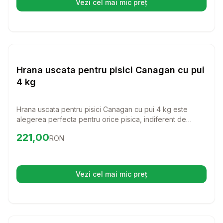
Vezi cel mai mic preț
(se deschide într-o filă nouă)
Setează alertă de preț pentr
Hrana Uscata Pisici
Hrana uscata pentru pisici Canagan cu pui
4 kg
Hrana uscata pentru pisici Canagan cu pui 4 kg este
alegerea perfecta pentru orice pisica, indiferent de
varsta sau rasa. Fara cereale si cu o formula bogata in
Preț:
221.00
RON
221,00
RON
proteine, aceasta hrana ofera nutrienții esentiali pentru o
viata sanatoasa si plina de vitalitate!
Vezi cel mai mic preț
(se deschide într-o filă nouă)
Setează alertă de preț pentr