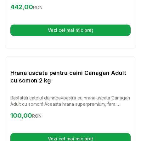
Fara cereale si bogata in proteine de calitate superioara,
Preț:
442.00
RON
442,00
RON
aceasta hrana ofera un regim alimentar sanatos si
echilibrat pentru cainii de toate varstele.
Vezi cel mai mic preț
(se deschide într-o filă nouă)
Setează alertă de preț pentr
Hrana Uscata Caini
Hrana uscata pentru caini Canagan Adult
cu somon 2 kg
Rasfatati catelul dumneavoastra cu hrana uscata Canagan
Adult cu somon! Aceasta hrana superpremium, fara
cereale, este perfecta pentru toate varstele, oferind un
Preț:
100.00
RON
100,00
RON
amestec delicios de ingrediente de calitate superioara
care sustin sanatatea si vitalitatea cainelui dumneavoastra.
Vezi cel mai mic preț