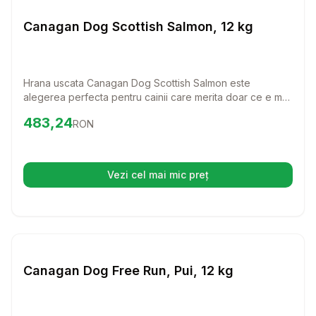
Caini
Canagan Dog Scottish Salmon, 12 kg
Hrana uscata Canagan Dog Scottish Salmon este
alegerea perfecta pentru cainii care merita doar ce e mai
bun! Cu un continut ridicat de somon si ingrediente de
Preț:
483.24
RON
483,24
RON
calitate superioara, aceasta hrana va oferi companionului
tau toti nutrientii necesari pentru o viata sanatoasa si
activa.
Vezi cel mai mic preț
(se deschide într-o filă nouă)
Setează alertă de preț pentr
Caini
Canagan Dog Free Run, Pui, 12 kg