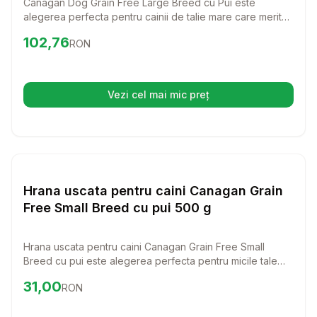
Canagan Dog Grain Free Large Breed cu Pui este
alegerea perfecta pentru cainii de talie mare care merita
doar ce e mai bun. Cu ingrediente premium si o formula
Preț:
102.76
RON
102,76
RON
special conceputa, aceasta hrana ii va oferi cainele
dumneavoastra nutrientii necesari pentru o viata
sanatoasa si activa.
Vezi cel mai mic preț
(se deschide într-o filă nouă)
Setează alertă de preț pentr
Hrana Uscata Caini
Hrana uscata pentru caini Canagan Grain
Free Small Breed cu pui 500 g
Hrana uscata pentru caini Canagan Grain Free Small
Breed cu pui este alegerea perfecta pentru micile tale
prietene cu blana! Aceasta hrana superpremium este
Preț:
31.00
RON
31,00
RON
special formulata pentru a satisface nevoile nutritionale
ale cainilor de talie mica, oferind un gust delicios si o