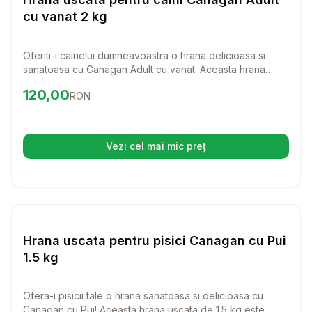
cu vanat 2 kg
Oferiti-i cainelui dumneavoastra o hrana delicioasa si
sanatoasa cu Canagan Adult cu vanat. Aceasta hrana
uscata superpremium este formulata special pentru a
Preț:
120.00
RON
120,00
RON
satisface nevoile nutritionale ale cainilor de toate
varstele, folosind ingrediente de cea mai inalta calitate.
Vezi cel mai mic preț
(se deschide într-o filă nouă)
Setează alertă de preț pentr
Hrana Uscata Pisici
Hrana uscata pentru pisici Canagan cu Pui
1.5 kg
Ofera-i pisicii tale o hrana sanatoasa si delicioasa cu
Canagan cu Pui! Aceasta hrana uscata de 1.5 kg este