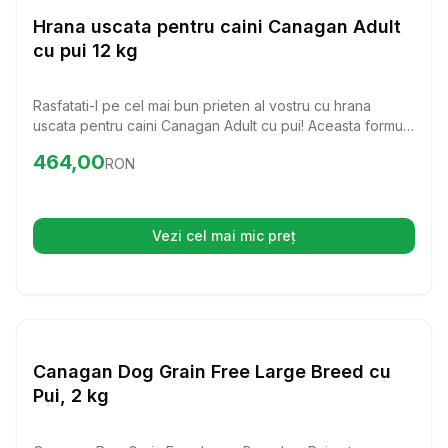
Hrana Uscata Caini
Hrana uscata pentru caini Canagan Adult
cu pui 12 kg
Rasfatati-l pe cel mai bun prieten al vostru cu hrana
uscata pentru caini Canagan Adult cu pui! Aceasta formula
superpremium, fara cereale, este perfecta pentru a
Preț:
464.00
RON
464,00
RON
sustine sanatatea si vitalitatea cainelui vostru, oferindu-i
toti nutrientii de care are nevoie pentru a se dezvolta
armonios.
Vezi cel mai mic preț
(se deschide într-o filă nouă)
Setează alertă de preț pentr
Caini
Canagan Dog Grain Free Large Breed cu
Pui, 2 kg