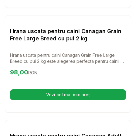
Setează alertă de preț pentr
Hrana Uscata Caini
Hrana uscata pentru caini Canagan Grain
Free Large Breed cu pui 2 kg
Hrana uscata pentru caini Canagan Grain Free Large
Breed cu pui 2 kg este alegerea perfecta pentru cainii de
talie mare care merita o alimentatie de calitate superioara.
Preț:
98.00
RON
98,00
RON
Cu ingrediente naturale si bogate in proteine, aceasta
hrana va sustine sanatatea si vitalitatea prietenului
dumneavoastra patruped.
Vezi cel mai mic preț
(se deschide într-o filă nouă)
Setează alertă de preț pentr
Hrana Uscata Caini
Hrana uscata pentru caini Canagan Adult