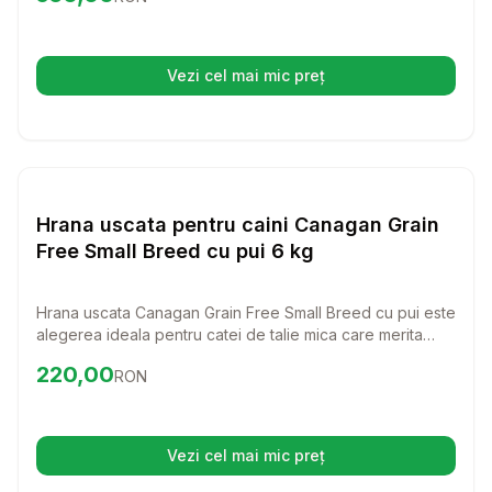
varstele, oferind un gust deosebit si nutrienti esentiali
pentru o viata activa si sanatoasa.
Vezi cel mai mic preț
(se deschide într-o filă nouă)
Setează alertă de preț pentr
Hrana Uscata Caini
Hrana uscata pentru caini Canagan Grain
Free Small Breed cu pui 6 kg
Hrana uscata Canagan Grain Free Small Breed cu pui este
alegerea ideala pentru catei de talie mica care merita
doar ce e mai bun! Cu o formula bogata in ingrediente de
Preț:
220.00
RON
220,00
RON
calitate superioara, aceasta hrana asigura o nutritie
completa si echilibrata, pentru un caine sanatos si fericit.
Vezi cel mai mic preț
(se deschide într-o filă nouă)