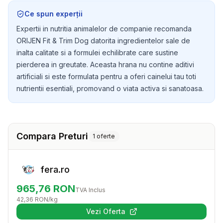
mentinerea unei greutati sanatoase si la sustinerea
Ce spun experții
energiei cainelui tau.
Expertii in nutritia animalelor de companie recomanda
ORIJEN Fit & Trim Dog datorita ingredientelor sale de
inalta calitate si a formulei echilibrate care sustine
pierderea in greutate. Aceasta hrana nu contine aditivi
artificiali si este formulata pentru a oferi cainelui tau toti
nutrientii esentiali, promovand o viata activa si sanatoasa.
Compara Preturi
1
oferte
fera.ro
965,76
RON
TVA Inclus
42,36
RON
/kg
Vezi Oferta
(se deschide într-o filă nouă)