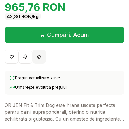
965,76
RON
42,36
RON
/kg
Cumpără Acum
(se deschide într-o filă 
Prețuri actualizate zilnic
Urmărește evoluția prețului
ORIJEN Fit & Trim Dog este hrana uscata perfecta
pentru cainii supraponderali, oferind o nutritie
echilibrata si gustoasa. Cu un amestec de ingrediente
de calitate superioara, aceasta hrana ajuta la