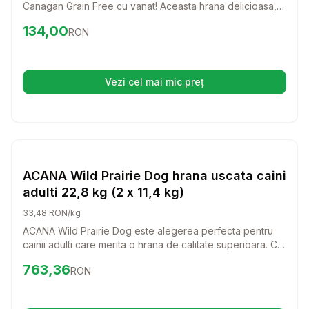
Canagan Grain Free cu vanat! Aceasta hrana delicioasa,
bogata in proteine, este perfecta pentru cainii de talie
Preț:
134.00
RON
134,00
RON
mica, oferindu-le o alimentatie sanatoasa si echilibrata,
fara cereale.
Vezi cel mai mic preț
(se deschide într-o filă nouă)
Setează alertă de preț pentru
Compară
AC
Hrana Uscata Caini
ACANA Wild Prairie Dog hrana uscata caini
adulti 22,8 kg (2 x 11,4 kg)
33,48 RON/kg
ACANA Wild Prairie Dog este alegerea perfecta pentru
cainii adulti care merita o hrana de calitate superioara. Cu
un amestec delicios de ingrediente naturale, aceasta
Preț:
763.36
RON
763,36
RON
hrana uscata va aduce bucurie si energie in viata
companionului tau.