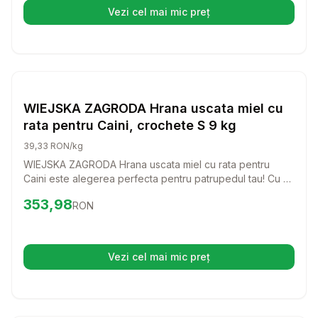
Vezi cel mai mic preț
(se deschide într-o filă nouă)
Setează alertă de preț pentru
Compară
WI
Hrana Uscata Caini
WIEJSKA ZAGRODA Hrana uscata miel cu
rata pentru Caini, crochete S 9 kg
39,33 RON/kg
WIEJSKA ZAGRODA Hrana uscata miel cu rata pentru
Caini este alegerea perfecta pentru patrupedul tau! Cu un
gust delicios si ingrediente de calitate, aceasta hrana va
Preț:
353.98
RON
353,98
RON
face ca fiecare masa sa fie o bucurie pentru cainele tau.
Vezi cel mai mic preț
(se deschide într-o filă nouă)
Setează alertă de preț pentru
Compară
Hr