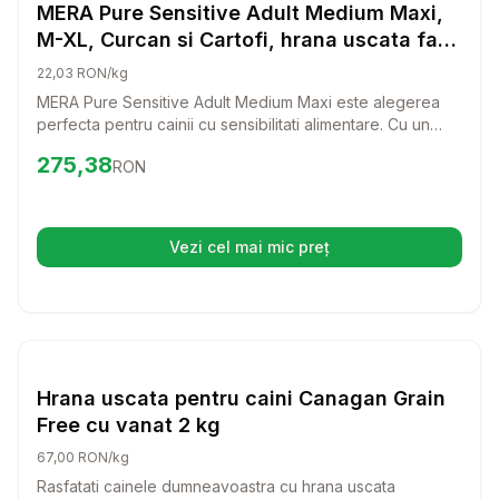
Hrana Uscata Caini
MERA Pure Sensitive Adult Medium Maxi,
M-XL, Curcan si Cartofi, hrana uscata fara
cereale caini, alergii, 12.5kg
22,03 RON/kg
MERA Pure Sensitive Adult Medium Maxi este alegerea
perfecta pentru cainii cu sensibilitati alimentare. Cu un
amestec delicios de curcan si cartofi, aceasta hrana
Preț:
275.38
RON
275,38
RON
uscata fara cereale ofera o dieta echilibrata si gustoasa
pentru cei mai pretentiosi prieteni patrupezi.
Vezi cel mai mic preț
(se deschide într-o filă nouă)
Setează alertă de preț pentru
Compară
Hr
Hrana Uscata Caini
Hrana uscata pentru caini Canagan Grain
Free cu vanat 2 kg
67,00 RON/kg
Rasfatati cainele dumneavoastra cu hrana uscata