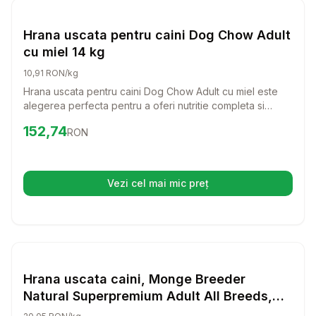
Hrana Uscata Caini
Hrana uscata pentru caini Dog Chow Adult
cu miel 14 kg
10,91 RON/kg
Hrana uscata pentru caini Dog Chow Adult cu miel este
alegerea perfecta pentru a oferi nutritie completa si
echilibrata cainelui tau. Cu un gust delicios de miel si
Preț:
152.74
RON
152,74
RON
orez, aceasta hrana este formulata pentru a sustine un stil
de viata activ si sanatos pentru cainii adulti.
Vezi cel mai mic preț
(se deschide într-o filă nouă)
Setează alertă de preț pentru
Compară
Hr
Hrana Uscata Caini
Hrana uscata caini, Monge Breeder
Natural Superpremium Adult All Breeds,
Miel & Orez, 15 kg