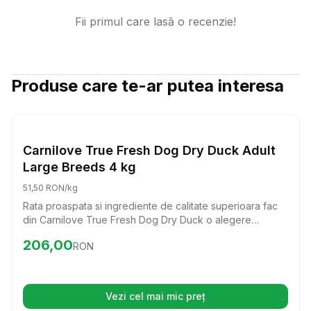
Fii primul care lasă o recenzie!
Produse care te-ar putea interesa
Setează alertă de preț pentru
Compară
Ca
Hrana Uscata Caini
Carnilove True Fresh Dog Dry Duck Adult
Large Breeds 4 kg
51,50 RON/kg
Rata proaspata si ingrediente de calitate superioara fac
din Carnilove True Fresh Dog Dry Duck o alegere
excelenta pentru cainii adulti de talie mare. Aceasta hrana
Preț:
206.00
RON
206,00
RON
completa nu doar ca sustine sanatatea, dar si placerea
de a manca a prietenului tau patruped.
Vezi cel mai mic preț
(se deschide într-o filă nouă)