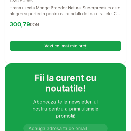
20,05 RON/kg
Hrana uscata Monge Breeder Natural Superpremium este
alegerea perfecta pentru cainii adulti de toate rasele. Cu
o reteta delicioasa pe baza de miel si orez, aceasta
Preț:
300.79
RON
300,79
RON
hrana ii va oferi catelului tau nutrientii necesari pentru o
viata sanatoasa si activa.
Vezi cel mai mic preț
(se deschide într-o filă nouă)
Fii la curent cu
noutatile!
Aboneaza-te la newsletter-ul
nostru pentru a primi ultimele
promotii!