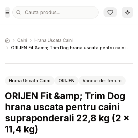
Sari la conținutul principal
Schi
Toggle Menu
Caini
Hrana Uscata Caini
Acasa
ORIJEN Fit &amp; Trim Dog hrana uscata pentru caini supraponderali 22,8 kg (2 x 11,4 kg)
Setează alertă de preț pentru
Compară
OR
Hrana Uscata Caini
ORIJEN
Vandut de:
fera.ro
ORIJEN Fit &amp; Trim Dog
hrana uscata pentru caini
supraponderali 22,8 kg (2 x
11,4 kg)