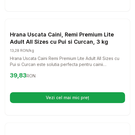
Setează alertă de preț pentru
Compară
Hr
Hrana Uscata Caini
Hrana Uscata Caini, Remi Premium Lite
Adult All Sizes cu Pui si Curcan, 3 kg
13,28 RON/kg
Hrana Uscata Caini Remi Premium Lite Adult All Sizes cu
Pui si Curcan este solutia perfecta pentru cainii
supraponderali si seniori. Cu un amestec echilibrat de
Preț:
39.83
RON
39,83
RON
nutrienti si proteine premium, aceasta hrana le va oferi
cainilor tai tot ce au nevoie pentru a se mentine sanatosi
si plini de energie.
Vezi cel mai mic preț
(se deschide într-o filă nouă)
Setează alertă de preț pentru
Compară
ME