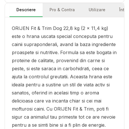
Descriere
Pro & Contra
Utilizare
Într
ORIJEN Fit & Trim Dog 22,8 kg (2 x 11,4 kg)
este o hrana uscata special conceputa pentru
cainii supraponderali, avand la baza ingrediente
proaspete si nutritive. Formula sa este bogata in
proteine de calitate, provenind din carne si
peste, si este saraca in carbohidrati, ceea ce
ajuta la controlul greutatii. Aceasta hrana este
ideala pentru a sustine un stil de viata activ si
sanatos, oferind in acelasi timp o aroma
delicioasa care va incanta chiar si cei mai
mofturosi caini. Cu ORIJEN Fit & Trim, poti fi
sigur ca animalul tau primeste tot ce are nevoie
pentru a se simti bine si a fi plin de energie.