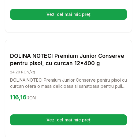
Vezi cel mai mic preț
(se deschide într-o filă nouă)
Setează alertă de preț pentru
Compară
DO
Pisici
DOLINA NOTECI Premium Junior Conserve
pentru pisoi, cu curcan 12x400 g
24,20 RON/kg
DOLINA NOTECI Premium Junior Conserve pentru pisoi cu
curcan ofera o masa delicioasa si sanatoasa pentru puii
tai de pisica. Cu ingrediente de calitate, aceasta
Preț:
116.16
RON
116,16
RON
conserva sustine dezvoltarea lor armonioasa si le ofera
energia necesara pentru joaca.
Vezi cel mai mic preț
(se deschide într-o filă nouă)