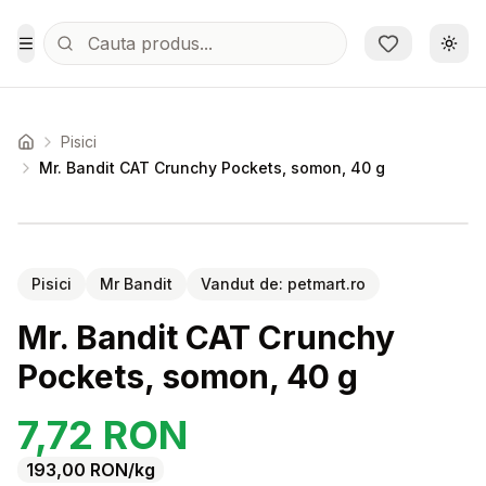
Sari la conținutul principal
Schi
Toggle Menu
Pisici
Acasa
Mr. Bandit CAT Crunchy Pockets, somon, 40 g
Setează alertă de preț pentru
Compară
Mr
Pisici
Mr Bandit
Vandut de:
petmart.ro
Mr. Bandit CAT Crunchy
Pockets, somon, 40 g
7,72
RON
193,00
RON
/kg