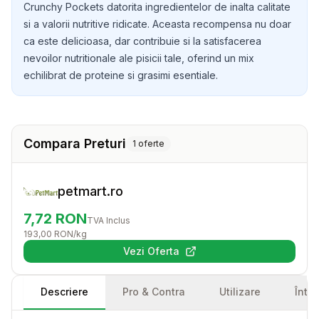
Crunchy Pockets datorita ingredientelor de inalta calitate
si a valorii nutritive ridicate. Aceasta recompensa nu doar
ca este delicioasa, dar contribuie si la satisfacerea
nevoilor nutritionale ale pisicii tale, oferind un mix
echilibrat de proteine si grasimi esentiale.
Compara Preturi
1
oferte
petmart.ro
7,72
RON
TVA Inclus
193,00
RON
/kg
Vezi Oferta
(se deschide într-o filă nouă)
Descriere
Pro & Contra
Utilizare
Într