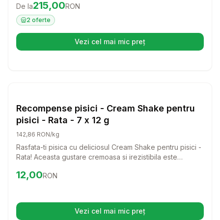
Preț:
215.00
RON
215,00
De la
RON
dezvoltarea puilor si intareste sistemul imunitar al mamei,
oferind tot ce are nevoie pentru a se recupera si a-si
2
oferte
hrani puii sanatos.
Vezi cel mai mic preț
(se deschide într-o filă nouă)
Setează alertă de preț pentru
Compară
Re
Pisici
Recompense pisici - Cream Shake pentru
pisici - Rata - 7 x 12 g
142,86 RON/kg
Rasfata-ti pisica cu deliciosul Cream Shake pentru pisici -
Rata! Aceasta gustare cremoasa si irezistibila este
perfecta pentru a aduce un zambet pe fata felinei tale si
Preț:
12.00
RON
12,00
RON
a transforma fiecare moment intr-o experienta de neuitat.
Vezi cel mai mic preț
(se deschide într-o filă nouă)