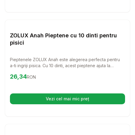
Setează alertă de preț pentru
Compară
ZO
Pisici
ZOLUX Anah Pieptene cu 10 dinti pentru
pisici
Pieptenele ZOLUX Anah este alegerea perfecta pentru
a-ti ingriji pisica. Cu 10 dinti, acest pieptene ajuta la
descurcarea blanii si la indepartarea parului mort, oferind
Preț:
26.34
RON
26,34
RON
confort si stralucire pisicii tale.
Vezi cel mai mic preț
(se deschide într-o filă nouă)
Setează alertă de preț pentru
Compară