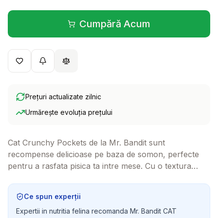
Cumpără Acum
(se deschide într-o filă 
Prețuri actualizate zilnic
Urmărește evoluția prețului
Cat Crunchy Pockets de la Mr. Bandit sunt
recompense delicioase pe baza de somon, perfecte
pentru a rasfata pisica ta intre mese. Cu o textura
crocanta si ingrediente de calitate, aceste gustari vor
face fiecare moment special pentru prietenul tau felin.
Ce spun experții
Expertii in nutritia felina recomanda Mr. Bandit CAT