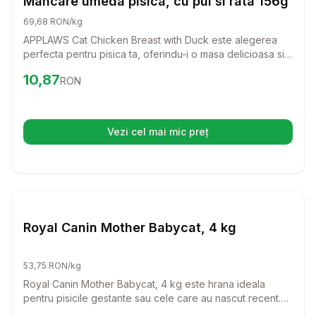
Mancare umeda pisica, cu pui si rata 156g
69,68 RON/kg
APPLAWS Cat Chicken Breast with Duck este alegerea
perfecta pentru pisica ta, oferindu-i o masa delicioasa si
sanatoasa. Cu ingrediente de calitate superioara, aceasta
Preț:
10.87
RON
10,87
RON
hrana umeda va satisface chiar si cele mai pretentioase
gusturi ale felinei tale.
Vezi cel mai mic preț
(se deschide într-o filă nouă)
Setează alertă de preț pentru
Compară
Pisici
Royal Canin Mother Babycat, 4 kg
53,75 RON/kg
Royal Canin Mother Babycat, 4 kg este hrana ideala
pentru pisicile gestante sau cele care au nascut recent.
Cu o formulare special conceputa, aceasta hrana sustine