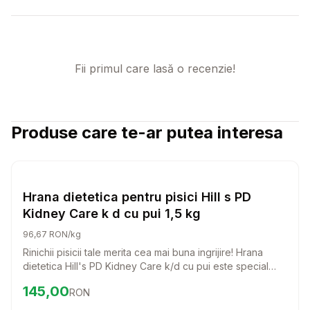
Fii primul care lasă o recenzie!
Produse care te-ar putea interesa
Setează alertă de preț pentru
Compară
Hr
Pisici
Hrana dietetica pentru pisici Hill s PD
Kidney Care k d cu pui 1,5 kg
96,67 RON/kg
Rinichii pisicii tale merita cea mai buna ingrijire! Hrana
dietetica Hill's PD Kidney Care k/d cu pui este special
creata pentru a sprijini sanatatea rinichilor si a incetini
Preț:
145.00
RON
145,00
RON
progresia afectiunilor renale. O alegere delicioasa si
nutritiva pentru pisica ta!