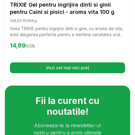
Pisici
TRIXIE Gel pentru ingrijire dinti si ginii
pentru Caini si pisici - aroma vita 100 g
148,90 RON/kg
Gelul TRIXIE pentru ingrijire dinti si ginii, cu aroma de vita,
este alegerea perfecta pentru a mentine sanatatea orala
a cainelui sau pisicii tale. Cu o formula speciala, acest gel
Preț:
14.89
RON
14,89
RON
face ingrijirea dintilor o experienta placuta si usoara, atat
pentru tine, cat si pentru animalutul tau.
Vezi cel mai mic preț
(se deschide într-o filă nouă)
Fii la curent cu
noutatile!
Aboneaza-te la newsletter-ul
nostru pentru a primi ultimele