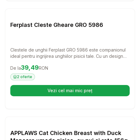
Setează alertă de preț pentru
Compară
Fe
Pisici
Ferplast Cleste Gheare GRO 5986
Clestele de unghii Ferplast GRO 5986 este companionul
ideal pentru ingrijirea unghiilor pisicii tale. Cu un design
ergonomic si sistem de siguranta, acest instrument face
Preț:
39.49
RON
39,49
De la
RON
taierea unghiilor o activitate usoara si placuta pentru tine
si pisicuta ta.
2
oferte
Vezi cel mai mic preț
(se deschide într-o filă nouă)
Setează alertă de preț pentru
Compară
AP
Pisici
APPLAWS Cat Chicken Breast with Duck