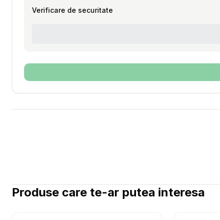
Verificare de securitate
Produse care te-ar putea interesa
Setează alertă de preț pentru
Compară
Irc Vet, 