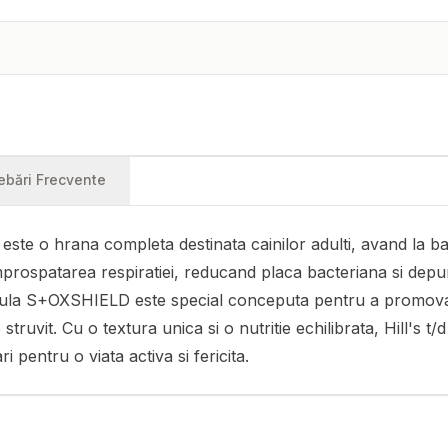
rebări Frecvente
 este o hrana completa destinata cainilor adulti, avand la ba
 improspatarea respiratiei, reducand placa bacteriana si depu
Formula S+OXSHIELD este special conceputa pentru a promov
 struvit. Cu o textura unica si o nutritie echilibrata, Hill's t
ri pentru o viata activa si fericita.