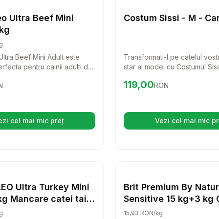
Caini
o Ultra Beef Mini
Costum Sissi - M - Ca
 kg
g
ltra Beef Mini Adult este
Transformati-l pe catelul vostr
rfecta pentru cainii adulti de
star al modei cu Costumul Siss
Cu o reteta monoproteica din
costum rafinat combina confor
5
RON
Preț:
119.00
RON
119,00
N
RON
ta de cea mai buna calitate,
stil chic, ideal pentru zilele r
asigura o alimentatie
si delicios de sanatoasa
tenul tau patruped.
ezi cel mai mic preț
Vezi cel mai mic pr
(se deschide într-o filă nouă)
(se desc
at 13 cm alb
Setează alertă de preț pentru
Compară
RAW PALEO Ultra Turkey M
Setează 
Co
Caini
EO Ultra Turkey Mini
Brit Premium By Natu
g Mancare catei taie
Sensitive 15 kg+3 kg 
 curcan
g
15,93 RON/kg