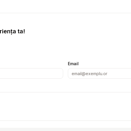
iența ta!
Email