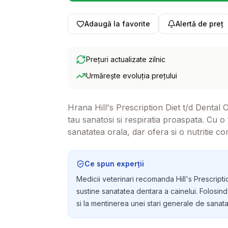
Adaugă la favorite
Alertă de preț
Prețuri actualizate zilnic
Urmărește evoluția prețului
Hrana Hill's Prescription Diet t/d Dental C
tau sanatosi si respiratia proaspata. Cu 
sanatatea orala, dar ofera si o nutritie co
Ce spun experții
Medicii veterinari recomanda Hill's Prescripti
sustine sanatatea dentara a cainelui. Folosin
si la mentinerea unei stari generale de sanat