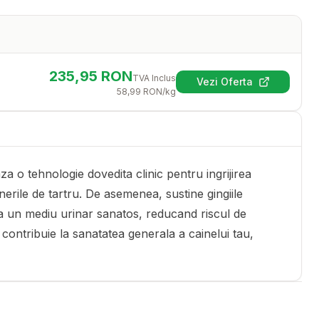
235,95
RON
TVA Inclus
Vezi Oferta
(se deschide într-
58,99
RON
/kg
za o tehnologie dovedita clinic pentru ingrijirea
nerile de tartru. De asemenea, sustine gingiile
a un mediu urinar sanatos, reducand riscul de
/d contribuie la sanatatea generala a cainelui tau,