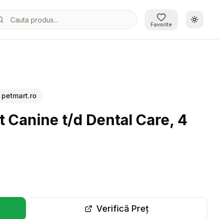
Schimb
Favorite
:
petmart.ro
et Canine t/d Dental Care, 4
Verifică Preț
r-o filă nouă)
(se deschide într-o filă 