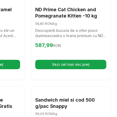
Caini
Caini
ramel
ND Prime Cat Chicken and
Pomegranate Kitten -10 kg
58,80 RON/kg
u intr-un
Descoperiti bucuria de a oferi pisicii
i! Acest
dumneavoastra o hrana premium cu ND
tul cu un
Prime Cat Chicken and Pomegranate
Preț:
587.99
RON
587,99
RON
acoroase.
Kitten! Aceasta formula delicioasa,
bogata in carne proaspata de pui si
ingrediente nutritive, va sustine
dezvoltarea sanatoasa a puiului
eț
Vezi cel mai mic preț
hide într-o filă nouă)
(se deschide într-o filă n
dumneavoastra de pisica.
ini Puppy 2kg Mancare catei taie mica, cu curcan
alertă de preț pentru
mpară
Brit Premium By Nature Sensitive 15 kg+3 k
Setează alertă de preț p
Compară
Caini
Caini
re
Sandwich miel si cod 500
Gratis
g/pac Snappy
96,00 RON/kg