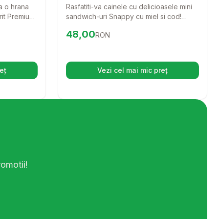
a o hrana
Rasfatiti-va cainele cu delicioasele mini
rit Premium
sandwich-uri Snappy cu miel si cod!
formula
Aceste recompense sunt perfecte
Preț:
48.00
RON
48,00
RON
 de somon,
pentru orice rasa, oferind un gust
ustine cainii
irezistibil si un aport nutritional echilibrat.
gurandu-le o
lucitoare.
eț
Vezi cel mai mic preț
hide într-o filă nouă)
(se deschide într-o filă n
omotii!