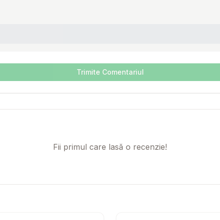
Trimite Comentariul
Fii primul care lasă o recenzie!
60 Tablete
Setează alertă de preț pentru
Compară
Raw Paleo Ultra Beef Mini
Setează 
Co