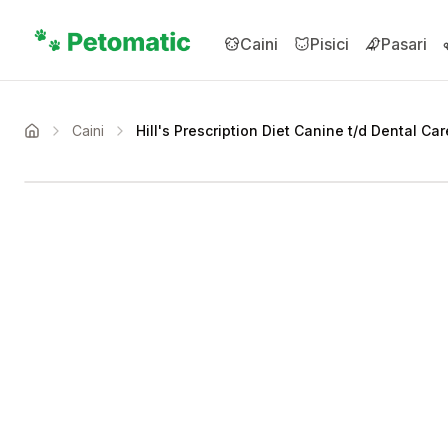
Sari la conținutul principal
Caini
Pisici
Pasari
Caini
Hill's Prescription Diet Canine t/d Dental Car
Acasa
Setează alertă de preț 
Compară