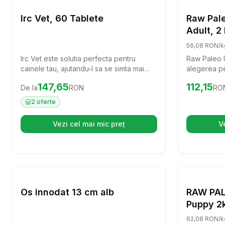
Caini
Irc Vet, 60 Tablete
Raw Pale
Adult, 2
56,08 RON/k
Irc Vet este solutia perfecta pentru
Raw Paleo U
cainele tau, ajutandu-l sa se simta mai
alegerea pe
bine si sa aiba o viata activa. Cu 60 de
rase mici. 
Preț:
147.65
RON
Preț:
112.1
147,65
112,15
De la
RON
RO
tablete usor de administrat, acest produs
carne de vi
este ideal pentru a oferi suport si confort
acest furaj 
2
oferte
patrupedului tau.
echilibrata 
pentru prie
Vezi cel mai mic preț
V
(se deschide într-o filă nouă)
Setează alertă de preț pentru
Compară
Os innod
Caini
Os innodat 13 cm alb
RAW PAL
Puppy 2k
mica, cu
62,08 RON/k