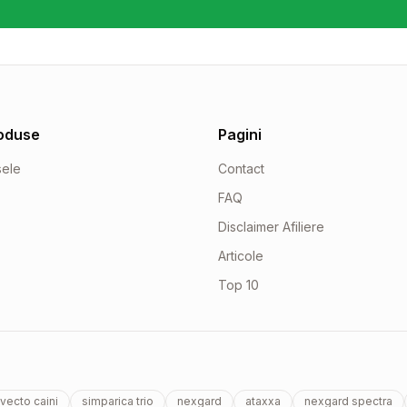
oduse
Pagini
sele
Contact
FAQ
Disclaimer Afiliere
Articole
Top 10
vecto caini
simparica trio
nexgard
ataxxa
nexgard spectra