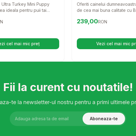
Ultra Turkey Mini Puppy
Oferiti cainelui dumneavoastr
a ideala pentru puii tai
de cea mai buna calitate cu B
in crestere! Cu un continut
By Nature Sensitive! Aceasta 
15
RON
Preț:
239.00
RON
239,00
N
RON
rcan, aceasta mancare
delicioasa, bazata pe carne
fera nutrientii necesari
este special creata pentru a s
zvoltare sanatoasa si un
cu sensibilitati digestive, asi
tar puternic.
digestie usoara si o blana stra
ezi cel mai mic preț
Vezi cel mai mic pr
(se deschide într-o filă nouă)
(se desc
Fii la curent cu noutatile!
za-te la newsletter-ul nostru pentru a primi ultimele pr
Aboneaza-te