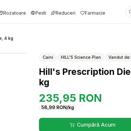
Rozatoare
Pesti
Reduceri
Farmacie
e, 4 kg
pentru
Hill's Prescription Diet Canine t/d Dental Care, 4 kg
Caini
HILL'S Science Plan
Vandut de
Hill's Prescription Di
kg
235,95
RON
58,99
RON
/kg
Cumpără Acum
(se deschide înt