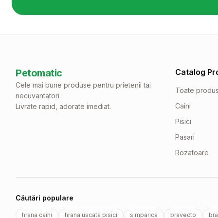
Petomatic
Catalog Pr
Cele mai bune produse pentru prietenii tai
Toate produ
necuvantatori.
Caini
Livrate rapid, adorate imediat.
Pisici
Pasari
Rozatoare
Căutări populare
hrana caini
hrana uscata pisici
simparica
bravecto
bra