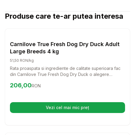
Produse care te-ar putea interesa
Setează alertă de preț pentru
Compară
Ca
Hrana Uscata Caini
Carnilove True Fresh Dog Dry Duck Adult
Large Breeds 4 kg
51,50 RON/kg
Rata proaspata si ingrediente de calitate superioara fac
din Carnilove True Fresh Dog Dry Duck o alegere
excelenta pentru cainii adulti de talie mare. Aceasta hrana
Preț:
206.00
RON
206,00
RON
completa nu doar ca sustine sanatatea, dar si placerea
de a manca a prietenului tau patruped.
Vezi cel mai mic preț
(se deschide într-o filă nouă)
Setează alertă de preț pentru
Compară
Hr