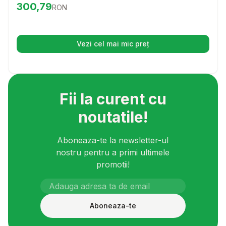
Preț:
300.79
RON
300,79
RON
hrana ii va oferi catelului tau nutrientii necesari pentru o
viata sanatoasa si activa.
Vezi cel mai mic preț
(se deschide într-o filă nouă)
Fii la curent cu
noutatile!
Aboneaza-te la newsletter-ul
nostru pentru a primi ultimele
promotii!
Aboneaza-te