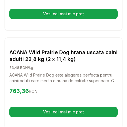
Vezi cel mai mic preț
(se deschide într-o filă nouă)
Setează alertă de preț pentru
Compară
AC
Hrana Uscata Caini
ACANA Wild Prairie Dog hrana uscata caini
adulti 22,8 kg (2 x 11,4 kg)
33,48 RON/kg
ACANA Wild Prairie Dog este alegerea perfecta pentru
cainii adulti care merita o hrana de calitate superioara. Cu
un amestec delicios de ingrediente naturale, aceasta
Preț:
763.36
RON
763,36
RON
hrana uscata va aduce bucurie si energie in viata
companionului tau.
Vezi cel mai mic preț
(se deschide într-o filă nouă)