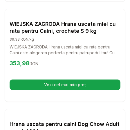
Setează alertă de preț pentru
Compară
WI
Hrana Uscata Caini
WIEJSKA ZAGRODA Hrana uscata miel cu
rata pentru Caini, crochete S 9 kg
39,33 RON/kg
WIEJSKA ZAGRODA Hrana uscata miel cu rata pentru
Caini este alegerea perfecta pentru patrupedul tau! Cu un
gust delicios si ingrediente de calitate, aceasta hrana va
Preț:
353.98
RON
353,98
RON
face ca fiecare masa sa fie o bucurie pentru cainele tau.
Vezi cel mai mic preț
(se deschide într-o filă nouă)
Setează alertă de preț pentru
Compară
Hr
Hrana Uscata Caini
Hrana uscata pentru caini Dog Chow Adult