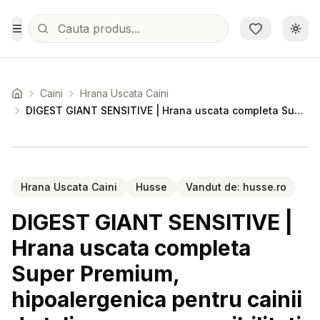
Sari la conținutul principal
Schi
Toggle Menu
Caini
Hrana Uscata Caini
Acasa
DIGEST GIANT SENSITIVE | Hrana uscata completa Super Premium, hipoalergenica pentru cainii de talie mare cu sensibilitati digestive
Setează alertă de preț pentru
Compară
DI
Hrana Uscata Caini
Husse
Vandut de:
husse.ro
DIGEST GIANT SENSITIVE |
Hrana uscata completa
Super Premium,
hipoalergenica pentru cainii