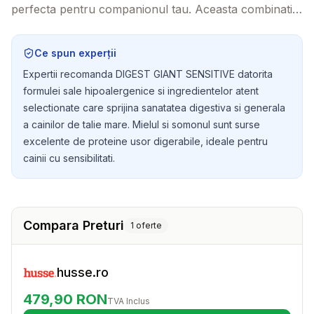
perfecta pentru companionul tau. Aceasta combinatie
hipoalergenica de ingrediente atent selectionate
asigura o nutritie optima si digestie usoara, astfel incat
Ce spun experții
cainele tau sa se simta bine si sanatos.
Expertii recomanda DIGEST GIANT SENSITIVE datorita
formulei sale hipoalergenice si ingredientelor atent
selectionate care sprijina sanatatea digestiva si generala
a cainilor de talie mare. Mielul si somonul sunt surse
excelente de proteine usor digerabile, ideale pentru
cainii cu sensibilitati.
Compara Preturi
1
oferte
husse.ro
479,90
RON
TVA Inclus