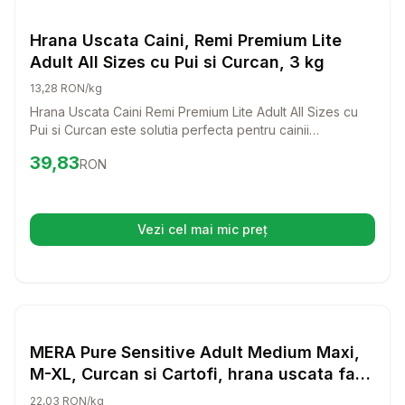
Hrana Uscata Caini
Hrana Uscata Caini, Remi Premium Lite
Adult All Sizes cu Pui si Curcan, 3 kg
13,28 RON/kg
Hrana Uscata Caini Remi Premium Lite Adult All Sizes cu
Pui si Curcan este solutia perfecta pentru cainii
supraponderali si seniori. Cu un amestec echilibrat de
Preț:
39.83
RON
39,83
RON
nutrienti si proteine premium, aceasta hrana le va oferi
cainilor tai tot ce au nevoie pentru a se mentine sanatosi
si plini de energie.
Vezi cel mai mic preț
(se deschide într-o filă nouă)
Setează alertă de preț pentru
Compară
ME
Hrana Uscata Caini
MERA Pure Sensitive Adult Medium Maxi,
M-XL, Curcan si Cartofi, hrana uscata fara
cereale caini, alergii, 12.5kg
22,03 RON/kg