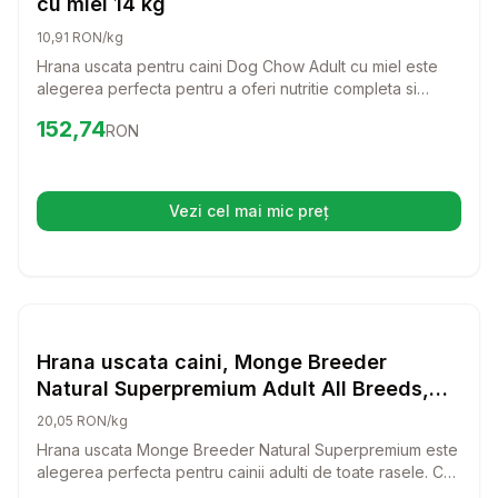
cu miel 14 kg
10,91 RON/kg
Hrana uscata pentru caini Dog Chow Adult cu miel este
alegerea perfecta pentru a oferi nutritie completa si
echilibrata cainelui tau. Cu un gust delicios de miel si
Preț:
152.74
RON
152,74
RON
orez, aceasta hrana este formulata pentru a sustine un stil
de viata activ si sanatos pentru cainii adulti.
Vezi cel mai mic preț
(se deschide într-o filă nouă)
Setează alertă de preț pentru
Compară
Hr
Hrana Uscata Caini
Hrana uscata caini, Monge Breeder
Natural Superpremium Adult All Breeds,
Miel & Orez, 15 kg
20,05 RON/kg
Hrana uscata Monge Breeder Natural Superpremium este
alegerea perfecta pentru cainii adulti de toate rasele. Cu
o reteta delicioasa pe baza de miel si orez, aceasta