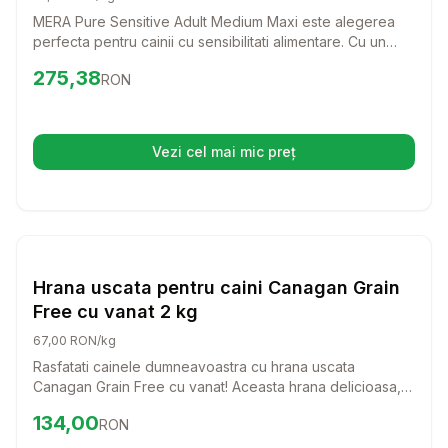
MERA Pure Sensitive Adult Medium Maxi este alegerea
perfecta pentru cainii cu sensibilitati alimentare. Cu un
amestec delicios de curcan si cartofi, aceasta hrana
Preț:
275.38
RON
275,38
RON
uscata fara cereale ofera o dieta echilibrata si gustoasa
pentru cei mai pretentiosi prieteni patrupezi.
Vezi cel mai mic preț
(se deschide într-o filă nouă)
Setează alertă de preț pentru
Compară
Hr
Hrana Uscata Caini
Hrana uscata pentru caini Canagan Grain
Free cu vanat 2 kg
67,00 RON/kg
Rasfatati cainele dumneavoastra cu hrana uscata
Canagan Grain Free cu vanat! Aceasta hrana delicioasa,
bogata in proteine, este perfecta pentru cainii de talie
Preț:
134.00
RON
134,00
RON
mica, oferindu-le o alimentatie sanatoasa si echilibrata,
fara cereale.