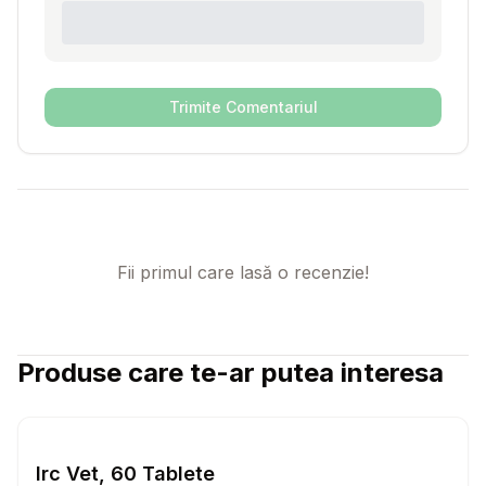
Trimite Comentariul
Fii primul care lasă o recenzie!
Produse care te-ar putea interesa
Setează alertă de preț pentru
Compară
Ir
Caini
Irc Vet, 60 Tablete