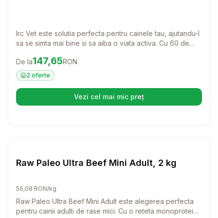
Irc Vet este solutia perfecta pentru cainele tau, ajutandu-l
sa se simta mai bine si sa aiba o viata activa. Cu 60 de
tablete usor de administrat, acest produs este ideal
Preț:
147.65
RON
147,65
De la
RON
pentru a oferi suport si confort patrupedului tau.
2
oferte
Vezi cel mai mic preț
(se deschide într-o filă nouă)
Setează alertă de preț pentru
Compară
Ra
Caini
Raw Paleo Ultra Beef Mini Adult, 2 kg
56,08 RON/kg
Raw Paleo Ultra Beef Mini Adult este alegerea perfecta
pentru cainii adulti de rase mici. Cu o reteta monoproteica