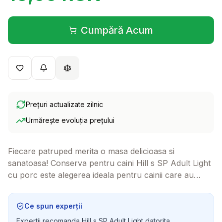
Cumpără Acum
(se deschide într-o filă 
Prețuri actualizate zilnic
Urmărește evoluția prețului
Fiecare patruped merita o masa delicioasa si
sanatoasa! Conserva pentru caini Hill s SP Adult Light
cu porc este alegerea ideala pentru cainii care au
nevoie de o dieta echilibrata, fara a renunta la gust.
Cainele tau va adora textura fina si gustul delicios!
Ce spun experții
Expertii recomanda Hill s SP Adult Light datorita