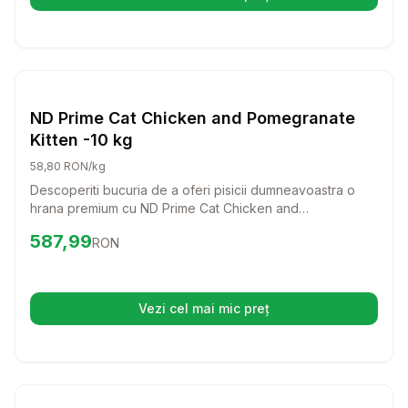
(se deschide într-o filă nouă)
Setează alertă de preț pentru
Compară
ND
Caini
ND Prime Cat Chicken and Pomegranate
Kitten -10 kg
58,80 RON/kg
Descoperiti bucuria de a oferi pisicii dumneavoastra o
hrana premium cu ND Prime Cat Chicken and
Pomegranate Kitten! Aceasta formula delicioasa, bogata
Preț:
587.99
RON
587,99
RON
in carne proaspata de pui si ingrediente nutritive, va
sustine dezvoltarea sanatoasa a puiului dumneavoastra
de pisica.
Vezi cel mai mic preț
(se deschide într-o filă nouă)
Setează alertă de preț pentru
Compară
Os