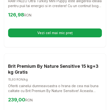
RAW PALEO Ultra Turkey Mini Puppy este alegerea ideala
pentru puii tai energici si in crestere! Cu un continut bogat
in curcan, aceasta mancare delicioasa ofera nutrientii
Preț:
126.98
RON
126,98
RON
necesari pentru o dezvoltare sanatoasa si un sistem
imunitar puternic.
Vezi cel mai mic preț
(se deschide într-o filă nouă)
Setează alertă de preț pentru
Compară
Br
Caini
Brit Premium By Nature Sensitive 15 kg+3
kg Gratis
15,93 RON/kg
Oferiti cainelui dumneavoastra o hrana de cea mai buna
calitate cu Brit Premium By Nature Sensitive! Aceasta
formula delicioasa, bazata pe carne de somon, este
Preț:
239.00
RON
239,00
RON
special creata pentru a sustine cainii cu sensibilitati
digestive, asigurandu-le o digestie usoara si o blana