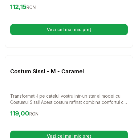
din carne de vita de cea mai buna calitate, acest furaj
Preț:
112.15
RON
112,15
RON
asigura o alimentatie echilibrata si delicios de sanatoasa
pentru prietenul tau patruped.
Vezi cel mai mic preț
(se deschide într-o filă nouă)
Setează alertă de preț pentru
Compară
Co
Caini
Costum Sissi - M - Caramel
Transformati-l pe catelul vostru intr-un star al modei cu
Costumul Sissi! Acest costum rafinat combina confortul cu
un stil chic, ideal pentru zilele racoroase.
Preț:
119.00
RON
119,00
RON
Vezi cel mai mic preț