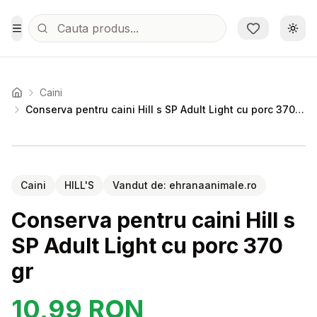
Sari la conținutul principal
Schi
Toggle Menu
Caini
Acasa
Conserva pentru caini Hill s SP Adult Light cu porc 370 gr
Setează alertă de preț pentru
Compară
Co
Caini
HILL'S
Vandut de:
ehranaanimale.ro
Conserva pentru caini Hill s
SP Adult Light cu porc 370
gr
10,99
RON