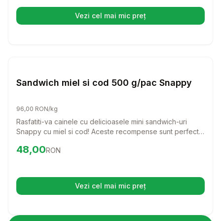
stralucitoare.
Vezi cel mai mic preț
(se deschide într-o filă nouă)
Setează alertă de preț pentru
Compară
Sa
Caini
Sandwich miel si cod 500 g/pac Snappy
96,00 RON/kg
Rasfatiti-va cainele cu delicioasele mini sandwich-uri
Snappy cu miel si cod! Aceste recompense sunt perfecte
pentru orice rasa, oferind un gust irezistibil si un aport
Preț:
48.00
RON
48,00
RON
nutritional echilibrat.
Vezi cel mai mic preț
(se deschide într-o filă nouă)