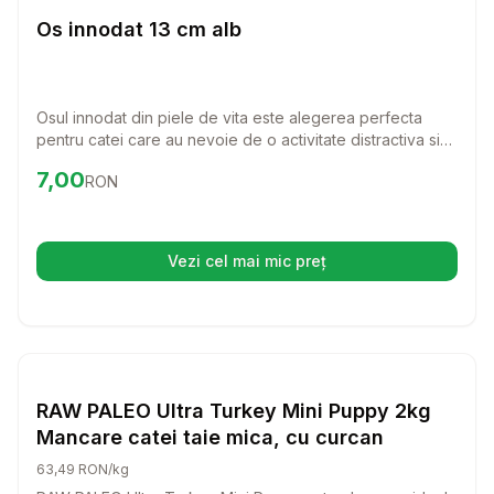
Caini
Os innodat 13 cm alb
Osul innodat din piele de vita este alegerea perfecta
pentru catei care au nevoie de o activitate distractiva si
benefica. Cu o lungime de 13 cm, este ideal pentru a intari
Preț:
7.00
RON
7,00
RON
si curata dantura cainelui tau, oferindu-i in acelasi timp o
placere de nedescris.
Vezi cel mai mic preț
(se deschide într-o filă nouă)
Setează alertă de preț pentru
Compară
RA
Caini
RAW PALEO Ultra Turkey Mini Puppy 2kg
Mancare catei taie mica, cu curcan
63,49 RON/kg