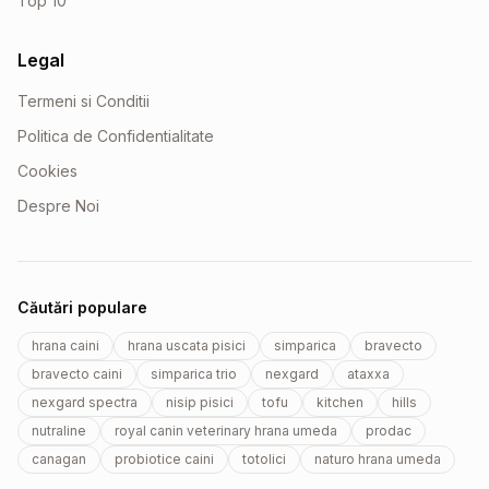
Top 10
Legal
Termeni si Conditii
Politica de Confidentialitate
Cookies
Despre Noi
Căutări populare
hrana caini
hrana uscata pisici
simparica
bravecto
bravecto caini
simparica trio
nexgard
ataxxa
nexgard spectra
nisip pisici
tofu
kitchen
hills
nutraline
royal canin veterinary hrana umeda
prodac
canagan
probiotice caini
totolici
naturo hrana umeda