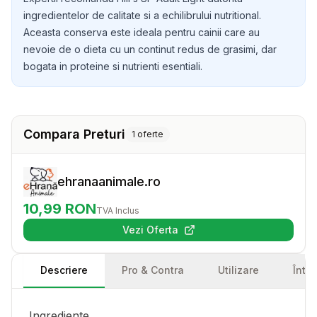
ingredientelor de calitate si a echilibrului nutritional.
Aceasta conserva este ideala pentru cainii care au
nevoie de o dieta cu un continut redus de grasimi, dar
bogata in proteine si nutrienti esentiali.
Compara Preturi
1
oferte
ehranaanimale.ro
10,99
RON
TVA Inclus
Vezi Oferta
(se deschide într-o filă nouă)
Descriere
Pro & Contra
Utilizare
Într
Ingrediente