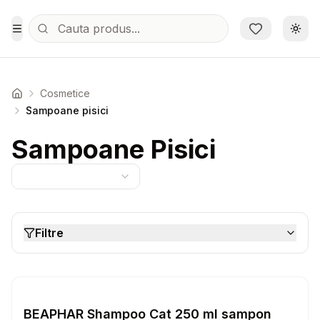
Sari la conținutul principal
Schi
Toggle Menu
Cosmetice
Acasa
Sampoane pisici
Sampoane Pisici
Filtre
Setează alertă de preț pentru
Compară
BE
Sampoane pisici
BEAPHAR Shampoo Cat 250 ml sampon