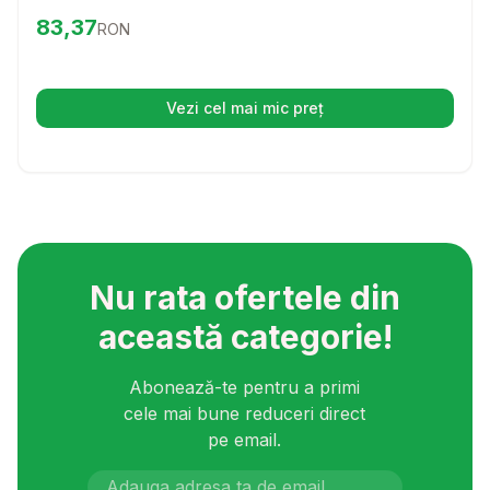
de limonada si fructe, acest sampon va transforma
Preț:
83.37
RON
83,37
RON
fiecare spalare intr-o experienta de neuitat.
Vezi cel mai mic preț
(se deschide într-o filă nouă)
Nu rata ofertele din
această categorie!
Abonează-te pentru a primi
cele mai bune reduceri direct
pe email.