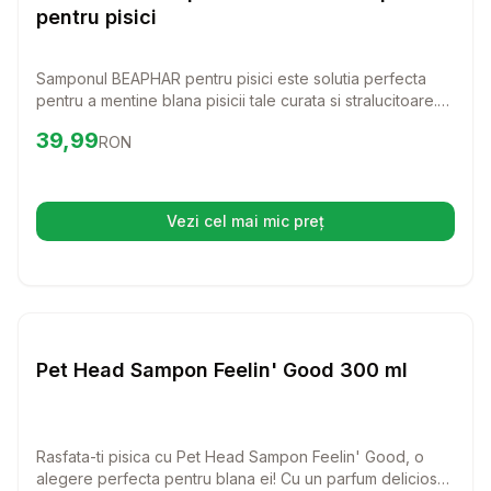
pentru pisici
Samponul BEAPHAR pentru pisici este solutia perfecta
pentru a mentine blana pisicii tale curata si stralucitoare.
Cu formule special concepute, acest sampon ofera o
Preț:
39.99
RON
39,99
RON
ingrijire delicata, transformand baia intr-o experienta
placuta pentru prietenul tau blanos.
Vezi cel mai mic preț
(se deschide într-o filă nouă)
Setează alertă de preț pentru
Compară
Pe
Sampoane pisici
Pet Head Sampon Feelin' Good 300 ml
Rasfata-ti pisica cu Pet Head Sampon Feelin' Good, o
alegere perfecta pentru blana ei! Cu un parfum delicios