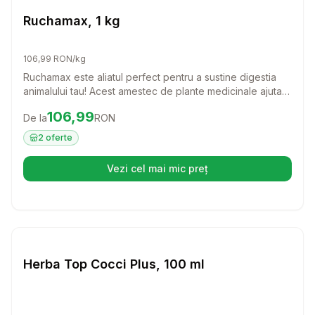
Farmacie Cai
Ruchamax, 1 kg
106,99 RON/kg
Ruchamax este aliatul perfect pentru a sustine digestia
animalului tau! Acest amestec de plante medicinale ajuta
la restabilirea echilibrului digestiv, asigurandu-se ca
Preț:
106.99
RON
106,99
De la
RON
prietenul tau cu blana se simte bine si are energie. Fie ca
ai bovine, ovine sau cabaline, Ruchamax este solutia
2
oferte
naturala pentru o digestie sanatoasa!
Vezi cel mai mic preț
(se deschide într-o filă nouă)
Setează alertă de preț pentru
Compară
He
Farmacie Cai
Herba Top Cocci Plus, 100 ml