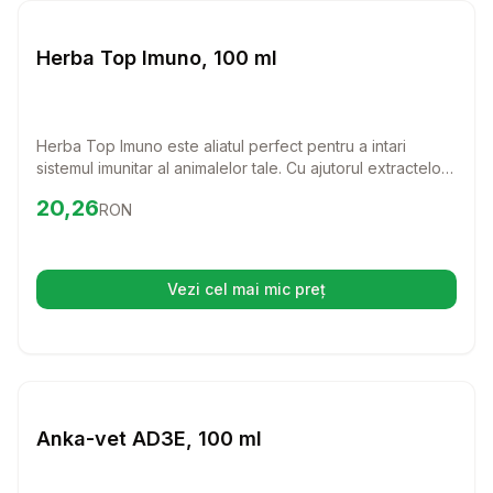
Farmacie Cai
Herba Top Imuno, 100 ml
Herba Top Imuno este aliatul perfect pentru a intari
sistemul imunitar al animalelor tale. Cu ajutorul extractelor
de plante medicinale, acest produs sprijina recuperarea
Preț:
20.26
RON
20,26
RON
rapida si sanatatea generala a cabalinelor, bovinelor,
porcinelor, pasarilor si altor animale de ferma.
Vezi cel mai mic preț
(se deschide într-o filă nouă)
Setează alertă de preț pentru
Compară
An
Farmacie Cai
Anka-vet AD3E, 100 ml