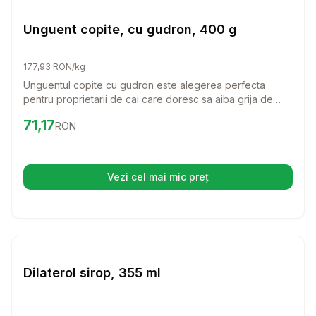
Farmacie Cai
Unguent copite, cu gudron, 400 g
177,93 RON/kg
Unguentul copite cu gudron este alegerea perfecta
pentru proprietarii de cai care doresc sa aiba grija de
sanatatea copitelor animalului lor. Cu o formula speciala,
Preț:
71.17
RON
71,17
RON
acest unguent hidrateaza si protejeaza copitele,
prevenind craparea si uscarea acestora.
Vezi cel mai mic preț
(se deschide într-o filă nouă)
Setează alertă de preț pentru
Compară
Di
Farmacie Cai
Dilaterol sirop, 355 ml