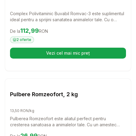
Complex Polivitaminic Buvabil Romvac-3 este suplimentul
ideal pentru a sprijini sanatatea animalelor tale. Cu o
formula special conceputa, acest produs ajuta la
Preț:
112.99
RON
112,99
De la
RON
cresterea rezistentei si la reducerea stresului, oferindu-le
animalelor tale tot ce au nevoie pentru a fi sanatoase si
2
oferte
active.
Vezi cel mai mic preț
(se deschide într-o filă nouă)
Setează alertă de preț pentru
Compară
Pu
Farmacie Cai
Pulbere Romzeofort, 2 kg
13,50 RON/kg
Pulberea Romzeofort este aliatul perfect pentru
cresterea sanatoasa a animalelor tale. Cu un amestec
special de vitamine si minerale, acest biostimulator de
Preț:
26.99
RON
26,99