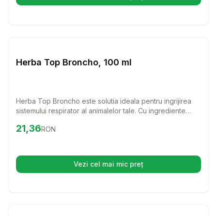
(se deschide într-o filă nouă)
Setează alertă de preț pentru
Compară
He
Farmacie Cai
Herba Top Broncho, 100 ml
Herba Top Broncho este solutia ideala pentru ingrijirea
sistemului respirator al animalelor tale. Cu ingrediente
naturale, acest produs ajuta la calmarea tusei si la
Preț:
21.36
RON
21,36
RON
curatarea cailor respiratorii, asigurandu-se ca prietenii tai
blanosi se simt bine si sanatosi.
Vezi cel mai mic preț
(se deschide într-o filă nouă)
Setează alertă de preț pentru
Compară
Ac