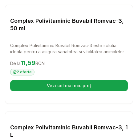
Setează alertă de preț pentru
Compară
Co
Farmacie Cai
Complex Polivitaminic Buvabil Romvac-3,
50 ml
Complex Polivitaminic Buvabil Romvac-3 este solutia
ideala pentru a asigura sanatatea si vitalitatea animalelor
tale. Cu un amestec echilibrat de vitamine esentiale, acest
Preț:
11.59
RON
11,59
De la
RON
supliment nutritiv ajuta la stimularea sistemului imunitar si la
reducerea stresului, oferind astfel un sprijin valoros
2
oferte
pentru cabaline, bovine, ovine, caprine, porcine si pasari.
Vezi cel mai mic preț
(se deschide într-o filă nouă)
Setează alertă de preț pentru
Compară
Co
Farmacie Cai
Complex Polivitaminic Buvabil Romvac-3, 1
L