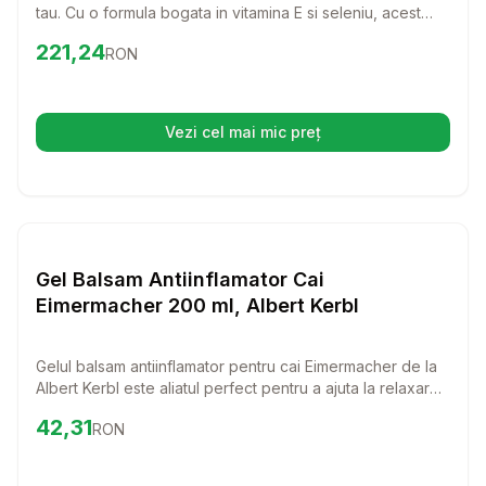
tau. Cu o formula bogata in vitamina E si seleniu, acest
produs ajuta la intarirea imunitatii si sustinerea dezvoltarii
Preț:
221.24
RON
221,24
RON
armonioase a cailor si altor animale. Alege FARMASEL
pentru a te asigura ca prietenul tau blanos beneficiaza de
tot ce e mai bun in ingrijirea sa!
Vezi cel mai mic preț
(se deschide într-o filă nouă)
Setează alertă de preț pentru
Compară
Ge
Farmacie Cai
Gel Balsam Antiinflamator Cai
Eimermacher 200 ml, Albert Kerbl
Gelul balsam antiinflamator pentru cai Eimermacher de la
Albert Kerbl este aliatul perfect pentru a ajuta la relaxarea
si revigorarea musculaturii animalului dumneavoastra. Cu
Preț:
42.31
RON
42,31
RON
o formula blanda si usor de aplicat, acest produs ofera o
senzatie de racorire si confort dupa o zi intensa.