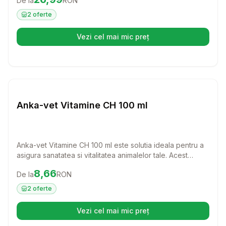
De la
RON
crestere va ajuta pasari, porcine si ecvine sa se dezvolte
armonios si sa-si mentina sanatatea.
2
oferte
Vezi cel mai mic preț
(se deschide într-o filă nouă)
Setează alertă de preț pentru
Compară
An
Farmacie Cai
Anka-vet Vitamine CH 100 ml
Anka-vet Vitamine CH 100 ml este solutia ideala pentru a
asigura sanatatea si vitalitatea animalelor tale. Acest
supliment nutritional complex este perfect pentru pasari,
Preț:
8.66
RON
8,66
De la
RON
porcine, bovine, cabaline, ovine si caprine, ajutandu-le sa
se dezvolte armonios si sa faca fata stresului cotidian.
2
oferte
Vezi cel mai mic preț
(se deschide într-o filă nouă)