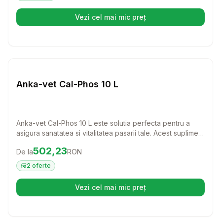
Vezi cel mai mic preț
(se deschide într-o filă nouă)
Setează alertă de preț pentru
Compară
An
Farmacie Cai
Anka-vet Cal-Phos 10 L
Anka-vet Cal-Phos 10 L este solutia perfecta pentru a
asigura sanatatea si vitalitatea pasarii tale. Acest supliment
nutritional ajuta la corectarea deficientelor de minerale,
Preț:
502.23
RON
502,23
De la
RON
oferind un aport esential de calciu, fosfor si magneziu in
perioadele critice de crestere si reproducere.
2
oferte
Vezi cel mai mic preț
(se deschide într-o filă nouă)