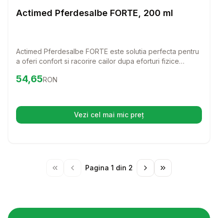
Farmacie Cai
Actimed Pferdesalbe FORTE, 200 ml
Actimed Pferdesalbe FORTE este solutia perfecta pentru
a oferi confort si racorire cailor dupa eforturi fizice
intense. Cu o formula inovatoare din Germania, acest
Preț:
54.65
RON
54,65
RON
unguent ajuta la revigorarea pielii si la relaxarea
muschilor, asigurandu-le animalelor tale o recuperare
placuta si rapida.
Vezi cel mai mic preț
(se deschide într-o filă nouă)
Pagina
1
din
2