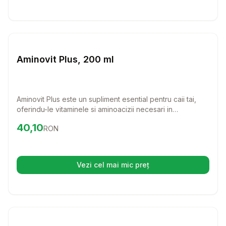
Setează alertă de preț pentru
Compară
Am
Farmacie Cai
Aminovit Plus, 200 ml
Aminovit Plus este un supliment esential pentru caii tai,
oferindu-le vitaminele si aminoacizii necesari in
perioadele critice. Cu o formula special conceputa, ajuta
Preț:
40.10
RON
40,10
RON
la sustinerea sanatatii si a productivitatii in momentele de
solicitare maxima.
Vezi cel mai mic preț
(se deschide într-o filă nouă)
Setează alertă de preț pentru
Compară
JT