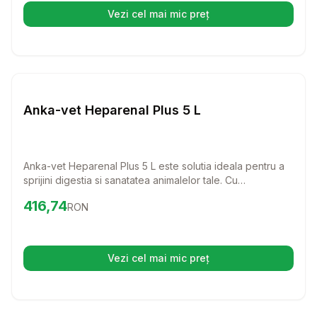
Vezi cel mai mic preț
(se deschide într-o filă nouă)
Setează alertă de preț pentru
Compară
An
Farmacie Cai
Anka-vet Heparenal Plus 5 L
Anka-vet Heparenal Plus 5 L este solutia ideala pentru a
sprijini digestia si sanatatea animalelor tale. Cu
ingrediente atent selectionate, acest supliment nutritional
Preț:
416.74
RON
416,74
RON
stimuleaza activitatea biliara si faciliteaza asimilarea
alimentelor, fiind perfect pentru o varietate de animale de
ferma, cum ar fi cai, bovine, porci si multe altele.
Vezi cel mai mic preț
(se deschide într-o filă nouă)
Setează alertă de preț pentru
Compară
He