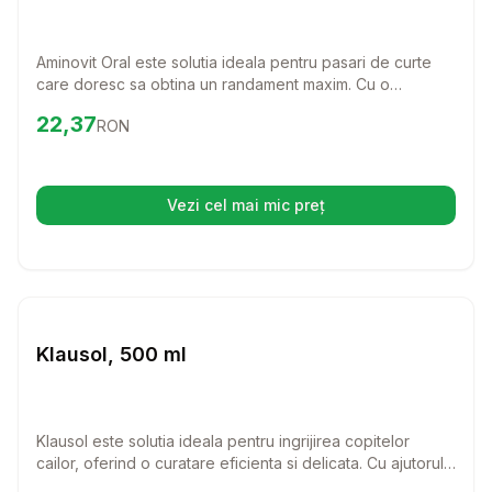
Aminovit Oral este solutia ideala pentru pasari de curte
care doresc sa obtina un randament maxim. Cu o
combinatie de vitamine si aminoacizi, acest produs ajuta
Preț:
22.37
RON
22,37
RON
la mentinerea sanatatii si vitalitatii pasarilor, fiind usor de
administrat in apa potabila.
Vezi cel mai mic preț
(se deschide într-o filă nouă)
Setează alertă de preț pentru
Compară
Kl
Farmacie Cai
Klausol, 500 ml
Klausol este solutia ideala pentru ingrijirea copitelor
cailor, oferind o curatare eficienta si delicata. Cu ajutorul
acestei solutii pe baza de acizi, va puteti asigura ca