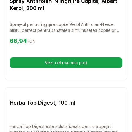
Spray Anthrolan-N Ingrijire Copite, Albert
Kerbl, 200 ml
Spray-ul pentru ingrijire copite Kerbl Anthrolan-N este
aliatul perfect pentru sanatatea si frumusetea copitelor
animalelor tale. Cu o formula speciala, acest spray
Preț:
66.94
RON
66,94
RON
formeaza o pelicula protectoare, oferind un aspect
impecabil si o protectie eficienta impotriva factorilor
nocivi.
Vezi cel mai mic preț
(se deschide într-o filă nouă)
Setează alertă de preț pentru
Compară
He
Farmacie Cai
Herba Top Digest, 100 ml
Herba Top Digest este solutia ideala pentru a sprijini