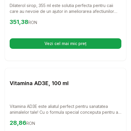
Dilaterol sirop, 355 ml este solutia perfecta pentru caii
care au nevoie de un ajutor in ameliorarea afectiunilor
respiratorii. Formula sa speciala ajuta la eliberarea cailor
Preț:
351.38
RON
351,38
RON
aeriene, oferind astfel confort si o respiratie mai usoara
pentru prietenul tau echin.
Vezi cel mai mic preț
(se deschide într-o filă nouă)
Setează alertă de preț pentru
Compară
Vi
Farmacie Cai
Vitamina AD3E, 100 ml
Vitamina AD3E este aliatul perfect pentru sanatatea
animalelor tale! Cu o formula special conceputa pentru a
sprijini sistemul imunitar si a reduce stresul, aceasta
Preț:
28.86
RON
28,86
RON
solutie buvabila este esentiala pentru o dezvoltare
sanatoasa a cabalinelor, bovinelor, ovinelor, caprinelor,