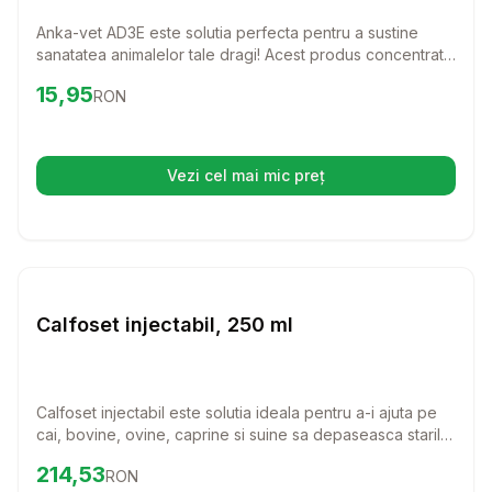
Anka-vet AD3E este solutia perfecta pentru a sustine
sanatatea animalelor tale dragi! Acest produs concentrat
actioneaza ca un biostimulator, ajutand la cresterea
Preț:
15.95
RON
15,95
RON
rezistentei organismului si la prevenirea deficientelor
vitaminelor esentiale.
Vezi cel mai mic preț
(se deschide într-o filă nouă)
Setează alertă de preț pentru
Compară
Ca
Farmacie Cai
Calfoset injectabil, 250 ml
Calfoset injectabil este solutia ideala pentru a-i ajuta pe
cai, bovine, ovine, caprine si suine sa depaseasca starile
dificile cauzate de deficitul de calciu. Cu o formula
Preț:
214.53
RON
214,53
RON
eficienta, acest produs contribuie la mentinerea sanatatii