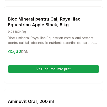
Setează alertă de preț pentru
Compară
Bl
Farmacie Cai
Bloc Mineral pentru Cai, Royal Ilac
Equestrian Apple Block, 5 kg
9,06 RON/kg
Blocul mineral Royal Ilac Equestrian este aliatul perfect
pentru caii tai, oferindu-le nutrientii esentiali de care au
nevoie in fiecare zi. Cu aroma delicioasa de mere si
Preț:
45.32
RON
45,32
RON
morcovi, acest bloc de 5 kg va atrage cu siguranta
atentia cabalinelor tale, sustinandu-le sanatatea si
vitalitatea.
Vezi cel mai mic preț
(se deschide într-o filă nouă)
Setează alertă de preț pentru
Compară
Am
Farmacie Cai
Aminovit Oral, 200 ml