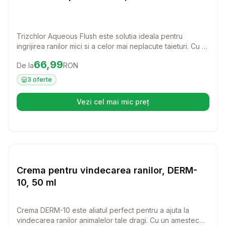
Trizchlor Aqueous Flush este solutia ideala pentru
ingrijirea ranilor mici si a celor mai neplacute taieturi. Cu o
formula blanda si eficienta, acest produs va ajuta sa
Preț:
66.99
RON
66,99
De la
RON
mentineti sanatatea pielii cainelui dumneavoastra, oferind
o curatare usoara si rapida.
3
oferte
Vezi cel mai mic preț
(se deschide într-o filă nouă)
Setează alertă de preț pentru
Compară
Cr
Farmacie Cai
Crema pentru vindecarea ranilor, DERM-
10, 50 ml
Crema DERM-10 este aliatul perfect pentru a ajuta la
vindecarea ranilor animalelor tale dragi. Cu un amestec