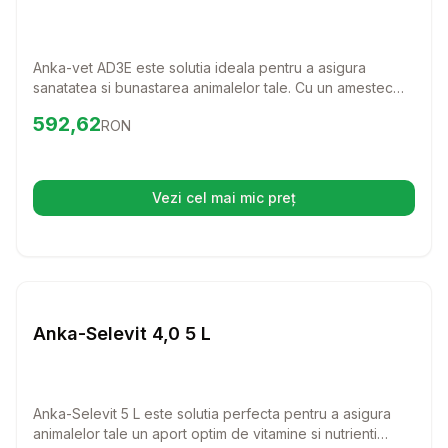
Anka-vet AD3E este solutia ideala pentru a asigura
sanatatea si bunastarea animalelor tale. Cu un amestec
perfect de vitamine esentiale, acest supliment nutritional
Preț:
592.62
RON
592,62
RON
ajuta la prevenirea deficientelor si stimuleaza
performanta animalelor, fie ca sunt pasari, porcine sau
bovine.
Vezi cel mai mic preț
(se deschide într-o filă nouă)
Setează alertă de preț pentru
Compară
An
Farmacie Cai
Anka-Selevit 4,0 5 L
Anka-Selevit 5 L este solutia perfecta pentru a asigura
animalelor tale un aport optim de vitamine si nutrienti