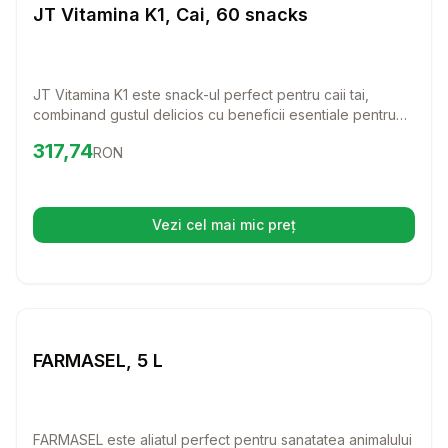
Farmacie Cai
JT Vitamina K1, Cai, 60 snacks
JT Vitamina K1 este snack-ul perfect pentru caii tai,
combinand gustul delicios cu beneficii esentiale pentru
sanatate. Acest supliment special formulat ajuta la
Preț:
317.74
RON
317,74
RON
mentinerea unei coagulări normale a sangelui, fiind usor
de administrat si apreciat de orice cal.
Vezi cel mai mic preț
(se deschide într-o filă nouă)
Setează alertă de preț pentru
Compară
FA
Farmacie Cai
FARMASEL, 5 L
FARMASEL este aliatul perfect pentru sanatatea animalului