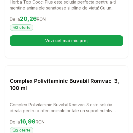
Herba Top Cocci Plus este solutia perfecta pentru a-ti
mentine animalele sanatoase si pline de viata! Cu un
amestec de extracte de plante medicinale, acest produs
Preț:
20.26
RON
20,26
De la
RON
ajuta la prevenirea si tratarea coccidiozelor, fiind un aliat
de nadejde in ingrijirea animalelor tale.
2
oferte
Vezi cel mai mic preț
(se deschide într-o filă nouă)
Setează alertă de preț pentru
Compară
Co
Farmacie Cai
Complex Polivitaminic Buvabil Romvac-3,
100 ml
Complex Polivitaminic Buvabil Romvac-3 este solutia
ideala pentru a oferi animalelor tale un suport nutritiv
excelent. Acest supliment ajuta la cresterea rezistentei
Preț:
16.99
RON
16,99
De la
RON
organismului si la reducerea stresului, fiind perfect pentru
cai, bovine, ovine, caprine, porcine si pasari.
2
oferte