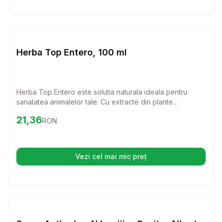
Setează alertă de preț pentru
Compară
He
Farmacie Cai
Herba Top Entero, 100 ml
Herba Top Entero este solutia naturala ideala pentru
sanatatea animalelor tale. Cu extracte din plante
medicinale, acest produs ajuta la detoxifierea
Preț:
21.36
RON
21,36
RON
organismului si la normalizarea florei intestinale,
asigurandu-le confort si bunastare.
Vezi cel mai mic preț
(se deschide într-o filă nouă)
Setează alertă de preț pentru
Compară
Sp
Farmacie Cai