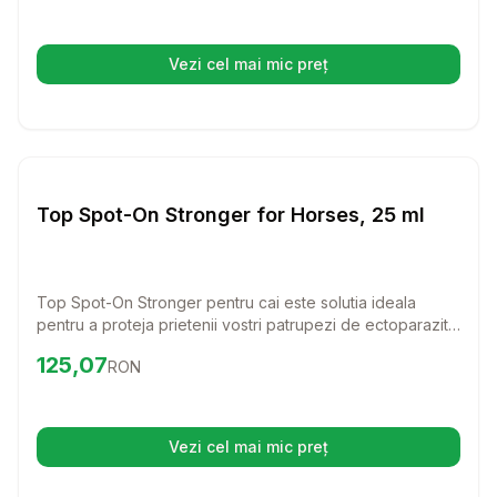
animalelor tale.
Vezi cel mai mic preț
(se deschide într-o filă nouă)
Setează alertă de preț pentru
Compară
To
Farmacie Cai
Top Spot-On Stronger for Horses, 25 ml
Top Spot-On Stronger pentru cai este solutia ideala
pentru a proteja prietenii vostri patrupezi de ectoparaziti.
Cu un aplicator usor de folosit, asigurati-le confortul si
Preț:
125.07
RON
125,07
RON
sanatatea pentru pana la 14 zile de protectie impotriva
insectelor zburatoare si 4 saptamani impotriva capuselor.
Vezi cel mai mic preț
(se deschide într-o filă nouă)