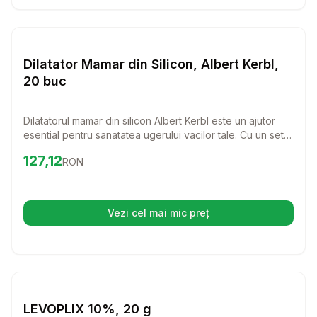
Setează alertă de preț pentru
Compară
Di
Farmacie Bovine
Dilatator Mamar din Silicon, Albert Kerbl,
20 buc
Dilatatorul mamar din silicon Albert Kerbl este un ajutor
esential pentru sanatatea ugerului vacilor tale. Cu un set
de 20 de bucati, acest produs faciliteaza ingrijirea si
Preț:
127.12
RON
127,12
RON
mentinerea canalului mamar deschis, oferindu-le
animalelor tale confortul necesar.
Vezi cel mai mic preț
(se deschide într-o filă nouă)
Setează alertă de preț pentru
Compară
LE
Farmacie Bovine
LEVOPLIX 10%, 20 g