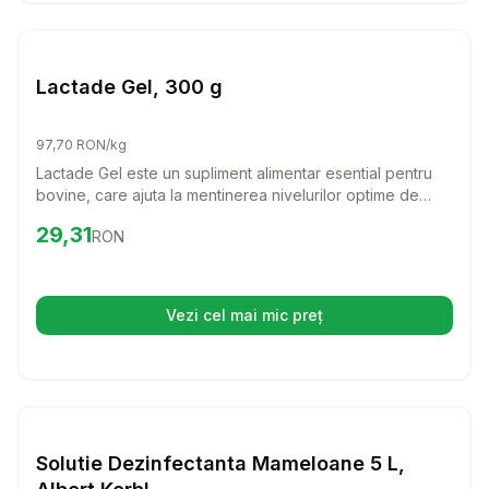
Setează alertă de preț pentru
Compară
La
Farmacie Bovine
Lactade Gel, 300 g
97,70 RON/kg
Lactade Gel este un supliment alimentar esential pentru
bovine, care ajuta la mentinerea nivelurilor optime de
calciu in organism. Oferind un aport valoros de calciu
Preț:
29.31
RON
29,31
RON
ionic, acest produs este ideal pentru vacile care se
pregatesc de fatare, asigurandu-le o sanatate de invidiat.
Cu Lactade Gel, cunosti grija adevarata pentru bovinele
tale!
Vezi cel mai mic preț
(se deschide într-o filă nouă)
Setează alertă de preț pentru
Compară
So
Farmacie Bovine
Solutie Dezinfectanta Mameloane 5 L,