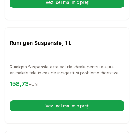
Vezi cel mai mic preț
(se deschide într-o filă nouă)
Setează alertă de preț pentru
Compară
Ru
Farmacie Bovine
Rumigen Suspensie, 1 L
Rumigen Suspensie este solutia ideala pentru a ajuta
animalele tale in caz de indigestii si probleme digestive.
Cu o formula naturala, aceasta suspensie sustine
Preț:
158.73
RON
158,73
RON
sanatatea ruminala a bovinelor, ovinele si caprinele,
asigurandu-le confortul necesar.
Vezi cel mai mic preț
(se deschide într-o filă nouă)
Setează alertă de preț pentru
Compară
Cr