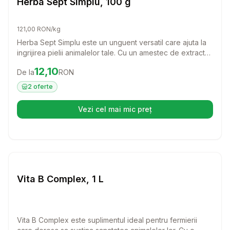
Herba Sept Simplu, 100 g
121,00 RON/kg
Herba Sept Simplu este un unguent versatil care ajuta la
ingrijirea pielii animalelor tale. Cu un amestec de extracte
vegetale si proprietati protectoare, acest produs este
Preț:
12.10
RON
12,10
De la
RON
ideal pentru a trata diverse afectiuni ale pielii si a
promova o recuperare rapida.
2
oferte
Vezi cel mai mic preț
(se deschide într-o filă nouă)
Setează alertă de preț pentru
Compară
Vi
Farmacie Bovine
Vita B Complex, 1 L
Vita B Complex este suplimentul ideal pentru fermierii