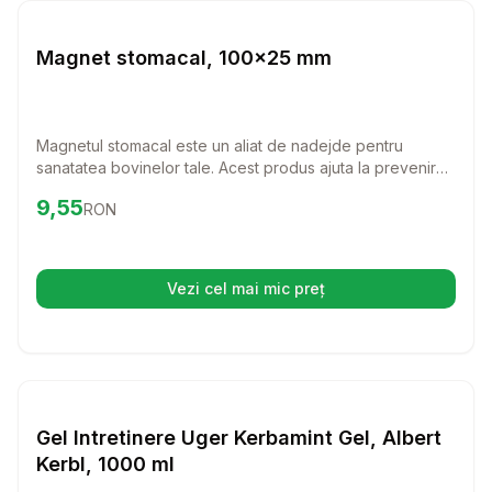
Farmacie Bovine
Magnet stomacal, 100x25 mm
Magnetul stomacal este un aliat de nadejde pentru
sanatatea bovinelor tale. Acest produs ajuta la prevenirea
indigestiei traumatice si atrage obiectele metalice, oferind
Preț:
9.55
RON
9,55
RON
astfel un plus de siguranta in ingrijirea animalelor tale.
Vezi cel mai mic preț
(se deschide într-o filă nouă)
Setează alertă de preț pentru
Compară
Ge
Farmacie Bovine
Gel Intretinere Uger Kerbamint Gel, Albert
Kerbl, 1000 ml