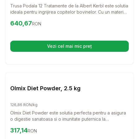
Trusa Podala 12 Tratamente de la Albert Kerbl este solutia
ideala pentru ingrijirea copitelor bovinelor. Cu un material
inovator si usor de utilizat, aceasta trusa va ajuta sa
Preț:
640.67
RON
640,67
RON
mentineti sanatatea animalelor dumneavoastra intr-un mod
eficient si sigur.
Vezi cel mai mic preț
(se deschide într-o filă nouă)
Setează alertă de preț pentru
Compară
Ol
Farmacie Bovine
Olmix Diet Powder, 2.5 kg
126,86 RON/kg
Olmix Diet Powder este solutia perfecta pentru a asigura
o digestie sanatoasa si o imunitate puternica la
rumegatoarele tinere. Cu o formula naturala, acest produs
Preț:
317.14
RON
317,14
RON
ajuta la prevenirea diareei si la mentinerea echilibrului
electrolitic, oferind animalelor tale sprijinul de care au