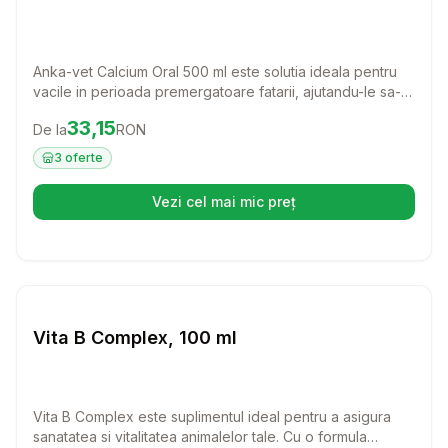
Anka-vet Calcium Oral 500 ml este solutia ideala pentru
vacile in perioada premergatoare fatarii, ajutandu-le sa-si
mentina sanatatea si vitalitatea. Acest supliment nutritional
Preț:
33.15
RON
33,15
De la
RON
este usor de administrat si contribuie la echilibrarea
deficitelor de magneziu si calciu, oferind astfel o ingrijire
3
oferte
completa animalelor tale.
Vezi cel mai mic preț
(se deschide într-o filă nouă)
Setează alertă de preț pentru
Compară
Vi
Farmacie Bovine
Vita B Complex, 100 ml
Vita B Complex este suplimentul ideal pentru a asigura
sanatatea si vitalitatea animalelor tale. Cu o formula