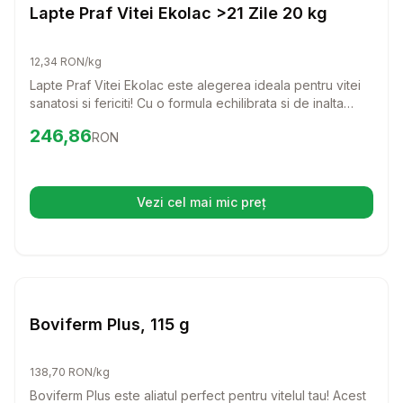
Farmacie Bovine
Lapte Praf Vitei Ekolac >21 Zile 20 kg
12,34 RON/kg
Lapte Praf Vitei Ekolac este alegerea ideala pentru vitei
sanatosi si fericiti! Cu o formula echilibrata si de inalta
calitate, acest inlocuitor de lapte asigura o hranire optima
Preț:
246.86
RON
246,86
RON
pentru viteii incepand de la 21 zile. Alege Ekolac pentru a
oferi viteilor tai nutrientii necesari pentru o crestere
sanatoasa si viguroasa!
Vezi cel mai mic preț
(se deschide într-o filă nouă)
Setează alertă de preț pentru
Compară
Bo
Farmacie Bovine
Boviferm Plus, 115 g
138,70 RON/kg
Boviferm Plus este aliatul perfect pentru vitelul tau! Acest