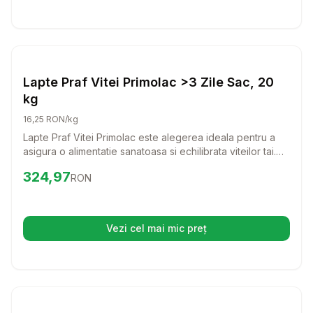
Setează alertă de preț pentru
Compară
La
Farmacie Bovine
Lapte Praf Vitei Primolac >3 Zile Sac, 20
kg
16,25 RON/kg
Lapte Praf Vitei Primolac este alegerea ideala pentru a
asigura o alimentatie sanatoasa si echilibrata viteilor tai.
Cu ingrediente de inalta calitate, acest produs sprijina
Preț:
324.97
RON
324,97
RON
cresterea lor optima inca din primele zile de viata.
Vezi cel mai mic preț
(se deschide într-o filă nouă)
Setează alertă de preț pentru
Compară
La