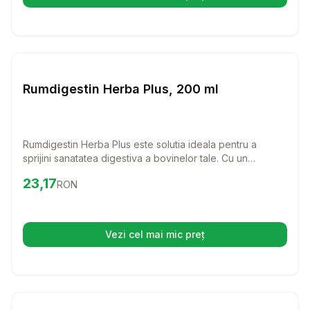
(se deschide într-o filă nouă)
Setează alertă de preț pentru
Compară
Ru
Farmacie Bovine
Rumdigestin Herba Plus, 200 ml
Rumdigestin Herba Plus este solutia ideala pentru a
sprijini sanatatea digestiva a bovinelor tale. Cu un
amestec natural de plante medicinale, acest produs ajuta
Preț:
23.17
RON
23,17
RON
la normalizarea proceselor digestive, oferind un plus de
energie si vitalitate animalelor tale.
Vezi cel mai mic preț
(se deschide într-o filă nouă)
Setează alertă de preț pentru
Compară
Ru