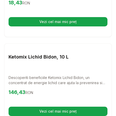
Preț:
18.43
RON
18,43
RON
mentine sanatatea vitelului tau in momente critice.
Vezi cel mai mic preț
(se deschide într-o filă nouă)
Setează alertă de preț pentru
Compară
Ke
Farmacie Bovine
Ketomix Lichid Bidon, 10 L
Descoperiti beneficiile Ketomix Lichid Bidon, un
concentrat de energie lichid care ajuta la prevenirea si
tratarea cetozei la bovine. Cu o formula speciala, acest
Preț:
146.43
RON
146,43
RON
produs este usor de administrat si va va ajuta vacile sa se
recupereze mai repede dupa fatare.
Vezi cel mai mic preț
(se deschide într-o filă nouă)