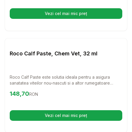
nevoie pentru a creste sanatos.
Vezi cel mai mic preț
(se deschide într-o filă nouă)
Setează alertă de preț pentru
Compară
Ro
Farmacie Bovine
Roco Calf Paste, Chem Vet, 32 ml
Roco Calf Paste este solutia ideala pentru a asigura
sanatatea viteilor nou-nascuti si a altor rumegatoare
tinere. Cu un amestec eficient de ingrediente, acest
Preț:
148.70
RON
148,70
RON
probiotic ajuta la mentinerea unei microflore intestinale
echilibrate, oferindu-le un start sanatos in viata.
Vezi cel mai mic preț
(se deschide într-o filă nouă)