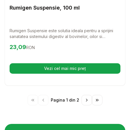
Farmacie Bovine
Rumigen Suspensie, 100 ml
Rumigen Suspensie este solutia ideala pentru a sprijini
sanatatea sistemului digestiv al bovinelor, oilor si
caprinelor. Cu o formula speciala, acest adjuvant
Preț:
23.09
RON
23,09
RON
ruminator ajuta la ameliorarea indigestiei si la stimularea
procesului de rumegare, asigurand astfel o digestie mai
buna si un animal mai sanatos.
Vezi cel mai mic preț
(se deschide într-o filă nouă)
Pagina
1
din
2