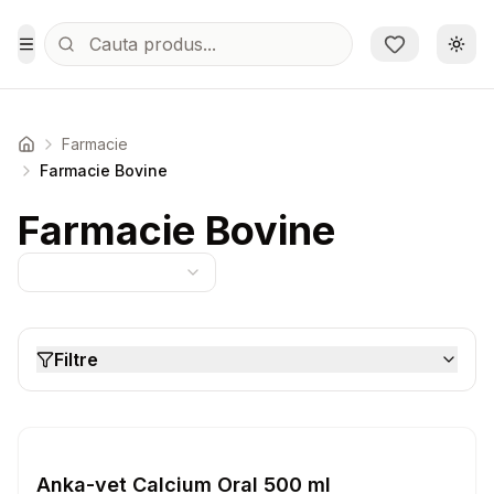
Sari la conținutul principal
Schi
Toggle Menu
Farmacie
Acasa
Farmacie Bovine
Farmacie Bovine
Filtre
Setează alertă de preț pentru
Compară
An
Farmacie Bovine
Anka-vet Calcium Oral 500 ml