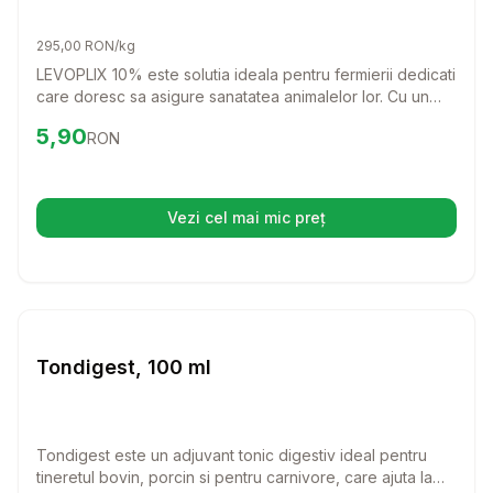
295,00 RON/kg
LEVOPLIX 10% este solutia ideala pentru fermierii dedicati
care doresc sa asigure sanatatea animalelor lor. Cu un
spectru larg de actiune impotriva nematodelor, acest
Preț:
5.90
RON
5,90
RON
produs este esential pentru bunastarea bovinelor,
caprinelor, ovinelor si pasarilor.
Vezi cel mai mic preț
(se deschide într-o filă nouă)
Setează alertă de preț pentru
Compară
To
Farmacie Bovine
Tondigest, 100 ml
Tondigest este un adjuvant tonic digestiv ideal pentru
tineretul bovin, porcin si pentru carnivore, care ajuta la