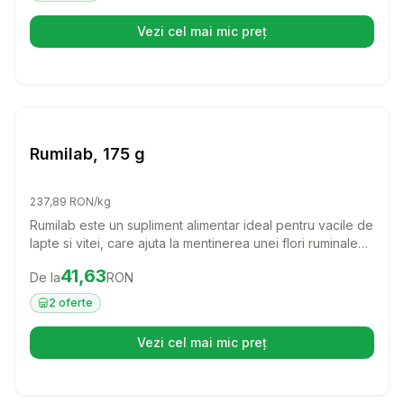
Vezi cel mai mic preț
(se deschide într-o filă nouă)
Setează alertă de preț pentru
Compară
Ru
Farmacie Bovine
Rumilab, 175 g
237,89 RON/kg
Rumilab este un supliment alimentar ideal pentru vacile de
lapte si vitei, care ajuta la mentinerea unei flori ruminale
sanatoase. Cu o formula eficienta, acest produs reduce
Preț:
41.63
RON
41,63
De la
RON
riscurile de acidoza si cetoză, asigurandu-le animalelor
tale vitalitatea si bunastarea de care au nevoie.
2
oferte
Vezi cel mai mic preț
(se deschide într-o filă nouă)