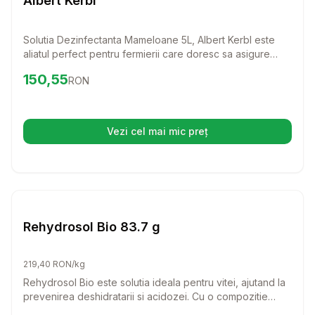
Albert Kerbl
Solutia Dezinfectanta Mameloane 5L, Albert Kerbl este
aliatul perfect pentru fermierii care doresc sa asigure
sanatatea ugerelor bovinelor. Cu o formula pe baza de
Preț:
150.55
RON
150,55
RON
acid lactic si clorhexidina, aceasta solutie protejeaza
mameloanele de bacterii si mentine igiena necesara in
fermele de produse bio.
Vezi cel mai mic preț
(se deschide într-o filă nouă)
Setează alertă de preț pentru
Compară
Re
Farmacie Bovine
Rehydrosol Bio 83.7 g
219,40 RON/kg
Rehydrosol Bio este solutia ideala pentru vitei, ajutand la
prevenirea deshidratarii si acidozei. Cu o compozitie
speciala de electroliti, acest produs este perfect pentru a