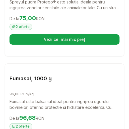
Sprayul pudra Protego® este solutia ideala pentru
ingrijirea zonelor sensibile ale animalelor tale. Cu un strat
protector eficient si proprietati analgezice, acest spray
Preț:
75.00
RON
75,00
De la
RON
ajuta la regenerarea rapida a pielii si ofera protectie
impotriva iritatiilor cauzate de insecte.
2
oferte
Vezi cel mai mic preț
(se deschide într-o filă nouă)
Setează alertă de preț pentru
Compară
Eu
Farmacie Bovine
Eumasal, 1000 g
96,68 RON/kg
Eumasal este balsamul ideal pentru ingrijirea ugerului
bovinelor, oferind protectie si hidratare excelenta. Cu
ingrediente naturale precum uleiuri de rozmarin si
Preț:
96.68
RON
96,68
De la
RON
eucalipt, acest produs asigura o piele sanatoasa si
catifelata, perfect pentru vacile in perioada lactatiei.
2
oferte