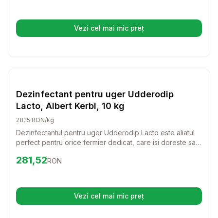
ugerului suplu si sanatos, contribuind la o productie de
lapte de calitate superioara.
Vezi cel mai mic preț
(se deschide într-o filă nouă)
Setează alertă de preț pentru
Compară
De
Farmacie Bovine
Dezinfectant pentru uger Udderodip
Lacto, Albert Kerbl, 10 kg
28,15 RON/kg
Dezinfectantul pentru uger Udderodip Lacto este aliatul
perfect pentru orice fermier dedicat, care isi doreste sa
asigure o igiena impecabila a animalelor sale. Cu o
Preț:
281.52
RON
281,52
RON
formula inovatoare pe baza de acid lactic si gluconat de
clorhexidina, acest produs ajuta la mentinerea sanatoasa
a ugerei, contribuind astfel la o productie de lapte de
calitate superioara.
Vezi cel mai mic preț
(se deschide într-o filă nouă)