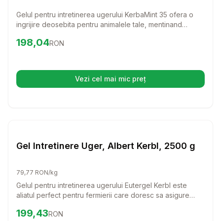
Gelul pentru intretinerea ugerului KerbaMint 35 ofera o
ingrijire deosebita pentru animalele tale, mentinand
tesutul ugerului suplu si sanatos. Cu ulei de menta in
Preț:
198.04
RON
198,04
RON
compozitie, acest gel nu doar ca racoreste, dar si sprijina
circulatia sanguina, contribuind la o calitate superioara a
laptelui.
Vezi cel mai mic preț
(se deschide într-o filă nouă)
Setează alertă de preț pentru
Compară
Ge
Farmacie Bovine
Gel Intretinere Uger, Albert Kerbl, 2500 g
79,77 RON/kg
Gelul pentru intretinerea ugerului Eutergel Kerbl este
aliatul perfect pentru fermierii care doresc sa asigure
sanatatea si confortul animalelor lor. Cu o formula nutritiva
Preț:
199.43
RON
199,43
RON
bazata pe uleiuri vegetale, acest gel mentine tesutul