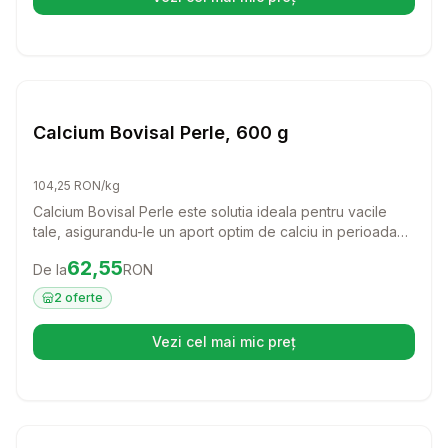
(se deschide într-o filă nouă)
Setează alertă de preț pentru
Compară
Ca
Farmacie Bovine
Calcium Bovisal Perle, 600 g
104,25 RON/kg
Calcium Bovisal Perle este solutia ideala pentru vacile
tale, asigurandu-le un aport optim de calciu in perioada
critica de lactatie. Cu perle cu eliberare treptata, acest
Preț:
62.55
RON
62,55
De la
RON
supliment ajuta la prevenirea afectiunilor post-partum si
sustine sanatatea animalului tau.
2
oferte
Vezi cel mai mic preț
(se deschide într-o filă nouă)
Setează alertă de preț pentru
Compară
Fa