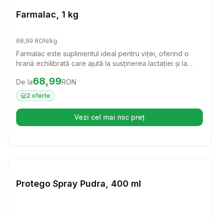
Farmacie Bovine
Farmalac, 1 kg
68,99 RON/kg
Farmalac este suplimentul ideal pentru viței, oferind o
hrană echilibrată care ajută la susținerea lactației și la
corectarea deshidratării. Cu ingrediente naturale și o
Preț:
68.99
RON
68,99
De la
RON
palatabilitate ridicată, acest produs este un aliat de
nădejde în îmbunătățirea stării de sănătate a vițeilor.
2
oferte
Vezi cel mai mic preț
(se deschide într-o filă nouă)
Setează alertă de preț pentru
Compară
Pr
Farmacie Bovine
Protego Spray Pudra, 400 ml