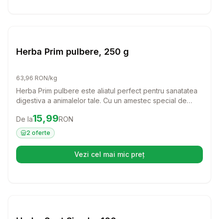
Setează alertă de preț pentru
Compară
He
Farmacie Bovine
Herba Prim pulbere, 250 g
63,96 RON/kg
Herba Prim pulbere este aliatul perfect pentru sanatatea
digestiva a animalelor tale. Cu un amestec special de
plante medicinale, aceasta pulbere ajuta la protejarea
Preț:
15.99
RON
15,99
De la
RON
mucoasei intestinale, oferind un suport esential in cazul
afectiunilor digestive.
2
oferte
Vezi cel mai mic preț
(se deschide într-o filă nouă)
Setează alertă de preț pentru
Compară
He
Farmacie Bovine