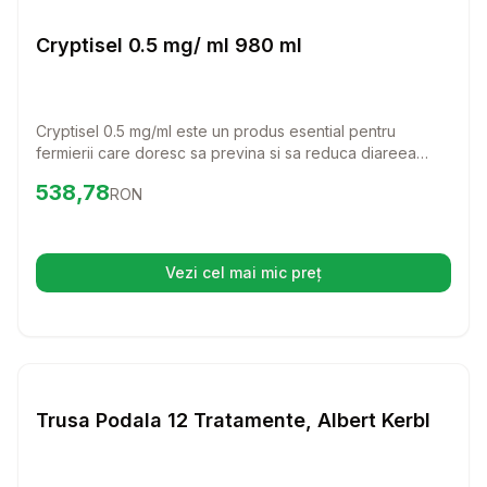
Farmacie Bovine
Cryptisel 0.5 mg/ ml 980 ml
Cryptisel 0.5 mg/ml este un produs esential pentru
fermierii care doresc sa previna si sa reduca diareea
cauzata de Cryptosporidium parvum la vitei nou-nascuti.
Preț:
538.78
RON
538,78
RON
Cu o formula eficienta, acest produs ajuta la mentinerea
sanatatii vitelusilor, asigurandu-le o start sanatos in viata.
Vezi cel mai mic preț
(se deschide într-o filă nouă)
Setează alertă de preț pentru
Compară
Tr
Farmacie Bovine
Trusa Podala 12 Tratamente, Albert Kerbl