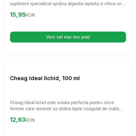
supliment specializat sprijina digestia laptelui si ofera un
complex echilibrat de electroliti si nutrienti esentiali,
Preț:
15.95
RON
15,95
RON
contribuind la sanatatea generala a vitelului tau, mai ales
in cazul episoadelor de diaree.
Vezi cel mai mic preț
(se deschide într-o filă nouă)
Setează alertă de preț pentru
Compară
Ch
Farmacie Bovine
Cheag Ideal lichid, 100 ml
Cheag Ideal lichid este solutia perfecta pentru orice
fermier care doreste sa obtina lapte coagulat de inalta
calitate. Cu o putere de coagulare de 200 IMCU/ml, acest
Preț:
12.63
RON
12,63
RON
produs va transforma procesul de inchegare a laptelui
intr-o experienta usoara si eficienta.