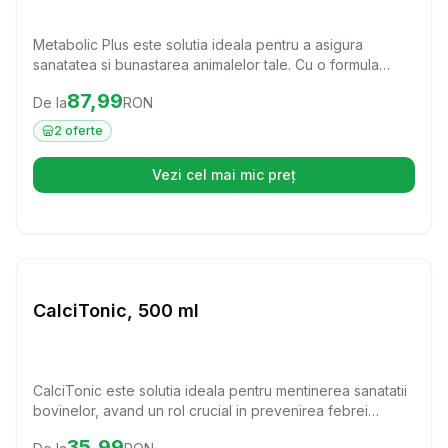
Metabolic Plus este solutia ideala pentru a asigura
sanatatea si bunastarea animalelor tale. Cu o formula
bogata in vitamine si aminoacizi, acest produs ajuta la
Preț:
87.99
RON
87,99
De la
RON
prevenirea deficientelor si sustine perioada de
convalescenta, gestatie si lactatie.
2
oferte
Vezi cel mai mic preț
(se deschide într-o filă nouă)
Setează alertă de preț pentru
Compară
Ca
Farmacie Bovine
CalciTonic, 500 ml
CalciTonic este solutia ideala pentru mentinerea sanatatii
bovinelor, avand un rol crucial in prevenirea febrei
vitulere. Cu un gust placut de cocos si vanilie, acest
Preț:
35.99
RON
35,99