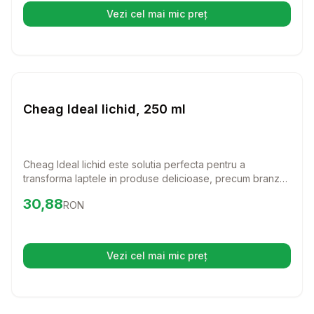
Vezi cel mai mic preț
(se deschide într-o filă nouă)
Setează alertă de preț pentru
Compară
Ch
Farmacie Bovine
Cheag Ideal lichid, 250 ml
Cheag Ideal lichid este solutia perfecta pentru a
transforma laptele in produse delicioase, precum branza.
Cu o putere de coagulare exceptionala, acest produs va
Preț:
30.88
RON
30,88
RON
ajuta sa obtineti rezultate excelente in fiecare utilizare.
Vezi cel mai mic preț
(se deschide într-o filă nouă)
Setează alertă de preț pentru
Compară
Ma