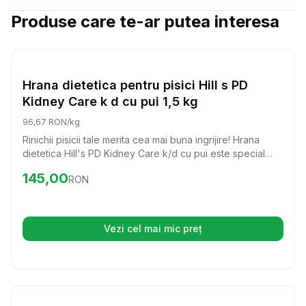
Produse care te-ar putea interesa
Setează alertă de preț pentru
Compară
Hr
Pisici
Hrana dietetica pentru pisici Hill s PD
Kidney Care k d cu pui 1,5 kg
96,67 RON/kg
Rinichii pisicii tale merita cea mai buna ingrijire! Hrana
dietetica Hill's PD Kidney Care k/d cu pui este special
creata pentru a sprijini sanatatea rinichilor si a incetini
Preț:
145.00
RON
145,00
RON
progresia afectiunilor renale. O alegere delicioasa si
nutritiva pentru pisica ta!
Vezi cel mai mic preț
(se deschide într-o filă nouă)
Setează alertă de preț pentru
Compară
DO