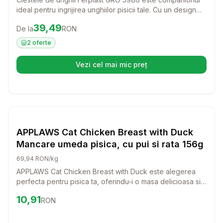
ideal pentru ingrijirea unghiilor pisicii tale. Cu un design
ergonomic si sistem de siguranta, acest instrument face
Preț:
39.49
RON
39,49
De la
RON
taierea unghiilor o activitate usoara si placuta pentru tine
si pisicuta ta.
2
oferte
Vezi cel mai mic preț
(se deschide într-o filă nouă)
Setează alertă de preț pentru
Compară
AP
Pisici
APPLAWS Cat Chicken Breast with Duck
Mancare umeda pisica, cu pui si rata 156g
69,94 RON/kg
APPLAWS Cat Chicken Breast with Duck este alegerea
perfecta pentru pisica ta, oferindu-i o masa delicioasa si
sanatoasa. Cu ingrediente de calitate superioara, aceasta
Preț:
10.91
RON
10,91
RON
hrana umeda va satisface chiar si cele mai pretentioase
gusturi ale felinei tale.