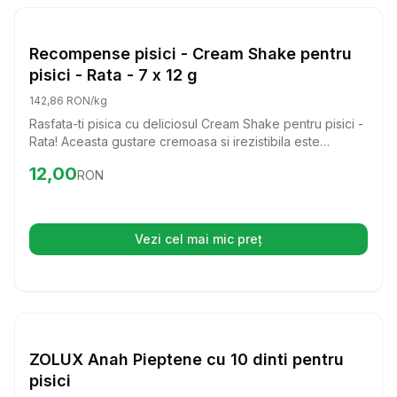
Setează alertă de preț pentru
Compară
Re
Pisici
Recompense pisici - Cream Shake pentru
pisici - Rata - 7 x 12 g
142,86 RON/kg
Rasfata-ti pisica cu deliciosul Cream Shake pentru pisici -
Rata! Aceasta gustare cremoasa si irezistibila este
perfecta pentru a aduce un zambet pe fata felinei tale si
Preț:
12.00
RON
12,00
RON
a transforma fiecare moment intr-o experienta de neuitat.
Vezi cel mai mic preț
(se deschide într-o filă nouă)
Setează alertă de preț pentru
Compară
ZO
Pisici
ZOLUX Anah Pieptene cu 10 dinti pentru
pisici