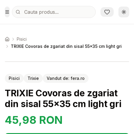
Sari la conținutul principal
Schi
Toggle Menu
Pisici
Acasa
TRIXIE Covoras de zgariat din sisal 55x35 cm light gri
Setează alertă de preț pentru
Compară
TR
Pisici
Trixie
Vandut de:
fera.ro
TRIXIE Covoras de zgariat
din sisal 55x35 cm light gri
45,98
RON