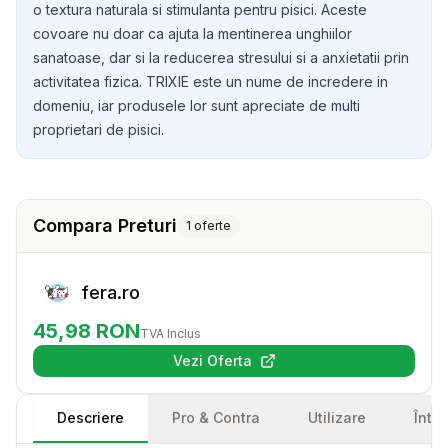
o textura naturala si stimulanta pentru pisici. Aceste
covoare nu doar ca ajuta la mentinerea unghiilor
sanatoase, dar si la reducerea stresului si a anxietatii prin
activitatea fizica. TRIXIE este un nume de incredere in
domeniu, iar produsele lor sunt apreciate de multi
proprietari de pisici.
Compara Preturi
1
oferte
fera.ro
45,98
RON
TVA Inclus
Vezi Oferta
(se deschide într-o filă nouă)
Descriere
Pro & Contra
Utilizare
Într