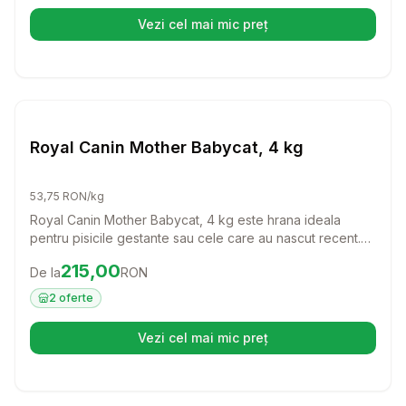
Vezi cel mai mic preț
(se deschide într-o filă nouă)
Setează alertă de preț pentru
Compară
Pisici
Royal Canin Mother Babycat, 4 kg
53,75 RON/kg
Royal Canin Mother Babycat, 4 kg este hrana ideala
pentru pisicile gestante sau cele care au nascut recent.
Cu o formulare special conceputa, aceasta hrana sustine
Preț:
215.00
RON
215,00
De la
RON
dezvoltarea puilor si intareste sistemul imunitar al mamei,
oferind tot ce are nevoie pentru a se recupera si a-si
2
oferte
hrani puii sanatos.
Vezi cel mai mic preț
(se deschide într-o filă nouă)