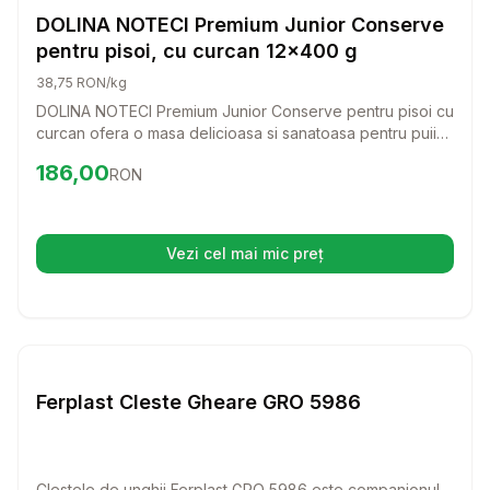
Pisici
DOLINA NOTECI Premium Junior Conserve
pentru pisoi, cu curcan 12x400 g
38,75 RON/kg
DOLINA NOTECI Premium Junior Conserve pentru pisoi cu
curcan ofera o masa delicioasa si sanatoasa pentru puii
tai de pisica. Cu ingrediente de calitate, aceasta
Preț:
186.00
RON
186,00
RON
conserva sustine dezvoltarea lor armonioasa si le ofera
energia necesara pentru joaca.
Vezi cel mai mic preț
(se deschide într-o filă nouă)
Setează alertă de preț pentru
Compară
Fe
Pisici
Ferplast Cleste Gheare GRO 5986
Clestele de unghii Ferplast GRO 5986 este companionul