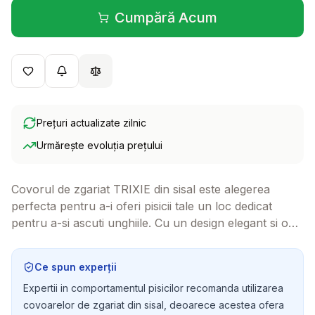
Cumpără Acum
(se deschide într-o filă 
Prețuri actualizate zilnic
Urmărește evoluția prețului
Covorul de zgariat TRIXIE din sisal este alegerea
perfecta pentru a-i oferi pisicii tale un loc dedicat
pentru a-si ascuti unghiile. Cu un design elegant si o
dimensiune de 55x35 cm, acest covor nu doar ca
protejeaza mobila, dar adauga si un strop de stil in
Ce spun experții
casa ta.
Expertii in comportamentul pisicilor recomanda utilizarea
covoarelor de zgariat din sisal, deoarece acestea ofera