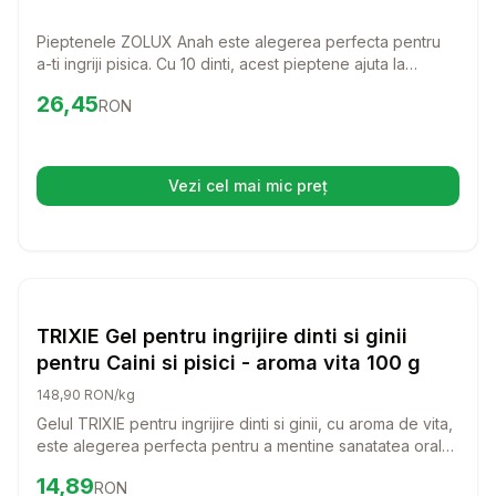
Pieptenele ZOLUX Anah este alegerea perfecta pentru
a-ti ingriji pisica. Cu 10 dinti, acest pieptene ajuta la
descurcarea blanii si la indepartarea parului mort, oferind
Preț:
26.45
RON
26,45
RON
confort si stralucire pisicii tale.
Vezi cel mai mic preț
(se deschide într-o filă nouă)
Setează alertă de preț pentru
Compară
Pisici
TRIXIE Gel pentru ingrijire dinti si ginii
pentru Caini si pisici - aroma vita 100 g
148,90 RON/kg
Gelul TRIXIE pentru ingrijire dinti si ginii, cu aroma de vita,
este alegerea perfecta pentru a mentine sanatatea orala
a cainelui sau pisicii tale. Cu o formula speciala, acest gel
Preț:
14.89
RON
14,89
RON
face ingrijirea dintilor o experienta placuta si usoara, atat