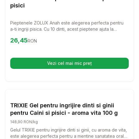
pisici
Pieptenele ZOLUX Anah este alegerea perfecta pentru
a-ti ingriji pisica. Cu 10 dinti, acest pieptene ajuta la
descurcarea blanii si la indepartarea parului mort, oferind
Preț:
26.45
RON
26,45
RON
confort si stralucire pisicii tale.
Vezi cel mai mic preț
(se deschide într-o filă nouă)
Setează alertă de preț pentru
Compară
Pisici
TRIXIE Gel pentru ingrijire dinti si ginii
pentru Caini si pisici - aroma vita 100 g
148,90 RON/kg
Gelul TRIXIE pentru ingrijire dinti si ginii, cu aroma de vita,
este alegerea perfecta pentru a mentine sanatatea orala