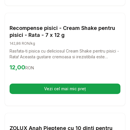
Setează alertă de preț pentru
Compară
Re
Pisici
Recompense pisici - Cream Shake pentru
pisici - Rata - 7 x 12 g
142,86 RON/kg
Rasfata-ti pisica cu deliciosul Cream Shake pentru pisici -
Rata! Aceasta gustare cremoasa si irezistibila este
perfecta pentru a aduce un zambet pe fata felinei tale si
Preț:
12.00
RON
12,00
RON
a transforma fiecare moment intr-o experienta de neuitat.
Vezi cel mai mic preț
(se deschide într-o filă nouă)
Setează alertă de preț pentru
Compară
ZO
Pisici
ZOLUX Anah Pieptene cu 10 dinti pentru