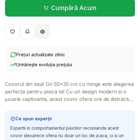
Cumpără Acum
(se deschide într-o filă 
Prețuri actualizate zilnic
Urmărește evoluția prețului
Covorul din sisal Gri 55x35 cm cu minge este alegerea
perfecta pentru pisica ta! Cu un design modern si o
jucarie captivanta, acest covor ofera ore de distractie
si confort, fiind ideal atat pentru joaca, cat si pentru
odihna.
Ce spun experții
Expertii in comportamentul pisicilor recomanda acest
covor deoarece ofera nu doar un loc de joaca, ci si un