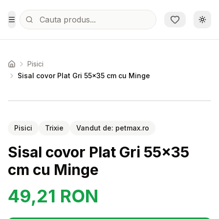
Sari la conținutul principal
Schi
Toggle Menu
Pisici
Acasa
Sisal covor Plat Gri 55x35 cm cu Minge
Setează alertă de preț pentru
Compară
Si
Pisici
Trixie
Vandut de:
petmax.ro
Sisal covor Plat Gri 55x35
cm cu Minge
49,21
RON