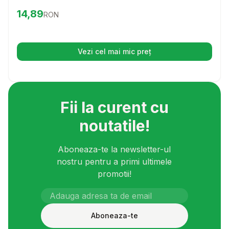
a cainelui sau pisicii tale. Cu o formula speciala, acest gel
Preț:
14.89
RON
14,89
RON
face ingrijirea dintilor o experienta placuta si usoara, atat
pentru tine, cat si pentru animalutul tau.
Vezi cel mai mic preț
(se deschide într-o filă nouă)
Fii la curent cu
noutatile!
Aboneaza-te la newsletter-ul
nostru pentru a primi ultimele
promotii!
Aboneaza-te