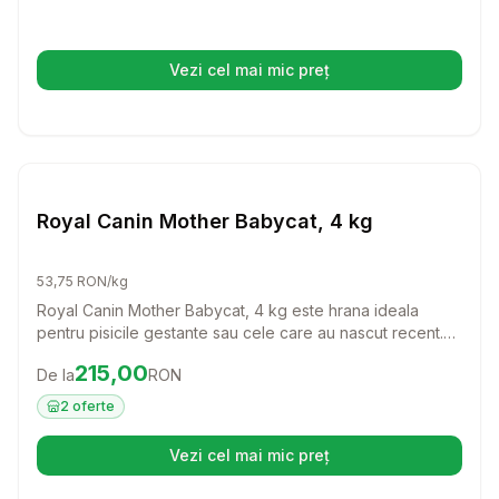
gusturi ale felinei tale.
Vezi cel mai mic preț
(se deschide într-o filă nouă)
Setează alertă de preț pentru
Compară
Pisici
Royal Canin Mother Babycat, 4 kg
53,75 RON/kg
Royal Canin Mother Babycat, 4 kg este hrana ideala
pentru pisicile gestante sau cele care au nascut recent.
Cu o formulare special conceputa, aceasta hrana sustine
Preț:
215.00
RON
215,00
De la
RON
dezvoltarea puilor si intareste sistemul imunitar al mamei,
oferind tot ce are nevoie pentru a se recupera si a-si
2
oferte
hrani puii sanatos.
Vezi cel mai mic preț
(se deschide într-o filă nouă)