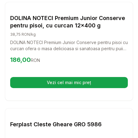
Setează alertă de preț pentru
Compară
DO
Pisici
DOLINA NOTECI Premium Junior Conserve
pentru pisoi, cu curcan 12x400 g
38,75 RON/kg
DOLINA NOTECI Premium Junior Conserve pentru pisoi cu
curcan ofera o masa delicioasa si sanatoasa pentru puii
tai de pisica. Cu ingrediente de calitate, aceasta
Preț:
186.00
RON
186,00
RON
conserva sustine dezvoltarea lor armonioasa si le ofera
energia necesara pentru joaca.
Vezi cel mai mic preț
(se deschide într-o filă nouă)
Setează alertă de preț pentru
Compară
Fe
Pisici
Ferplast Cleste Gheare GRO 5986