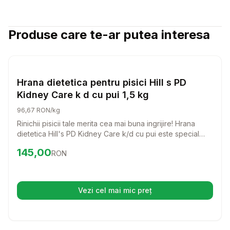
Produse care te-ar putea interesa
Setează alertă de preț pentru
Compară
Hr
Pisici
Hrana dietetica pentru pisici Hill s PD
Kidney Care k d cu pui 1,5 kg
96,67 RON/kg
Rinichii pisicii tale merita cea mai buna ingrijire! Hrana
dietetica Hill's PD Kidney Care k/d cu pui este special
creata pentru a sprijini sanatatea rinichilor si a incetini
Preț:
145.00
RON
145,00
RON
progresia afectiunilor renale. O alegere delicioasa si
nutritiva pentru pisica ta!
Vezi cel mai mic preț
(se deschide într-o filă nouă)