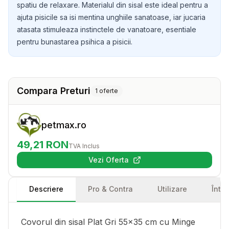
spatiu de relaxare. Materialul din sisal este ideal pentru a
ajuta pisicile sa isi mentina unghiile sanatoase, iar jucaria
atasata stimuleaza instinctele de vanatoare, esentiale
pentru bunastarea psihica a pisicii.
Compara Preturi
1
oferte
petmax.ro
49,21
RON
TVA Inclus
Vezi Oferta
(se deschide într-o filă nouă)
Descriere
Pro & Contra
Utilizare
Într
Covorul din sisal Plat Gri 55x35 cm cu Minge