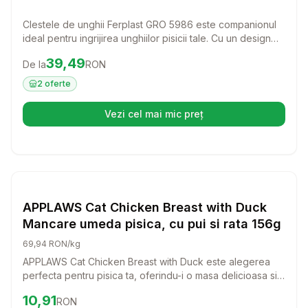
Clestele de unghii Ferplast GRO 5986 este companionul
ideal pentru ingrijirea unghiilor pisicii tale. Cu un design
ergonomic si sistem de siguranta, acest instrument face
Preț:
39.49
RON
39,49
De la
RON
taierea unghiilor o activitate usoara si placuta pentru tine
si pisicuta ta.
2
oferte
Vezi cel mai mic preț
(se deschide într-o filă nouă)
Setează alertă de preț pentru
Compară
AP
Pisici
APPLAWS Cat Chicken Breast with Duck
Mancare umeda pisica, cu pui si rata 156g
69,94 RON/kg
APPLAWS Cat Chicken Breast with Duck este alegerea
perfecta pentru pisica ta, oferindu-i o masa delicioasa si
sanatoasa. Cu ingrediente de calitate superioara, aceasta
Preț:
10.91
RON
10,91
RON
hrana umeda va satisface chiar si cele mai pretentioase