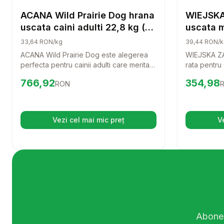
Hrana Uscata Caini
ACANA Wild Prairie Dog hrana
WIEJSKA
uscata caini adulti 22,8 kg (2
uscata m
x 11,4 kg)
Caini, c
33,64 RON/kg
39,44 RON/k
ACANA Wild Prairie Dog este alegerea
WIEJSKA ZA
perfecta pentru cainii adulti care merita o
rata pentru
hrana de calitate superioara. Cu un
pentru patr
Preț:
766.92
RON
Preț:
354.
766,92
354,98
RON
amestec delicios de ingrediente
delicios si 
naturale, aceasta hrana uscata va aduce
aceasta hra
bucurie si energie in viata companionului
sa fie o buc
tau.
Vezi cel mai mic preț
V
(se deschide într-o filă nouă)
Abonea