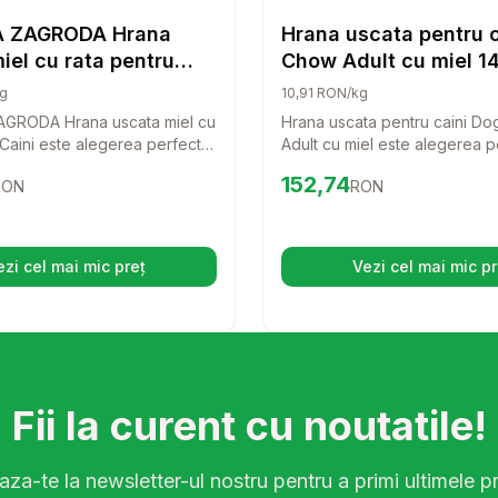
Hrana Uscata Caini
Hrana
 ZAGRODA Hrana
Hrana uscata pentru 
iel cu rata pentru
Chow Adult cu miel 1
rochete S 9 kg
g
10,91 RON/kg
GRODA Hrana uscata miel cu
Hrana uscata pentru caini D
 Caini este alegerea perfecta
Adult cu miel este alegerea p
upedul tau! Cu un gust
pentru a oferi nutritie complet
98
RON
Preț:
152.74
RON
152,74
RON
RON
ingrediente de calitate,
echilibrata cainelui tau. Cu un
na va face ca fiecare masa
delicios de miel si orez, acea
urie pentru cainele tau.
este formulata pentru a sustin
viata activ si sanatos pentru ca
ezi cel mai mic preț
Vezi cel mai mic pr
(se deschide într-o filă nouă)
(se desc
Fii la curent cu noutatile!
za-te la newsletter-ul nostru pentru a primi ultimele pr