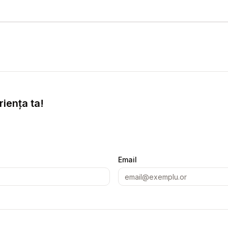
iența ta!
Email