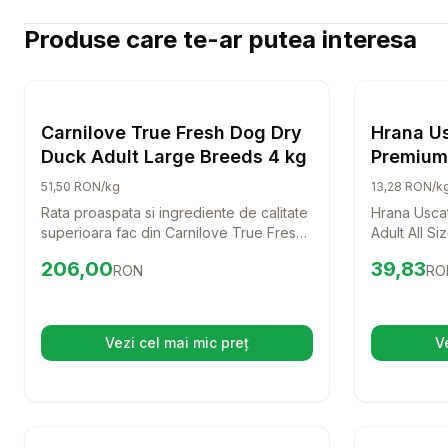
Produse care te-ar putea interesa
Setează alertă de preț pentru
Compară
Carnilov
Hrana Uscata Caini
Carnilove True Fresh Dog Dry
Hrana Us
Duck Adult Large Breeds 4 kg
Premium 
cu Pui s
51,50 RON/kg
13,28 RON/k
Rata proaspata si ingrediente de calitate
Hrana Uscat
superioara fac din Carnilove True Fresh
Adult All Si
Dog Dry Duck o alegere excelenta
solutia perf
Preț:
206.00
RON
Preț:
39.8
206,00
39,83
RON
RO
pentru cainii adulti de talie mare. Aceasta
supraponder
hrana completa nu doar ca sustine
echilibrat d
sanatatea, dar si placerea de a manca a
premium, ac
prietenului tau patruped.
cainilor tai
Vezi cel mai mic preț
V
(se deschide într-o filă nouă)
mentine sana
Setează alertă de preț pentru
Compară
ACANA Wil