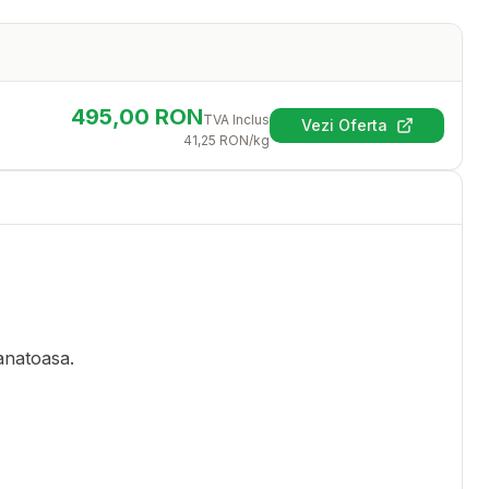
495,00
RON
TVA Inclus
Vezi Oferta
(se deschide într-
41,25
RON
/kg
sanatoasa.