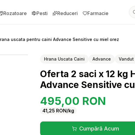
Rozatoare
Pesti
Reduceri
Farmacie
Hrana uscata pentru caini Advance Sensitive cu miel orez
pentru
Hrana Uscata Caini
Advance
Vandut
Oferta 2 saci x 12 kg
Advance Sensitive cu
495,00
RON
41,25
RON
/kg
Cumpără Acum
(se deschide înt