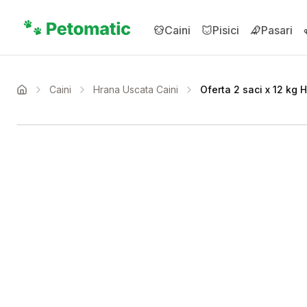
Sari la conținutul principal
Caini
Pisici
Pasari
Caini
Hrana Uscata Caini
Oferta 2 saci x 12 kg 
Acasa
Setează alertă de preț 
Compară