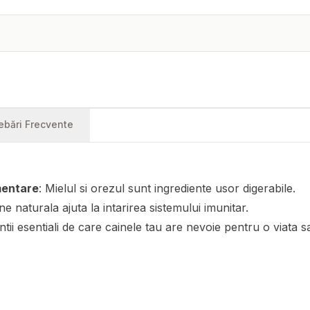
rebări Frecvente
imentare
: Mielul si orezul sunt ingrediente usor digerabile.
gine naturala ajuta la intarirea sistemului imunitar.
ntii esentiali de care cainele tau are nevoie pentru o viata 