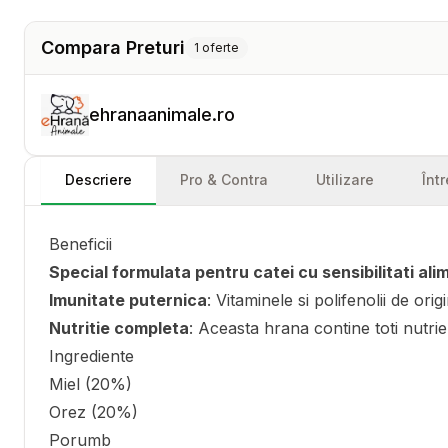
Compara Preturi
1
oferte
ehranaanimale.ro
Descriere
Pro & Contra
Utilizare
Înt
Beneficii
Special formulata pentru catei cu sensibilitati al
Imunitate puternica
: Vitaminele si polifenolii de ori
Nutritie completa
: Aceasta hrana contine toti nutrie
Ingrediente
Miel (20%)
Orez (20%)
Porumb