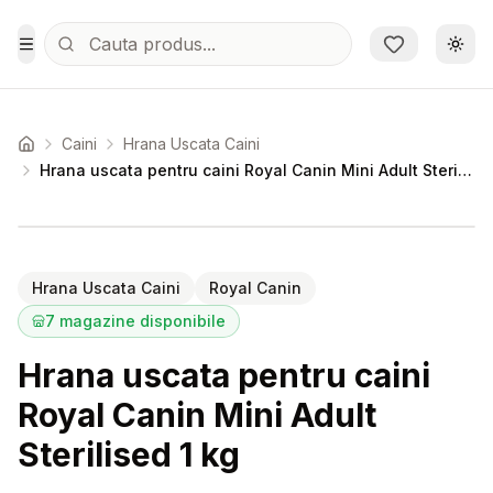
Sari la conținutul principal
Schi
Toggle Menu
Caini
Hrana Uscata Caini
Acasa
Hrana uscata pentru caini Royal Canin Mini Adult Sterilised 1 kg
Setează alertă de preț pentru
Compară
Hr
Hrana Uscata Caini
Royal Canin
7
magazine disponibile
Hrana uscata pentru caini
Royal Canin Mini Adult
Sterilised 1 kg