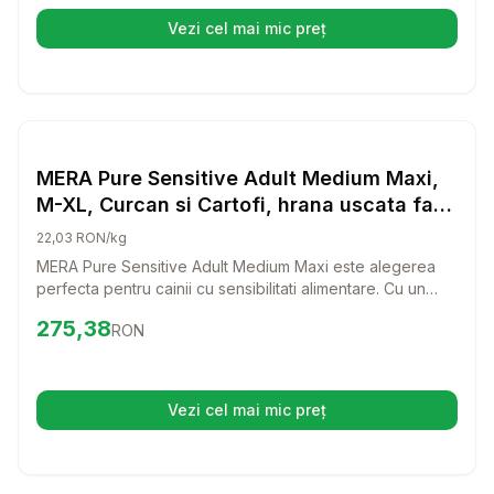
Vezi cel mai mic preț
(se deschide într-o filă nouă)
Setează alertă de preț pentru
Compară
ME
Hrana Uscata Caini
MERA Pure Sensitive Adult Medium Maxi,
M-XL, Curcan si Cartofi, hrana uscata fara
cereale caini, alergii, 12.5kg
22,03 RON/kg
MERA Pure Sensitive Adult Medium Maxi este alegerea
perfecta pentru cainii cu sensibilitati alimentare. Cu un
amestec delicios de curcan si cartofi, aceasta hrana
Preț:
275.38
RON
275,38
RON
uscata fara cereale ofera o dieta echilibrata si gustoasa
pentru cei mai pretentiosi prieteni patrupezi.
Vezi cel mai mic preț
(se deschide într-o filă nouă)