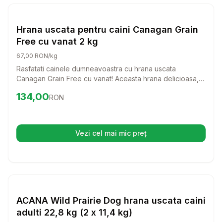
Setează alertă de preț pentru
Compară
Hr
Hrana Uscata Caini
Hrana uscata pentru caini Canagan Grain
Free cu vanat 2 kg
67,00 RON/kg
Rasfatati cainele dumneavoastra cu hrana uscata
Canagan Grain Free cu vanat! Aceasta hrana delicioasa,
bogata in proteine, este perfecta pentru cainii de talie
Preț:
134.00
RON
134,00
RON
mica, oferindu-le o alimentatie sanatoasa si echilibrata,
fara cereale.
Vezi cel mai mic preț
(se deschide într-o filă nouă)
Setează alertă de preț pentru
Compară
AC
Hrana Uscata Caini
ACANA Wild Prairie Dog hrana uscata caini
adulti 22,8 kg (2 x 11,4 kg)