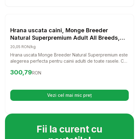
Setează alertă de preț pentru
Compară
Hr
Hrana Uscata Caini
Hrana uscata caini, Monge Breeder
Natural Superpremium Adult All Breeds,
Miel & Orez, 15 kg
20,05 RON/kg
Hrana uscata Monge Breeder Natural Superpremium este
alegerea perfecta pentru cainii adulti de toate rasele. Cu
o reteta delicioasa pe baza de miel si orez, aceasta
Preț:
300.79
RON
300,79
RON
hrana ii va oferi catelului tau nutrientii necesari pentru o
viata sanatoasa si activa.
Vezi cel mai mic preț
(se deschide într-o filă nouă)
Fii la curent cu