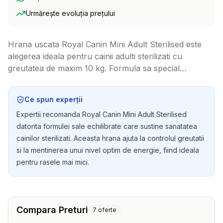
Urmărește evoluția prețului
Hrana uscata Royal Canin Mini Adult Sterilised este
alegerea ideala pentru cainii adulti sterilizati cu
greutatea de maxim 10 kg. Formula sa special
conceputa satisface apetitul prietenului
dumneavoastra patruped, oferind nutrienti de calitate
Ce spun experții
superioara pentru a-l mentine sanatos si activ.
Expertii recomanda Royal Canin Mini Adult Sterilised
datorita formulei sale echilibrate care sustine sanatatea
cainilor sterilizati. Aceasta hrana ajuta la controlul greutatii
si la mentinerea unui nivel optim de energie, fiind ideala
pentru rasele mai mici.
Compara Preturi
7
oferte