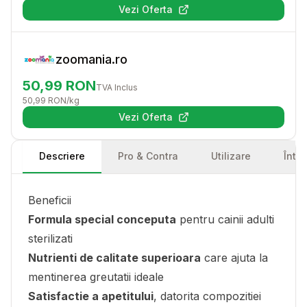
Vezi Oferta
(se deschide într-o filă nouă)
zoomania.ro
50,99
RON
TVA Inclus
50,99
RON
/kg
Vezi Oferta
(se deschide într-o filă nouă)
Descriere
Pro & Contra
Utilizare
Într
Beneficii
Formula special conceputa
pentru cainii adulti
sterilizati
Nutrienti de calitate superioara
care ajuta la
mentinerea greutatii ideale
Satisfactie a apetitului
, datorita compozitiei