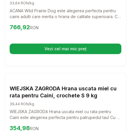
33,64 RON/kg
ACANA Wild Prairie Dog este alegerea perfecta pentru
cainii adulti care merita o hrana de calitate superioara. Cu
un amestec delicios de ingrediente naturale, aceasta
Preț:
766.92
RON
766,92
RON
hrana uscata va aduce bucurie si energie in viata
companionului tau.
Vezi cel mai mic preț
(se deschide într-o filă nouă)
Setează alertă de preț pentru
Compară
WI
Hrana Uscata Caini
WIEJSKA ZAGRODA Hrana uscata miel cu
rata pentru Caini, crochete S 9 kg
39,44 RON/kg
WIEJSKA ZAGRODA Hrana uscata miel cu rata pentru
Caini este alegerea perfecta pentru patrupedul tau! Cu un
gust delicios si ingrediente de calitate, aceasta hrana va
Preț:
354.98
RON
354,98
RON
face ca fiecare masa sa fie o bucurie pentru cainele tau.