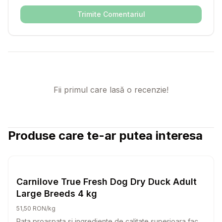
Trimite Comentariul
Fii primul care lasă o recenzie!
Produse care te-ar putea interesa
Setează alertă de preț pentru
Compară
Ca
Hrana Uscata Caini
Carnilove True Fresh Dog Dry Duck Adult
Large Breeds 4 kg
51,50 RON/kg
Rata proaspata si ingrediente de calitate superioara fac