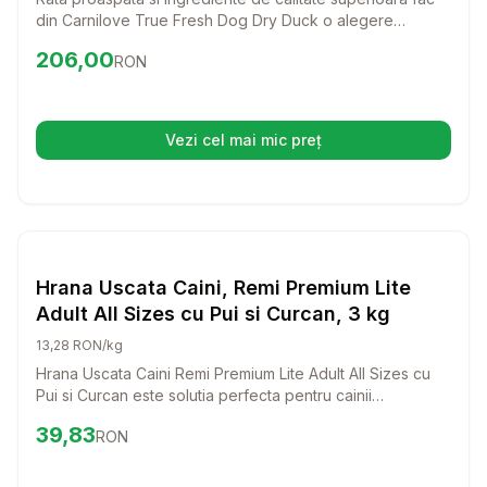
din Carnilove True Fresh Dog Dry Duck o alegere
excelenta pentru cainii adulti de talie mare. Aceasta hrana
Preț:
206.00
RON
206,00
RON
completa nu doar ca sustine sanatatea, dar si placerea
de a manca a prietenului tau patruped.
Vezi cel mai mic preț
(se deschide într-o filă nouă)
Setează alertă de preț pentru
Compară
Hr
Hrana Uscata Caini
Hrana Uscata Caini, Remi Premium Lite
Adult All Sizes cu Pui si Curcan, 3 kg
13,28 RON/kg
Hrana Uscata Caini Remi Premium Lite Adult All Sizes cu
Pui si Curcan este solutia perfecta pentru cainii
supraponderali si seniori. Cu un amestec echilibrat de
Preț:
39.83
RON
39,83
RON
nutrienti si proteine premium, aceasta hrana le va oferi
cainilor tai tot ce au nevoie pentru a se mentine sanatosi
si plini de energie.