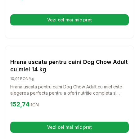
Vezi cel mai mic preț
(se deschide într-o filă nouă)
Setează alertă de preț pentru
Compară
Hr
Hrana Uscata Caini
Hrana uscata pentru caini Dog Chow Adult
cu miel 14 kg
10,91 RON/kg
Hrana uscata pentru caini Dog Chow Adult cu miel este
alegerea perfecta pentru a oferi nutritie completa si
echilibrata cainelui tau. Cu un gust delicios de miel si
Preț:
152.74
RON
152,74
RON
orez, aceasta hrana este formulata pentru a sustine un stil
de viata activ si sanatos pentru cainii adulti.
Vezi cel mai mic preț
(se deschide într-o filă nouă)