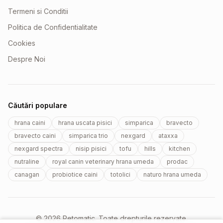
Termeni si Conditii
Politica de Confidentialitate
Cookies
Despre Noi
Căutări populare
hrana caini
hrana uscata pisici
simparica
bravecto
bravecto caini
simparica trio
nexgard
ataxxa
nexgard spectra
nisip pisici
tofu
hills
kitchen
nutraline
royal canin veterinary hrana umeda
prodac
canagan
probiotice caini
totolici
naturo hrana umeda
© 2026 Petomatic. Toate drepturile rezervate.