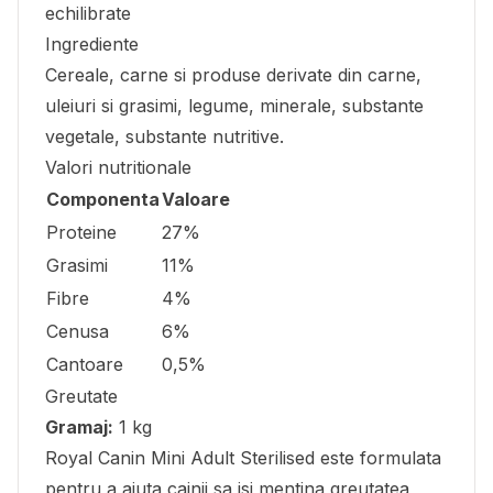
echilibrate
Ingrediente
Cereale, carne si produse derivate din carne,
uleiuri si grasimi, legume, minerale, substante
vegetale, substante nutritive.
Valori nutritionale
Componenta
Valoare
Proteine
27%
Grasimi
11%
Fibre
4%
Cenusa
6%
Cantoare
0,5%
Greutate
Gramaj:
1 kg
Royal Canin Mini Adult Sterilised este formulata
pentru a ajuta cainii sa isi mentina greutatea