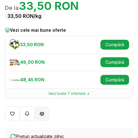
33,50
RON
De la
33,50
RON
/kg
Vezi cele mai bune oferte
33,50
RON
Cumpără
(se deschid
46,00
RON
Cumpără
(se deschid
48,45
RON
Cumpără
(se deschid
Vezi toate
7
ofertele ↓
Prețuri actualizate zilnic