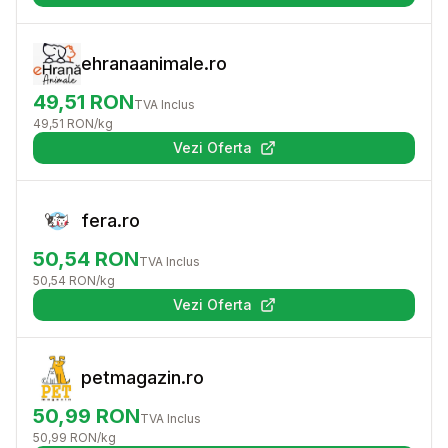
ehranaanimale.ro
49,51
RON
TVA Inclus
49,51
RON
/kg
Vezi Oferta
(se deschide într-o filă nouă)
fera.ro
50,54
RON
TVA Inclus
50,54
RON
/kg
Vezi Oferta
(se deschide într-o filă nouă)
petmagazin.ro
50,99
RON
TVA Inclus
50,99
RON
/kg