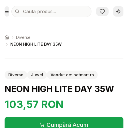
Sari la conținutul principal
Schi
Toggle Menu
Diverse
Acasa
NEON HIGH LITE DAY 35W
Setează alertă de preț pentru
Compară
NE
Diverse
Juwel
Vandut de:
petmart.ro
NEON HIGH LITE DAY 35W
103,57
RON
Cumpără Acum