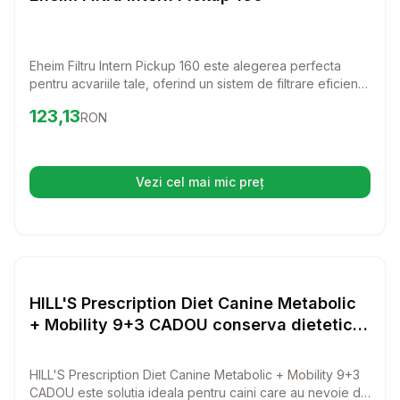
Eheim Filtru Intern Pickup 160 este alegerea perfecta
pentru acvariile tale, oferind un sistem de filtrare eficient
si usor de intretinut. Cu un design compact si functional,
Preț:
123.13
RON
123,13
RON
acest filtru asigura o apa curata si sanatoasa pentru pestii
si plantele tale preferate.
Vezi cel mai mic preț
(se deschide într-o filă nouă)
Setează alertă de preț pentru
Compară
HI
Diverse
HILL'S Prescription Diet Canine Metabolic
+ Mobility 9+3 CADOU conserva dietetica
caini, pentru controlul greutatii si
mobilitate
HILL'S Prescription Diet Canine Metabolic + Mobility 9+3
CADOU este solutia ideala pentru caini care au nevoie de