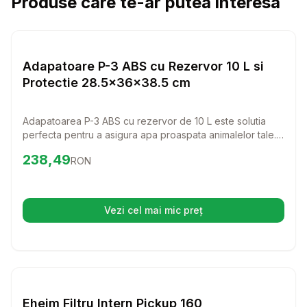
Produse care te-ar putea interesa
Setează alertă de preț pentru
Compară
Ad
Diverse
Adapatoare P-3 ABS cu Rezervor 10 L si
Protectie 28.5x36x38.5 cm
Adapatoarea P-3 ABS cu rezervor de 10 L este solutia
perfecta pentru a asigura apa proaspata animalelor tale.
Cu un design practic si un grilaj de protectie, aceasta
Preț:
238.49
RON
238,49
RON
adapatoare permite accesul usor si constant la apa
pentru gaini si animale mici, oferindu-le confortul de care
au nevoie.
Vezi cel mai mic preț
(se deschide într-o filă nouă)
Setează alertă de preț pentru
Compară
Eh
Diverse
Eheim Filtru Intern Pickup 160