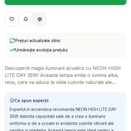
(se deschide într-o filă 
Prețuri actualizate zilnic
Urmărește evoluția prețului
Descoperiti magia iluminarii acvatice cu NEON HIGH
LITE DAY 35W! Aceasta lampa emite o lumina alba,
rece, care va aduce la viata culorile naturale ale
pestilor si plantelor din acvariul dumneavoastra,
transformandu-l intr-un spectacol de culori vibrante.
Ce spun experții
Expertul in acvaristica recomanda NEON HIGH LITE DAY
35W datorita capacitatii sale de a crea o iluminare
uniforma si de a scoate in evidenta culorile vibrant ale
pestilor si plantelor. Aceasta lampa este ideal pentru a