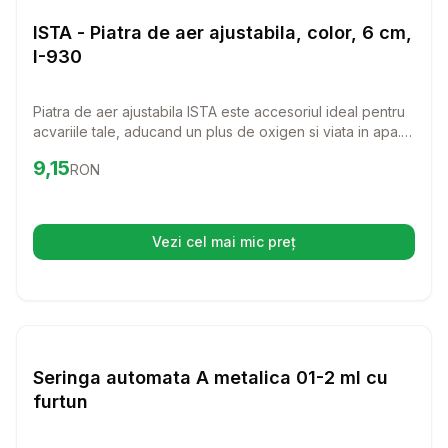
Diverse
ISTA - Piatra de aer ajustabila, color, 6 cm,
I-930
Piatra de aer ajustabila ISTA este accesoriul ideal pentru
acvariile tale, aducand un plus de oxigen si viata in apa.
Cu un design colorat si o lungime de 6 cm, aceasta piatra
Preț:
9.15
RON
9,15
RON
nu doar ca functioneaza eficient, dar si completeaza
frumos aspectul acvariului tau.
Vezi cel mai mic preț
(se deschide într-o filă nouă)
Setează alertă de preț pentru
Compară
Se
Diverse
Seringa automata A metalica 01-2 ml cu
furtun