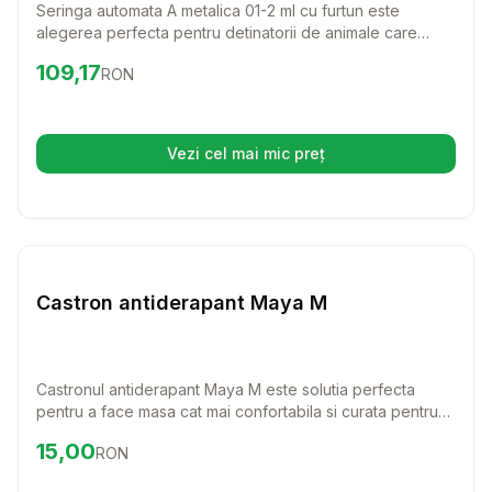
Seringa automata A metalica 01-2 ml cu furtun este
alegerea perfecta pentru detinatorii de animale care
doresc sa administreze cu usurinta solutii
Preț:
109.17
RON
109,17
RON
medicamentoase. Usor de utilizat si de curatat, acest
instrument va face procesul de ingrijire al animalului
dumneavoastra mult mai simplu si eficient.
Vezi cel mai mic preț
(se deschide într-o filă nouă)
Setează alertă de preț pentru
Compară
Ca
Diverse
Castron antiderapant Maya M
Castronul antiderapant Maya M este solutia perfecta
pentru a face masa cat mai confortabila si curata pentru
patrupedul tau. Cu un design modern si functionalitate
Preț:
15.00
RON
15,00
RON
excelenta, acest castron va aduce un plus de confort si
stabilitate in timpul meselor.