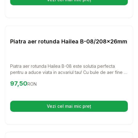
(se deschide într-o filă nouă)
Setează alertă de preț pentru
Compară
Pi
Diverse
Piatra aer rotunda Hailea B-08/208x26mm
Piatra aer rotunda Hailea B-08 este solutia perfecta
pentru a aduce viata in acvariul tau! Cu bule de aer fine si
uniforme, aceasta piatra va imbunatati calitatea apei si va
Preț:
97.50
RON
97,50
RON
crea un mediu sanatos pentru pestii tai.
Vezi cel mai mic preț
(se deschide într-o filă nouă)
Setează alertă de preț pentru
Compară
IS