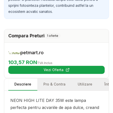
sprijini fotosinteza plantelor, contribuind astfel la un
ecosistem acvatic sanatos.
Compara Preturi
1
oferte
petmart.ro
103,57
RON
TVA Inclus
Vezi Oferta
(se deschide într-o filă nouă)
Descriere
Pro & Contra
Utilizare
Într
NEON HIGH LITE DAY 35W este lampa
perfecta pentru acvariile de apa dulce, creand