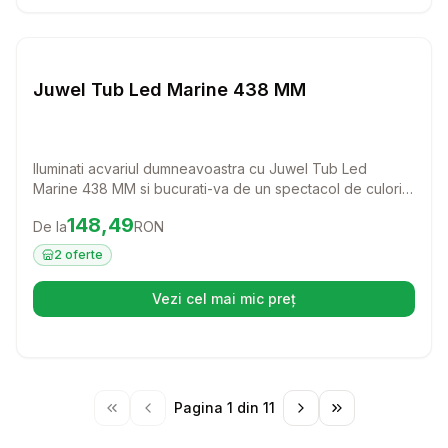
Setează alertă de preț pentru
Compară
Ju
Juwel Tub Led Marine 438 MM
Iluminati acvariul dumneavoastra cu Juwel Tub Led
Marine 438 MM si bucurati-va de un spectacol de culori
vibrante! Aceasta sursa de iluminare nu doar ca
Preț:
148.49
RON
148,49
De la
RON
imbunatateste aspectul estetic al apei sarate, dar si
sustine sanatatea coralilor, creand un mediu ideal pentru
2
oferte
viata marina.
Vezi cel mai mic preț
(se deschide într-o filă nouă)
Pagina
1
din
11