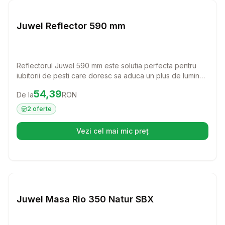
Juwel Reflector 590 mm
Reflectorul Juwel 590 mm este solutia perfecta pentru
iubitorii de pesti care doresc sa aduca un plus de lumina
in acvariul lor. Cu un design eficient, acest reflector ajuta
Preț:
54.39
RON
54,39
De la
RON
la maximizarea iluminarii, oferind un mediu optim pentru
pestii si plantele tale.
2
oferte
Vezi cel mai mic preț
(se deschide într-o filă nouă)
Setează alertă de preț pentru
Compară
Ju
Juwel Masa Rio 350 Natur SBX