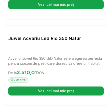
Vezi cel mai mic preț
(se deschide într-o filă nouă)
Setează alertă de preț pentru
Compară
Ju
Juwel Acvariu Led Rio 350 Natur
Acvariul Juwel Rio 350 LED Natur este alegerea perfecta
pentru iubitorii de pesti care doresc sa ofere un habitat
generos si sanatos. Cu un design elegant si tehnologie
Preț:
3510.01
RON
3.510,01
De la
RON
avansata, acest acvariu va transforma orice spatiu intr-un
colt de natura plin de viata.
2
oferte
Vezi cel mai mic preț
(se deschide într-o filă nouă)
Setează alertă de preț pentru
Compară
Ju