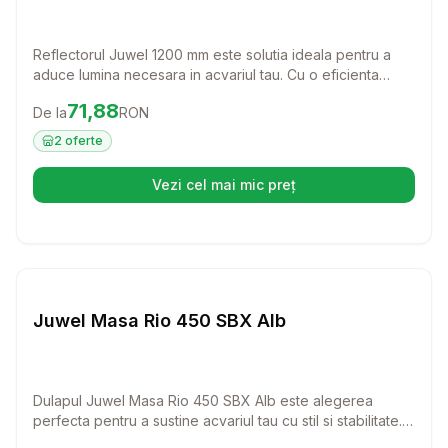
Reflectorul Juwel 1200 mm este solutia ideala pentru a
aduce lumina necesara in acvariul tau. Cu o eficienta
sporita, acest reflector transforma experienta de
Preț:
71.88
RON
71,88
De la
RON
iluminare, ajutand atat pestii, cat si plantele sa prospere.
2
oferte
Vezi cel mai mic preț
(se deschide într-o filă nouă)
Setează alertă de preț pentru
Compară
Ju
Juwel Masa Rio 450 SBX Alb
Dulapul Juwel Masa Rio 450 SBX Alb este alegerea
perfecta pentru a sustine acvariul tau cu stil si stabilitate.
Cu un design elegant si functionalitate practica, acest