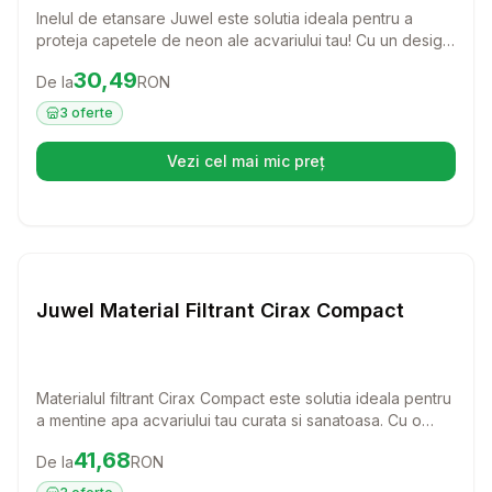
Inelul de etansare Juwel este solutia ideala pentru a
proteja capetele de neon ale acvariului tau! Cu un design
inteligent si usor de utilizat, acest accesoriu asigura o
Preț:
30.49
RON
30,49
De la
RON
etansare perfecta, prevenind scurgerile si mentinand apa
curata si sanatoasa pentru pestii tai.
3
oferte
Vezi cel mai mic preț
(se deschide într-o filă nouă)
Setează alertă de preț pentru
Compară
Ju
Juwel Material Filtrant Cirax Compact
Materialul filtrant Cirax Compact este solutia ideala pentru
a mentine apa acvariului tau curata si sanatoasa. Cu o
porozitate mare, acest material permite dezvoltarea
Preț:
41.68
RON
41,68
De la
RON
bacteriilor benefice, asigurandu-ti un mediu optim pentru
pestii tai. Inlocuieste-l o data la 9-12 luni si bucura-te de