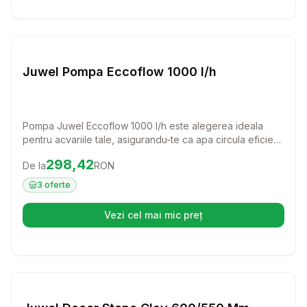
Setează alertă de preț pentru
Compară
Ju
Juwel Pompa Eccoflow 1000 l/h
Pompa Juwel Eccoflow 1000 l/h este alegerea ideala
pentru acvariile tale, asigurandu-te ca apa circula eficient
si curat. Cu un flux constant si lent, aceasta pompa
Preț:
298.42
RON
298,42
De la
RON
contribuie la un mediu sanatos pentru pestii tai, oferindu-
le un spatiu de viata optim.
3
oferte
Vezi cel mai mic preț
(se deschide într-o filă nouă)
Setează alertă de preț pentru
Compară
Ju