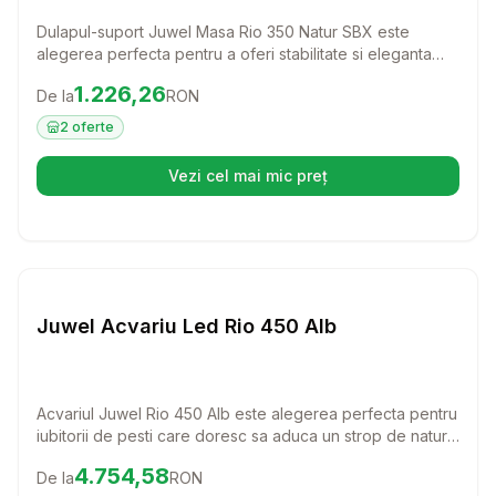
Dulapul-suport Juwel Masa Rio 350 Natur SBX este
alegerea perfecta pentru a oferi stabilitate si eleganta
acvariului tau. Cu un design modern si functionalitate
Preț:
1226.26
RON
1.226,26
De la
RON
exceptionala, acest dulap nu doar completeaza decorul,
ci si ofera un spatiu generos de depozitare pentru toate
2
oferte
accesoriile tale de acvariu.
Vezi cel mai mic preț
(se deschide într-o filă nouă)
Setează alertă de preț pentru
Compară
Ju
Juwel Acvariu Led Rio 450 Alb
Acvariul Juwel Rio 450 Alb este alegerea perfecta pentru
iubitorii de pesti care doresc sa aduca un strop de natura
in casa lor. Cu o capacitate impresionanta si un design
Preț:
4754.58
RON
4.754,58
De la
RON
elegant, acest acvariu ofera un mediu ideal pentru pesti