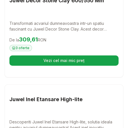
Juwel Decor Stone Clay 600/550 Mm
Transformati acvariul dumneavoastra intr-un spatiu
fascinant cu Juwel Decor Stone Clay. Acest decor
tridimensional ofera o iluzie superba de adancime,
Preț:
309.61
RON
309,61
De la
RON
aducand un plus de frumusete si naturalete in habitatul
pestilor dumneavoastra.
3
oferte
Vezi cel mai mic preț
(se deschide într-o filă nouă)
Setează alertă de preț pentru
Compară
Ju
Juwel Inel Etansare High-lite
Descoperiti Juwel Inel Etansare High-lite, solutia ideala
pentru acvariul dumneavoastra! Acest inel inovativ