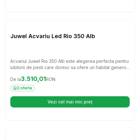
Setează alertă de preț pentru
Compară
Ju
Juwel Acvariu Led Rio 350 Alb
Acvariul Juwel Rio 350 Alb este alegerea perfecta pentru
iubitorii de pesti care doresc sa ofere un habitat generos
si sigur pentru vietuitoarele lor. Cu un design elegant si
Preț:
3510.01
RON
3.510,01
De la
RON
tehnologie avansata, acest acvariu va transforma orice
spatiu intr-un colt de natura vibranta.
2
oferte
Vezi cel mai mic preț
(se deschide într-o filă nouă)
Setează alertă de preț pentru
Compară
Ju