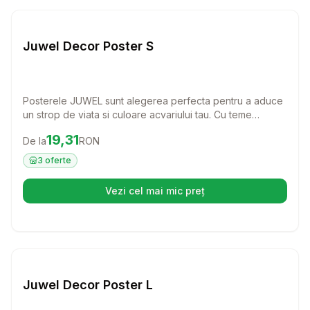
Setează alertă de preț pentru
Compară
Ju
Juwel Decor Poster S
Posterele JUWEL sunt alegerea perfecta pentru a aduce
un strop de viata si culoare acvariului tau. Cu teme
atractive si design dublu, aceste postere sunt nu doar
Preț:
19.31
RON
19,31
De la
RON
economice, ci si usor de instalat, oferindu-ti un decor
deosebit in cateva minute.
3
oferte
Vezi cel mai mic preț
(se deschide într-o filă nouă)
Setează alertă de preț pentru
Compară
Ju
Juwel Decor Poster L