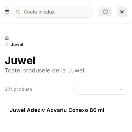
Sari la conținutul principal
Schi
Toggle Menu
Acasa
Juwel
Juwel
Toate produsele de la
Juwel
321
produse
Setează alertă de preț pentru
Compară
Ju
Juwel Adeziv Acvariu Conexo 80 ml