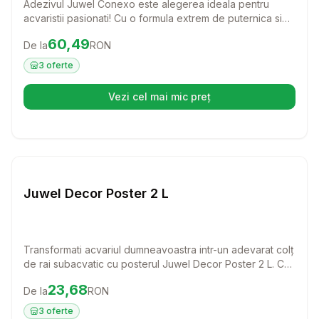
Adezivul Juwel Conexo este alegerea ideala pentru
acvaristii pasionati! Cu o formula extrem de puternica si
sigura pentru pestii si plantele tale, acest adeziv te ajuta
Preț:
60.49
RON
60,49
De la
RON
sa creezi un mediu acvatic perfect, fara griji.
3
oferte
Vezi cel mai mic preț
(se deschide într-o filă nouă)
Setează alertă de preț pentru
Compară
Ju
Juwel Decor Poster 2 L
Transformati acvariul dumneavoastra intr-un adevarat colț
de rai subacvatic cu posterul Juwel Decor Poster 2 L. Cu
teme atractive si culori vibrante, acest poster ofera un
Preț:
23.68
RON
23,68
De la
RON
decor economic si usor de aplicat, perfect pentru orice
iubitor de pesti.
3
oferte