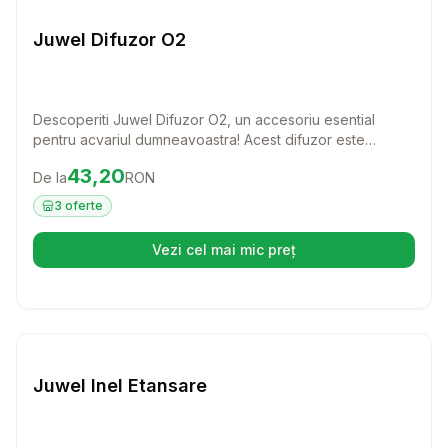
Juwel Difuzor O2
Descoperiti Juwel Difuzor O2, un accesoriu esential
pentru acvariul dumneavoastra! Acest difuzor este
special conceput pentru a se atasa sistemelor de filtrare
Preț:
43.20
RON
43,20
De la
RON
Juwel Bioflow, asigurand un nivel optim de oxigen pentru
pestii si plantele dumneavoastra.
3
oferte
Vezi cel mai mic preț
(se deschide într-o filă nouă)
Setează alertă de preț pentru
Compară
Ju
Juwel Inel Etansare