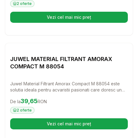
de mari dimensiuni si plante acvatice frumoase.
2
oferte
Vezi cel mai mic preț
(se deschide într-o filă nouă)
Setează alertă de preț pentru
Compară
J
JUWEL MATERIAL FILTRANT AMORAX
COMPACT M 88054
Juwel Material Filtrant Amorax Compact M 88054 este
solutia ideala pentru acvaristii pasionati care doresc un
mediu sanatos pentru pestii si plantele lor. Acest material
Preț:
39.65
RON
39,65
De la
RON
filtrant eficient elimina amoniul, contribuind la cresterea
plantelor fara alge, astfel incat acvariul tau va straluci de
2
oferte
viata si culoare!
Vezi cel mai mic preț
(se deschide într-o filă nouă)