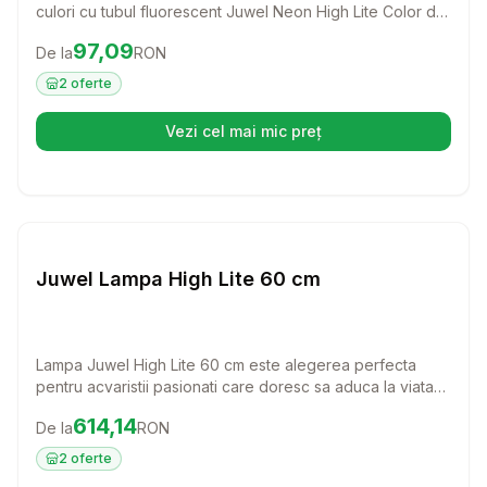
culori cu tubul fluorescent Juwel Neon High Lite Color de
35W! Acest tub este special conceput pentru a evidentia
Preț:
97.09
RON
97,09
De la
RON
nuantele vibrante ale pestilor si plantelor acvatice,
oferind o atmosfera vizuala deosebita in orice acvariu.
2
oferte
Vezi cel mai mic preț
(se deschide într-o filă nouă)
Setează alertă de preț pentru
Compară
Ju
Juwel Lampa High Lite 60 cm
Lampa Juwel High Lite 60 cm este alegerea perfecta
pentru acvaristii pasionati care doresc sa aduca la viata
culorile pestilor si sa sprijine sanatatea plantelor din
Preț:
614.14
RON
614,14
De la
RON
acvariu. Cu un design elegant si o iluminare eficienta,
aceasta lampa transforma orice acvariu intr-un spectacol
2
oferte
de lumina si culoare.