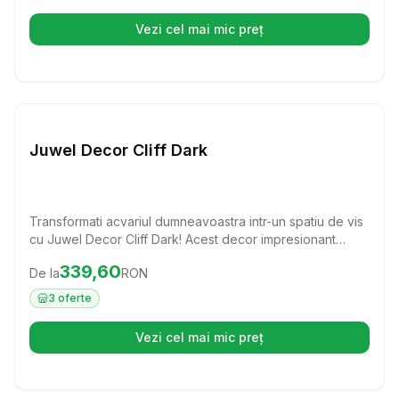
Vezi cel mai mic preț
(se deschide într-o filă nouă)
Setează alertă de preț pentru
Compară
Ju
Juwel Decor Cliff Dark
Transformati acvariul dumneavoastra intr-un spatiu de vis
cu Juwel Decor Cliff Dark! Acest decor impresionant
adauga o nota de naturalete si profunzime, oferind
Preț:
339.60
RON
339,60
De la
RON
pestilor si altor locuitori ai apei un mediu stimulativ si
atragator.
3
oferte
Vezi cel mai mic preț
(se deschide într-o filă nouă)