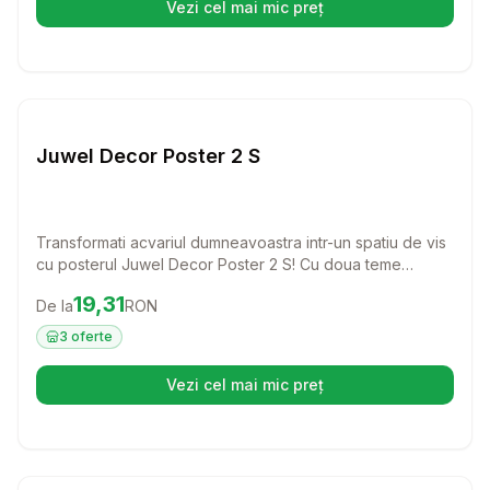
Vezi cel mai mic preț
(se deschide într-o filă nouă)
Setează alertă de preț pentru
Compară
Ju
Juwel Decor Poster 2 S
Transformati acvariul dumneavoastra intr-un spatiu de vis
cu posterul Juwel Decor Poster 2 S! Cu doua teme
subacvatice atractive, acest poster este o solutie
Preț:
19.31
RON
19,31
De la
RON
economica si eleganta pentru a adauga un plus de
frumusete mediului acvatic.
3
oferte
Vezi cel mai mic preț
(se deschide într-o filă nouă)
Setează alertă de preț pentru
Compară
Ju