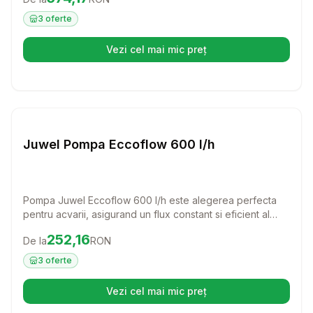
interna optimizeaza filtrarea apei, mentinand un mediu
sanatos pentru pestii tai.
3
oferte
Vezi cel mai mic preț
(se deschide într-o filă nouă)
Setează alertă de preț pentru
Compară
Ju
Juwel Pompa Eccoflow 600 l/h
Pompa Juwel Eccoflow 600 l/h este alegerea perfecta
pentru acvarii, asigurand un flux constant si eficient al
apei. Cu o capacitate de 600 l/h, aceasta pompa interna
Preț:
252.16
RON
252,16
De la
RON
este special conceputa pentru a se integra perfect in
acvariile Juwel, oferind un mediu sanatos pentru pestii tai.
3
oferte
Vezi cel mai mic preț
(se deschide într-o filă nouă)