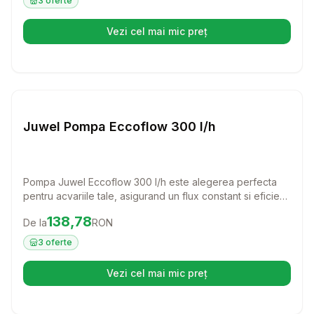
3
oferte
un acvariu stralucitor!
Vezi cel mai mic preț
(se deschide într-o filă nouă)
Setează alertă de preț pentru
Compară
Ju
Juwel Pompa Eccoflow 300 l/h
Pompa Juwel Eccoflow 300 l/h este alegerea perfecta
pentru acvariile tale, asigurand un flux constant si eficient
al apei. Cu o capacitate de 600 l/h, aceasta pompa
Preț:
138.78
RON
138,78
De la
RON
interna garanteaza un sistem de filtrare optim, ajutandu-ti
pestii sa se bucure de un mediu curat si sanatos.
3
oferte
Vezi cel mai mic preț
(se deschide într-o filă nouă)