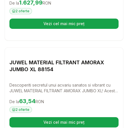
Preț:
1627.99
RON
1.627,99
De la
RON
dulap va adauga o nota moderna oricarui spatiu din casa
ta, in timp ce ofera un loc sigur pentru toate accesoriile
2
oferte
necesare intretinerii acvariului.
Vezi cel mai mic preț
(se deschide într-o filă nouă)
Setează alertă de preț pentru
Compară
J
JUWEL MATERIAL FILTRANT AMORAX
JUMBO XL 88154
Descoperiti secretul unui acvariu sanatos si vibrant cu
JUWEL MATERIAL FILTRANT AMORAX JUMBO XL! Acest
material filtrant de inalta calitate elimina eficient amoniul,
Preț:
63.54
RON
63,54
De la
RON
ajutand la crearea unui mediu ideal pentru pestii si
plantele dumneavoastra preferate.
2
oferte
Vezi cel mai mic preț
(se deschide într-o filă nouă)