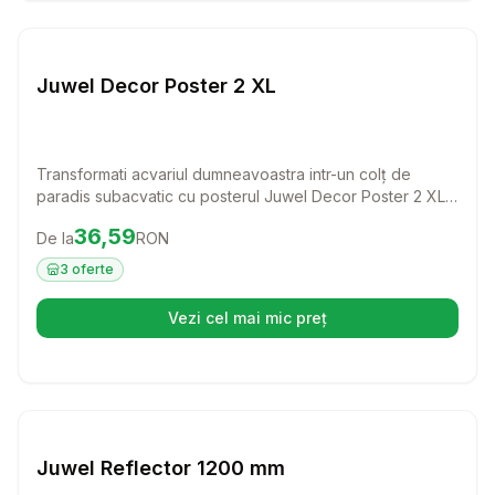
Setează alertă de preț pentru
Compară
Ju
Juwel Decor Poster 2 XL
Transformati acvariul dumneavoastra intr-un colț de
paradis subacvatic cu posterul Juwel Decor Poster 2 XL.
Cu teme atractive imprimate pe ambele parti, acest decor
Preț:
36.59
RON
36,59
De la
RON
economic va ofera posibilitatea de a schimba atmosfera
acvariului dupa bunul plac.
3
oferte
Vezi cel mai mic preț
(se deschide într-o filă nouă)
Setează alertă de preț pentru
Compară
Ju
Juwel Reflector 1200 mm