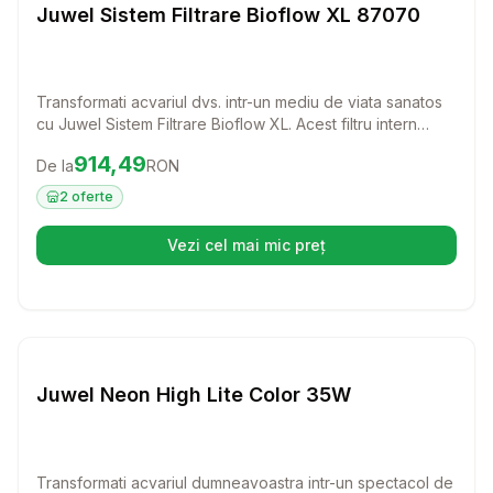
Juwel Sistem Filtrare Bioflow XL 87070
Transformati acvariul dvs. intr-un mediu de viata sanatos
cu Juwel Sistem Filtrare Bioflow XL. Acest filtru intern
profesional ofera o filtrare completa, asigurand apa
Preț:
914.49
RON
914,49
De la
RON
limpede si curata pentru pestii dvs. preferati.
2
oferte
Vezi cel mai mic preț
(se deschide într-o filă nouă)
Setează alertă de preț pentru
Compară
Ju
Juwel Neon High Lite Color 35W
Transformati acvariul dumneavoastra intr-un spectacol de