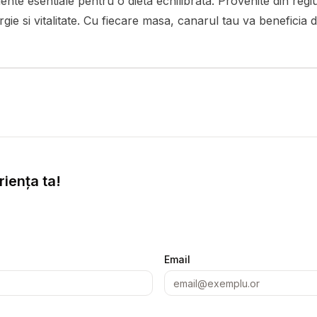
iente esentiale pentru o dieta echilibrata. Provenite din reg
ergie si vitalitate. Cu fiecare masa, canarul tau va beneficia
iența ta!
Email