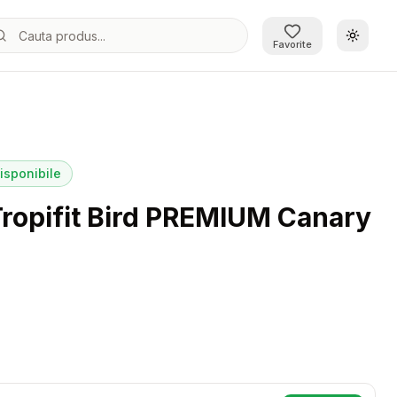
Schimb
Favorite
250g
sponibile
Tropifit Bird PREMIUM Canary