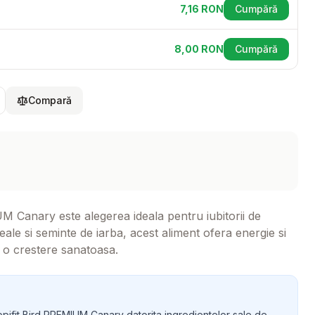
7,16
RON
Cumpără
(se deschide
8,00
RON
Cumpără
(se deschide
Compară
M Canary este alegerea ideala pentru iubitorii de
ale si seminte de iarba, acest aliment ofera energie si
si o crestere sanatoasa.
ropifit Bird PREMIUM Canary datorita ingredientelor sale de