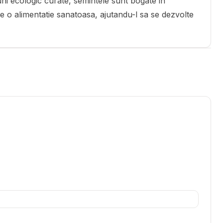
iuni ecologic curate, semintele sunt bogate in
 de o alimentatie sanatoasa, ajutandu-l sa se dezvolte