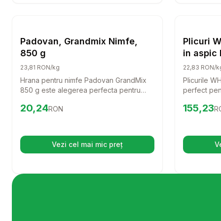
Setează alertă de preț pentru
Compară
Padovan,
Hrana Pasari
Padovan, Grandmix Nimfe,
Plicuri
850 g
in aspic
umeda co
23,81 RON/kg
22,83 RON/k
adulte cu
Hrana pentru nimfe Padovan GrandMix
Plicurile WH
pasare, 
850 g este alegerea perfecta pentru
perfect pen
iubitorii de pasari care doresc sa le
completa si
Preț:
20.24
RON
Preț:
155.
20,24
155,23
RON
R
ofere un regim alimentar echilibrat si
rata si curc
sanatos. Cu o formula special conceputa,
aspic, fieca
aceasta hrana asigura toate nutrientele
gustative al
necesare pentru fericirea si vitalitatea
nutritie ech
Vezi cel mai mic preț
V
(se deschide într-o filă nouă)
nimfelor si agapornisilor.