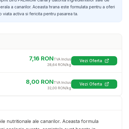
erala a canarilor. Aceasta hrana este formulata pentru a oferi
 viata activa si fericita pentru pasarea ta.
7,16
RON
TVA Inclus
Vezi Oferta
(se deschide într-
28,64
RON
/kg
8,00
RON
TVA Inclus
Vezi Oferta
(se deschide într-
32,00
RON
/kg
e nutritionale ale canarilor. Aceasta formula