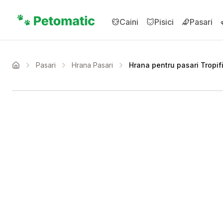
Sari la conținutul principal
Caini
Pisici
Pasari
Pasari
Hrana Pasari
Hrana pentru pasari Tropi
Acasa
Setează alertă de preț 
Compară