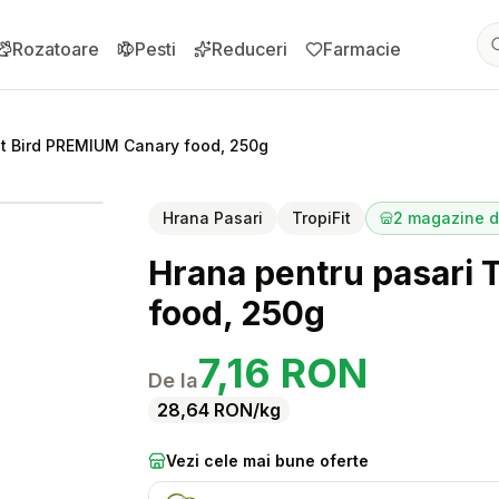
Rozatoare
Pesti
Reduceri
Farmacie
fit Bird PREMIUM Canary food, 250g
pentru
Hrana pentru pasari Tropifit Bird PREMIUM Canary food, 
Hrana Pasari
TropiFit
2
magazine di
Hrana pentru pasari 
food, 250g
7,16
RON
De la
28,64
RON
/kg
Vezi cele mai bune oferte