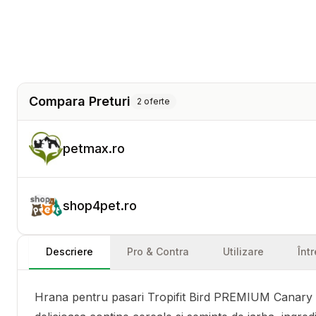
Compara Preturi
2
oferte
petmax.ro
shop4pet.ro
Descriere
Pro & Contra
Utilizare
Înt
Hrana pentru pasari Tropifit Bird PREMIUM Canary fo