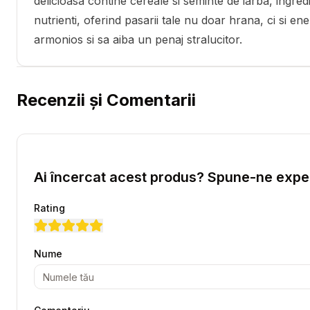
delicioasa contine cereale si seminte de iarba, ingred
nutrienti, oferind pasarii tale nu doar hrana, ci si en
armonios si sa aiba un penaj stralucitor.
Recenzii și Comentarii
Ai încercat acest produs? Spune-ne exper
Rating
Nume