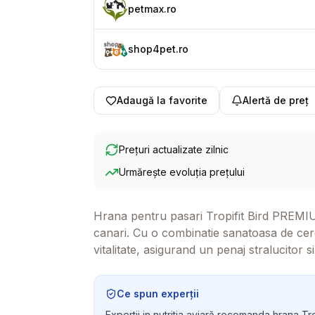
petmax.ro
shop4pet.ro
Adaugă la favorite
Alertă de preț
Prețuri actualizate zilnic
Urmărește evoluția prețului
Hrana pentru pasari Tropifit Bird PREMIU
canari. Cu o combinatie sanatoasa de cere
vitalitate, asigurand un penaj stralucitor 
Ce spun experții
Expertii in nutritia aviară recomanda hrana T