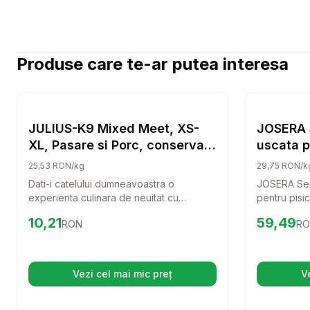
Produse care te-ar putea interesa
Setează alertă de preț pentru
Compară
JULIUS-K
Hrana Pasari
JULIUS-K9 Mixed Meet, XS-
JOSERA 
XL, Pasare si Porc, conserva
uscata p
hrana umeda caini, (pate),
carne de
25,53 RON/kg
29,75 RON/k
400g
Dati-i catelului dumneavoastra o
JOSERA Sen
experienta culinara de neuitat cu
pentru pisic
conserva JULIUS-K9 Mixed Meet. Cu o
oferindu-le
Preț:
10.21
RON
Preț:
59.4
10,21
59,49
RON
RO
combinatie delicioasa de pasare si porc,
nutritiva. 
aceasta hrana umeda este perfecta
de pasare, 
pentru a incanta papilele gustative ale
conceputa s
prietenului dumneavoastra patruped.
nevoile pisi
Vezi cel mai mic preț
V
(se deschide într-o filă nouă)
digestiv mai