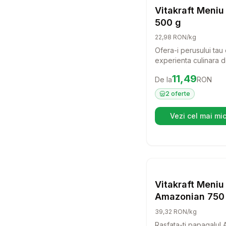
H
Vitakraft Meniu
500 g
22,98 RON/kg
Ofera-i perusului tau
experienta culinara d
si sanatoasa cu Vitak
Preț:
11.49
RON
11,49
De la
RON
Perusi. Aceasta hran
este special formulat
2
oferte
a-i sustine vitalitatea s
imunitatea, asigurandu
Vezi cel mai mic
(se d
echilibrata si plina de
esentiali.
Setea
H
Vitakraft Meniu
Amazonian 750
39,32 RON/kg
Rasfata-ti papagalul 