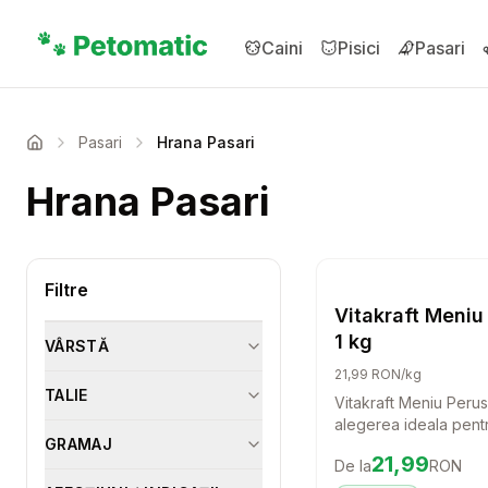
Sari la conținutul principal
Caini
Pisici
Pasari
Pasari
Hrana Pasari
Acasa
Hrana Pasari
Setea
Filtre
H
Vitakraft Meniu 
1 kg
VÂRSTĂ
21,99 RON/kg
TALIE
Vitakraft Meniu Perus
alegerea ideala pentru
GRAMAJ
de pasari care dores
Preț:
21.99
RON
21,99
De la
RON
ofere o hrana de cali