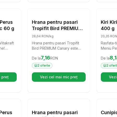
ză alertă de preț pentru
Compară
Vitakraft Baton Perus Cu Banane 2 buc 
Setează alertă de preț pentru
Compară
Hr
rana Pasari
Hrana Pasari
 Perus
Hrana pentru pasari
Kiri Ki
c 60 g
Tropifit Bird PREMIUM
400 g
Canary food, 250g
28,64 RON/kg
20,35 RON
Vitakraft
Hrana pentru pasari Tropifit
Rasfata-ti
ne!
Bird PREMIUM Canary este
Meniu Pe
cioase
alegerea ideala pentru iubitorii
naturala 
Preț:
7.16
RON
Preț:
8.
7,16
8,
De la
RON
De la
re
de canari. Cu o combinatie
alimentati
upliment
sanatoasa de cereale si
sanatoasa
2
oferte
2
ofer
 a-i
seminte de iarba, acest aliment
selection
buna
ofera energie si vitalitate,
vitamine 
 preț
Vezi cel mai mic preț
Vezi
eschide într-o filă nouă)
(se deschide într-o filă nouă)
asigurand un penaj stralucitor
hrana va s
si o crestere sanatoasa.
vitalitate
facandu-l
excelent i
ză alertă de preț pentru
Compară
Vitakraft Perl's Perus Junior 500 g
Setează alertă de preț pentru
Compară
Hr
rana Pasari
Hrana Pasari
 Perus
Hrana pentru pasari
Cunipi