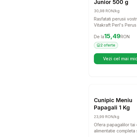
Junior 500 g
30,98 RON/kg
Rasfatati perusii vostri
Vitakraft Perl's Perus
Aceasta hrana premi
Preț:
15.49
RON
15,49
De la
RON
special formulata pen
oferi tot ce au nevoi
2
oferte
crestere sanatoasa si
stralucitor.
Vezi cel mai mic
(se d
Setea
H
Cunipic Meniu
Papagali 1 Kg
23,99 RON/kg
Ofera papagalilor tai
alimentatie completa 
echilibrata cu Cunipi