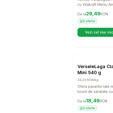
cu Vitakraft Meniu A
o hrana delicioasa si
Preț:
29.49
RON
29,49
De la
RON
echilibrata, special 
pentru nevoile lor nutr
2
oferte
Aceasta formula pre
aduce un gust variat 
Vezi cel mai mic
(se d
in dieta zilnica a pasar
iubite.
Setea
H
VerseleLaga Cl
Mini 540 g
34,24 RON/kg
Ofera pasarilor tale m
boost de sanatate cu
VerseleLaga Clay Blo
Preț:
18.49
RON
18,49
De la
RON
Acest bloc de argila 
doar o gustare, ci si 
2
oferte
esentiala de minerale