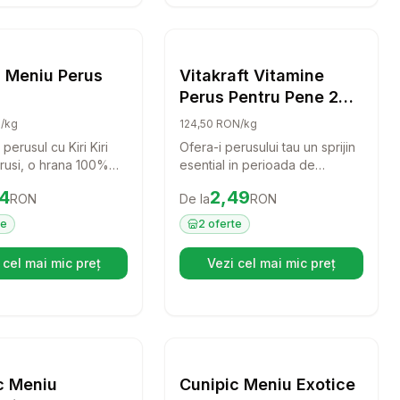
60 g
ana pentru pasari Tropifit Bird PREMIUM Canary food, 250g
Setează alertă de preț pentru
Compară
Kiri Kiri Meniu Perus 400 g
Setează alertă de pr
Compară
Hrana Pasari
Hrana Pasari
ri Meniu Perus
Vitakraft Vitamine
Perus Pentru Pene 20
g
/kg
124,50 RON/kg
 perusul cu Kiri Kiri
Ofera-i perusului tau un sprijin
rusi, o hrana 100%
esential in perioada de
care ofera o
naparlire cu Vitakraft Vitamine
14
RON
Preț:
2.49
RON
14
2,49
RON
De la
RON
e echilibrata si
Perus Pentru Pene. Acest
. Cu seminte atent
amestec delicios de seminte
te
2
oferte
ate si bogata in
este bogat in vitamine si
esentiale, aceasta
minerale, asigurandu-se ca
 cel mai mic preț
Vezi cel mai mic preț
(se deschide într-o filă nouă)
(se deschide într-o f
prijini energia si
pasarile tale se bucura de un
a pasarilor tale,
penaj stralucitor si sanatos.
e sa se simta
n fiecare zi.
ana pentru pasari Tropifit Bird PREMIUM Budgie food (perusi), 
Setează alertă de preț pentru
Compară
Cunipic Meniu Agapornis 1 K
Setează alertă de pr
Compară
Hrana Pasari
Hrana Pasari
c Meniu
Cunipic Meniu Exotice