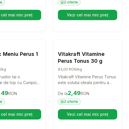
ientii esentiali pentru
Cu un amestec echilibrat de
te
2
oferte
anatoasa si plina de
seminte, aceasta hrana asigura
o dieta sanatoasa si gustoasa
 cel mai mic preț
Vezi cel mai mic preț
(se deschide într-o filă nouă)
(se deschide într-o f
pentru nimfe, agapornis si alte
pasari. Dati-le pasarelelor
voastre energia si nutritia de
care au nevoie pentru a fi
rsele Laga Mineral Bloc Mini 70 g
Setează alertă de preț pentru
Compară
Cunipic Meniu Perus 1 Kg
Setează alertă de pr
Compară
fericite si active!
Hrana Pasari
Hrana Pasari
c Meniu Perus 1
Vitakraft Vitamine
Perus Tonus 30 g
N/kg
83,00 RON/kg
usilor tai o
Vitakraft Vitamine Perus Tonus
ie de top cu Cunipic
este solutia ideala pentru a
us 1 Kg. Acest
mentine perusii vostri plini de
.49
RON
Preț:
2.49
RON
,49
2,49
RON
De la
RON
premium asigura o
viata si energie! Acest
ompleta si echilibrata,
supliment nutritiv delicos ajuta
te
2
oferte
 sanatatea si
la sustinerea starii lor generale
a pasarilor tale iubite.
de bine, fiind perfect pentru
 cel mai mic preț
Vezi cel mai mic preț
(se deschide într-o filă nouă)
(se deschide într-o f
perioadele mai solicitante.