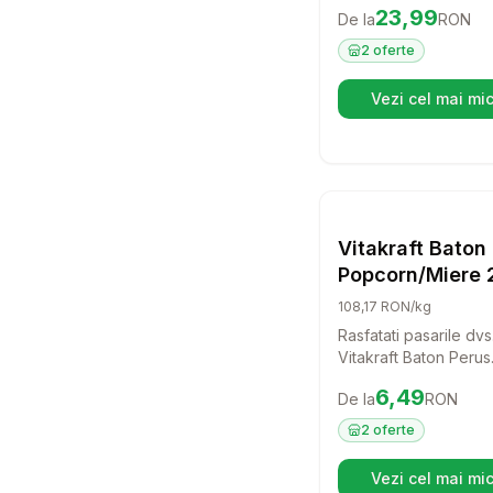
Preț:
23.99
RON
23,99
De la
RON
Papagali! Aceasta hr
premium este special
2
oferte
conceputa pentru a s
nevoile nutritionale al
Vezi cel mai mic
(se d
speciilor de papagali
asigurandu-le energie
vitalitate pentru fiecar
Setea
H
Vitakraft Baton
Popcorn/Miere 
60 g
108,17 RON/kg
Rasfatati pasarile dvs
Vitakraft Baton Perus
Popcorn/Miere! Acest
Preț:
6.49
RON
6,49
De la
RON
supliment nu doar ca
diversifica dieta, dar
2
oferte
bucurie si energie in 
perusilor. Cu ingredi
Vezi cel mai mic
(se d
naturale, fiecare bat