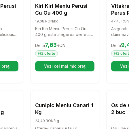
rana Pasari
Hrana Pasari
 Perusi
Kiri Kiri Meniu Perusi
Vitakra
Cu Ou 400 g
Perus 
g
19,08 RON/kg
47,45 RON
 o
Kiri Kiri Meniu Perusi Cu Ou
Asigurati
elicioasa
400 g este alegerea perfecta
dumneavo
raft Meniu
pentru proprietarii de perusi
hrana deli
Preț:
7.63
RON
Preț:
9.
7,63
9,
De la
RON
De la
a premium
care doresc sa le ofere o
Vitakraft
a pentru
nutritie completa si sanatoasa.
Pene! Ac
2
oferte
2
ofer
i
Cu ingrediente naturale si un
special f
-i o dieta
aport ridicat de proteine,
sprijini s
 preț
Vezi cel mai mic preț
Vezi
eschide într-o filă nouă)
(se deschide într-o filă nouă)
 nutrienti
aceasta hrana va mentine
timpul pe
pasarile energice si pline de
naparlire.
vitalitate.
ză alertă de preț pentru
Compară
Vitakraft Meniu Amazonian 750 g
Setează alertă de preț pentru
Compară
Cu
rana Pasari
Hrana Pasari
Cunipic Meniu Canari 1
Os de s
 g
Kg
2 buc
24,49 RON/kg
Agapornis
Ofera-i canarului tau o
Osul de s