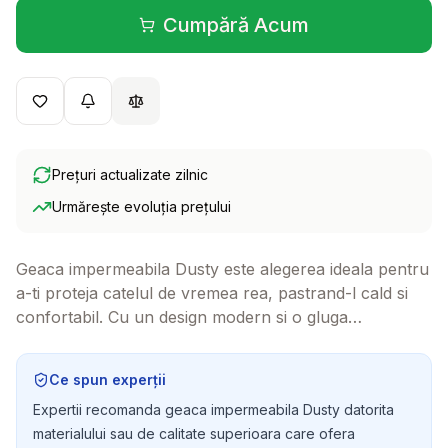
Cumpără Acum
(se deschide într-o filă 
Prețuri actualizate zilnic
Urmărește evoluția prețului
Geaca impermeabila Dusty este alegerea ideala pentru
a-ti proteja catelul de vremea rea, pastrand-l cald si
confortabil. Cu un design modern si o gluga
detasabila, aceasta geaca adauga un strop de stil in
garderoba prietenului tau blanos.
Ce spun experții
Expertii recomanda geaca impermeabila Dusty datorita
materialului sau de calitate superioara care ofera