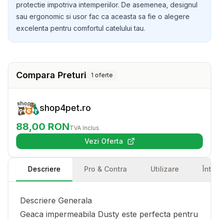
protectie impotriva intemperiilor. De asemenea, designul
sau ergonomic si usor fac ca aceasta sa fie o alegere
excelenta pentru comfortul catelului tau.
Compara Preturi
1
oferte
shop4pet.ro
88,00
RON
TVA Inclus
Vezi Oferta
(se deschide într-o filă nouă)
Descriere
Pro & Contra
Utilizare
Într
Descriere Generala
Geaca impermeabila Dusty este perfecta pentru