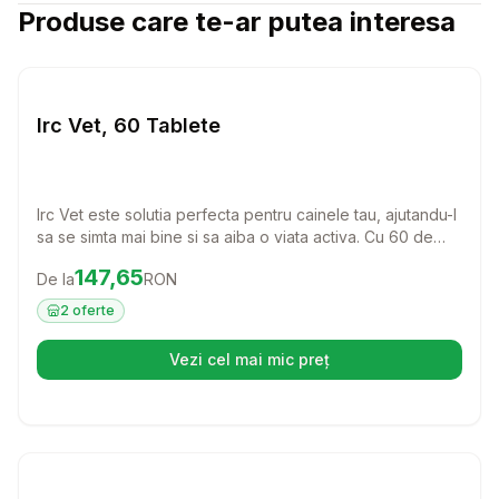
Produse care te-ar putea interesa
Setează alertă de preț pentru
Compară
Ir
Caini
Irc Vet, 60 Tablete
Irc Vet este solutia perfecta pentru cainele tau, ajutandu-l
sa se simta mai bine si sa aiba o viata activa. Cu 60 de
tablete usor de administrat, acest produs este ideal
Preț:
147.65
RON
147,65
De la
RON
pentru a oferi suport si confort patrupedului tau.
2
oferte
Vezi cel mai mic preț
(se deschide într-o filă nouă)
Setează alertă de preț pentru
Compară
Ra