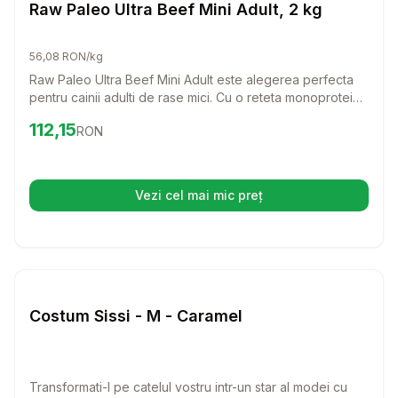
Caini
Raw Paleo Ultra Beef Mini Adult, 2 kg
56,08 RON/kg
Raw Paleo Ultra Beef Mini Adult este alegerea perfecta
pentru cainii adulti de rase mici. Cu o reteta monoproteica
din carne de vita de cea mai buna calitate, acest furaj
Preț:
112.15
RON
112,15
RON
asigura o alimentatie echilibrata si delicios de sanatoasa
pentru prietenul tau patruped.
Vezi cel mai mic preț
(se deschide într-o filă nouă)
Setează alertă de preț pentru
Compară
Co
Caini
Costum Sissi - M - Caramel
Transformati-l pe catelul vostru intr-un star al modei cu