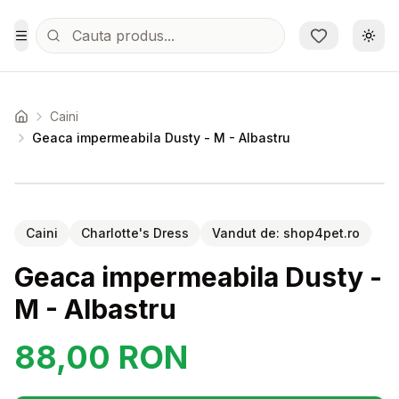
Sari la conținutul principal
Schi
Toggle Menu
Caini
Acasa
Geaca impermeabila Dusty - M - Albastru
Setează alertă de preț pentru
Compară
Ge
Caini
Charlotte's Dress
Vandut de:
shop4pet.ro
Geaca impermeabila Dusty -
M - Albastru
88,00
RON