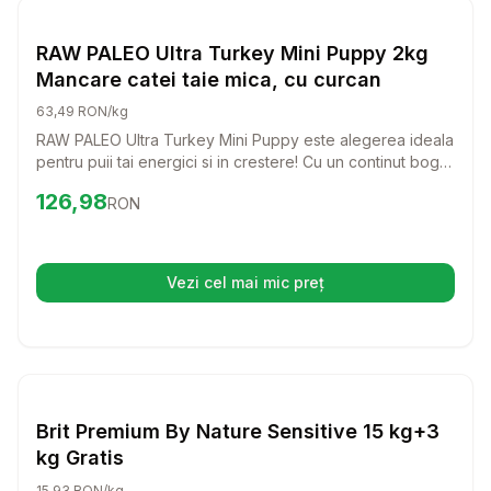
Caini
RAW PALEO Ultra Turkey Mini Puppy 2kg
Mancare catei taie mica, cu curcan
63,49 RON/kg
RAW PALEO Ultra Turkey Mini Puppy este alegerea ideala
pentru puii tai energici si in crestere! Cu un continut bogat
in curcan, aceasta mancare delicioasa ofera nutrientii
Preț:
126.98
RON
126,98
RON
necesari pentru o dezvoltare sanatoasa si un sistem
imunitar puternic.
Vezi cel mai mic preț
(se deschide într-o filă nouă)
Setează alertă de preț pentru
Compară
Br
Caini
Brit Premium By Nature Sensitive 15 kg+3
kg Gratis
15,93 RON/kg