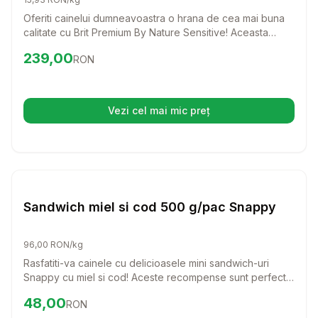
Oferiti cainelui dumneavoastra o hrana de cea mai buna
calitate cu Brit Premium By Nature Sensitive! Aceasta
formula delicioasa, bazata pe carne de somon, este
Preț:
239.00
RON
239,00
RON
special creata pentru a sustine cainii cu sensibilitati
digestive, asigurandu-le o digestie usoara si o blana
stralucitoare.
Vezi cel mai mic preț
(se deschide într-o filă nouă)
Setează alertă de preț pentru
Compară
Sa
Caini
Sandwich miel si cod 500 g/pac Snappy
96,00 RON/kg
Rasfatiti-va cainele cu delicioasele mini sandwich-uri
Snappy cu miel si cod! Aceste recompense sunt perfecte
pentru orice rasa, oferind un gust irezistibil si un aport
Preț:
48.00
RON
48,00
RON
nutritional echilibrat.