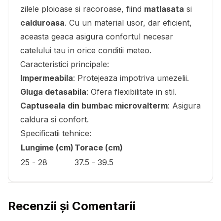
zilele ploioase si racoroase, fiind
matlasata
si
calduroasa
. Cu un material usor, dar eficient,
aceasta geaca asigura confortul necesar
catelului tau in orice conditii meteo.
Caracteristici principale:
Impermeabila
: Protejeaza impotriva umezelii.
Gluga detasabila
: Ofera flexibilitate in stil.
Captuseala din bumbac microvalterm
: Asigura
caldura si confort.
Specificatii tehnice:
Lungime (cm)
Torace (cm)
25 - 28
37.5 - 39.5
Recenzii și Comentarii