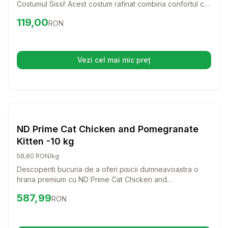
Costumul Sissi! Acest costum rafinat combina confortul cu
un stil chic, ideal pentru zilele racoroase.
Preț:
119.00
RON
119,00
RON
Vezi cel mai mic preț
(se deschide într-o filă nouă)
Setează alertă de preț pentru
Compară
ND
Caini
ND Prime Cat Chicken and Pomegranate
Kitten -10 kg
58,80 RON/kg
Descoperiti bucuria de a oferi pisicii dumneavoastra o
hrana premium cu ND Prime Cat Chicken and
Pomegranate Kitten! Aceasta formula delicioasa, bogata
Preț:
587.99
RON
587,99
RON
in carne proaspata de pui si ingrediente nutritive, va
sustine dezvoltarea sanatoasa a puiului dumneavoastra
de pisica.