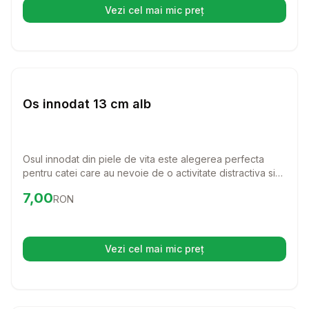
Vezi cel mai mic preț
(se deschide într-o filă nouă)
Setează alertă de preț pentru
Compară
Os
Caini
Os innodat 13 cm alb
Osul innodat din piele de vita este alegerea perfecta
pentru catei care au nevoie de o activitate distractiva si
benefica. Cu o lungime de 13 cm, este ideal pentru a intari
Preț:
7.00
RON
7,00
RON
si curata dantura cainelui tau, oferindu-i in acelasi timp o
placere de nedescris.
Vezi cel mai mic preț
(se deschide într-o filă nouă)
Setează alertă de preț pentru
Compară
RA