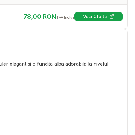
78,00
RON
Vezi Oferta
TVA Inclus
(se deschide într-
er elegant si o fundita alba adorabila la nivelul