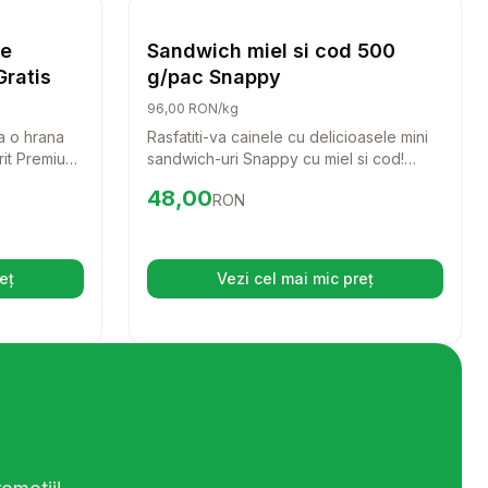
Caini
Caini
re
Sandwich miel si cod 500
Gratis
g/pac Snappy
96,00 RON/kg
a o hrana
Rasfatiti-va cainele cu delicioasele mini
rit Premium
sandwich-uri Snappy cu miel si cod!
formula
Aceste recompense sunt perfecte
Preț:
48.00
RON
48,00
RON
 de somon,
pentru orice rasa, oferind un gust
ustine cainii
irezistibil si un aport nutritional echilibrat.
gurandu-le o
lucitoare.
eț
Vezi cel mai mic preț
hide într-o filă nouă)
(se deschide într-o filă n