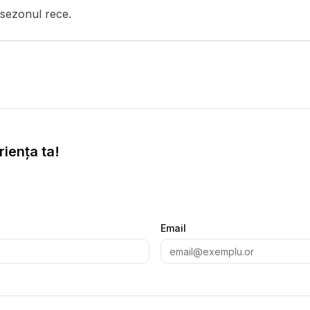
n sezonul rece.
iența ta!
Email