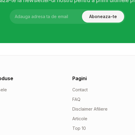
za-te la newsletter-ul nostru pentru a primi ultimele pr
Aboneaza-te
oduse
Pagini
sele
Contact
FAQ
Disclaimer Afiliere
Articole
Top 10