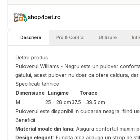
shop4pet.ro
Descriere
Pro & Contra
Utilizare
Înt
Detalii produs
Puloverul Williams - Negru este un pulover confortabi
gatului, acest pulover nu doar ca ofera caldura, dar 
Specificatii tehnice
Dimensiune
Lungime
Torace
M
25 - 28 cm
37.5 - 39.5 cm
Puloverul este disponibil in culoarea neagra, fiind uso
Beneficii
Material moale din lana
: Asigura confortul maxim pe
Design elegant
: Fundita alba adauga un strop de stil