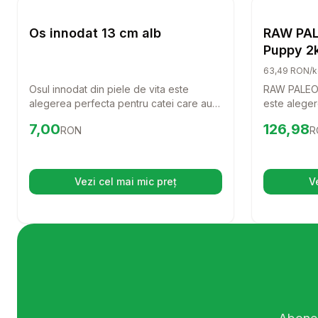
Caini
Os innodat 13 cm alb
RAW PAL
Puppy 2k
mica, cu
63,49 RON/k
Osul innodat din piele de vita este
RAW PALEO 
alegerea perfecta pentru catei care au
este alegere
nevoie de o activitate distractiva si
energici si 
Preț:
7.00
RON
Preț:
126.
7,00
126,98
RON
R
benefica. Cu o lungime de 13 cm, este
bogat in cu
ideal pentru a intari si curata dantura
delicioasa o
cainelui tau, oferindu-i in acelasi timp o
pentru o de
placere de nedescris.
sistem imuni
Vezi cel mai mic preț
V
(se deschide într-o filă nouă)