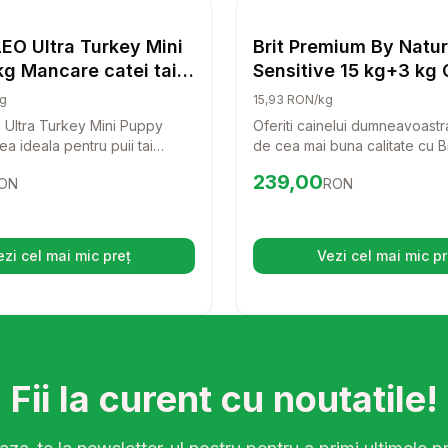
Caini
EO Ultra Turkey Mini
Brit Premium By Natu
g Mancare catei taie
Sensitive 15 kg+3 kg 
 curcan
g
15,93 RON/kg
Ultra Turkey Mini Puppy
Oferiti cainelui dumneavoastr
a ideala pentru puii tai
de cea mai buna calitate cu B
in crestere! Cu un continut
By Nature Sensitive! Aceasta 
98
RON
Preț:
239.00
RON
239,00
ON
RON
rcan, aceasta mancare
delicioasa, bazata pe carne
fera nutrientii necesari
este special creata pentru a s
zvoltare sanatoasa si un
cu sensibilitati digestive, asi
tar puternic.
digestie usoara si o blana stra
ezi cel mai mic preț
Vezi cel mai mic pr
(se deschide într-o filă nouă)
(se desc
Fii la curent cu noutatile!