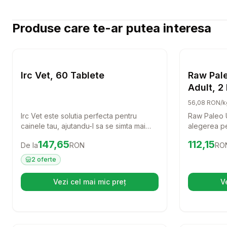
Produse care te-ar putea interesa
Setează alertă de preț pentru
Compară
Irc Vet, 
Caini
Irc Vet, 60 Tablete
Raw Pale
Adult, 2
56,08 RON/k
Irc Vet este solutia perfecta pentru
Raw Paleo U
cainele tau, ajutandu-l sa se simta mai
alegerea pe
bine si sa aiba o viata activa. Cu 60 de
rase mici. 
Preț:
147.65
RON
Preț:
112.1
147,65
112,15
De la
RON
RO
tablete usor de administrat, acest produs
carne de vi
este ideal pentru a oferi suport si confort
acest furaj 
2
oferte
patrupedului tau.
echilibrata 
pentru prie
Vezi cel mai mic preț
V
(se deschide într-o filă nouă)
Setează alertă de preț pentru
Compară
Os innod