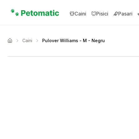
Sari la conținutul principal
Caini
Pisici
Pasari
Caini
Pulover Williams - M - Negru
Acasa
Setează alertă de preț 
Compară