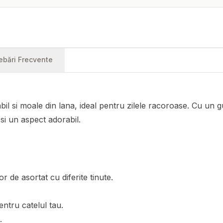
rebări Frecvente
l si moale din lana, ideal pentru zilele racoroase. Cu un gul
si un aspect adorabil.
r de asortat cu diferite tinute.
ntru catelul tau.
.