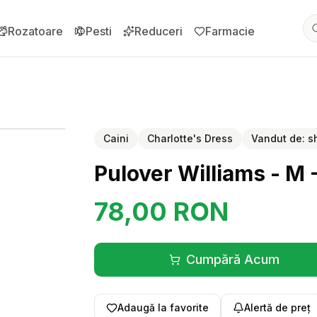
Rozatoare
Pesti
Reduceri
Farmacie
pentru
Pulover Williams - M - Negru
Caini
Charlotte's Dress
Vandut de:
s
Pulover Williams - M 
78,00
RON
Cumpără Acum
(se deschide înt
Adaugă la favorite
Alertă de preț