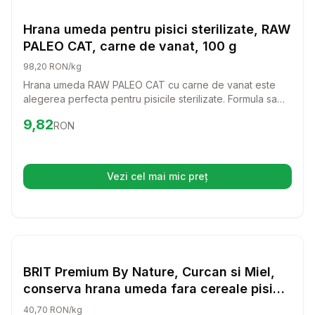
Hrana Umeda Pisici
Hrana umeda pentru pisici sterilizate, RAW
PALEO CAT, carne de vanat, 100 g
98,20 RON/kg
Hrana umeda RAW PALEO CAT cu carne de vanat este
alegerea perfecta pentru pisicile sterilizate. Formula sa
delicioasa si echilibrata ofera nutrientii necesari pentru o
Preț:
9.82
RON
9,82
RON
viata sanatoasa, fara cereale si conservanti.
Vezi cel mai mic preț
(se deschide într-o filă nouă)
Setează alertă de preț pentru
Compară
BR
Hrana Umeda Pisici
BRIT Premium By Nature, Curcan si Miel,
conserva hrana umeda fara cereale pisici,
(pate), 200g
40,70 RON/kg