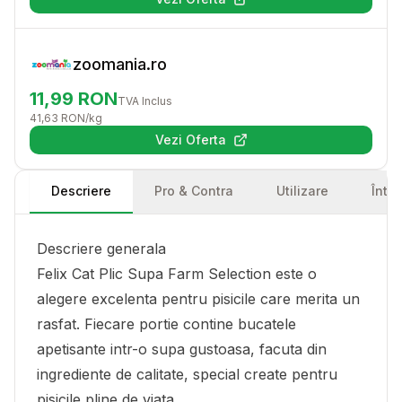
(se deschide într-o filă nouă)
zoomania.ro
11,99
RON
TVA Inclus
41,63
RON
/kg
Vezi Oferta
(se deschide într-o filă nouă)
Descriere
Pro & Contra
Utilizare
Într
Descriere generala
Felix Cat Plic Supa Farm Selection este o
alegere excelenta pentru pisicile care merita un
rasfat. Fiecare portie contine bucatele
apetisante intr-o supa gustoasa, facuta din
ingrediente de calitate, special create pentru
pisicile pline de viata.