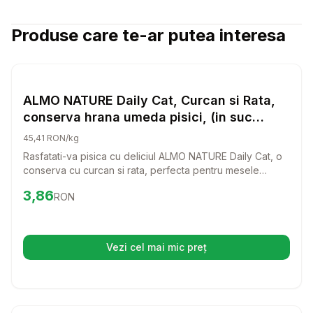
Produse care te-ar putea interesa
Setează alertă de preț pentru
Compară
AL
Hrana Umeda Pisici
ALMO NATURE Daily Cat, Curcan si Rata,
conserva hrana umeda pisici, (in suc
propriu), 85g
45,41 RON/kg
Rasfatati-va pisica cu deliciul ALMO NATURE Daily Cat, o
conserva cu curcan si rata, perfecta pentru mesele
zilnice. Aceasta hrana umeda, preparata in suc propriu,
Preț:
3.86
RON
3,86
RON
ofera un gust irezistibil care va face pisica sa se intoarca
mereu pentru mai mult.
Vezi cel mai mic preț
(se deschide într-o filă nouă)
Setează alertă de preț pentru
Compară
Hr