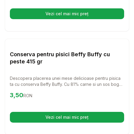
Vezi cel mai mic preț
(se deschide într-o filă nouă)
Setează alertă de preț pentru
Compară
Co
Hrana Umeda Pisici
Conserva pentru pisici Beffy Buffy cu
peste 415 gr
Descopera placerea unei mese delicioase pentru pisica
ta cu conserva Beffy Buffy. Cu 81% carne si un sos bogat,
aceasta hrana umeda este perfecta pentru pisicile
Preț:
3.50
RON
3,50
RON
mofturoase si ofera o nutritie echilibrata.
Vezi cel mai mic preț
(se deschide într-o filă nouă)