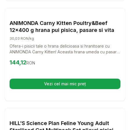
Setează alertă de preț pentru
Compară
AN
Hrana Umeda Pisici
ANIMONDA Carny Kitten Poultry&Beef
12x400 g hrana pui pisica, pasare si vita
30,03 RON/kg
Ofera-i pisicii tale o hrana delicioasa si hranitoare cu
ANIMONDA Carny Kitten! Aceasta hrana umeda cu pasare
si vita este perfecta pentru a sustine cresterea sanatoasa
Preț:
144.12
RON
144,12
RON
a pisicilor tale de toate varstele.
Vezi cel mai mic preț
(se deschide într-o filă nouă)
Setează alertă de preț pentru
Compară
HI
Hrana Umeda Pisici
HILL'S Science Plan Feline Young Adult