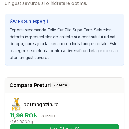
un gust savuros si o hidratare optima.
Ce spun experții
Expertii recomanda Felix Cat Plic Supa Farm Selection
datorita ingredientelor de calitate si a continutului ridicat
de apa, care ajuta la mentinerea hidratarii pisicii tale. Este
o alegere excelenta pentru a diversifica dieta pisicii si a-i
oferi un gust savuros.
Compara Preturi
2
oferte
petmagazin.ro
11,99
RON
TVA Inclus
41,63
RON
/kg
Vezi Oferta