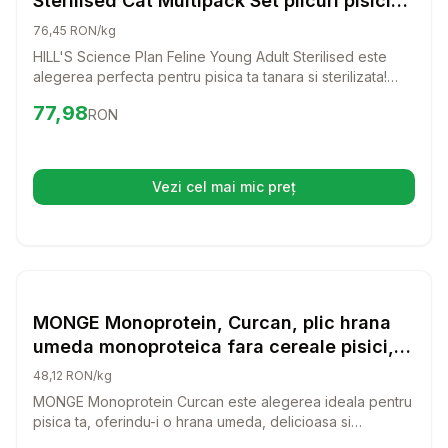
Sterilised Cat Multipack Set plicuri pisici
tinere, sterilizate, cu pui, cu pastrav, cu
76,45 RON/kg
ton, cu somon 12x85 g
HILL'S Science Plan Feline Young Adult Sterilised este
alegerea perfecta pentru pisica ta tanara si sterilizata!
Acest set de plicuri cu pui, pastrav, ton si somon ofera o
Preț:
77.98
RON
77,98
RON
hrana umeda delicioasa si nutritiva, care va mentine pisica
plina de energie si fericita.
Vezi cel mai mic preț
(se deschide într-o filă nouă)
Setează alertă de preț pentru
Compară
MO
Hrana Umeda Pisici
MONGE Monoprotein, Curcan, plic hrana
umeda monoproteica fara cereale pisici,
(pate), 85g
48,12 RON/kg
MONGE Monoprotein Curcan este alegerea ideala pentru
pisica ta, oferindu-i o hrana umeda, delicioasa si
hranitoare, fara cereale. Cu un gust irezistibil si