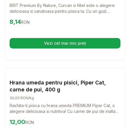
BRIT Premium By Nature, Curcan si Miel este o alegere
delicioasa si sanatoasa pentru pisica ta. Cu un gust
irezistibil si ingrediente de calitate superioara, aceasta
Preț:
8.14
RON
8,14
RON
conserva umeda fara cereale va oferi pisicii tale o masa
plina de nutrienti.
Vezi cel mai mic preț
(se deschide într-o filă nouă)
Setează alertă de preț pentru
Compară
Hr
Hrana Umeda Pisici
Hrana umeda pentru pisici, Piper Cat,
carne de pui, 400 g
30,00 RON/kg
Rasfata-ti pisica cu hrana umeda PREMIUM Piper Cat, o
alegere delicioasa si nutritiva! Cu carne de pui de inalta
calitate, aceasta hrana ofera tot ce are nevoie pisica ta
Preț:
12.00
RON
12,00
RON
pentru a fi sanatoasa si fericita.