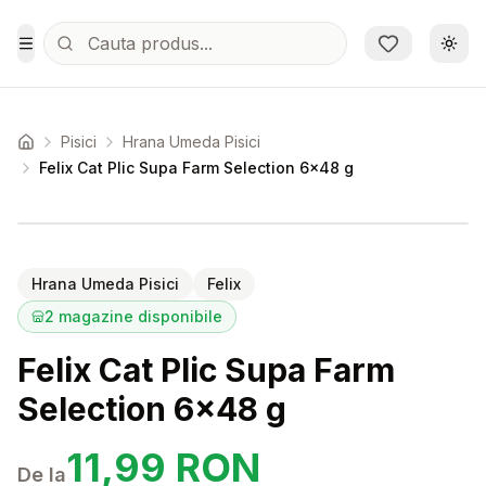
Sari la conținutul principal
Schi
Toggle Menu
Pisici
Hrana Umeda Pisici
Acasa
Felix Cat Plic Supa Farm Selection 6x48 g
Setează alertă de preț pentru
Compară
Fe
Hrana Umeda Pisici
Felix
2
magazine disponibile
Felix Cat Plic Supa Farm
Selection 6x48 g
11,99
RON
De la