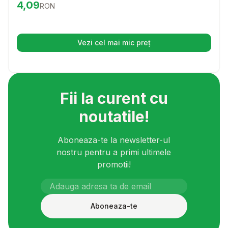
Preț:
4.09
RON
4,09
RON
ingrediente de calitate, acest pate va transforma fiecare
masa intr-o experienta de neuitat pentru micutul tau
prieten.
Vezi cel mai mic preț
(se deschide într-o filă nouă)
Fii la curent cu
noutatile!
Aboneaza-te la newsletter-ul
nostru pentru a primi ultimele
promotii!
Aboneaza-te