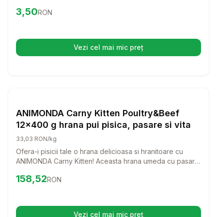
aceasta hrana umeda este perfecta pentru pisicile
Preț:
3.50
RON
3,50
RON
mofturoase si ofera o nutritie echilibrata.
Vezi cel mai mic preț
(se deschide într-o filă nouă)
Setează alertă de preț pentru
Compară
AN
Hrana Umeda Pisici
ANIMONDA Carny Kitten Poultry&Beef
12x400 g hrana pui pisica, pasare si vita
33,03 RON/kg
Ofera-i pisicii tale o hrana delicioasa si hranitoare cu
ANIMONDA Carny Kitten! Aceasta hrana umeda cu pasare
si vita este perfecta pentru a sustine cresterea sanatoasa
Preț:
158.52
RON
158,52
RON
a pisicilor tale de toate varstele.
Vezi cel mai mic preț