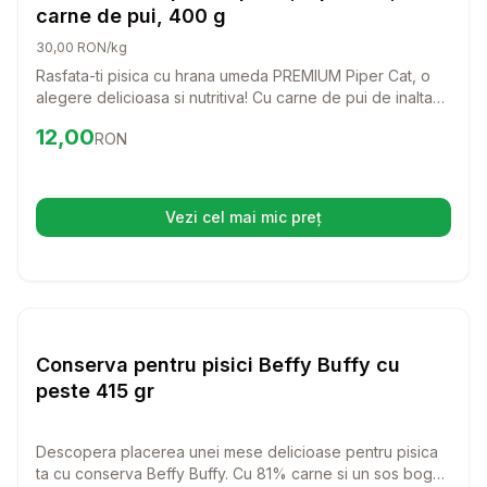
carne de pui, 400 g
30,00 RON/kg
Rasfata-ti pisica cu hrana umeda PREMIUM Piper Cat, o
alegere delicioasa si nutritiva! Cu carne de pui de inalta
calitate, aceasta hrana ofera tot ce are nevoie pisica ta
Preț:
12.00
RON
12,00
RON
pentru a fi sanatoasa si fericita.
Vezi cel mai mic preț
(se deschide într-o filă nouă)
Setează alertă de preț pentru
Compară
Co
Hrana Umeda Pisici
Conserva pentru pisici Beffy Buffy cu
peste 415 gr
Descopera placerea unei mese delicioase pentru pisica
ta cu conserva Beffy Buffy. Cu 81% carne si un sos bogat,