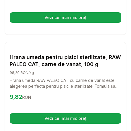
mereu pentru mai mult.
Vezi cel mai mic preț
(se deschide într-o filă nouă)
Setează alertă de preț pentru
Compară
Hr
Hrana Umeda Pisici
Hrana umeda pentru pisici sterilizate, RAW
PALEO CAT, carne de vanat, 100 g
98,20 RON/kg
Hrana umeda RAW PALEO CAT cu carne de vanat este
alegerea perfecta pentru pisicile sterilizate. Formula sa
delicioasa si echilibrata ofera nutrientii necesari pentru o
Preț:
9.82
RON
9,82
RON
viata sanatoasa, fara cereale si conservanti.
Vezi cel mai mic preț
(se deschide într-o filă nouă)