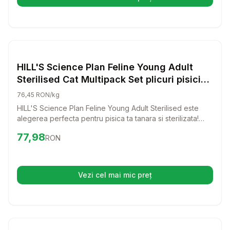
(se deschide într-o filă nouă)
Setează alertă de preț pentru
Compară
HI
Hrana Umeda Pisici
HILL'S Science Plan Feline Young Adult
Sterilised Cat Multipack Set plicuri pisici
tinere, sterilizate, cu pui, cu pastrav, cu
76,45 RON/kg
ton, cu somon 12x85 g
HILL'S Science Plan Feline Young Adult Sterilised este
alegerea perfecta pentru pisica ta tanara si sterilizata!
Acest set de plicuri cu pui, pastrav, ton si somon ofera o
Preț:
77.98
RON
77,98
RON
hrana umeda delicioasa si nutritiva, care va mentine pisica
plina de energie si fericita.
Vezi cel mai mic preț
(se deschide într-o filă nouă)
Setează alertă de preț pentru
Compară
MO