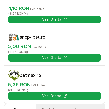
4,10
RON
TVA Inclus
48,24
RON
/kg
Vezi Oferta
(se deschide într-o filă nouă)
shop4pet.ro
5,00
RON
TVA Inclus
58,82
RON
/kg
Vezi Oferta
(se deschide într-o filă nouă)
petmax.ro
5,36
RON
TVA Inclus
63,06
RON
/kg
Vezi Oferta
(se deschide într-o filă nouă)