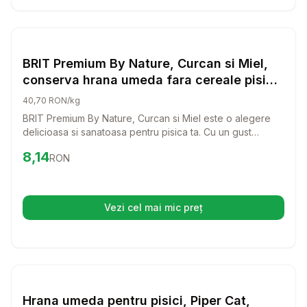
Setează alertă de preț pentru
Compară
BR
Hrana Umeda Pisici
BRIT Premium By Nature, Curcan si Miel,
conserva hrana umeda fara cereale pisici,
(pate), 200g
40,70 RON/kg
BRIT Premium By Nature, Curcan si Miel este o alegere
delicioasa si sanatoasa pentru pisica ta. Cu un gust
irezistibil si ingrediente de calitate superioara, aceasta
Preț:
8.14
RON
8,14
RON
conserva umeda fara cereale va oferi pisicii tale o masa
plina de nutrienti.
Vezi cel mai mic preț
(se deschide într-o filă nouă)
Setează alertă de preț pentru
Compară
Hr
Hrana Umeda Pisici
Hrana umeda pentru pisici, Piper Cat,