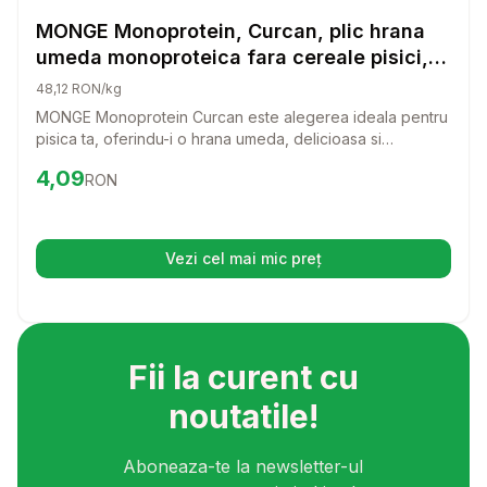
Hrana Umeda Pisici
MONGE Monoprotein, Curcan, plic hrana
umeda monoproteica fara cereale pisici,
(pate), 85g
48,12 RON/kg
MONGE Monoprotein Curcan este alegerea ideala pentru
pisica ta, oferindu-i o hrana umeda, delicioasa si
hranitoare, fara cereale. Cu un gust irezistibil si
Preț:
4.09
RON
4,09
RON
ingrediente de calitate, acest pate va transforma fiecare
masa intr-o experienta de neuitat pentru micutul tau
prieten.
Vezi cel mai mic preț
(se deschide într-o filă nouă)
Fii la curent cu
noutatile!
Aboneaza-te la newsletter-ul