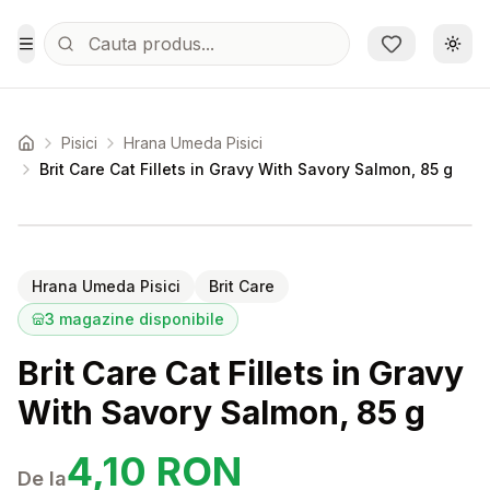
Sari la conținutul principal
Schi
Toggle Menu
Pisici
Hrana Umeda Pisici
Acasa
Brit Care Cat Fillets in Gravy With Savory Salmon, 85 g
Setează alertă de preț pentru
Compară
Br
Hrana Umeda Pisici
Brit Care
3
magazine disponibile
Brit Care Cat Fillets in Gravy
With Savory Salmon, 85 g
4,10
RON
De la