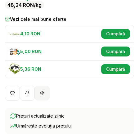
48,24
RON
/kg
Vezi cele mai bune oferte
4,10
RON
Cumpără
(se deschid
5,00
RON
Cumpără
(se deschid
5,36
RON
Cumpără
(se deschid
Prețuri actualizate zilnic
Urmărește evoluția prețului