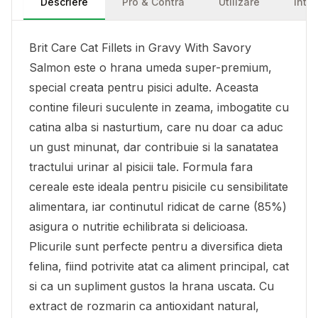
Descriere
Pro & Contra
Utilizare
Într
Brit Care Cat Fillets in Gravy With Savory
Salmon este o hrana umeda super-premium,
special creata pentru pisici adulte. Aceasta
contine fileuri suculente in zeama, imbogatite cu
catina alba si nasturtium, care nu doar ca aduc
un gust minunat, dar contribuie si la sanatatea
tractului urinar al pisicii tale. Formula fara
cereale este ideala pentru pisicile cu sensibilitate
alimentara, iar continutul ridicat de carne (85%)
asigura o nutritie echilibrata si delicioasa.
Plicurile sunt perfecte pentru a diversifica dieta
felina, fiind potrivite atat ca aliment principal, cat
si ca un supliment gustos la hrana uscata. Cu
extract de rozmarin ca antioxidant natural,