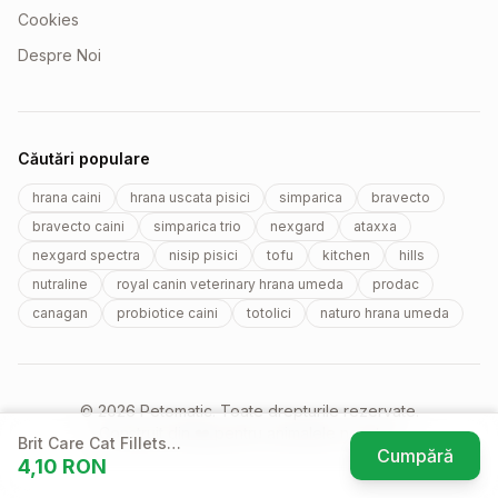
Cookies
Despre Noi
Căutări populare
hrana caini
hrana uscata pisici
simparica
bravecto
bravecto caini
simparica trio
nexgard
ataxxa
nexgard spectra
nisip pisici
tofu
kitchen
hills
nutraline
royal canin veterinary hrana umeda
prodac
canagan
probiotice caini
totolici
naturo hrana umeda
© 2026 Petomatic. Toate drepturile rezervate.
Construit din ❤️ pentru animalele noastre.
Brit Care Cat Fillets
Cumpără
4,10
RON
in Gravy With Savory
(se deschi
Salmon, 85 g