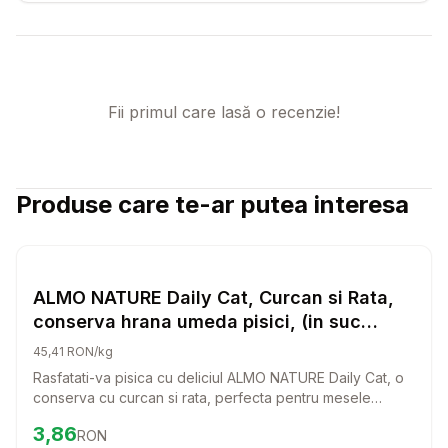
Fii primul care lasă o recenzie!
Produse care te-ar putea interesa
Setează alertă de preț pentru
Compară
AL
Hrana Umeda Pisici
ALMO NATURE Daily Cat, Curcan si Rata,
conserva hrana umeda pisici, (in suc
propriu), 85g
45,41 RON/kg
Rasfatati-va pisica cu deliciul ALMO NATURE Daily Cat, o
conserva cu curcan si rata, perfecta pentru mesele
zilnice. Aceasta hrana umeda, preparata in suc propriu,
Preț:
3.86
RON
3,86
RON
ofera un gust irezistibil care va face pisica sa se intoarca