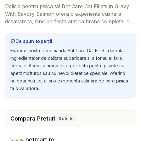
Delicie pentru pisica ta! Brit Care Cat Fillets in Gravy
With Savory Salmon ofera o experienta culinara
desavarsita, fiind perfecta atat ca hrana completa, cat
si ca o gustare savuroasa. Cu 85% carne si
ingrediente atent selectionate, fiecare plic este o
Ce spun experții
marturie a iubirii tale pentru pisica.
Expertul nostru recomanda Brit Care Cat Fillets datorita
ingredientelor de calitate superioara si a formulei fara
cereale. Aceasta hrana este perfecta pentru pisicile cu
apetit mofturos sau cu nevoi dietetice speciale, oferind
nu doar nutritie, ci si o experienta culinara pe care pisica
ta o va adora.
Compara Preturi
3
oferte
petmart.ro