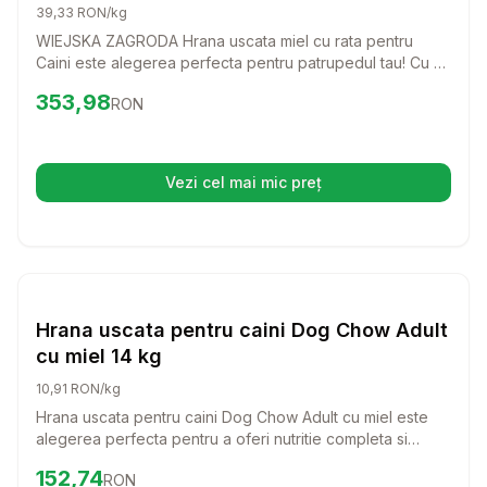
39,33 RON/kg
WIEJSKA ZAGRODA Hrana uscata miel cu rata pentru
Caini este alegerea perfecta pentru patrupedul tau! Cu un
gust delicios si ingrediente de calitate, aceasta hrana va
Preț:
353.98
RON
353,98
RON
face ca fiecare masa sa fie o bucurie pentru cainele tau.
Vezi cel mai mic preț
(se deschide într-o filă nouă)
Setează alertă de preț pentru
Compară
Hr
Hrana Uscata Caini
Hrana uscata pentru caini Dog Chow Adult
cu miel 14 kg
10,91 RON/kg
Hrana uscata pentru caini Dog Chow Adult cu miel este
alegerea perfecta pentru a oferi nutritie completa si
echilibrata cainelui tau. Cu un gust delicios de miel si
Preț:
152.74
RON
152,74
RON
orez, aceasta hrana este formulata pentru a sustine un stil