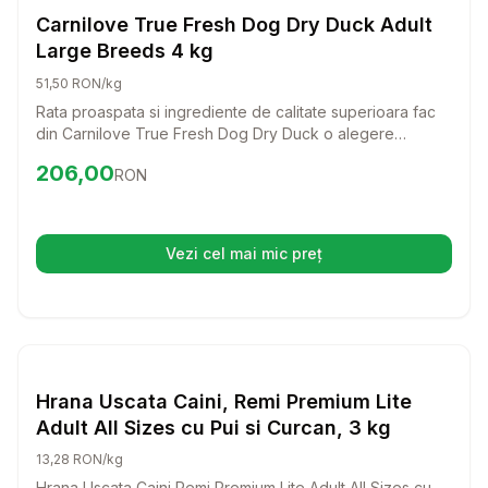
Hrana Uscata Caini
Carnilove True Fresh Dog Dry Duck Adult
Large Breeds 4 kg
51,50 RON/kg
Rata proaspata si ingrediente de calitate superioara fac
din Carnilove True Fresh Dog Dry Duck o alegere
excelenta pentru cainii adulti de talie mare. Aceasta hrana
Preț:
206.00
RON
206,00
RON
completa nu doar ca sustine sanatatea, dar si placerea
de a manca a prietenului tau patruped.
Vezi cel mai mic preț
(se deschide într-o filă nouă)
Setează alertă de preț pentru
Compară
Hr
Hrana Uscata Caini
Hrana Uscata Caini, Remi Premium Lite
Adult All Sizes cu Pui si Curcan, 3 kg
13,28 RON/kg
Hrana Uscata Caini Remi Premium Lite Adult All Sizes cu