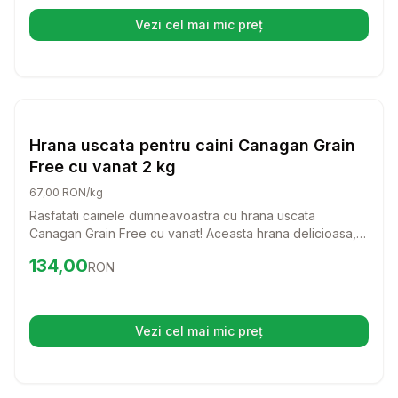
Vezi cel mai mic preț
(se deschide într-o filă nouă)
Setează alertă de preț pentru
Compară
Hr
Hrana Uscata Caini
Hrana uscata pentru caini Canagan Grain
Free cu vanat 2 kg
67,00 RON/kg
Rasfatati cainele dumneavoastra cu hrana uscata
Canagan Grain Free cu vanat! Aceasta hrana delicioasa,
bogata in proteine, este perfecta pentru cainii de talie
Preț:
134.00
RON
134,00
RON
mica, oferindu-le o alimentatie sanatoasa si echilibrata,
fara cereale.
Vezi cel mai mic preț
(se deschide într-o filă nouă)