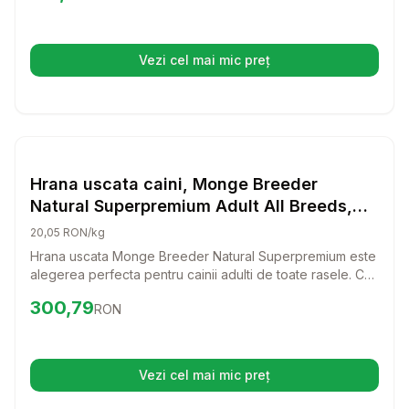
de viata activ si sanatos pentru cainii adulti.
Vezi cel mai mic preț
(se deschide într-o filă nouă)
Setează alertă de preț pentru
Compară
Hr
Hrana Uscata Caini
Hrana uscata caini, Monge Breeder
Natural Superpremium Adult All Breeds,
Miel & Orez, 15 kg
20,05 RON/kg
Hrana uscata Monge Breeder Natural Superpremium este
alegerea perfecta pentru cainii adulti de toate rasele. Cu
o reteta delicioasa pe baza de miel si orez, aceasta
Preț:
300.79
RON
300,79
RON
hrana ii va oferi catelului tau nutrientii necesari pentru o
viata sanatoasa si activa.
Vezi cel mai mic preț
(se deschide într-o filă nouă)