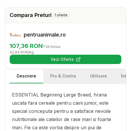
Compara Preturi
1
oferte
pentruanimale.ro
107,36
RON
TVA Inclus
42,94
RON
/kg
Vezi Oferta
(se deschide într-o filă nouă)
Descriere
Pro & Contra
Utilizare
Într
ESSENTIAL Beginning Large Breed, hrana
uscata fara cereale pentru caini junior, este
special conceputa pentru a satisface nevoile
nutritionale ale cateilor de rase mari si foarte
mari. Fie ca este vorba despre un pui de