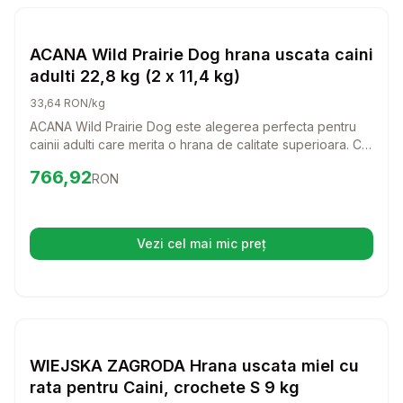
Setează alertă de preț pentru
Compară
AC
Hrana Uscata Caini
ACANA Wild Prairie Dog hrana uscata caini
adulti 22,8 kg (2 x 11,4 kg)
33,64 RON/kg
ACANA Wild Prairie Dog este alegerea perfecta pentru
cainii adulti care merita o hrana de calitate superioara. Cu
un amestec delicios de ingrediente naturale, aceasta
Preț:
766.92
RON
766,92
RON
hrana uscata va aduce bucurie si energie in viata
companionului tau.
Vezi cel mai mic preț
(se deschide într-o filă nouă)
Setează alertă de preț pentru
Compară
WI
Hrana Uscata Caini
WIEJSKA ZAGRODA Hrana uscata miel cu
rata pentru Caini, crochete S 9 kg