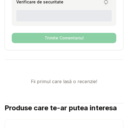
Verificare de securitate
Trimite Comentariul
Fii primul care lasă o recenzie!
Produse care te-ar putea interesa
Setează alertă de preț pentru
Compară
Ca