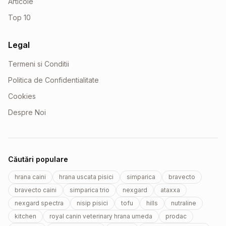
Articole
Top 10
Legal
Termeni si Conditii
Politica de Confidentialitate
Cookies
Despre Noi
Căutări populare
hrana caini
hrana uscata pisici
simparica
bravecto
bravecto caini
simparica trio
nexgard
ataxxa
nexgard spectra
nisip pisici
tofu
hills
nutraline
kitchen
royal canin veterinary hrana umeda
prodac