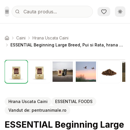
Sari la conținutul principal
Schi
Toggle Menu
Caini
Hrana Uscata Caini
Acasa
ESSENTIAL Beginning Large Breed, Pui si Rata, hrana uscata fara cereale caini junior ESSENTIAL Beginning Large Breed, L-XL, Pui si Rata, hrana uscata fara cereale caini junior, 2.5kg
Setează alertă de preț pentru
Compară
ES
Hrana Uscata Caini
ESSENTIAL FOODS
Vandut de:
pentruanimale.ro
ESSENTIAL Beginning Large