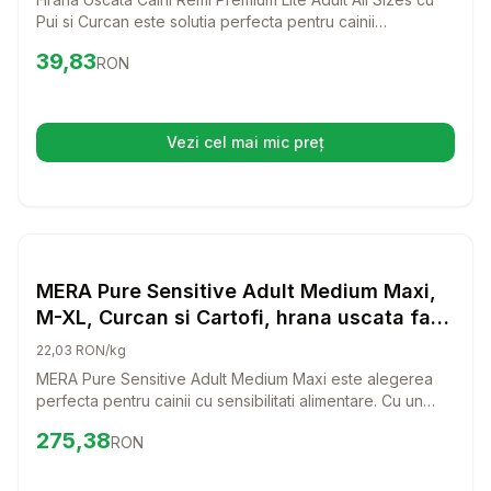
Pui si Curcan este solutia perfecta pentru cainii
supraponderali si seniori. Cu un amestec echilibrat de
Preț:
39.83
RON
39,83
RON
nutrienti si proteine premium, aceasta hrana le va oferi
cainilor tai tot ce au nevoie pentru a se mentine sanatosi
si plini de energie.
Vezi cel mai mic preț
(se deschide într-o filă nouă)
Setează alertă de preț pentru
Compară
ME
Hrana Uscata Caini
MERA Pure Sensitive Adult Medium Maxi,
M-XL, Curcan si Cartofi, hrana uscata fara
cereale caini, alergii, 12.5kg
22,03 RON/kg
MERA Pure Sensitive Adult Medium Maxi este alegerea
perfecta pentru cainii cu sensibilitati alimentare. Cu un
amestec delicios de curcan si cartofi, aceasta hrana
Preț:
275.38
RON
275,38
RON
uscata fara cereale ofera o dieta echilibrata si gustoasa
pentru cei mai pretentiosi prieteni patrupezi.