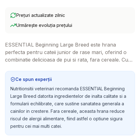
Prețuri actualizate zilnic
Urmărește evoluția prețului
ESSENTIAL Beginning Large Breed este hrana
perfecta pentru cateii junior de rase mari, oferind o
combinatie delicioasa de pui si rata, fara cereale. Cu
un continut bogat in proteine de calitate, aceasta
hrana sustine o crestere sanatoasa si fericita pentru
Ce spun experții
companionul tau blanos.
Nutritionsitii veterinari recomanda ESSENTIAL Beginning
Large Breed datorita ingredientelor de inalta calitate si a
formularii echilibrate, care sustine sanatatea generala a
cainilor in crestere. Fara cereale, aceasta hrana reduce
riscul de alergii alimentare, fiind astfel o optiune sigura
pentru cei mai multi catei.