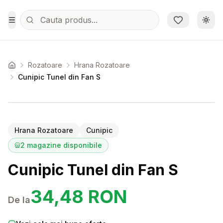
Sari la conținutul principal
Schi
Toggle Menu
Rozatoare
Hrana Rozatoare
Acasa
Cunipic Tunel din Fan S
Setează alertă de preț pentru
Compară
Cu
Hrana Rozatoare
Cunipic
2
magazine disponibile
Cunipic Tunel din Fan S
34,48
RON
De la