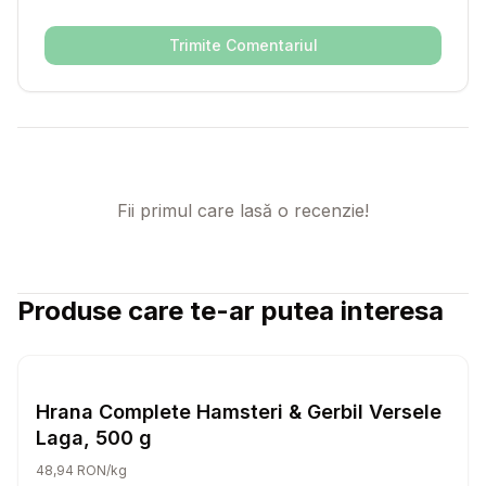
Trimite Comentariul
Fii primul care lasă o recenzie!
Produse care te-ar putea interesa
Setează alertă de preț pentru
Compară
Hr
Hrana Rozatoare
Hrana Complete Hamsteri & Gerbil Versele
Laga, 500 g
48,94 RON/kg