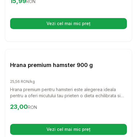
Preț:
15.99
RON
15,99
RON
ingrediente, aceasta hrana va incanta gusturile celor mai
pretentiosi hamsteri.
Vezi cel mai mic preț
(se deschide într-o filă nouă)
Setează alertă de preț pentru
Compară
Hr
Hrana Rozatoare
Hrana premium hamster 900 g
25,56 RON/kg
Hrana premium pentru hamsteri este alegerea ideala
pentru a oferi micutului tau prieten o dieta echilibrata si
gustoasa. Cu un amestec special de ingrediente, aceasta
Preț:
23.00
RON
23,00
RON
hrana va ajuta la mentinerea energiei si sanatatii
hamsterului tau.
Vezi cel mai mic preț
(se deschide într-o filă nouă)