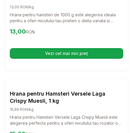
13,00 RON/kg
Hrana pentru hamsteri de 1000 g este alegerea ideala
pentru a oferi micutului tau prieten o dieta variata si
sanatoasa. Cu un mix delicios de ingrediente naturale,
Preț:
13.00
RON
13,00
RON
aceasta hrana va incanta papilele gustative ale
hamsterului tau si ii va asigura energia necesara pentru a
explora si juca.
Vezi cel mai mic preț
(se deschide într-o filă nouă)
Setează alertă de preț pentru
Compară
Hr
Hrana Rozatoare
Hrana pentru Hamsteri Versele Laga
Crispy Muesli, 1 kg
15,99 RON/kg
Hrana pentru Hamsteri Versele Laga Crispy Muesli este
alegerea perfecta pentru a oferi micutului tau rozator o
dieta variata si sanatoasa. Cu o combinatie delicioasa de