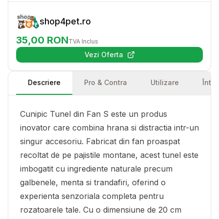
shop4pet.ro
35,00
RON
TVA Inclus
Vezi Oferta
(se deschide într-o filă nouă)
Descriere
Pro & Contra
Utilizare
Într
Cunipic Tunel din Fan S este un produs
inovator care combina hrana si distractia intr-un
singur accesoriu. Fabricat din fan proaspat
recoltat de pe pajistile montane, acest tunel este
imbogatit cu ingrediente naturale precum
galbenele, menta si trandafiri, oferind o
experienta senzoriala completa pentru
rozatoarele tale. Cu o dimensiune de 20 cm