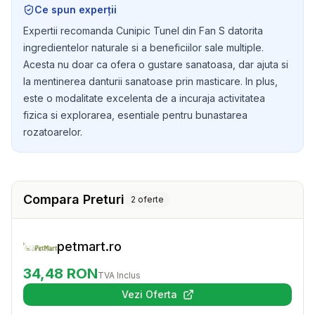
Ce spun experții
cusca lor!
Expertii recomanda Cunipic Tunel din Fan S datorita
ingredientelor naturale si a beneficiilor sale multiple.
Acesta nu doar ca ofera o gustare sanatoasa, dar ajuta si
la mentinerea danturii sanatoase prin masticare. In plus,
este o modalitate excelenta de a incuraja activitatea
fizica si explorarea, esentiale pentru bunastarea
rozatoarelor.
Compara Preturi
2
oferte
petmart.ro
34,48
RON
TVA Inclus
Vezi Oferta
(se deschide într-o filă nouă)