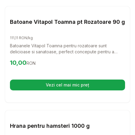
Setează alertă de preț pentru
Compară
Ba
Hrana Rozatoare
Batoane Vitapol Toamna pt Rozatoare 90 g
111,11 RON/kg
Batoanele Vitapol Toamna pentru rozatoare sunt
delicioase si sanatoase, perfect concepute pentru a
aduce un plus de bucurie in dieta animalutului tau. Cu o
Preț:
10.00
RON
10,00
RON
textura crocanta si ingrediente de calitate, aceste
batoane vor fi cu siguranta preferatele rozatoarelor tale.
Vezi cel mai mic preț
(se deschide într-o filă nouă)
Setează alertă de preț pentru
Compară
Hr
Hrana Rozatoare
Hrana pentru hamsteri 1000 g