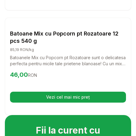
Setează alertă de preț pentru
Compară
Ba
Hrana Rozatoare
Batoane Mix cu Popcorn pt Rozatoare 12
pcs 540 g
85,19 RON/kg
Batoanele Mix cu Popcorn pt Rozatoare sunt o delicatesa
perfecta pentru micile tale prietene blanoase! Cu un mix
savuros si o textura crocanta, aceste batoane vor aduce
Preț:
46.00
RON
46,00
RON
bucurie fiecarei zile.
Vezi cel mai mic preț
(se deschide într-o filă nouă)
Fii la curent cu