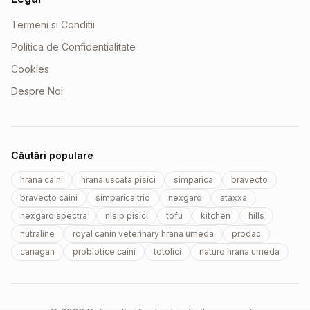
Termeni si Conditii
Politica de Confidentialitate
Cookies
Despre Noi
Căutări populare
hrana caini
hrana uscata pisici
simparica
bravecto
bravecto caini
simparica trio
nexgard
ataxxa
nexgard spectra
nisip pisici
tofu
kitchen
hills
nutraline
royal canin veterinary hrana umeda
prodac
canagan
probiotice caini
totolici
naturo hrana umeda