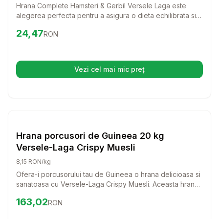
Hrana Complete Hamsteri & Gerbil Versele Laga este
alegerea perfecta pentru a asigura o dieta echilibrata si
sanatoasa animalutului tau. Cu ingrediente de calitate si o
Preț:
24.47
RON
24,47
RON
reteta all-in-one, aceasta hrana promite vitalitate si o
stare de bine pentru hamsteri si gerbile.
Vezi cel mai mic preț
(se deschide într-o filă nouă)
Setează alertă de preț pentru
Compară
Hr
Hrana Rozatoare
Hrana porcusori de Guineea 20 kg
Versele-Laga Crispy Muesli
8,15 RON/kg
Ofera-i porcusorului tau de Guineea o hrana delicioasa si
sanatoasa cu Versele-Laga Crispy Muesli. Aceasta hrana
special conceputa va aduce bucurie si vitalitate in viata
Preț:
163.02
RON
163,02
RON
micutului tau prieten.