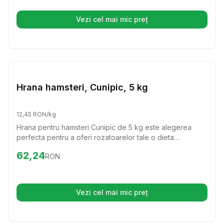
Vezi cel mai mic preț
(se deschide într-o filă nouă)
Setează alertă de preț pentru
Compară
Hr
Hrana Rozatoare
Hrana hamsteri, Cunipic, 5 kg
12,45 RON/kg
Hrana pentru hamsteri Cunipic de 5 kg este alegerea
perfecta pentru a oferi rozatoarelor tale o dieta
echilibrata si plina de nutrienti. Cu un mix delicios de
Preț:
62.24
RON
62,24
RON
fructe si cereale, hamsterii tai vor fi fericiti si sanatosi in
fiecare zi.
Vezi cel mai mic preț
(se deschide într-o filă nouă)