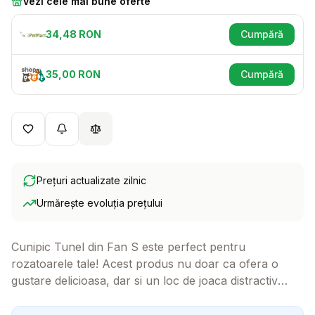
Vezi cele mai bune oferte
34,48
RON
Cumpără
(se deschid
35,00
RON
Cumpără
(se deschid
Prețuri actualizate zilnic
Urmărește evoluția prețului
Cunipic Tunel din Fan S este perfect pentru
rozatoarele tale! Acest produs nu doar ca ofera o
gustare delicioasa, dar si un loc de joaca distractiv
pentru micutii tai prieteni. Fie ca este vorba de un
iepure sau un cobai, acest tunel va aduce bucurie in