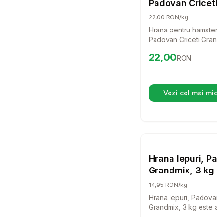
Padovan Cricet
GrandMix 1 kg
22,00 RON/kg
Hrana pentru hamster
Padovan Criceti Gran
este alegerea perfec
Preț:
22.00
RON
22,00
RON
rozatoarele tale acti
combinatie delicioas
fructe, cereale si pla
aromatice, aceasta h
Vezi cel mai mic
(se d
asigura energia nece
pentru joaca si explo
Setea
Hrana
Hrana Iepuri, P
Grandmix, 3 kg
14,95 RON/kg
Hrana Iepuri, Padova
Grandmix, 3 kg este 
ideala pentru iepurii t