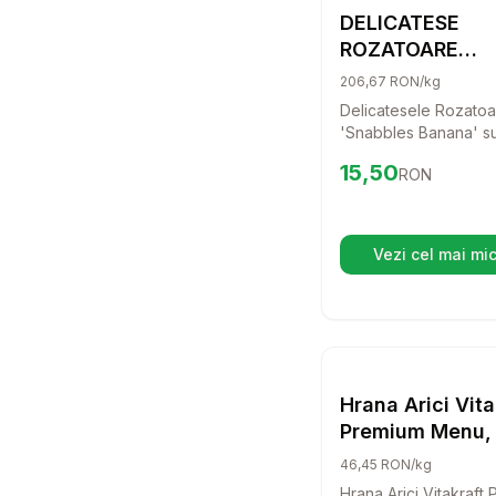
Hrana
DELICATESE
ROZATOARE
"SNABBLES BA
206,67 RON/kg
75G
Delicatesele Rozatoa
'Snabbles Banana' su
alegere delicioasa p
Preț:
15.50
RON
15,50
RON
pisica ta, oferindu-i o
experienta gustativa
neuitat! Cu un ambala
aceste gustari sunt p
Vezi cel mai mic
(se d
echilibrate pentru a 
bucurie si energie feli
Setea
Hrana
Hrana Arici Vita
Premium Menu,
46,45 RON/kg
Hrana Arici Vitakraft