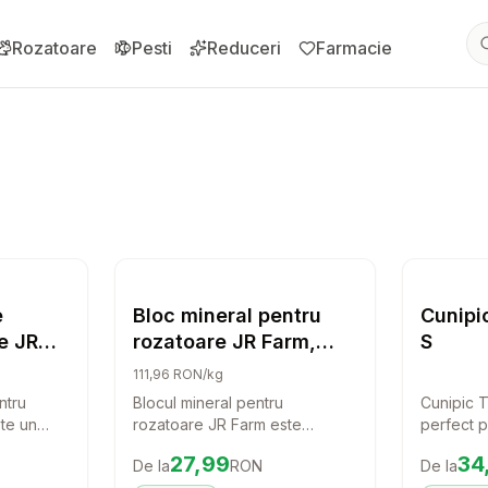
Rozatoare
Pesti
Reduceri
Farmacie
ză alertă de preț pentru
Compară
Copac cu fructe pentru rozatoare JR Fa
Setează alertă de preț pentru
Compară
Bl
 Rozatoare
Hrana Rozatoare
e
Bloc mineral pentru
Cunipi
e JR
rozatoare JR Farm,
S
250 g
111,96 RON/kg
ntru
Blocul mineral pentru
Cunipic T
te un
rozatoare JR Farm este
perfect p
a incanta
alegerea perfecta pentru a
tale! Ace
Preț:
27.99
RON
Preț:
34
27,99
34
De la
RON
De la
re pitic.
asigura o alimentatie
ofera o g