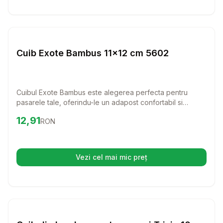
Setează alertă de preț pentru
Compară
Cu
Cuiburi Pasari
Cuib Exote Bambus 11x12 cm 5602
Cuibul Exote Bambus este alegerea perfecta pentru
pasarele tale, oferindu-le un adapost confortabil si
natural. Cu dimensiunile sale de 11x12 cm, este ideal
Preț:
12.91
RON
12,91
RON
pentru a le oferi un loc sigur si placut in care sa se simta
ca acasa.
Vezi cel mai mic preț
(se deschide într-o filă nouă)
Setează alertă de preț pentru
Compară
Cu
Cuiburi Pasari