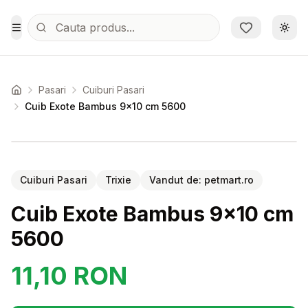
Sari la conținutul principal
Schi
Toggle Menu
Pasari
Cuiburi Pasari
Acasa
Cuib Exote Bambus 9x10 cm 5600
Setează alertă de preț pentru
Compară
Cu
Cuiburi Pasari
Trixie
Vandut de:
petmart.ro
Cuib Exote Bambus 9x10 cm
5600
11,10
RON