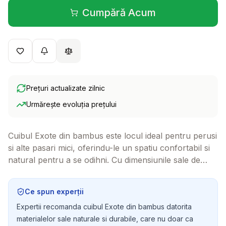
Cumpără Acum
(se deschide într-o filă 
Prețuri actualizate zilnic
Urmărește evoluția prețului
Cuibul Exote din bambus este locul ideal pentru perusi
si alte pasari mici, oferindu-le un spatiu confortabil si
natural pentru a se odihni. Cu dimensiunile sale de
9x10 cm, acest cuib se integreaza perfect in orice
coltar al custii, asigurandu-le pasarilor tale un mediu
Ce spun experții
sigur si placut.
Expertii recomanda cuibul Exote din bambus datorita
materialelor sale naturale si durabile, care nu doar ca