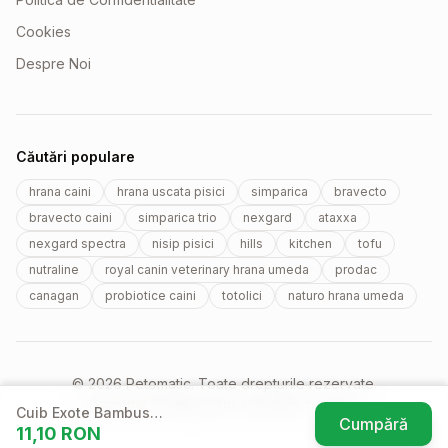
Cookies
Despre Noi
Căutări populare
hrana caini
hrana uscata pisici
simparica
bravecto
bravecto caini
simparica trio
nexgard
ataxxa
nexgard spectra
nisip pisici
hills
kitchen
tofu
nutraline
royal canin veterinary hrana umeda
prodac
canagan
probiotice caini
totolici
naturo hrana umeda
© 2026 Petomatic. Toate drepturile rezervate.
Construit din ❤️ pentru animalele noastre.
Cuib Exote Bambus
Cumpără
11,10
RON
9x10 cm 5600
(se deschi