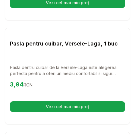
Vezi cel mai mic preț
(se deschide într-o filă nouă)
Setează alertă de preț pentru
Compară
Pa
Cuiburi Pasari
Pasla pentru cuibar, Versele-Laga, 1 buc
Pasla pentru cuibar de la Versele-Laga este alegerea
perfecta pentru a oferi un mediu confortabil si sigur
pasarilor tale. Cu un material de calitate, aceasta pasla
Preț:
3.94
RON
3,94
RON
ajuta la crearea unui cuib calduros, ideal pentru oua si
pui. Fie ca ai canari sau papagali, pasarile tale vor adora
acest accesoriu!
Vezi cel mai mic preț
(se deschide într-o filă nouă)
Setează alertă de preț pentru
Compară
Sc