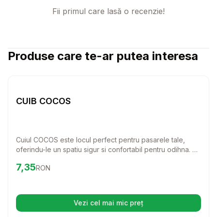
Fii primul care lasă o recenzie!
Produse care te-ar putea interesa
Setează alertă de preț pentru
Compară
C
Cuiburi Pasari
CUIB COCOS
Cuiul COCOS este locul perfect pentru pasarele tale,
oferindu-le un spatiu sigur si confortabil pentru odihna. Cu
dimensiuni ideale, acest cuib va aduce un plus de confort
Preț:
7.35
RON
7,35
RON
si siguranta in viata micilor tale prieteni. Fii sigur ca
pasarele tale se vor bucura de un loc cald si primitor!
Vezi cel mai mic preț
(se deschide într-o filă nouă)