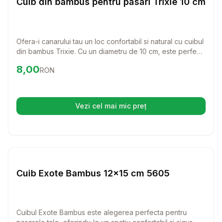
Cuib din bambus pentru pasari Trixie 10 cm
Ofera-i canarului tau un loc confortabil si natural cu cuibul
din bambus Trixie. Cu un diametru de 10 cm, este perfect
pentru a-i asigura un spatiu sigur si placut, contribuind la
Preț:
8.00
RON
8,00
RON
bunastarea pasarilor tale.
Vezi cel mai mic preț
(se deschide într-o filă nouă)
Setează alertă de preț pentru
Compară
Cu
Cuiburi Pasari
Cuib Exote Bambus 12x15 cm 5605
Cuibul Exote Bambus este alegerea perfecta pentru