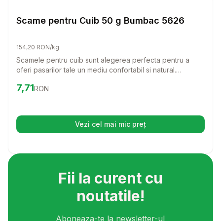
Cuiburi Pasari
Scame pentru Cuib 50 g Bumbac 5626
154,20 RON/kg
Scamele pentru cuib sunt alegerea perfecta pentru a
oferi pasarilor tale un mediu confortabil si natural.
Realizate din bumbac 100%, aceste fibre sunt ideale
Preț:
7.71
RON
7,71
RON
pentru a le crea un cuib calduros si sigur. Cu o greutate
de 50 g, sunt usor de utilizat si excelente pentru orice tip
de pasari.
Vezi cel mai mic preț
(se deschide într-o filă nouă)
Fii la curent cu
noutatile!
Aboneaza-te la newsletter-ul