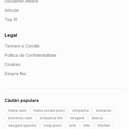
Disclaimer Afiliere
Articole
Top 10
Legal
Termeni si Conditii
Politica de Confidentialitate
Cookies
Despre Noi
Căutări populare
hrana caini
hrana uscata pisici
simparica
bravecto
bravecto caini
simparica trio
nexgard
ataxxa
nexgard spectra
nisip pisici
tofu
hills
kitchen