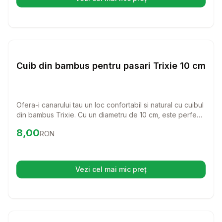
(se deschide într-o filă nouă)
Setează alertă de preț pentru
Compară
Cu
Cuiburi Pasari
Cuib din bambus pentru pasari Trixie 10 cm
Ofera-i canarului tau un loc confortabil si natural cu cuibul
din bambus Trixie. Cu un diametru de 10 cm, este perfect
pentru a-i asigura un spatiu sigur si placut, contribuind la
Preț:
8.00
RON
8,00
RON
bunastarea pasarilor tale.
Vezi cel mai mic preț
(se deschide într-o filă nouă)
Setează alertă de preț pentru
Compară
C