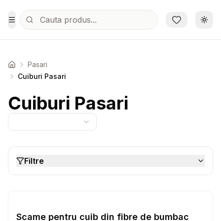
Sari la conținutul principal
Schi
Toggle Menu
Pasari
Acasa
Cuiburi Pasari
Cuiburi Pasari
Filtre
Setează alertă de preț pentru
Compară
Sc
Cuiburi Pasari
Scame pentru cuib din fibre de bumbac