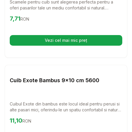
Scamele pentru cuib sunt alegerea perfecta pentru a
oferi pasarilor tale un mediu confortabil si natural.
Realizate din bumbac 100%, aceste fibre sunt ideale
Preț:
7.71
RON
7,71
RON
pentru a le crea un cuib calduros si sigur. Cu o greutate
de 50 g, sunt usor de utilizat si excelente pentru orice tip
de pasari.
Vezi cel mai mic preț
(se deschide într-o filă nouă)
Setează alertă de preț pentru
Compară
Cu
Cuiburi Pasari
Cuib Exote Bambus 9x10 cm 5600
Cuibul Exote din bambus este locul ideal pentru perusi si
alte pasari mici, oferindu-le un spatiu confortabil si natural
pentru a se odihni. Cu dimensiunile sale de 9x10 cm,
Preț:
11.10
RON
11,10
RON
acest cuib se integreaza perfect in orice coltar al custii,
asigurandu-le pasarilor tale un mediu sigur si placut.