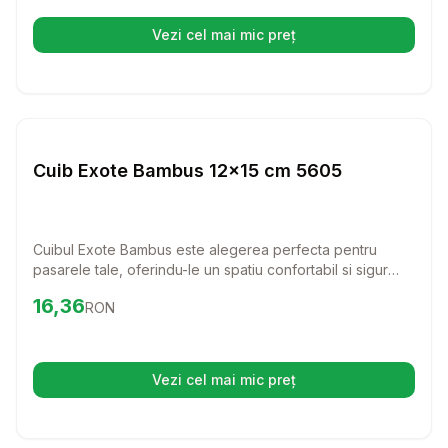
Vezi cel mai mic preț
(se deschide într-o filă nouă)
Setează alertă de preț pentru
Compară
Cu
Cuiburi Pasari
Cuib Exote Bambus 12x15 cm 5605
Cuibul Exote Bambus este alegerea perfecta pentru
pasarele tale, oferindu-le un spatiu confortabil si sigur
pentru a se odihni si a se simti protejate. Fabricat din
Preț:
16.36
RON
16,36
RON
bambus, acest cuib nu doar ca este estetic, dar este si
durabil, asigurand un mediu placut pentru micile tale
prietene. Cu dimensiunile de 12x15 cm, se potriveste
perfect in orice coltulet al custii.
Vezi cel mai mic preț
(se deschide într-o filă nouă)