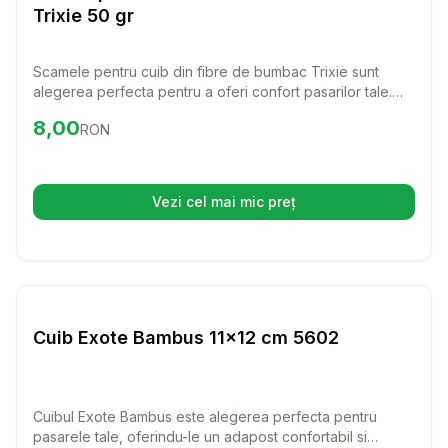
Trixie 50 gr
Scamele pentru cuib din fibre de bumbac Trixie sunt
alegerea perfecta pentru a oferi confort pasarilor tale.
Realizate din materiale 100% naturale, aceste fibre sunt
Preț:
8.00
RON
8,00
RON
ideale pentru a crea un cuib calduros si sigur.
Vezi cel mai mic preț
(se deschide într-o filă nouă)
Setează alertă de preț pentru
Compară
Cu
Cuiburi Pasari
Cuib Exote Bambus 11x12 cm 5602
Cuibul Exote Bambus este alegerea perfecta pentru
pasarele tale, oferindu-le un adapost confortabil si