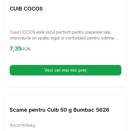
Cuiburi Pasari
CUIB COCOS
Cuiul COCOS este locul perfect pentru pasarele tale,
oferindu-le un spatiu sigur si confortabil pentru odihna. Cu
dimensiuni ideale, acest cuib va aduce un plus de confort
Preț:
7.35
RON
7,35
RON
si siguranta in viata micilor tale prieteni. Fii sigur ca
pasarele tale se vor bucura de un loc cald si primitor!
Vezi cel mai mic preț
(se deschide într-o filă nouă)
Setează alertă de preț pentru
Compară
Sc
Cuiburi Pasari
Scame pentru Cuib 50 g Bumbac 5626
154,20 RON/kg