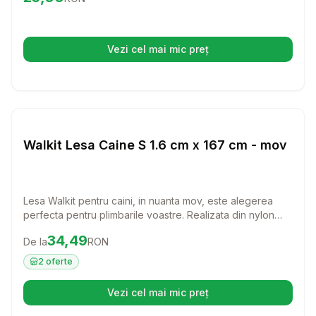
Vezi cel mai mic preț
(se deschide într-o filă nouă)
Setează alertă de preț pentru
Compară
Wa
Lese si Zgarzi
Walkit Lesa Caine S 1.6 cm x 167 cm - mov
Lesa Walkit pentru caini, in nuanta mov, este alegerea
perfecta pentru plimbarile voastre. Realizata din nylon
rezistent, aceasta lesa ofera confort si siguranta in
Preț:
34.49
RON
34,49
De la
RON
fiecare aventura alaturi de prietenul tau patruped.
2
oferte
Vezi cel mai mic preț
(se deschide într-o filă nouă)