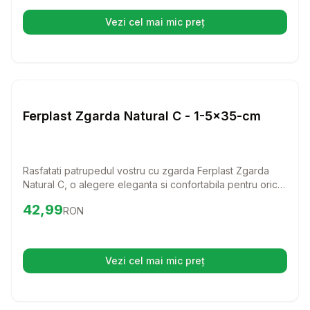
Vezi cel mai mic preț
(se deschide într-o filă nouă)
Setează alertă de preț pentru
Compară
Fe
Lese si Zgarzi
Ferplast Zgarda Natural C - 1-5x35-cm
Rasfatati patrupedul vostru cu zgarda Ferplast Zgarda
Natural C, o alegere eleganta si confortabila pentru orice
caine. Fabricata din piele autentica, aceasta zgarda
Preț:
42.99
RON
42,99
RON
combina stilul clasic cu functionalitatea, asigurand o
potrivire perfecta si un aspect rafinat.
Vezi cel mai mic preț
(se deschide într-o filă nouă)