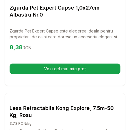
Lese si Zgarzi
Zgarda Pet Expert Capse 1,0x27cm
Albastru Nr.0
Zgarda Pet Expert Capse este alegerea ideala pentru
proprietarii de caini care doresc un accesoriu elegant si
rezistent. Fabricata din piele naturala, aceasta zgarda
Preț:
8.38
RON
8,38
RON
ofera confort maxim si un stil deosebit pentru patrupedul
tau.
Vezi cel mai mic preț
(se deschide într-o filă nouă)
Setează alertă de preț pentru
Compară
Le
Lese si Zgarzi
Lesa Retractabila Kong Explore, 7.5m-50
Kg, Rosu
3,73 RON/kg