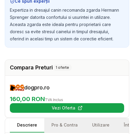
Ce spun experții
atat pentru dumneavoastra, cat si pentru patrupedul
Expertiza in dresajul canin recomanda zgarda Hermann
dumneavoastra.
Sprenger datorita confortului si usurintei in utilizare.
Aceasta zgarda este ideala pentru proprietarii care
doresc sa evite stresul cainelui in timpul dresajului,
oferind in acelasi timp un sistem de corectie eficient.
Compara Preturi
1
oferte
dogpro.ro
160,00
RON
TVA Inclus
Vezi Oferta
(se deschide într-o filă nouă)
Descriere
Pro & Contra
Utilizare
Într