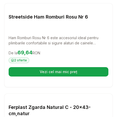
Setează alertă de preț pentru
Compară
St
Lese si Zgarzi
Streetside Ham Romburi Rosu Nr 6
Ham Romburi Rosu Nr 6 este accesoriul ideal pentru
plimbarile confortabile si sigure alaturi de cainele
dumneavoastra. Fabricat din piele de calitate, acest ham
Preț:
69.64
RON
69,64
De la
RON
ofera atat stil, cat si control, permitandu-va sa va bucurati
de fiecare moment petrecut impreuna.
2
oferte
Vezi cel mai mic preț
(se deschide într-o filă nouă)
Setează alertă de preț pentru
Compară
Fe
Lese si Zgarzi
Ferplast Zgarda Natural C - 20x43-
cm,natur