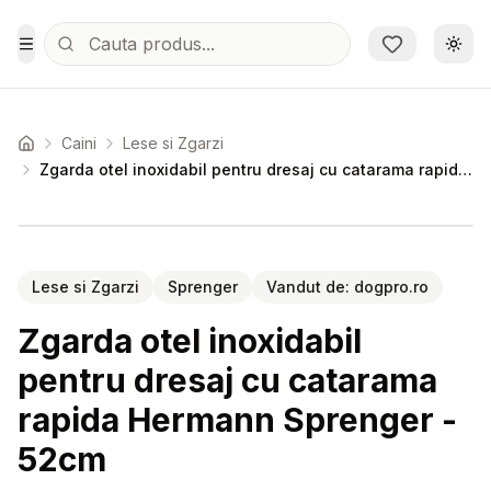
Sari la conținutul principal
Schi
Toggle Menu
Caini
Lese si Zgarzi
Acasa
Zgarda otel inoxidabil pentru dresaj cu catarama rapida Hermann Sprenger - 52cm
Setează alertă de preț pentru
Compară
Zg
Lese si Zgarzi
Sprenger
Vandut de:
dogpro.ro
Zgarda otel inoxidabil
pentru dresaj cu catarama
rapida Hermann Sprenger -
52cm