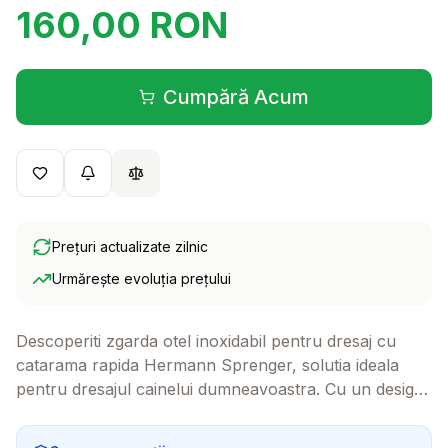
160,00
RON
Cumpără Acum
(se deschide într-o filă 
Prețuri actualizate zilnic
Urmărește evoluția prețului
Descoperiti zgarda otel inoxidabil pentru dresaj cu
catarama rapida Hermann Sprenger, solutia ideala
pentru dresajul cainelui dumneavoastra. Cu un design
prietenos si usor de utilizat, aceasta zgarda va face
procesul de dresaj mult mai placut si eficient pentru