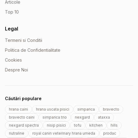
Articole
Top 10
Legal
Termeni si Conditii
Politica de Confidentialitate
Cookies
Despre Noi
Căutări populare
hrana caini
hrana uscata pisici
simparica
bravecto
bravecto caini
simparica trio
nexgard
ataxxa
nexgard spectra
nisip pisici
tofu
kitchen
hills
nutraline
royal canin veterinary hrana umeda
prodac