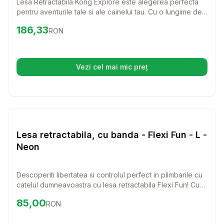
Lesa Retractabila Kong Explore este alegerea perfecta
pentru aventurile tale si ale cainelui tau. Cu o lungime de
7.5 metri si o capacitate de suport de pana la 50 kg,
Preț:
186.33
RON
186,33
RON
aceasta lesa ofera libertate de miscare si control in
acelasi timp, ideal pentru plimbari in parc sau drumetii.
Vezi cel mai mic preț
(se deschide într-o filă nouă)
Setează alertă de preț pentru
Compară
Le
Lese si Zgarzi
Lesa retractabila, cu banda - Flexi Fun - L -
Neon
Descoperiti libertatea si controlul perfect in plimbarile cu
catelul dumneavoastra cu lesa retractabila Flexi Fun! Cu
un design elegant si o lungime de 5 metri, aceasta lesa
Preț:
85.00
RON
85,00
RON
este ideala pentru cainii de pana la 50 kg, oferindu-le
spatiu sa exploreze in siguranta.