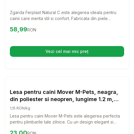
Zgarda Ferplast Natural C este alegerea ideala pentru
cainii care merita stil si confort. Fabricata din piele
naturala, aceasta zgarda combina eleganta cu
Preț:
58.99
RON
58,99
RON
durabilitatea, oferind o potrivire perfecta pentru orice
caine.
Vezi cel mai mic preț
(se deschide într-o filă nouă)
Setează alertă de preț pentru
Compară
Le
Lese si Zgarzi
Lesa pentru caini Mover M-Pets, neagra,
din poliester si neopren, lungime 1.2 m,
pentru caini cu greutate de pana la 20 kg
1,15 RON/kg
Lesa pentru caini Mover M-Pets este alegerea perfecta
pentru plimbarile tale zilnice. Cu un design elegant si
materiale de inalta calitate, aceasta lesa asigura confort si
Preț:
23.00
RON
23,00
RON
siguranta atat pentru tine, cat si pentru catelul tau.