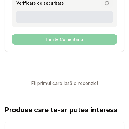
Verificare de securitate
Trimite Comentariul
Fii primul care lasă o recenzie!
Produse care te-ar putea interesa
Setează alertă de preț pentru
Compară
Zg