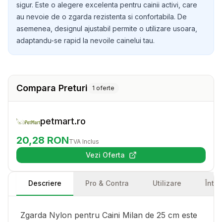
sigur. Este o alegere excelenta pentru cainii activi, care
au nevoie de o zgarda rezistenta si confortabila. De
asemenea, designul ajustabil permite o utilizare usoara,
adaptandu-se rapid la nevoile cainelui tau.
Compara Preturi
1
oferte
petmart.ro
20,28
RON
TVA Inclus
Vezi Oferta
(se deschide într-o filă nouă)
Descriere
Pro & Contra
Utilizare
Într
Zgarda Nylon pentru Caini Milan de 25 cm este