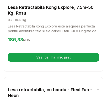
Lese si Zgarzi
Lesa Retractabila Kong Explore, 7.5m-50
Kg, Rosu
3,73 RON/kg
Lesa Retractabila Kong Explore este alegerea perfecta
pentru aventurile tale si ale cainelui tau. Cu o lungime de
7.5 metri si o capacitate de suport de pana la 50 kg,
Preț:
186.33
RON
186,33
RON
aceasta lesa ofera libertate de miscare si control in
acelasi timp, ideal pentru plimbari in parc sau drumetii.
Vezi cel mai mic preț
(se deschide într-o filă nouă)
Setează alertă de preț pentru
Compară
Le
Lese si Zgarzi
Lesa retractabila, cu banda - Flexi Fun - L -
Neon