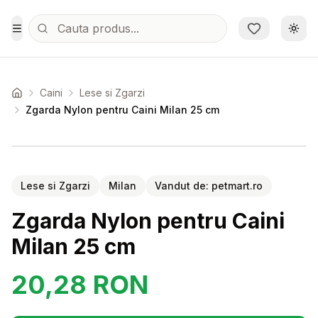
Sari la conținutul principal
Schi
Toggle Menu
Caini
Lese si Zgarzi
Acasa
Zgarda Nylon pentru Caini Milan 25 cm
Setează alertă de preț pentru
Compară
Zg
Lese si Zgarzi
Milan
Vandut de:
petmart.ro
Zgarda Nylon pentru Caini
Milan 25 cm
20,28
RON