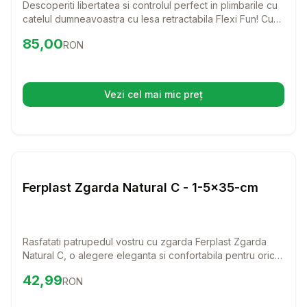
Descoperiti libertatea si controlul perfect in plimbarile cu
catelul dumneavoastra cu lesa retractabila Flexi Fun! Cu
un design elegant si o lungime de 5 metri, aceasta lesa
Preț:
85.00
RON
85,00
RON
este ideala pentru cainii de pana la 50 kg, oferindu-le
spatiu sa exploreze in siguranta.
Vezi cel mai mic preț
(se deschide într-o filă nouă)
Setează alertă de preț pentru
Compară
Fe
Lese si Zgarzi
Ferplast Zgarda Natural C - 1-5x35-cm
Rasfatati patrupedul vostru cu zgarda Ferplast Zgarda
Natural C, o alegere eleganta si confortabila pentru orice
caine. Fabricata din piele autentica, aceasta zgarda
Preț:
42.99
RON
42,99
RON
combina stilul clasic cu functionalitatea, asigurand o
potrivire perfecta si un aspect rafinat.