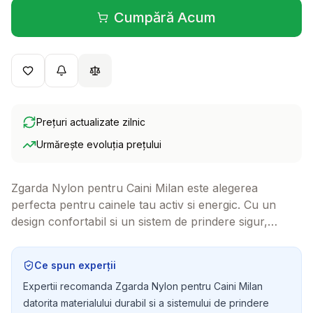
Cumpără Acum
(se deschide într-o filă 
Prețuri actualizate zilnic
Urmărește evoluția prețului
Zgarda Nylon pentru Caini Milan este alegerea
perfecta pentru cainele tau activ si energic. Cu un
design confortabil si un sistem de prindere sigur,
aceasta zgarda va face plimbarile mai placute pentru
tine si companionul tau patruped.
Ce spun experții
Expertii recomanda Zgarda Nylon pentru Caini Milan
datorita materialului durabil si a sistemului de prindere