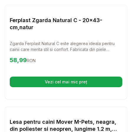
Setează alertă de preț pentru
Compară
Fe
Lese si Zgarzi
Ferplast Zgarda Natural C - 20x43-
cm,natur
Zgarda Ferplast Natural C este alegerea ideala pentru
cainii care merita stil si confort. Fabricata din piele
naturala, aceasta zgarda combina eleganta cu
Preț:
58.99
RON
58,99
RON
durabilitatea, oferind o potrivire perfecta pentru orice
caine.
Vezi cel mai mic preț
(se deschide într-o filă nouă)
Setează alertă de preț pentru
Compară
Le
Lese si Zgarzi
Lesa pentru caini Mover M-Pets, neagra,
din poliester si neopren, lungime 1.2 m,