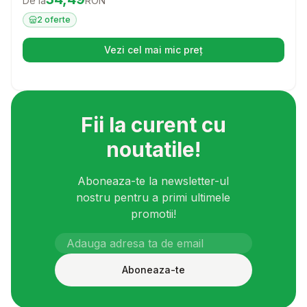
De la
RON
fiecare aventura alaturi de prietenul tau patruped.
2
oferte
Vezi cel mai mic preț
(se deschide într-o filă nouă)
Fii la curent cu
noutatile!
Aboneaza-te la newsletter-ul
nostru pentru a primi ultimele
promotii!
Aboneaza-te