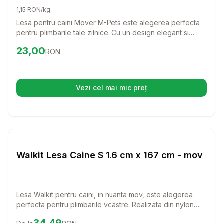
pentru caini cu greutate de pana la 20 kg
1,15 RON/kg
Lesa pentru caini Mover M-Pets este alegerea perfecta
pentru plimbarile tale zilnice. Cu un design elegant si
materiale de inalta calitate, aceasta lesa asigura confort si
Preț:
23.00
RON
23,00
RON
siguranta atat pentru tine, cat si pentru catelul tau.
Vezi cel mai mic preț
(se deschide într-o filă nouă)
Setează alertă de preț pentru
Compară
Wa
Lese si Zgarzi
Walkit Lesa Caine S 1.6 cm x 167 cm - mov
Lesa Walkit pentru caini, in nuanta mov, este alegerea
perfecta pentru plimbarile voastre. Realizata din nylon
rezistent, aceasta lesa ofera confort si siguranta in
Preț:
34.49
RON
34,49