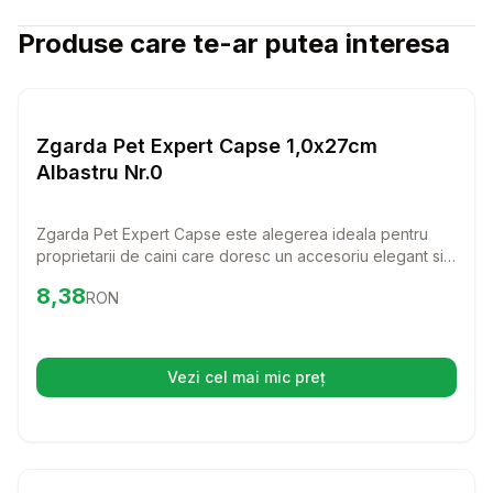
Produse care te-ar putea interesa
Setează alertă de preț pentru
Compară
Zg
Lese si Zgarzi
Zgarda Pet Expert Capse 1,0x27cm
Albastru Nr.0
Zgarda Pet Expert Capse este alegerea ideala pentru
proprietarii de caini care doresc un accesoriu elegant si
rezistent. Fabricata din piele naturala, aceasta zgarda
Preț:
8.38
RON
8,38
RON
ofera confort maxim si un stil deosebit pentru patrupedul
tau.
Vezi cel mai mic preț
(se deschide într-o filă nouă)
Setează alertă de preț pentru
Compară
Le