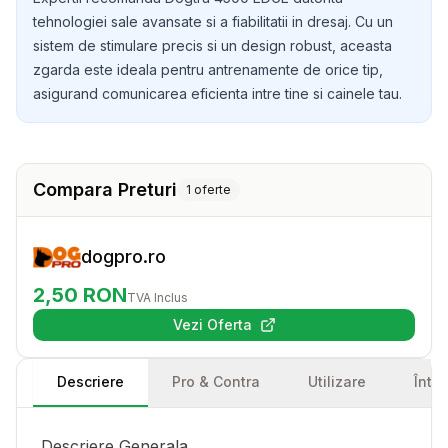
tehnologiei sale avansate si a fiabilitatii in dresaj. Cu un
sistem de stimulare precis si un design robust, aceasta
zgarda este ideala pentru antrenamente de orice tip,
asigurand comunicarea eficienta intre tine si cainele tau.
Compara Preturi
1
oferte
dogpro.ro
2,50
RON
TVA Inclus
Vezi Oferta
(se deschide într-o filă nouă)
Descriere
Pro & Contra
Utilizare
Într
Descriere Generala