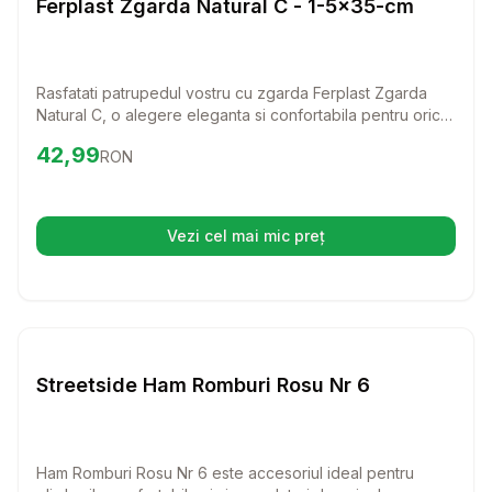
Ferplast Zgarda Natural C - 1-5x35-cm
Rasfatati patrupedul vostru cu zgarda Ferplast Zgarda
Natural C, o alegere eleganta si confortabila pentru orice
caine. Fabricata din piele autentica, aceasta zgarda
Preț:
42.99
RON
42,99
RON
combina stilul clasic cu functionalitatea, asigurand o
potrivire perfecta si un aspect rafinat.
Vezi cel mai mic preț
(se deschide într-o filă nouă)
Setează alertă de preț pentru
Compară
St
Lese si Zgarzi
Streetside Ham Romburi Rosu Nr 6
Ham Romburi Rosu Nr 6 este accesoriul ideal pentru