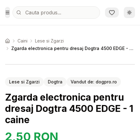
Sari la conținutul principal
Schi
Toggle Menu
Caini
Lese si Zgarzi
Acasa
Zgarda electronica pentru dresaj Dogtra 4500 EDGE - 1 caine
Setează alertă de preț pentru
Compară
Zg
Lese si Zgarzi
Dogtra
Vandut de:
dogpro.ro
Zgarda electronica pentru
dresaj Dogtra 4500 EDGE - 1
caine
2,50
RON