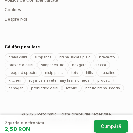
Politica de Confidentialitate
Cookies
Despre Noi
Căutări populare
hrana caini
simparica
hrana uscata pisici
bravecto
bravecto caini
simparica trio
nexgard
ataxxa
nexgard spectra
nisip pisici
tofu
hills
nutraline
kitchen
royal canin veterinary hrana umeda
prodac
canagan
probiotice caini
totolici
naturo hrana umeda
© 2026 Petomatic. Toate drepturile rezervate.
Construit din ❤️ pentru animalele noastre.
Zgarda electronica
Cumpără
2,50
RON
pentru dresaj Dogtra
(se deschi