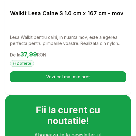
Lese si Zgarzi
Walkit Lesa Caine S 1.6 cm x 167 cm - mov
Lesa Walkit pentru caini, in nuanta mov, este alegerea
perfecta pentru plimbarile voastre. Realizata din nylon
rezistent, aceasta lesa ofera confort si siguranta in
Preț:
37.99
RON
37,99
De la
RON
fiecare aventura alaturi de prietenul tau patruped.
2
oferte
Vezi cel mai mic preț
(se deschide într-o filă nouă)
Fii la curent cu
noutatile!
Aboneaza-te la newsletter-ul