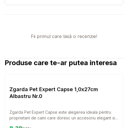
Fii primul care lasă o recenzie!
Produse care te-ar putea interesa
Setează alertă de preț pentru
Compară
Zg
Lese si Zgarzi
Zgarda Pet Expert Capse 1,0x27cm
Albastru Nr.0
Zgarda Pet Expert Capse este alegerea ideala pentru
proprietarii de caini care doresc un accesoriu elegant si
rezistent. Fabricata din piele naturala, aceasta zgarda
Preț:
8.38
RON