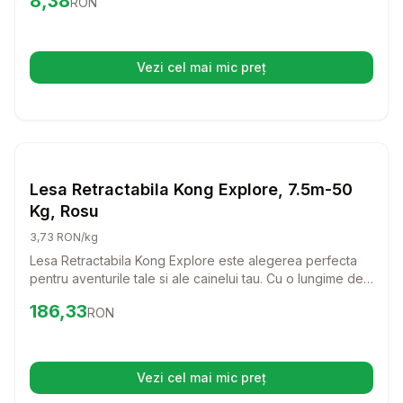
8,38
RON
ofera confort maxim si un stil deosebit pentru patrupedul
tau.
Vezi cel mai mic preț
(se deschide într-o filă nouă)
Setează alertă de preț pentru
Compară
Le
Lese si Zgarzi
Lesa Retractabila Kong Explore, 7.5m-50
Kg, Rosu
3,73 RON/kg
Lesa Retractabila Kong Explore este alegerea perfecta
pentru aventurile tale si ale cainelui tau. Cu o lungime de
7.5 metri si o capacitate de suport de pana la 50 kg,
Preț:
186.33
RON
186,33
RON
aceasta lesa ofera libertate de miscare si control in
acelasi timp, ideal pentru plimbari in parc sau drumetii.
Vezi cel mai mic preț
(se deschide într-o filă nouă)