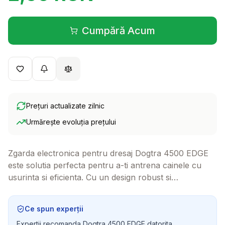
Cumpără Acum
(se deschide într-o filă 
Prețuri actualizate zilnic
Urmărește evoluția prețului
Zgarda electronica pentru dresaj Dogtra 4500 EDGE
este solutia perfecta pentru a-ti antrena cainele cu
usurinta si eficienta. Cu un design robust si
caracteristici avansate, aceasta zgarda ofera control
total si flexibilitate, permitandu-ti sa ai o comunicare
Ce spun experții
clara cu patrupedul tau.
Expertii recomanda Dogtra 4500 EDGE datorita