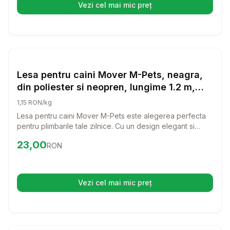
Vezi cel mai mic preț
(se deschide într-o filă nouă)
Setează alertă de preț pentru
Compară
Le
Lese si Zgarzi
Lesa pentru caini Mover M-Pets, neagra,
din poliester si neopren, lungime 1.2 m,
pentru caini cu greutate de pana la 20 kg
1,15 RON/kg
Lesa pentru caini Mover M-Pets este alegerea perfecta
pentru plimbarile tale zilnice. Cu un design elegant si
materiale de inalta calitate, aceasta lesa asigura confort si
Preț:
23.00
RON
23,00
RON
siguranta atat pentru tine, cat si pentru catelul tau.
Vezi cel mai mic preț
(se deschide într-o filă nouă)
Setează alertă de preț pentru
Compară
Wa