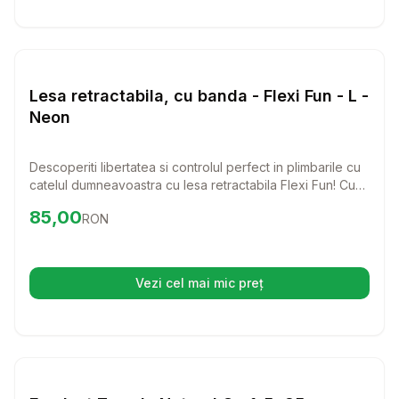
Setează alertă de preț pentru
Compară
Le
Lese si Zgarzi
Lesa retractabila, cu banda - Flexi Fun - L -
Neon
Descoperiti libertatea si controlul perfect in plimbarile cu
catelul dumneavoastra cu lesa retractabila Flexi Fun! Cu
un design elegant si o lungime de 5 metri, aceasta lesa
Preț:
85.00
RON
85,00
RON
este ideala pentru cainii de pana la 50 kg, oferindu-le
spatiu sa exploreze in siguranta.
Vezi cel mai mic preț
(se deschide într-o filă nouă)
Setează alertă de preț pentru
Compară
Fe
Lese si Zgarzi