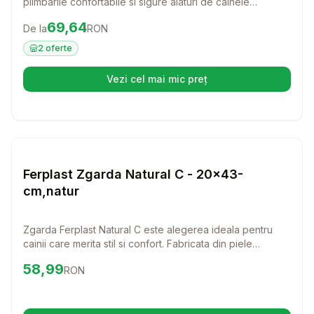
plimbarile confortabile si sigure alaturi de cainele
dumneavoastra. Fabricat din piele de calitate, acest ham
Preț:
69.64
RON
69,64
De la
RON
ofera atat stil, cat si control, permitandu-va sa va bucurati
de fiecare moment petrecut impreuna.
2
oferte
Vezi cel mai mic preț
(se deschide într-o filă nouă)
Setează alertă de preț pentru
Compară
Fe
Lese si Zgarzi
Ferplast Zgarda Natural C - 20x43-
cm,natur
Zgarda Ferplast Natural C este alegerea ideala pentru
cainii care merita stil si confort. Fabricata din piele
naturala, aceasta zgarda combina eleganta cu
Preț:
58.99
RON
58,99
RON
durabilitatea, oferind o potrivire perfecta pentru orice
caine.