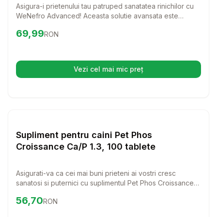
Asigura-i prietenului tau patruped sanatatea rinichilor cu
WeNefro Advanced! Aceasta solutie avansata este
special conceputa pentru a sprijini functia renala, fiind
Preț:
69.99
RON
69,99
RON
ideala pentru caini si pisici cu probleme de sanatate in
varsta.
Vezi cel mai mic preț
(se deschide într-o filă nouă)
Setează alertă de preț pentru
Compară
Su
Vitamine & Suplimente Caini
Supliment pentru caini Pet Phos
Croissance Ca/P 1.3, 100 tablete
Asigurati-va ca cei mai buni prieteni ai vostri cresc
sanatosi si puternici cu suplimentul Pet Phos Croissance
Ca/P 1.3! Acest produs este perfect pentru catei si catele
Preț:
56.70
RON
56,70
RON
in lactatie, oferindu-le nutrientii esentiali de care au
nevoie in perioadele de crestere si activitate.