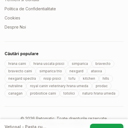
Politica de Confidentialitate
Cookies
Despre Noi
Căutări populare
hrana caini
hrana uscata pisici
simparica
bravecto
bravecto caini
simparica trio
nexgard
ataxxa
nexgard spectra
nisip pisici
tofu
kitchen
hills
nutraline
royal canin veterinary hrana umeda
prodac
canagan
probiotice caini
totolici
naturo hrana umeda
© 2026 Petomatic. Toate drepturile rezervate.
Construit din ❤️ pentru animalele noastre.
Veticoal - Pasta cu