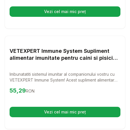
Vezi cel mai mic preț
(se deschide într-o filă nouă)
Setează alertă de preț pentru
Compară
VE
Vitamine & Suplimente Caini
VETEXPERT Immune System Supliment
alimentar imunitate pentru caini si pisici
30 capsule
Imbunatatiti sistemul imunitar al companionului vostru cu
VETEXPERT Immune System! Acest supliment alimentar
este special formulat pentru caini si pisici, avand 30 de
Preț:
55.29
RON
55,29
RON
capsule usor de administrat, care contribuie la sanatatea
generala si vitalitatea animalului vostru.
Vezi cel mai mic preț
(se deschide într-o filă nouă)