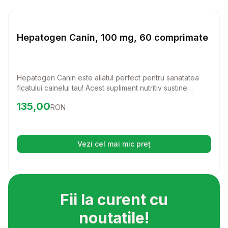
Setează alertă de preț pentru
Compară
He
Vitamine & Suplimente Caini
Hepatogen Canin, 100 mg, 60 comprimate
Hepatogen Canin este aliatul perfect pentru sanatatea
ficatului cainelui tau! Acest supliment nutritiv sustine
detoxifierea si imunitatea, asigurandu-i un stil de viata
Preț:
135.00
RON
135,00
RON
sanatos.
Vezi cel mai mic preț
(se deschide într-o filă nouă)
Fii la curent cu
noutatile!