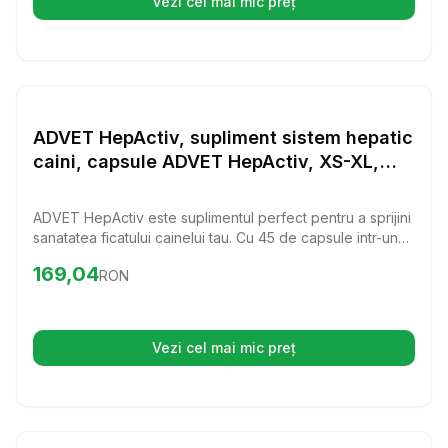
Vezi cel mai mic preț
(se deschide într-o filă nouă)
Setează alertă de preț pentru
Compară
AD
Vitamine & Suplimente Caini
ADVET HepActiv, supliment sistem hepatic
caini, capsule ADVET HepActiv, XS-XL,
supliment sistem hepatic caini si pisici,
flacon, 45 capsule
ADVET HepActiv este suplimentul perfect pentru a sprijini
sanatatea ficatului cainelui tau. Cu 45 de capsule intr-un
flacon, acest produs este usor de administrat si contribuie
Preț:
169.04
RON
169,04
RON
la bunastarea prietenului tau patruped.
Vezi cel mai mic preț
(se deschide într-o filă nouă)
Setează alertă de preț pentru
Compară
Pr