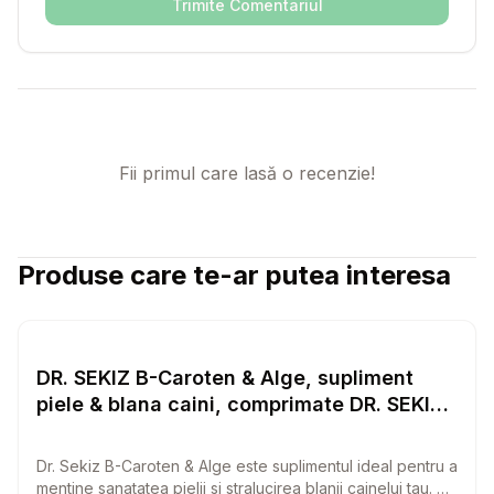
Trimite Comentariul
Fii primul care lasă o recenzie!
Produse care te-ar putea interesa
Setează alertă de preț pentru
Compară
DR
Vitamine & Suplimente Caini
DR. SEKIZ B-Caroten & Alge, supliment
piele & blana caini, comprimate DR. SEKIZ
B-Caroten & Alge, XS-XL, supliment piele
& blana caini, flacon, 100 comprimate
Dr. Sekiz B-Caroten & Alge este suplimentul ideal pentru a
mentine sanatatea pielii si stralucirea blanii cainelui tau. Cu