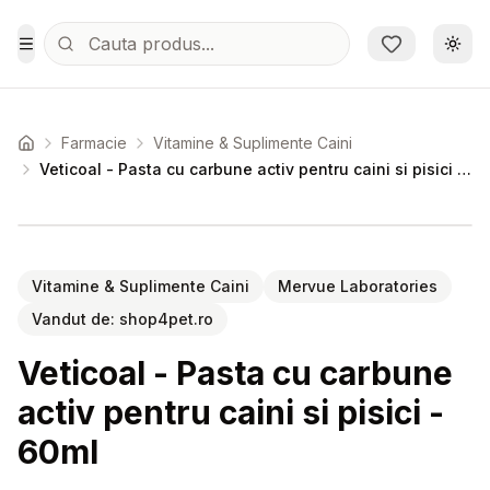
Sari la conținutul principal
Schi
Toggle Menu
Farmacie
Vitamine & Suplimente Caini
Acasa
Veticoal - Pasta cu carbune activ pentru caini si pisici - 60ml
Setează alertă de preț pentru
Compară
Ve
Vitamine & Suplimente Caini
Mervue Laboratories
Vandut de:
shop4pet.ro
Veticoal - Pasta cu carbune
activ pentru caini si pisici -
60ml