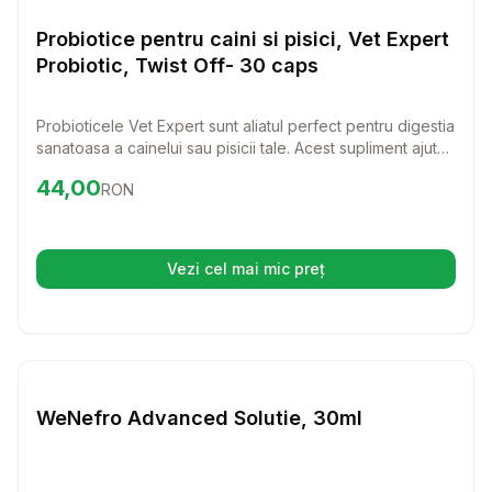
Vitamine & Suplimente Caini
Probiotice pentru caini si pisici, Vet Expert
Probiotic, Twist Off- 30 caps
Probioticele Vet Expert sunt aliatul perfect pentru digestia
sanatoasa a cainelui sau pisicii tale. Acest supliment ajuta
la restabilirea echilibrului microbiomului intestinal,
Preț:
44.00
RON
44,00
RON
reducand disconfortul digestiv.
Vezi cel mai mic preț
(se deschide într-o filă nouă)
Setează alertă de preț pentru
Compară
We
Vitamine & Suplimente Caini
WeNefro Advanced Solutie, 30ml