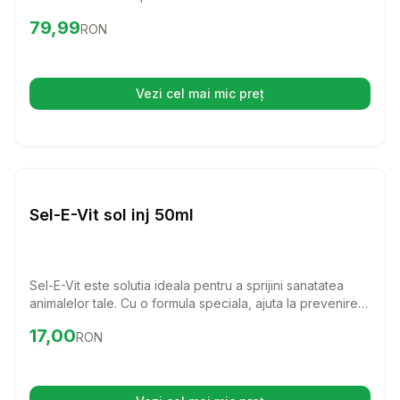
100 de comprimate disponibile, acest produs este usor
Preț:
79.99
RON
79,99
RON
de administrat si aduce beneficii vizibile in doar cateva
saptamani.
Vezi cel mai mic preț
(se deschide într-o filă nouă)
Setează alertă de preț pentru
Compară
Se
Vitamine & Suplimente Caini
Sel-E-Vit sol inj 50ml
Sel-E-Vit este solutia ideala pentru a sprijini sanatatea
animalelor tale. Cu o formula speciala, ajuta la prevenirea
miodistrofiei si la imbunatatirea reproducerii.
Preț:
17.00
RON
17,00
RON