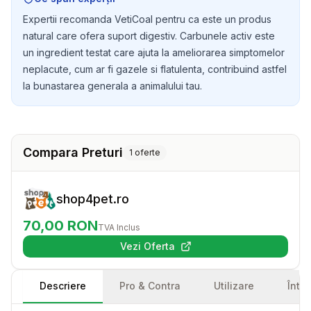
Expertii recomanda VetiCoal pentru ca este un produs
natural care ofera suport digestiv. Carbunele activ este
un ingredient testat care ajuta la ameliorarea simptomelor
neplacute, cum ar fi gazele si flatulenta, contribuind astfel
la bunastarea generala a animalului tau.
Compara Preturi
1
oferte
shop4pet.ro
70,00
RON
TVA Inclus
Vezi Oferta
(se deschide într-o filă nouă)
Descriere
Pro & Contra
Utilizare
Într