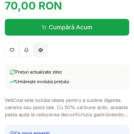
70,00
RON
Cumpără Acum
(se deschide într-o filă 
Prețuri actualizate zilnic
Urmărește evoluția prețului
VetiCoal este solutia ideala pentru a sustine digestia
cainelui sau pisicii tale. Cu 50% carbune activ, aceasta
pasta ajuta la reducerea disconfortului gastrointestinal
si la absorbtia toxinelor.
Ce spun experții