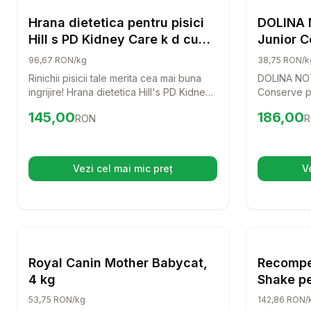
Pisici
Hrana dietetica pentru pisici
DOLINA 
Hill s PD Kidney Care k d cu
Junior C
pui 1,5 kg
cu curc
96,67 RON/kg
38,75 RON/k
Rinichii pisicii tale merita cea mai buna
DOLINA NOT
ingrijire! Hrana dietetica Hill's PD Kidney
Conserve pe
Care k/d cu pui este special creata
masa delici
Preț:
145.00
RON
Preț:
186.
145,00
186,00
RON
R
pentru a sprijini sanatatea rinichilor si a
tai de pisic
incetini progresia afectiunilor renale. O
aceasta con
alegere delicioasa si nutritiva pentru
lor armonio
pisica ta!
necesara pe
Vezi cel mai mic preț
V
(se deschide într-o filă nouă)
Setează alertă de preț pentru
Compară
Pisici
Royal Canin Mother Babycat,
Recompe
4 kg
Shake pen
12 g
53,75 RON/kg
142,86 RON/