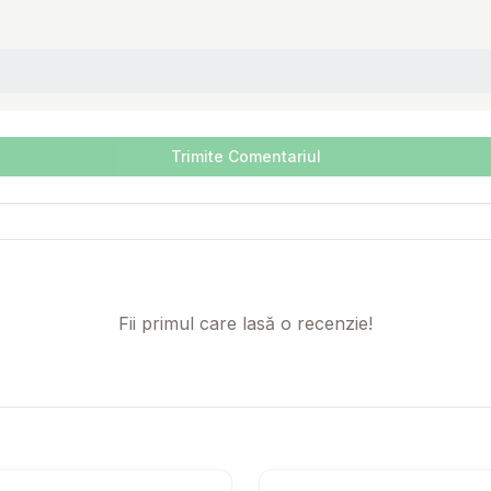
Trimite Comentariul
Fii primul care lasă o recenzie!
tetica pentru pisici Hill s PD Kidney Care k d cu pui 1,5 kg
Setează alertă de preț pentru
Compară
DOLINA NOTECI Premium Ju
Setează 
Co