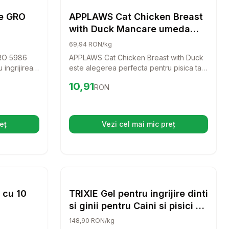
Pisici
Pisici
re GRO
APPLAWS Cat Chicken Breast
with Duck Mancare umeda
pisica, cu pui si rata 156g
69,94 RON/kg
GRO 5986
APPLAWS Cat Chicken Breast with Duck
ingrijirea
este alegerea perfecta pentru pisica ta,
sign
oferindu-i o masa delicioasa si
Preț:
10.91
RON
10,91
RON
nta, acest
sanatoasa. Cu ingrediente de calitate
lor o
superioara, aceasta hrana umeda va
ntru tine si
satisface chiar si cele mai pretentioase
gusturi ale felinei tale.
eț
Vezi cel mai mic preț
hide într-o filă nouă)
(se deschide într-o filă n
 Shake pentru pisici - Rata - 7 x 12 g
alertă de preț pentru
mpară
ZOLUX Anah Pieptene cu 10 dinti pentru pis
Setează alertă de preț p
Compară
Pisici
Pisici
 cu 10
TRIXIE Gel pentru ingrijire dinti
si ginii pentru Caini si pisici -
aroma vita 100 g
148,90 RON/kg