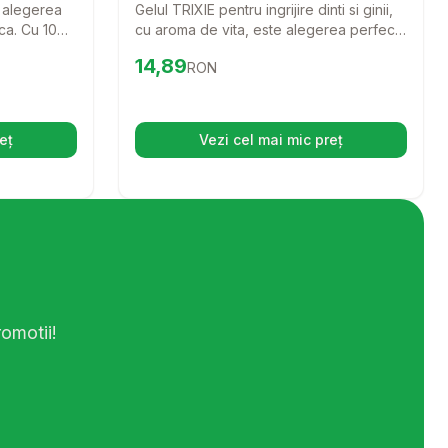
 alegerea
Gelul TRIXIE pentru ingrijire dinti si ginii,
ica. Cu 10
cu aroma de vita, este alegerea perfecta
pentru a mentine sanatatea orala a
Preț:
14.89
RON
14,89
RON
artarea
cainelui sau pisicii tale. Cu o formula
i stralucire
speciala, acest gel face ingrijirea dintilor
o experienta placuta si usoara, atat
pentru tine, cat si pentru animalutul tau.
eț
Vezi cel mai mic preț
hide într-o filă nouă)
(se deschide într-o filă n
omotii!