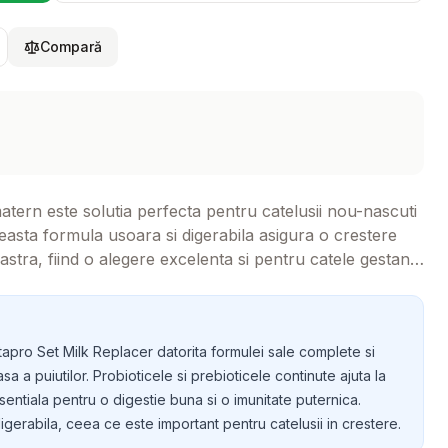
Compară
atern este solutia perfecta pentru catelusii nou-nascuti
easta formula usoara si digerabila asigura o crestere
astra, fiind o alegere excelenta si pentru catele gestante
tapro Set Milk Replacer datorita formulei sale complete si
a a puiutilor. Probioticele si prebioticele continute ajuta la
sentiala pentru o digestie buna si o imunitate puternica.
erabila, ceea ce este important pentru catelusii in crestere.