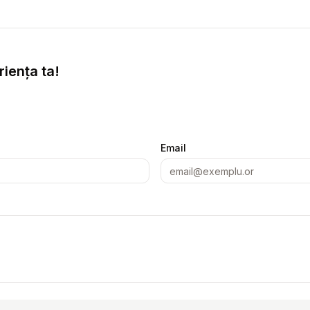
iența ta!
Email