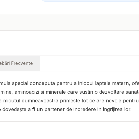
rebări Frecvente
la special conceputa pentru a inlocui laptele matern, oferin
amine, aminoacizi si minerale care sustin o dezvoltare sanat
a micutul dumneavoastra primeste tot ce are nevoie pentru a
dovedește a fi un partener de incredere in ingrijirea lor.