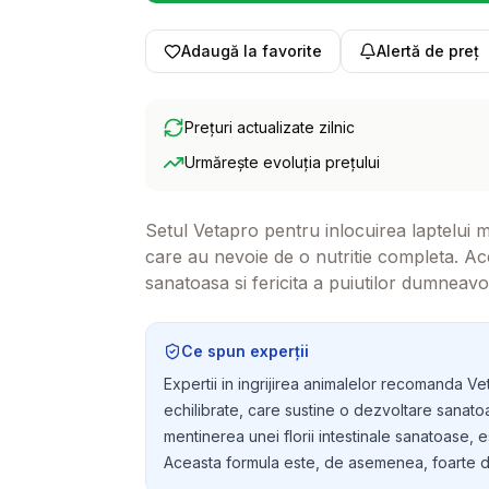
Adaugă la favorite
Alertă de preț
Prețuri actualizate zilnic
Urmărește evoluția prețului
Setul Vetapro pentru inlocuirea laptelui m
care au nevoie de o nutritie completa. Ac
sanatoasa si fericita a puiutilor dumneavo
sau care alapteaza.
Ce spun experții
Expertii in ingrijirea animalelor recomanda Ve
echilibrate, care sustine o dezvoltare sanatoas
mentinerea unei florii intestinale sanatoase, e
Aceasta formula este, de asemenea, foarte dig