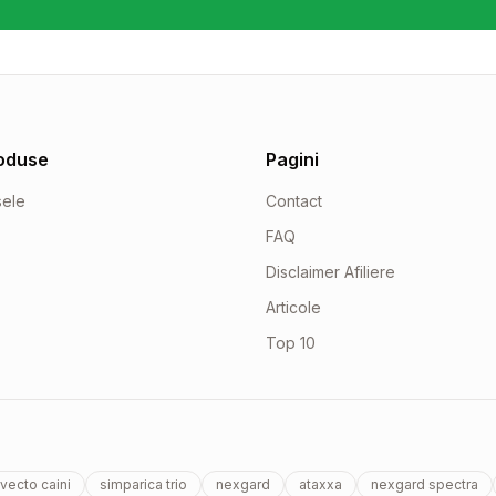
oduse
Pagini
sele
Contact
FAQ
Disclaimer Afiliere
Articole
Top 10
vecto caini
simparica trio
nexgard
ataxxa
nexgard spectra