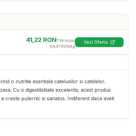
41,22
RON
TVA Inclus
Vezi Oferta
(se deschide într-
124,91
RON
/kg
d o nutritie esentiala catelusilor si catelelor.
oasa. Cu o digestibilitate excelenta, acest produs
 creste puternic si sanatos. Indiferent daca aveti