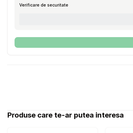
Verificare de securitate
Produse care te-ar putea interesa
Setează alertă de preț pentru
Compară
Hrana die