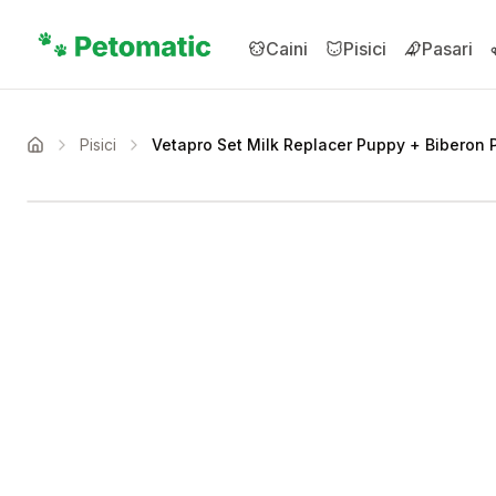
Sari la conținutul principal
Caini
Pisici
Pasari
Pisici
Vetapro Set Milk Replacer Puppy + Biberon P
Acasa
Setează alertă de preț 
Compară