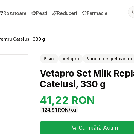
Rozatoare
Pesti
Reduceri
Farmacie
entru Catelusi, 330 g
pentru
Vetapro Set Milk Replacer Puppy + Biberon Pentru Catelus
Pisici
Vetapro
Vandut de:
petmart.ro
Vetapro Set Milk Rep
Catelusi, 330 g
41,22
RON
124,91
RON
/kg
Cumpără Acum
(se deschide înt