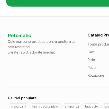
Petomatic
Catalog Pr
Cele mai bune produse pentru prietenii tai
Toate produ
necuvantatori.
Caini
Livrate rapid, adorate imediat.
Pisici
Pasari
Rozatoare
Căutări populare
hrana caini
hrana uscata pisici
simparica
bravecto
bra