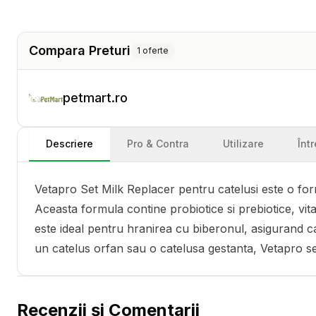
Compara Preturi
1
oferte
petmart.ro
Descriere
Pro & Contra
Utilizare
Înt
Vetapro Set Milk Replacer pentru catelusi este o formu
Aceasta formula contine probiotice si prebiotice, vit
este ideal pentru hranirea cu biberonul, asigurand c
un catelus orfan sau o catelusa gestanta, Vetapro se 
Recenzii și Comentarii