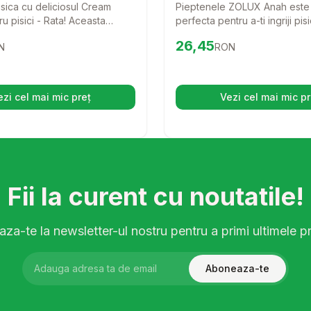
isica cu deliciosul Cream
Pieptenele ZOLUX Anah este
u pisici - Rata! Aceasta
perfecta pentru a-ti ingriji pis
oasa si irezistibila este
dinti, acest pieptene ajuta la
0
RON
Preț:
26.45
RON
26,45
N
RON
entru a aduce un zambet pe
descurcarea blanii si la indep
 tale si a transforma fiecare
parului mort, oferind confort s
-o experienta de neuitat.
pisicii tale.
ezi cel mai mic preț
Vezi cel mai mic pr
(se deschide într-o filă nouă)
(se desc
Fii la curent cu noutatile!
za-te la newsletter-ul nostru pentru a primi ultimele pr
Aboneaza-te