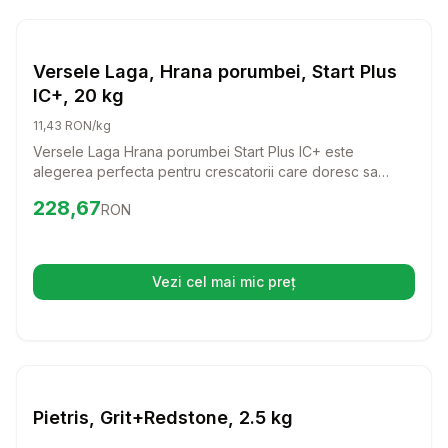
Setează alertă de preț pentru
Compară
Ve
Hrana Pasari Ferma
Versele Laga, Hrana porumbei, Start Plus
IC+, 20 kg
11,43 RON/kg
Versele Laga Hrana porumbei Start Plus IC+ este
alegerea perfecta pentru crescatorii care doresc sa
ofere un aliment premium porumbeilor vaduvi. Cu o
Preț:
228.67
RON
228,67
RON
formula special conceputa, aceasta hrana sustine forta si
vitalitatea pasarilor tale, asigurandu-le energia necesara
pentru zboruri indelungate.
Vezi cel mai mic preț
(se deschide într-o filă nouă)
Setează alertă de preț pentru
Compară
Pi
Hrana Pasari Ferma
Pietris, Grit+Redstone, 2.5 kg