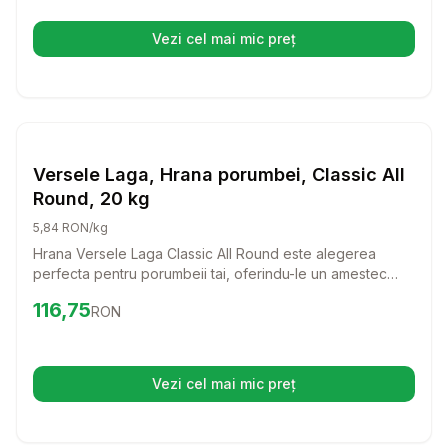
dezvoltare sanatoasa si o viata activa.
Vezi cel mai mic preț
(se deschide într-o filă nouă)
Setează alertă de preț pentru
Compară
Ve
Hrana Pasari Ferma
Versele Laga, Hrana porumbei, Classic All
Round, 20 kg
5,84 RON/kg
Hrana Versele Laga Classic All Round este alegerea
perfecta pentru porumbeii tai, oferindu-le un amestec
nutritiv si gustos, care ii va mentine sanatosi si energici.
Preț:
116.75
RON
116,75
RON
Cu un amestec colorat de porumb galben frantuzesc,
aceasta hrana este ideala pentru a le satisface nevoile
nutritionale zilnice.
Vezi cel mai mic preț
(se deschide într-o filă nouă)