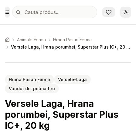
Sari la conținutul principal
Schi
Toggle Menu
Animale Ferma
Hrana Pasari Ferma
Acasa
Versele Laga, Hrana porumbei, Superstar Plus IC+, 20 kg
Setează alertă de preț pentru
Compară
Ve
Hrana Pasari Ferma
Versele-Laga
Vandut de:
petmart.ro
Versele Laga, Hrana
porumbei, Superstar Plus
IC+, 20 kg