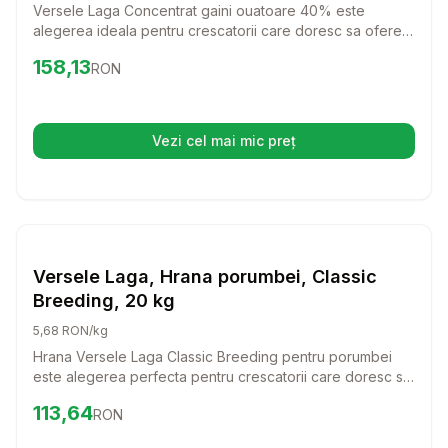
Versele Laga Concentrat gaini ouatoare 40% este
alegerea ideala pentru crescatorii care doresc sa ofere
hranire de calitate superioara gainilor lor. Cu un continut
Preț:
158.13
RON
158,13
RON
bogat de proteine si vitamine esentiale, acest concentrat
ajuta la producerea de oua sanatoase si gustoase.
Vezi cel mai mic preț
(se deschide într-o filă nouă)
Setează alertă de preț pentru
Compară
Ve
Hrana Pasari Ferma
Versele Laga, Hrana porumbei, Classic
Breeding, 20 kg
5,68 RON/kg
Hrana Versele Laga Classic Breeding pentru porumbei
este alegerea perfecta pentru crescatorii care doresc sa
ofere pasarii lor o alimentatie echilibrata si de calitate. Cu
Preț:
113.64
RON
113,64
RON
un amestec colorat ce include porumb galben frantuzesc,
aceasta hrana asigura nutrientii necesari pentru o