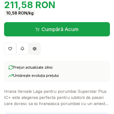
211,58
RON
10,58
RON
/kg
Cumpără Acum
(se deschide într-o filă 
Prețuri actualizate zilnic
Urmărește evoluția prețului
Hrana Versele Laga pentru porumbei Superstar Plus
IC+ este alegerea perfecta pentru iubitorii de pasari
care doresc sa isi hraneasca porumbeii cu un amestec
nutritiv de calitate. Formula sa speciala sustine