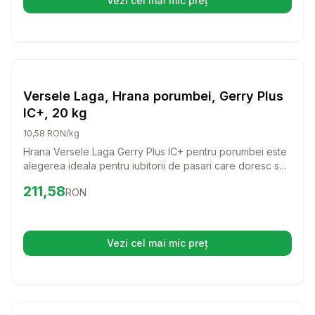
Vezi cel mai mic preț
(se deschide într-o filă nouă)
Setează alertă de preț pentru
Compară
Ve
Hrana Pasari Ferma
Versele Laga, Hrana porumbei, Gerry Plus
IC+, 20 kg
10,58 RON/kg
Hrana Versele Laga Gerry Plus IC+ pentru porumbei este
alegerea ideala pentru iubitorii de pasari care doresc sa
ofere un aliment complet si echilibrat. Cu o formula
Preț:
211.58
RON
211,58
RON
special creata, aceasta hrana va ajuta la mentinerea
sanatatii si vitalitatii porumbeilor dumneavoastra.
Vezi cel mai mic preț
(se deschide într-o filă nouă)
Setează alertă de preț pentru
Compară
Ve