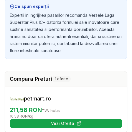
sanatatea si vitalitatea porumbeilor, oferindu-le toate
Ce spun experții
ingredientele necesare pentru performanta si
Expertii in ingrijirea pasarilor recomanda Versele Laga
bunastare.
Superstar Plus IC+ datorita formulei sale inovatoare care
sustine sanatatea si performanta porumbeilor. Aceasta
hrana nu doar ca ofera nutrienti esentiali, dar si sustine un
sistem imunitar puternic, contribuind la dezvoltarea unei
flore intestinale sanatoase.
Compara Preturi
1
oferte
petmart.ro
211,58
RON
TVA Inclus
10,58
RON
/kg
Vezi Oferta
(se deschide într-o filă nouă)