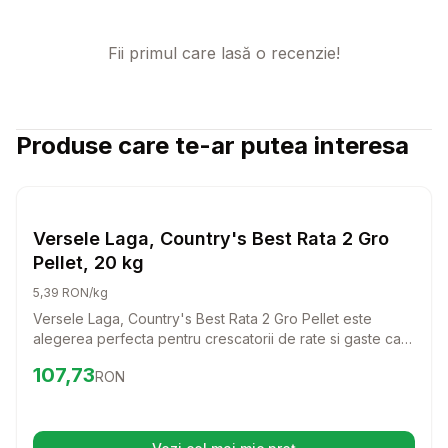
Fii primul care lasă o recenzie!
Produse care te-ar putea interesa
Setează alertă de preț pentru
Compară
Ve
Hrana Pasari Ferma
Versele Laga, Country's Best Rata 2 Gro
Pellet, 20 kg
5,39 RON/kg
Versele Laga, Country's Best Rata 2 Gro Pellet este
alegerea perfecta pentru crescatorii de rate si gaste care
doresc sa asigure o hrana echilibrata si sanatoasa puilor
Preț:
107.73
RON
107,73
RON
lor. Cu o formula bogata in nutrienti esentiali, acest furaj
promite o dezvoltare armonioasa si un penaj stralucitor.