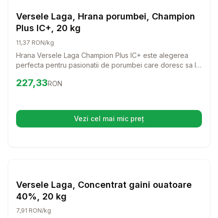
Hrana Pasari Ferma
Versele Laga, Hrana porumbei, Champion
Plus IC+, 20 kg
11,37 RON/kg
Hrana Versele Laga Champion Plus IC+ este alegerea
perfecta pentru pasionatii de porumbei care doresc sa le
ofere o nutritie completa si echilibrata. Cu un amestec
Preț:
227.33
RON
227,33
RON
special conceput pentru sezonul de curse, porumbeii tai
vor avea energie si vitalitate pentru a straluci in
competitiile lor.
Vezi cel mai mic preț
(se deschide într-o filă nouă)
Setează alertă de preț pentru
Compară
Ve
Hrana Pasari Ferma
Versele Laga, Concentrat gaini ouatoare
40%, 20 kg
7,91 RON/kg