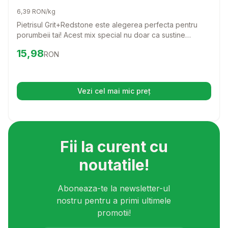
6,39 RON/kg
Pietrisul Grit+Redstone este alegerea perfecta pentru
porumbeii tai! Acest mix special nu doar ca sustine
digestia lor, dar contribuie si la sanatatea generala a
Preț:
15.98
RON
15,98
RON
pasarilor. Cu o combinatie de ingrediente nutritive, vei
observa o imbunatatire a starii lor de bine.
Vezi cel mai mic preț
(se deschide într-o filă nouă)
Fii la curent cu
noutatile!
Aboneaza-te la newsletter-ul
nostru pentru a primi ultimele
promotii!