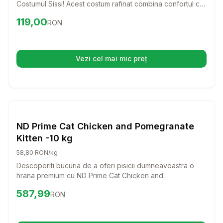
Costumul Sissi! Acest costum rafinat combina confortul cu
un stil chic, ideal pentru zilele racoroase.
Preț:
119.00
RON
119,00
RON
Vezi cel mai mic preț
(se deschide într-o filă nouă)
Setează alertă de preț pentru
Compară
ND
Caini
ND Prime Cat Chicken and Pomegranate
Kitten -10 kg
58,80 RON/kg
Descoperiti bucuria de a oferi pisicii dumneavoastra o
hrana premium cu ND Prime Cat Chicken and
Pomegranate Kitten! Aceasta formula delicioasa, bogata
Preț:
587.99
RON
587,99
RON
in carne proaspata de pui si ingrediente nutritive, va
sustine dezvoltarea sanatoasa a puiului dumneavoastra
de pisica.