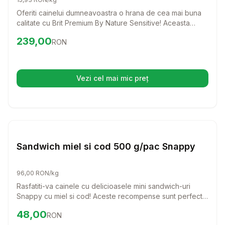
Oferiti cainelui dumneavoastra o hrana de cea mai buna
calitate cu Brit Premium By Nature Sensitive! Aceasta
formula delicioasa, bazata pe carne de somon, este
Preț:
239.00
RON
239,00
RON
special creata pentru a sustine cainii cu sensibilitati
digestive, asigurandu-le o digestie usoara si o blana
stralucitoare.
Vezi cel mai mic preț
(se deschide într-o filă nouă)
Setează alertă de preț pentru
Compară
Sa
Caini
Sandwich miel si cod 500 g/pac Snappy
96,00 RON/kg
Rasfatiti-va cainele cu delicioasele mini sandwich-uri
Snappy cu miel si cod! Aceste recompense sunt perfecte
pentru orice rasa, oferind un gust irezistibil si un aport
Preț:
48.00
RON
48,00
RON
nutritional echilibrat.