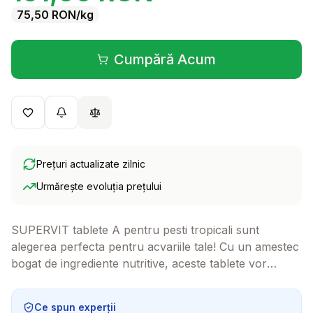
75,50
RON
/kg
Cumpără Acum
(se deschide într-o filă 
Prețuri actualizate zilnic
Urmărește evoluția prețului
SUPERVIT tablete A pentru pesti tropicali sunt
alegerea perfecta pentru acvariile tale! Cu un amestec
bogat de ingrediente nutritive, aceste tablete vor
mentine pestii sanatosi si energici, oferindu-le tot ce au
nevoie pentru o viata activa.
Ce spun experții