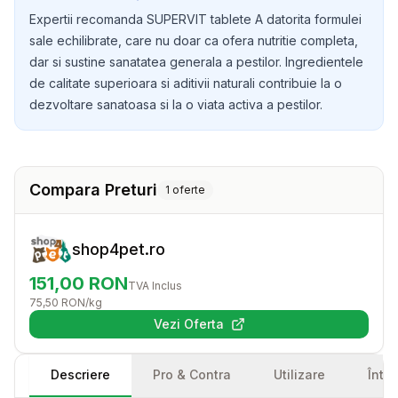
Expertii recomanda SUPERVIT tablete A datorita formulei
sale echilibrate, care nu doar ca ofera nutritie completa,
dar si sustine sanatatea generala a pestilor. Ingredientele
de calitate superioara si aditivii naturali contribuie la o
dezvoltare sanatoasa si la o viata activa a pestilor.
Compara Preturi
1
oferte
shop4pet.ro
151,00
RON
TVA Inclus
75,50
RON
/kg
Vezi Oferta
(se deschide într-o filă nouă)
Descriere
Pro & Contra
Utilizare
Într