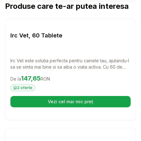
Produse care te-ar putea interesa
Setează alertă de preț pentru
Compară
Ir
Caini
Irc Vet, 60 Tablete
Irc Vet este solutia perfecta pentru cainele tau, ajutandu-l
sa se simta mai bine si sa aiba o viata activa. Cu 60 de
tablete usor de administrat, acest produs este ideal
Preț:
147.65
RON
147,65
De la
RON
pentru a oferi suport si confort patrupedului tau.
2
oferte
Vezi cel mai mic preț
(se deschide într-o filă nouă)
Setează alertă de preț pentru
Compară
Ra