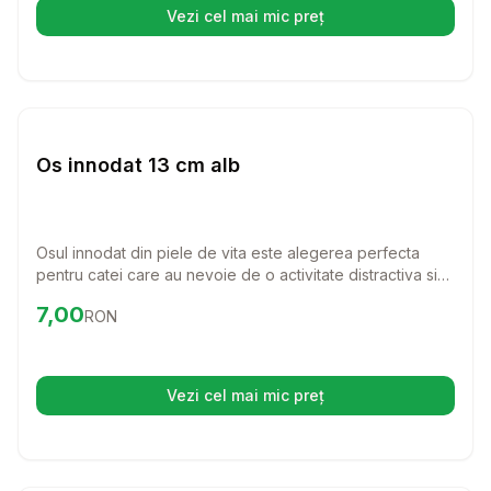
Vezi cel mai mic preț
(se deschide într-o filă nouă)
Setează alertă de preț pentru
Compară
Os
Caini
Os innodat 13 cm alb
Osul innodat din piele de vita este alegerea perfecta
pentru catei care au nevoie de o activitate distractiva si
benefica. Cu o lungime de 13 cm, este ideal pentru a intari
Preț:
7.00
RON
7,00
RON
si curata dantura cainelui tau, oferindu-i in acelasi timp o
placere de nedescris.
Vezi cel mai mic preț
(se deschide într-o filă nouă)
Setează alertă de preț pentru
Compară
RA