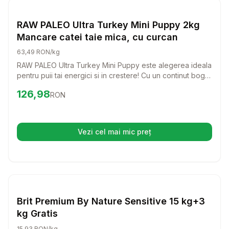
Caini
RAW PALEO Ultra Turkey Mini Puppy 2kg
Mancare catei taie mica, cu curcan
63,49 RON/kg
RAW PALEO Ultra Turkey Mini Puppy este alegerea ideala
pentru puii tai energici si in crestere! Cu un continut bogat
in curcan, aceasta mancare delicioasa ofera nutrientii
Preț:
126.98
RON
126,98
RON
necesari pentru o dezvoltare sanatoasa si un sistem
imunitar puternic.
Vezi cel mai mic preț
(se deschide într-o filă nouă)
Setează alertă de preț pentru
Compară
Br
Caini
Brit Premium By Nature Sensitive 15 kg+3
kg Gratis
15,93 RON/kg