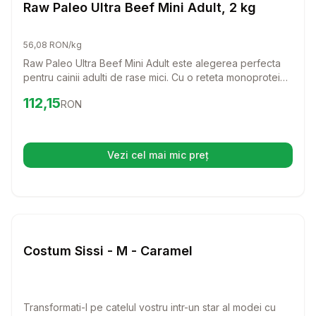
Caini
Raw Paleo Ultra Beef Mini Adult, 2 kg
56,08 RON/kg
Raw Paleo Ultra Beef Mini Adult este alegerea perfecta
pentru cainii adulti de rase mici. Cu o reteta monoproteica
din carne de vita de cea mai buna calitate, acest furaj
Preț:
112.15
RON
112,15
RON
asigura o alimentatie echilibrata si delicios de sanatoasa
pentru prietenul tau patruped.
Vezi cel mai mic preț
(se deschide într-o filă nouă)
Setează alertă de preț pentru
Compară
Co
Caini
Costum Sissi - M - Caramel
Transformati-l pe catelul vostru intr-un star al modei cu