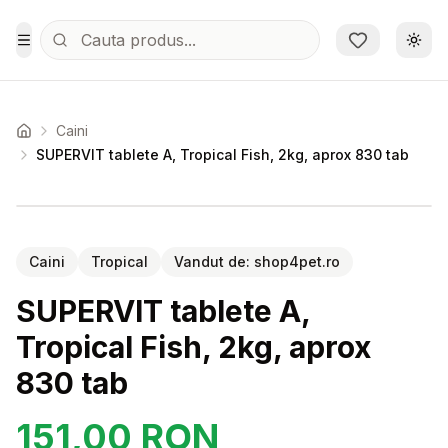
Sari la conținutul principal
Schi
Toggle Menu
Caini
Acasa
SUPERVIT tablete A, Tropical Fish, 2kg, aprox 830 tab
Setează alertă de preț pentru
Compară
SU
Caini
Tropical
Vandut de:
shop4pet.ro
SUPERVIT tablete A,
Tropical Fish, 2kg, aprox
830 tab
151,00
RON