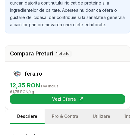
curcan datorita continutului ridicat de proteine si a
ingredientelor de calitate. Acestea nu doar ca ofera o
gustare delicioasa, dar contribuie si la sanatatea generala
a cainilor prin promovarea unei diete echilibrate.
Compara Preturi
1
oferte
fera.ro
12,35
RON
TVA Inclus
61,75
RON
/kg
Vezi Oferta
(se deschide într-o filă nouă)
Descriere
Pro & Contra
Utilizare
Într