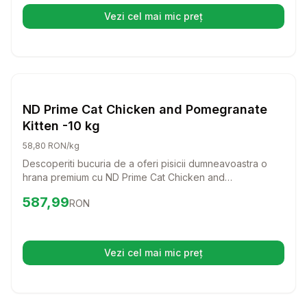
Vezi cel mai mic preț
(se deschide într-o filă nouă)
Setează alertă de preț pentru
Compară
ND
Caini
ND Prime Cat Chicken and Pomegranate
Kitten -10 kg
58,80 RON/kg
Descoperiti bucuria de a oferi pisicii dumneavoastra o
hrana premium cu ND Prime Cat Chicken and
Pomegranate Kitten! Aceasta formula delicioasa, bogata
Preț:
587.99
RON
587,99
RON
in carne proaspata de pui si ingrediente nutritive, va
sustine dezvoltarea sanatoasa a puiului dumneavoastra
de pisica.
Vezi cel mai mic preț
(se deschide într-o filă nouă)