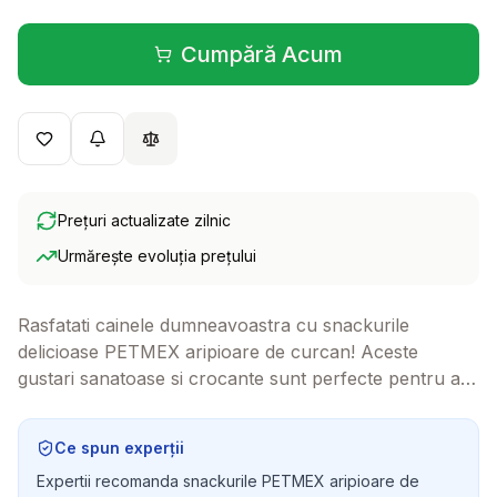
Cumpără Acum
(se deschide într-o filă 
Prețuri actualizate zilnic
Urmărește evoluția prețului
Rasfatati cainele dumneavoastra cu snackurile
delicioase PETMEX aripioare de curcan! Aceste
gustari sanatoase si crocante sunt perfecte pentru a-i
face ziua mai speciala si pentru a-i oferi o
recompensa pe masura.
Ce spun experții
Expertii recomanda snackurile PETMEX aripioare de