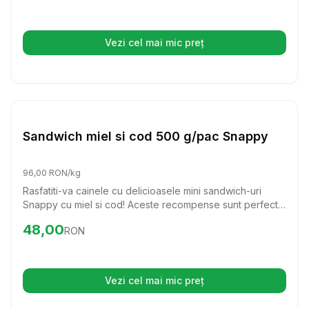
digestive, asigurandu-le o digestie usoara si o blana
stralucitoare.
Vezi cel mai mic preț
(se deschide într-o filă nouă)
Setează alertă de preț pentru
Compară
Sa
Caini
Sandwich miel si cod 500 g/pac Snappy
96,00 RON/kg
Rasfatiti-va cainele cu delicioasele mini sandwich-uri
Snappy cu miel si cod! Aceste recompense sunt perfecte
pentru orice rasa, oferind un gust irezistibil si un aport
Preț:
48.00
RON
48,00
RON
nutritional echilibrat.
Vezi cel mai mic preț
(se deschide într-o filă nouă)