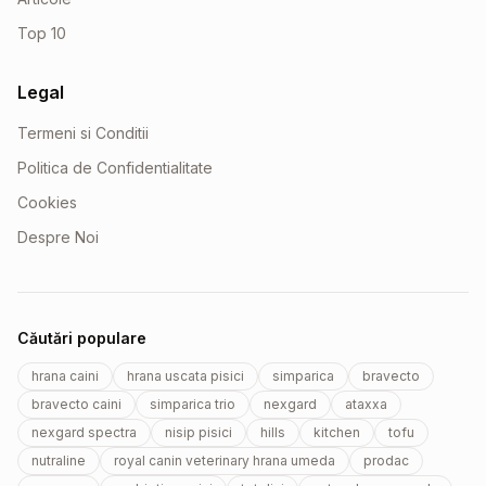
Top 10
Legal
Termeni si Conditii
Politica de Confidentialitate
Cookies
Despre Noi
Căutări populare
hrana caini
hrana uscata pisici
simparica
bravecto
bravecto caini
simparica trio
nexgard
ataxxa
nexgard spectra
nisip pisici
hills
kitchen
tofu
nutraline
royal canin veterinary hrana umeda
prodac