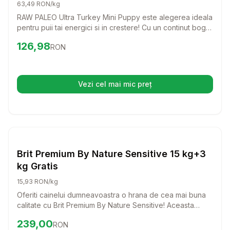
63,49 RON/kg
RAW PALEO Ultra Turkey Mini Puppy este alegerea ideala
pentru puii tai energici si in crestere! Cu un continut bogat
in curcan, aceasta mancare delicioasa ofera nutrientii
Preț:
126.98
RON
126,98
RON
necesari pentru o dezvoltare sanatoasa si un sistem
imunitar puternic.
Vezi cel mai mic preț
(se deschide într-o filă nouă)
Setează alertă de preț pentru
Compară
Br
Caini
Brit Premium By Nature Sensitive 15 kg+3
kg Gratis
15,93 RON/kg
Oferiti cainelui dumneavoastra o hrana de cea mai buna
calitate cu Brit Premium By Nature Sensitive! Aceasta
formula delicioasa, bazata pe carne de somon, este
Preț:
239.00
RON
239,00
RON
special creata pentru a sustine cainii cu sensibilitati