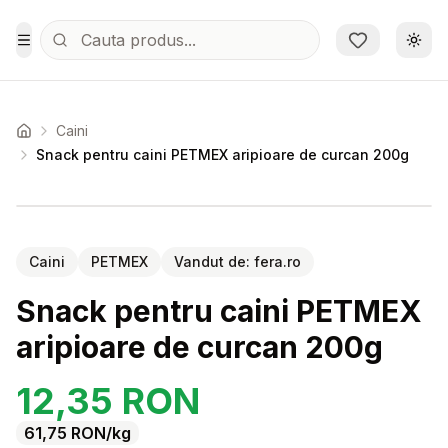
Sari la conținutul principal
Schi
Toggle Menu
Caini
Acasa
Snack pentru caini PETMEX aripioare de curcan 200g
Setează alertă de preț pentru
Compară
Sn
Caini
PETMEX
Vandut de:
fera.ro
Snack pentru caini PETMEX
aripioare de curcan 200g
12,35
RON
61,75
RON
/kg