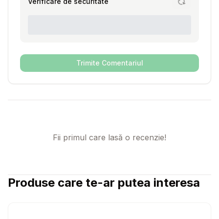
Verificare de securitate
Trimite Comentariul
Fii primul care lasă o recenzie!
Produse care te-ar putea interesa
Setează alertă de preț pentru
Compară
Ir