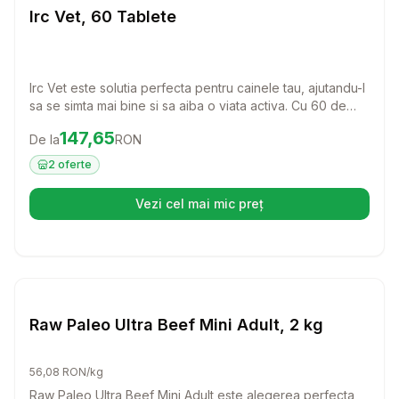
Caini
Irc Vet, 60 Tablete
Irc Vet este solutia perfecta pentru cainele tau, ajutandu-l
sa se simta mai bine si sa aiba o viata activa. Cu 60 de
tablete usor de administrat, acest produs este ideal
Preț:
147.65
RON
147,65
De la
RON
pentru a oferi suport si confort patrupedului tau.
2
oferte
Vezi cel mai mic preț
(se deschide într-o filă nouă)
Setează alertă de preț pentru
Compară
Ra
Caini
Raw Paleo Ultra Beef Mini Adult, 2 kg
56,08 RON/kg
Raw Paleo Ultra Beef Mini Adult este alegerea perfecta