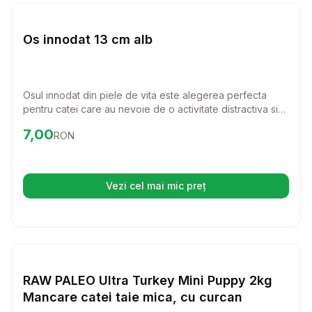
Setează alertă de preț pentru
Compară
Os
Caini
Os innodat 13 cm alb
Osul innodat din piele de vita este alegerea perfecta
pentru catei care au nevoie de o activitate distractiva si
benefica. Cu o lungime de 13 cm, este ideal pentru a intari
Preț:
7.00
RON
7,00
RON
si curata dantura cainelui tau, oferindu-i in acelasi timp o
placere de nedescris.
Vezi cel mai mic preț
(se deschide într-o filă nouă)
Setează alertă de preț pentru
Compară
RA
Caini
RAW PALEO Ultra Turkey Mini Puppy 2kg
Mancare catei taie mica, cu curcan