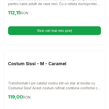
pentru cainii adulti de rase mici. Cu o reteta monoproteica
din carne de vita de cea mai buna calitate, acest furaj
Preț:
112.15
RON
112,15
RON
asigura o alimentatie echilibrata si delicios de sanatoasa
pentru prietenul tau patruped.
Vezi cel mai mic preț
(se deschide într-o filă nouă)
Setează alertă de preț pentru
Compară
Co
Caini
Costum Sissi - M - Caramel
Transformati-l pe catelul vostru intr-un star al modei cu
Costumul Sissi! Acest costum rafinat combina confortul cu
un stil chic, ideal pentru zilele racoroase.
Preț:
119.00
RON
119,00
RON