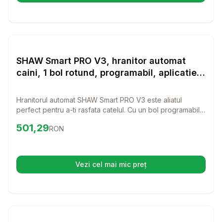
Setează alertă de preț pentru
Compară
SH
Hranitoare inteligente
SHAW Smart PRO V3, hranitor automat
caini, 1 bol rotund, programabil, aplicatie
mobila, PVC SHAW Smart PRO V3, hranitor
automat caini si pisici, 1 bol rotund,
Hranitorul automat SHAW Smart PRO V3 este aliatul
programabil, aplicatie mobila, PVC, negru,
perfect pentru a-ti rasfata catelul. Cu un bol programabil
XS-S(5l)
si o aplicatie mobila, oferi mancare proaspata oricand
Preț:
501.29
RON
501,29
RON
doresti, chiar si atunci cand nu esti acasa.
Vezi cel mai mic preț
(se deschide într-o filă nouă)
Setează alertă de preț pentru
Compară
Tr