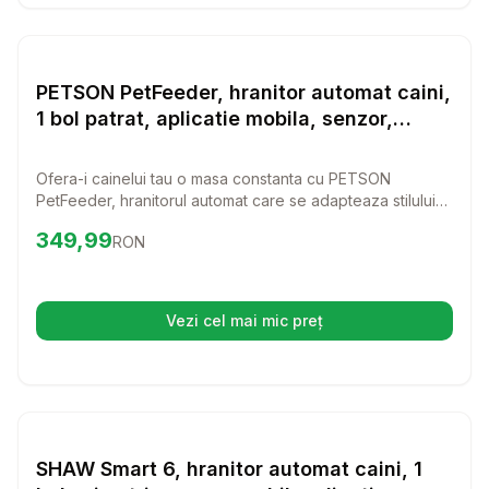
Setează alertă de preț pentru
Compară
PE
Hranitoare inteligente
PETSON PetFeeder, hranitor automat caini,
1 bol patrat, aplicatie mobila, senzor,
programabil, ABS PETSON PetFeeder,
hranitor automat caini si pisici, 1 bol
Ofera-i cainelui tau o masa constanta cu PETSON
patrat, aplicatie mobila, senzor,
PetFeeder, hranitorul automat care se adapteaza stilului
programabil, ABS, alb, 6l
vostru de viata. Cu un bol spatios de 6l si control prin
Preț:
349.99
RON
349,99
RON
aplicatie mobila, nu trebuie sa te mai ingrijorezi de orele
de hrana.
Vezi cel mai mic preț
(se deschide într-o filă nouă)
Setează alertă de preț pentru
Compară
SH
Hranitoare inteligente
SHAW Smart 6, hranitor automat caini, 1