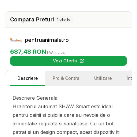
Compara Preturi
1
oferte
pentruanimale.ro
687,48
RON
TVA Inclus
Vezi Oferta
(se deschide într-o filă nouă)
Descriere
Pro & Contra
Utilizare
Într
Descriere Generala
Hranitorul automat SHAW Smart este ideal
pentru cainii si pisicile care au nevoie de o
alimentatie regulata si sanatoasa. Cu un bol
patrat si un design compact, acest dispozitiv iti