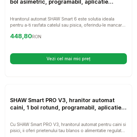
bol asimetric, programabil, aplicatie
mobila, cu racire (acumulator frigorific),
plastic SHAW Smart 6, hranitor automat
Hranitorul automat SHAW Smart 6 este solutia ideala
caini si pisici, 1 bol asimetric, programabil,
pentru a-ti rasfata catelul sau pisica, oferindu-le mancare
aplicatie mobila, cu racire (acumulator
proaspata la orice ora. Cu un design asimetric si un sistem
Preț:
448.80
RON
448,80
RON
de racire, acest hranitor te ajuta sa te asiguri ca animalutul
frigori
tau primeste hrana de calitate, chiar si atunci cand tu nu
esti acasa.
Vezi cel mai mic preț
(se deschide într-o filă nouă)
Setează alertă de preț pentru
Compară
SH
RECOMANDAT
Hranitoare inteligente
SHAW Smart PRO V3, hranitor automat
caini, 1 bol rotund, programabil, aplicatie
mobila, PVC SHAW Smart PRO V3, hranitor
automat caini si pisici, 1 bol rotund,
Cu SHAW Smart PRO V3, hranitorul automat pentru caini si
programabil, aplicatie mobila, PVC, alb,
pisici, ii oferi prietenului tau blanos o alimentatie regulata
XS-S(5l)
si sanatoasa, chiar si atunci cand nu esti acasa. Acest