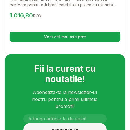
patrat, programabil, aplicatie mobila,
perfecta pentru a-ti hrani catelul sau pisica cu usurinta. Cu
plastic, alb si gri, XS-S(4.5l, ⌀1.5cm,
ajutorul aplicatiei mobile, poti programa mesele si
Preț:
1016.80
RON
1.016,80
RON
controla portiile, chiar si de la distanta.
38x19cm)
Vezi cel mai mic preț
(se deschide într-o filă nouă)
Fii la curent cu
noutatile!
Aboneaza-te la newsletter-ul
nostru pentru a primi ultimele
promotii!
Aboneaza-te