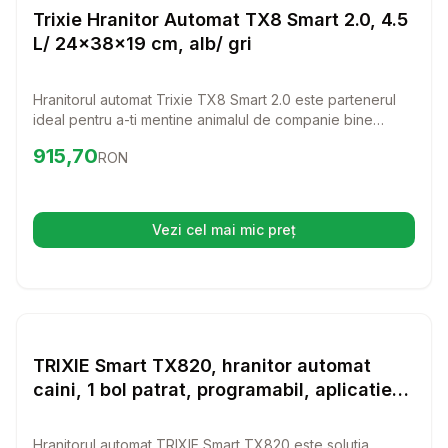
Hranitoare inteligente
Trixie Hranitor Automat TX8 Smart 2.0, 4.5
L/ 24x38x19 cm, alb/ gri
Hranitorul automat Trixie TX8 Smart 2.0 este partenerul
ideal pentru a-ti mentine animalul de companie bine
hranit, chiar si atunci cand nu esti acasa. Cu control prin
Preț:
915.70
RON
915,70
RON
aplicatie si camera integrata, poti avea mereu grija de
prietenul tau blanos, oferindu-i hrana la ore precise.
Vezi cel mai mic preț
(se deschide într-o filă nouă)
Setează alertă de preț pentru
Compară
TR
Hranitoare inteligente
TRIXIE Smart TX820, hranitor automat
caini, 1 bol patrat, programabil, aplicatie
mobila, plastic TRIXIE Smart TX820,
hranitor automat caini si pisici, 1 bol
Hranitorul automat TRIXIE Smart TX820 este solutia