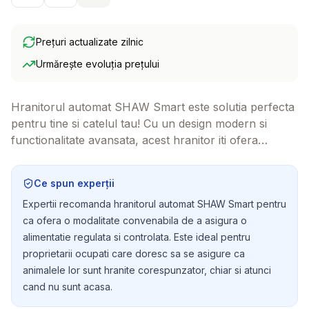
Prețuri actualizate zilnic
Urmărește evoluția prețului
Hranitorul automat SHAW Smart este solutia perfecta
pentru tine si catelul tau! Cu un design modern si
functionalitate avansata, acest hranitor iti ofera
posibilitatea de a-ti programa mesele prietenului tau
necuvantator direct de pe telefonul mobil.
Ce spun experții
Expertii recomanda hranitorul automat SHAW Smart pentru
ca ofera o modalitate convenabila de a asigura o
alimentatie regulata si controlata. Este ideal pentru
proprietarii ocupati care doresc sa se asigure ca
animalele lor sunt hranite corespunzator, chiar si atunci
cand nu sunt acasa.