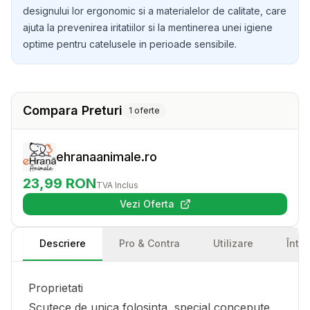
designului lor ergonomic si a materialelor de calitate, care
ajuta la prevenirea iritatiilor si la mentinerea unei igiene
optime pentru catelusele in perioade sensibile.
Compara Preturi
1
oferte
ehranaanimale.ro
23,99
RON
TVA Inclus
Vezi Oferta
(se deschide într-o filă nouă)
Descriere
Pro & Contra
Utilizare
Într
Proprietati
Scutece de unica folosinta, special concepute