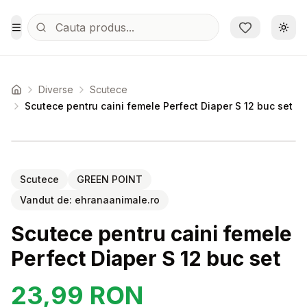
Sari la conținutul principal
Schi
Toggle Menu
Diverse
Scutece
Acasa
Scutece pentru caini femele Perfect Diaper S 12 buc set
Setează alertă de preț pentru
Compară
Sc
Scutece
GREEN POINT
Vandut de:
ehranaanimale.ro
Scutece pentru caini femele
Perfect Diaper S 12 buc set
23,99
RON