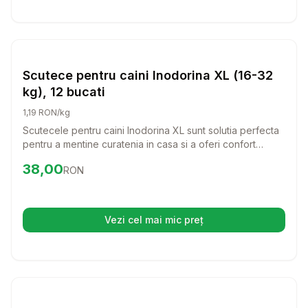
Setează alertă de preț pentru
Compară
Sc
Scutece
Scutece pentru caini Inodorina XL (16-32
kg), 12 bucati
1,19 RON/kg
Scutecele pentru caini Inodorina XL sunt solutia perfecta
pentru a mentine curatenia in casa si a oferi confort
cainelui tau. Special concepute pentru catei de talie
Preț:
38.00
RON
38,00
RON
medie spre mare, aceste scutece sunt ideale pentru
animale in varsta, bolnave sau pentru calatorii.
Vezi cel mai mic preț
(se deschide într-o filă nouă)
Setează alertă de preț pentru
Compară
Sc
Scutece