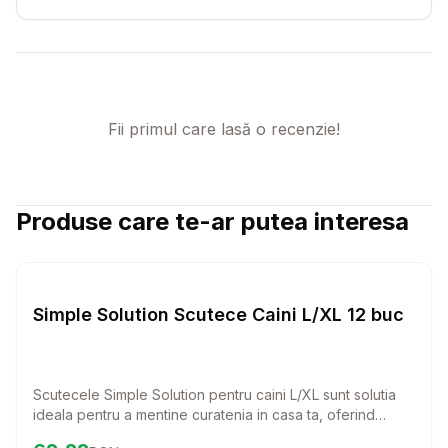
Fii primul care lasă o recenzie!
Produse care te-ar putea interesa
Setează alertă de preț pentru
Compară
Si
Scutece
Simple Solution Scutece Caini L/XL 12 buc
Scutecele Simple Solution pentru caini L/XL sunt solutia
ideala pentru a mentine curatenia in casa ta, oferind
confort si protectie pentru patrupedul tau. Cu un design
Preț:
62.22
RON