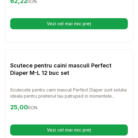
62,22
RON
prietenos si usor de utilizat, aceste scutece sunt perfecte
pentru cainii care au nevoie de asistenta suplimentara.
Vezi cel mai mic preț
(se deschide într-o filă nouă)
Setează alertă de preț pentru
Compară
Sc
Scutece
Scutece pentru caini masculi Perfect
Diaper M-L 12 buc set
Scutecele pentru caini masculi Perfect Diaper sunt solutia
ideala pentru prietenul tau patruped in momentele
delicate. Cu un design special conceput pentru anatomia
Preț:
25.00
RON
25,00
RON
canina, aceste scutece ofera confort si protectie, fiind
perfecte in cazuri de incontinenta sau dupa interventii
chirurgicale.
Vezi cel mai mic preț
(se deschide într-o filă nouă)