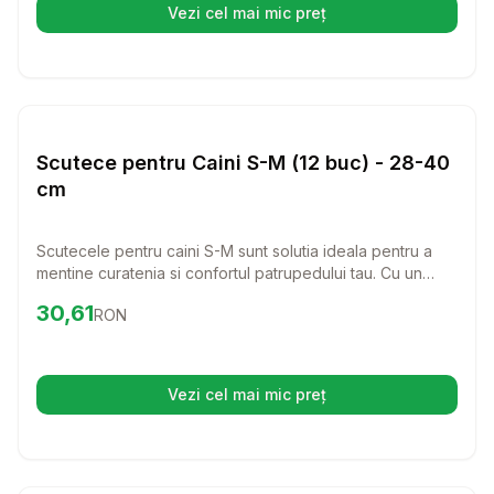
Vezi cel mai mic preț
(se deschide într-o filă nouă)
Setează alertă de preț pentru
Compară
Sc
Scutece
Scutece pentru Caini S-M (12 buc) - 28-40
cm
Scutecele pentru caini S-M sunt solutia ideala pentru a
mentine curatenia si confortul patrupedului tau. Cu un
design special pentru a se potrivi perfect, aceste
Preț:
30.61
RON
30,61
RON
scutece ofera o protectie excelenta in momentele in care
cea mai buna prietenie necesita putin ajutor suplimentar.
Vezi cel mai mic preț
(se deschide într-o filă nouă)
Setează alertă de preț pentru
Compară
Sc