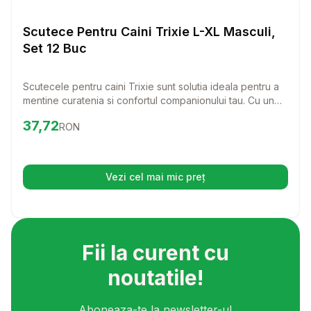
Scutece
Scutece Pentru Caini Trixie L-XL Masculi,
Set 12 Buc
Scutecele pentru caini Trixie sunt solutia ideala pentru a
mentine curatenia si confortul companionului tau. Cu un
set de 12 bucati, aceste scutece sunt perfecte pentru
Preț:
37.72
RON
37,72
RON
cainii de talie L-XL, oferindu-le protectie si siguranta in
orice situatie.
Vezi cel mai mic preț
(se deschide într-o filă nouă)
Fii la curent cu
noutatile!
Aboneaza-te la newsletter-ul