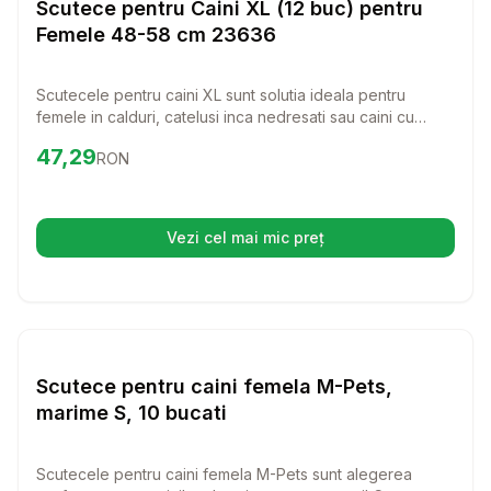
Scutece pentru Caini XL (12 buc) pentru
Femele 48-58 cm 23636
Scutecele pentru caini XL sunt solutia ideala pentru
femele in calduri, catelusi inca nedresati sau caini cu
probleme de incontinenta. Cu un material super
Preț:
47.29
RON
47,29
RON
absorbant, catelul tau va fi confortabil si in siguranta, iar tu
vei avea parte de liniste.
Vezi cel mai mic preț
(se deschide într-o filă nouă)
Setează alertă de preț pentru
Compară
Sc
Scutece
Scutece pentru caini femela M-Pets,
marime S, 10 bucati
Scutecele pentru caini femela M-Pets sunt alegerea