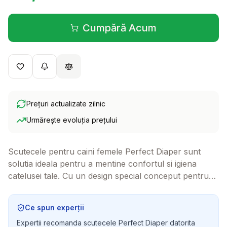
Cumpără Acum
(se deschide într-o filă 
Prețuri actualizate zilnic
Urmărește evoluția prețului
Scutecele pentru caini femele Perfect Diaper sunt
solutia ideala pentru a mentine confortul si igiena
catelusei tale. Cu un design special conceput pentru
anatomia canina, aceste scutece sunt perfecte pentru
situatii precum incontinenta sau perioada caldurilor.
Ce spun experții
Expertii recomanda scutecele Perfect Diaper datorita