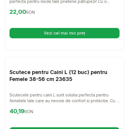
perfecta pentru micile tale prietene patrupezi! Cu o
absorbtie excelenta si un confort deosebit, aceste
Preț:
22.00
RON
22,00
RON
scutece sunt ideale pentru a le oferi protectie si igiena in
orice situatie.
Vezi cel mai mic preț
(se deschide într-o filă nouă)
Setează alertă de preț pentru
Compară
Sc
Scutece
Scutece pentru Caini L (12 buc) pentru
Femele 38-56 cm 23635
Scutecele pentru caini L sunt solutia perfecta pentru
femelele tale care au nevoie de confort si protectie. Cu o
potrivire excelenta si un design prietenos, aceste
Preț:
40.19
RON
40,19
RON
scutece vor face viata de zi cu zi mai usoara si mai
curata.