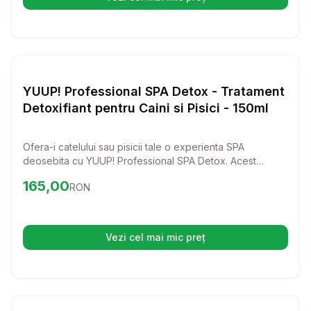
(se deschide într-o filă nouă)
Setează alertă de preț pentru
Compară
YU
Cosmetice
YUUP! Professional SPA Detox - Tratament
Detoxifiant pentru Caini si Pisici - 150ml
Ofera-i catelului sau pisicii tale o experienta SPA
deosebita cu YUUP! Professional SPA Detox. Acest
tratament detoxifiant de 150ml curata si hidrateaza pielea
Preț:
165.00
RON
165,00
RON
si blana, lasandu-le proaspete si echilibrate.
Vezi cel mai mic preț
(se deschide într-o filă nouă)
Setează alertă de preț pentru
Compară
Sa