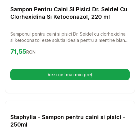
Cosmetice
Sampon Pentru Caini Si Pisici Dr. Seidel Cu
Clorhexidina Si Ketoconazol, 220 ml
Samponul pentru caini si pisici Dr. Seidel cu clorhexidina
si ketoconazol este solutia ideala pentru a mentine blana
companionilor tai curata si sanatoasa. Cu o formula
Preț:
71.55
RON
71,55
RON
speciala, acest sampon curata eficient si ajuta la
prevenirea iritatiilor, oferindu-le animalelor tale o
experienta placuta in timpul baii.
Vezi cel mai mic preț
(se deschide într-o filă nouă)
Setează alertă de preț pentru
Compară
St
Cosmetice
Staphylia - Sampon pentru caini si pisici -
250ml