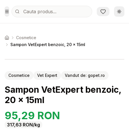
Sari la conținutul principal
Schi
Toggle Menu
Cosmetice
Acasa
Sampon VetExpert benzoic, 20 x 15ml
Setează alertă de preț pentru
Compară
Sa
Cosmetice
Vet Expert
Vandut de:
gopet.ro
Sampon VetExpert benzoic,
20 x 15ml
95,29
RON
317,63
RON
/kg