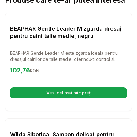
Produse care te-ar putea interesa
Setează alertă de preț pentru
Compară
BE
Cosmetice
BEAPHAR Gentle Leader M zgarda dresaj
pentru caini talie medie, negru
BEAPHAR Gentle Leader M este zgarda ideala pentru
dresajul cainilor de talie medie, oferindu-ti control si
confort in timpul plimbarilor. Cu un design prietenos, ajuta
Preț:
102.76
RON
102,76
RON
la reducerea trasului si face dresajul mai usor pentru tine
si catelul tau.
Vezi cel mai mic preț
(se deschide într-o filă nouă)
Setează alertă de preț pentru
Compară
Wi
Cosmetice
Wilda Siberica, Sampon delicat pentru