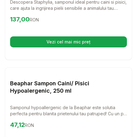
Descopera Staphylia, samponul ideal pentru caini si pisici,
care ajuta la ingrijirea pielii sensibile a animalului tau.
Formulat special pentru a combate afectiunile
Preț:
137.00
RON
137,00
RON
dermatologice, acest sampon va face ca blana
prietenului tau patruped sa straluceasca de sanatate si
prospetime.
Vezi cel mai mic preț
(se deschide într-o filă nouă)
Setează alertă de preț pentru
Compară
Be
Cosmetice
Beaphar Sampon Caini/ Pisici
Hypoalergenic, 250 ml
Samponul hypoallergenic de la Beaphar este solutia
perfecta pentru blanita prietenului tau patruped! Cu un pH
neutru, acest sampon delicat curata eficient fara a afecta
Preț:
47.12
RON
47,12
RON
stratul natural de protectie al parului, fiind ideal pentru
caini si pisici cu pielea sensibila.