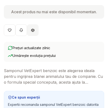
Acest produs nu mai este disponibil momentan.
Prețuri actualizate zilnic
Urmărește evoluția prețului
Samponul VetExpert benzoic este alegerea ideala
pentru ingrijirea blanei animalului tau de companie. Cu
o formula special conceputa, acesta ajuta la
mentinerea sanatatii pielii si blanii, oferind in acelasi
timp o experienta placuta la cada.
Ce spun experții
Expertii recomanda samponul VetExpert benzoic datorita