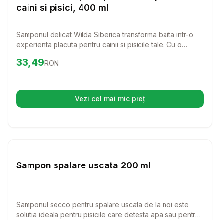
caini si pisici, 400 ml
Samponul delicat Wilda Siberica transforma baita intr-o
experienta placuta pentru cainii si pisicile tale. Cu o
formula organica, acest sampon este perfect pentru
Preț:
33.49
RON
33,49
RON
animalele cu piele sensibila, oferindu-le o blana moale si
stralucitoare, ca a unui iepuras siberian.
Vezi cel mai mic preț
(se deschide într-o filă nouă)
Setează alertă de preț pentru
Compară
Sa
Cosmetice
Sampon spalare uscata 200 ml
Samponul secco pentru spalare uscata de la noi este
solutia ideala pentru pisicile care detesta apa sau pentru