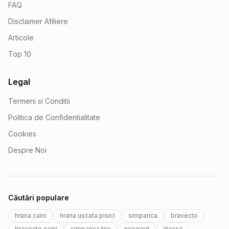
FAQ
Disclaimer Afiliere
Articole
Top 10
Legal
Termeni si Conditii
Politica de Confidentialitate
Cookies
Despre Noi
Căutări populare
hrana caini
hrana uscata pisici
simparica
bravecto
bravecto caini
simparica trio
nexgard
ataxxa