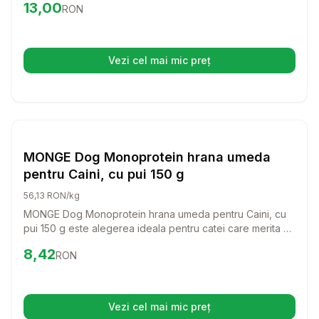
Preț:
13.00
RON
13,00
RON
proteine de calitate superioara si ingrediente sanatoase
care sustin sistemul imunitar al catelului dvs.
Vezi cel mai mic preț
(se deschide într-o filă nouă)
Setează alertă de preț pentru
Compară
MO
Hrana Umeda Caini
MONGE Dog Monoprotein hrana umeda
pentru Caini, cu pui 150 g
56,13 RON/kg
MONGE Dog Monoprotein hrana umeda pentru Caini, cu
pui 150 g este alegerea ideala pentru catei care merita o
alimentatie sanatoasa si delicioasa. Cu un gust savuros de
Preț:
8.42
RON
8,42
RON
pui, aceasta hrana umeda va incanta papilele gustative
ale prietenului vostru patruped si ii va oferi nutrientii
necesari pentru o viata activa si fericita.
Vezi cel mai mic preț
(se deschide într-o filă nouă)