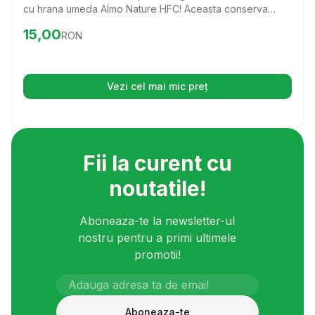
cu hrana umeda Almo Nature HFC! Aceasta conserva
delicioasa cu vita, cartofi si mazare combina ingrediente
Preț:
15.00
RON
15,00
RON
de cea mai buna calitate, astfel incat patrupedul tau sa se
bucure de o masa sanatoasa si plina de gust.
Vezi cel mai mic preț
(se deschide într-o filă nouă)
Fii la curent cu
noutatile!
Aboneaza-te la newsletter-ul
nostru pentru a primi ultimele
promotii!
Aboneaza-te