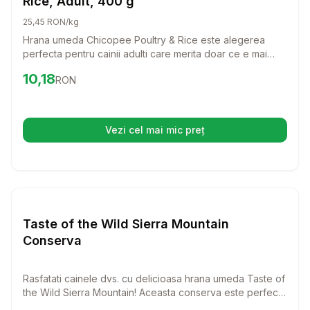
Rice, Adult, 400 g
25,45 RON/kg
Hrana umeda Chicopee Poultry & Rice este alegerea
perfecta pentru cainii adulti care merita doar ce e mai
bun. Cu o reteta delicioasa ce combina pui, rata si orez,
Preț:
10.18
RON
10,18
RON
aceasta hrana ofera toate nutrientii esentiali pentru a
mentine animalutul tau sanatos si plin de energie.
Vezi cel mai mic preț
(se deschide într-o filă nouă)
Setează alertă de preț pentru
Compară
Ta
Hrana Umeda Caini
Taste of the Wild Sierra Mountain
Conserva
Rasfatati cainele dvs. cu delicioasa hrana umeda Taste of
the Wild Sierra Mountain! Aceasta conserva este perfecta
pentru toate talile si varstele, oferind o sursa unica de