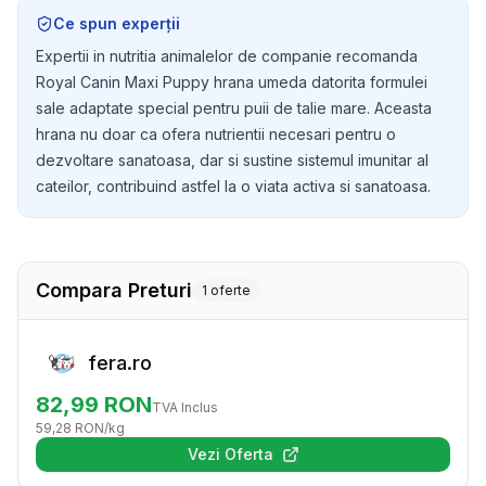
tau prieten.
Ce spun experții
Expertii in nutritia animalelor de companie recomanda
Royal Canin Maxi Puppy hrana umeda datorita formulei
sale adaptate special pentru puii de talie mare. Aceasta
hrana nu doar ca ofera nutrientii necesari pentru o
dezvoltare sanatoasa, dar si sustine sistemul imunitar al
cateilor, contribuind astfel la o viata activa si sanatoasa.
Compara Preturi
1
oferte
fera.ro
82,99
RON
TVA Inclus
59,28
RON
/kg
Vezi Oferta
(se deschide într-o filă nouă)