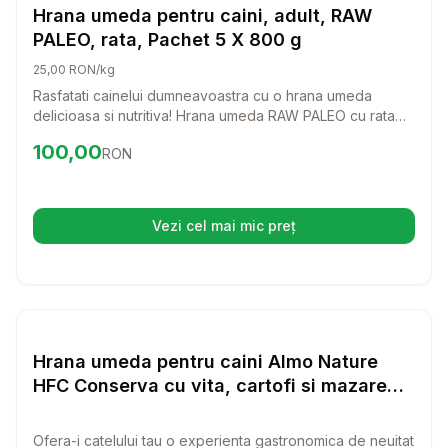
Hrana Umeda Caini
Hrana umeda pentru caini, adult, RAW
PALEO, rata, Pachet 5 X 800 g
25,00 RON/kg
Rasfatati cainelui dumneavoastra cu o hrana umeda
delicioasa si nutritiva! Hrana umeda RAW PALEO cu rata
este perfecta pentru cainii adulti, oferind o dieta bogata
Preț:
100.00
RON
100,00
RON
in proteine de calitate superioara si fara cereale.
Vezi cel mai mic preț
(se deschide într-o filă nouă)
Setează alertă de preț pentru
Compară
Hr
Hrana Umeda Caini
Hrana umeda pentru caini Almo Nature
HFC Conserva cu vita, cartofi si mazare
280 gr
Ofera-i catelului tau o experienta gastronomica de neuitat