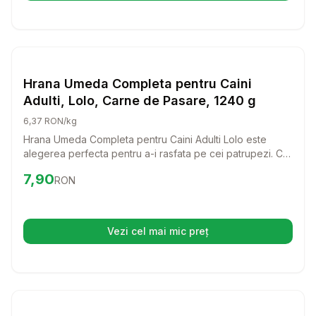
Setează alertă de preț pentru
Compară
Hr
Hrana Umeda Caini
Hrana Umeda Completa pentru Caini
Adulti, Lolo, Carne de Pasare, 1240 g
6,37 RON/kg
Hrana Umeda Completa pentru Caini Adulti Lolo este
alegerea perfecta pentru a-i rasfata pe cei patrupezi. Cu
un gust delicios de carne de pasare, acest produs va
Preț:
7.90
RON
7,90
RON
aduce bucurie si energie in fiecare zi.
Vezi cel mai mic preț
(se deschide într-o filă nouă)
Setează alertă de preț pentru
Compară
Hr