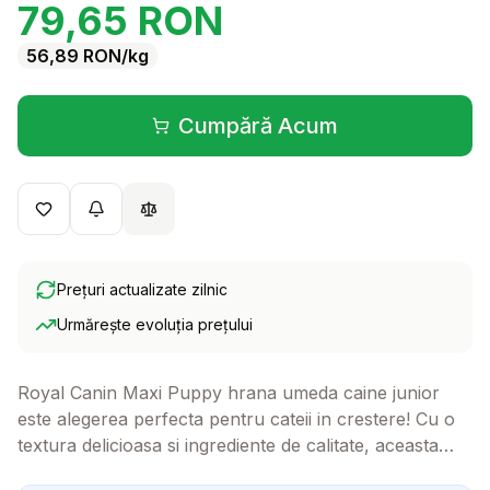
79,65
RON
56,89
RON
/kg
Cumpără Acum
(se deschide într-o filă 
Prețuri actualizate zilnic
Urmărește evoluția prețului
Royal Canin Maxi Puppy hrana umeda caine junior
este alegerea perfecta pentru cateii in crestere! Cu o
textura delicioasa si ingrediente de calitate, aceasta
hrana va ajuta la dezvoltarea sanatoasa a micutului