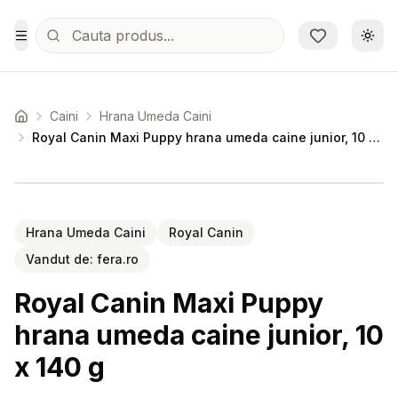
Sari la conținutul principal
Schi
Toggle Menu
Caini
Hrana Umeda Caini
Acasa
Royal Canin Maxi Puppy hrana umeda caine junior, 10 x 140 g
Setează alertă de preț pentru
Compară
Ro
Hrana Umeda Caini
Royal Canin
Vandut de:
fera.ro
Royal Canin Maxi Puppy
hrana umeda caine junior, 10
x 140 g