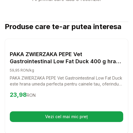
Produse care te-ar putea interesa
Setează alertă de preț pentru
Compară
PA
Hrana Umeda Caini
PAKA ZWIERZAKA PEPE Vet
Gastrointestinal Low Fat Duck 400 g hrana
umeda pentru caini, destinata sustinerii
59,95 RON/kg
sistemului digestiv
PAKA ZWIERZAKA PEPE Vet Gastrointestinal Low Fat Duck
este hrana umeda perfecta pentru cainele tau, oferindu-i
sustinerea de care are nevoie pentru un sistem digestiv
Preț:
23.98
RON
23,98
RON
sanatos. Cu un gust delicios de rata, acest produs este
creat cu atentie pentru a se potrivi nevoilor cainelui tau.
Vezi cel mai mic preț
(se deschide într-o filă nouă)