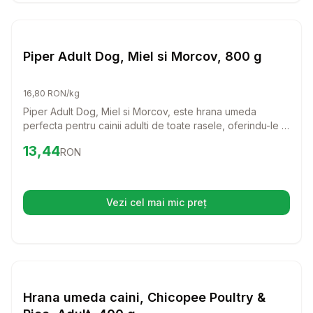
Setează alertă de preț pentru
Compară
Pi
Hrana Umeda Caini
Piper Adult Dog, Miel si Morcov, 800 g
16,80 RON/kg
Piper Adult Dog, Miel si Morcov, este hrana umeda
perfecta pentru cainii adulti de toate rasele, oferindu-le o
experienta delicioasa si nutritiva. Cu ingrediente de
Preț:
13.44
RON
13,44
RON
calitate, aceasta hrana va mentine cainele tau sanatos si
plin de energie, iar aroma de miel si morcov va face
fiecare masa o adevarata sarbatoare.
Vezi cel mai mic preț
(se deschide într-o filă nouă)
Setează alertă de preț pentru
Compară
Hr
Hrana Umeda Caini
Hrana umeda caini, Chicopee Poultry &