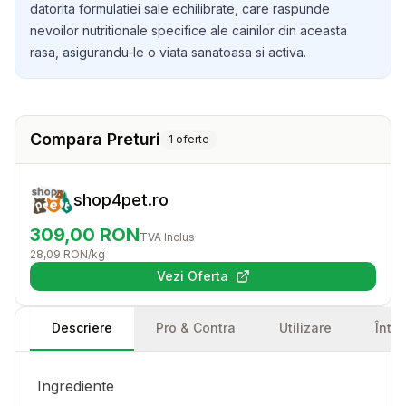
datorita formulatiei sale echilibrate, care raspunde
nevoilor nutritionale specifice ale cainilor din aceasta
rasa, asigurandu-le o viata sanatoasa si activa.
Compara Preturi
1
oferte
shop4pet.ro
309,00
RON
TVA Inclus
28,09
RON
/kg
Vezi Oferta
(se deschide într-o filă nouă)
Descriere
Pro & Contra
Utilizare
Într
Ingrediente