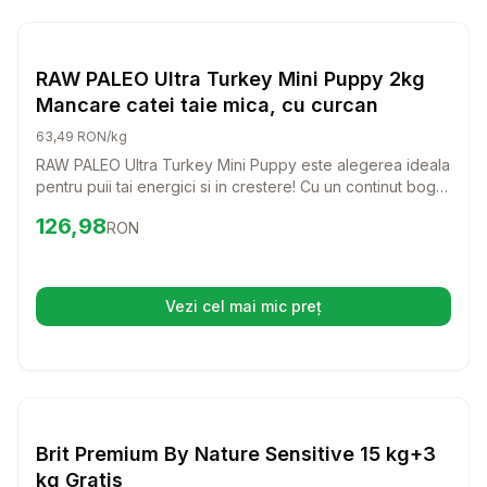
Setează alertă de preț pentru
Compară
RA
Caini
RAW PALEO Ultra Turkey Mini Puppy 2kg
Mancare catei taie mica, cu curcan
63,49 RON/kg
RAW PALEO Ultra Turkey Mini Puppy este alegerea ideala
pentru puii tai energici si in crestere! Cu un continut bogat
in curcan, aceasta mancare delicioasa ofera nutrientii
Preț:
126.98
RON
126,98
RON
necesari pentru o dezvoltare sanatoasa si un sistem
imunitar puternic.
Vezi cel mai mic preț
(se deschide într-o filă nouă)
Setează alertă de preț pentru
Compară
Br
Caini
Brit Premium By Nature Sensitive 15 kg+3
kg Gratis