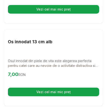
de pisica.
Vezi cel mai mic preț
(se deschide într-o filă nouă)
Setează alertă de preț pentru
Compară
Os
Caini
Os innodat 13 cm alb
Osul innodat din piele de vita este alegerea perfecta
pentru catei care au nevoie de o activitate distractiva si
benefica. Cu o lungime de 13 cm, este ideal pentru a intari
Preț:
7.00
RON
7,00
RON
si curata dantura cainelui tau, oferindu-i in acelasi timp o
placere de nedescris.
Vezi cel mai mic preț
(se deschide într-o filă nouă)