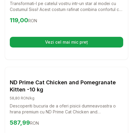
Transformati-l pe catelul vostru intr-un star al modei cu
Costumul Sissi! Acest costum rafinat combina confortul cu
un stil chic, ideal pentru zilele racoroase.
Preț:
119.00
RON
119,00
RON
Vezi cel mai mic preț
(se deschide într-o filă nouă)
Setează alertă de preț pentru
Compară
ND
Caini
ND Prime Cat Chicken and Pomegranate
Kitten -10 kg
58,80 RON/kg
Descoperiti bucuria de a oferi pisicii dumneavoastra o
hrana premium cu ND Prime Cat Chicken and
Pomegranate Kitten! Aceasta formula delicioasa, bogata
Preț:
587.99
RON
587,99
RON
in carne proaspata de pui si ingrediente nutritive, va
sustine dezvoltarea sanatoasa a puiului dumneavoastra