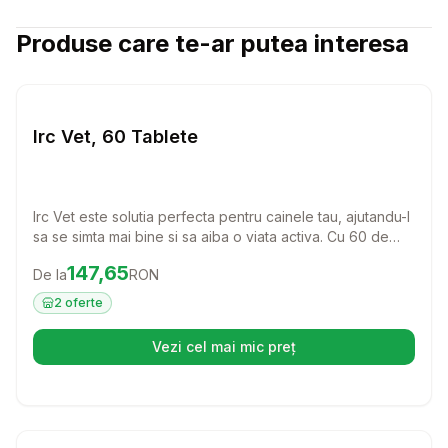
Produse care te-ar putea interesa
Setează alertă de preț pentru
Compară
Ir
Caini
Irc Vet, 60 Tablete
Irc Vet este solutia perfecta pentru cainele tau, ajutandu-l
sa se simta mai bine si sa aiba o viata activa. Cu 60 de
tablete usor de administrat, acest produs este ideal
Preț:
147.65
RON
147,65
De la
RON
pentru a oferi suport si confort patrupedului tau.
2
oferte
Vezi cel mai mic preț
(se deschide într-o filă nouă)
Setează alertă de preț pentru
Compară
Ra