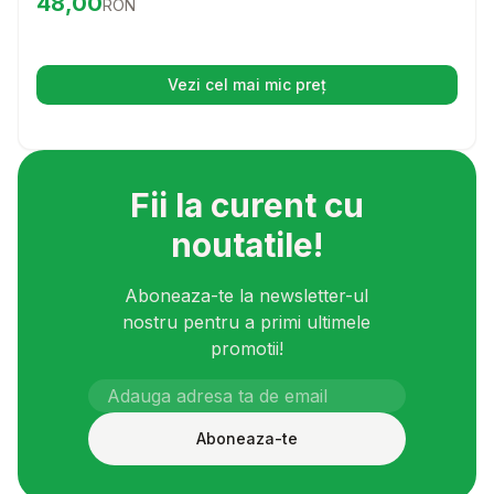
Preț:
48.00
RON
48,00
RON
nutritional echilibrat.
Vezi cel mai mic preț
(se deschide într-o filă nouă)
Fii la curent cu
noutatile!
Aboneaza-te la newsletter-ul
nostru pentru a primi ultimele
promotii!
Aboneaza-te