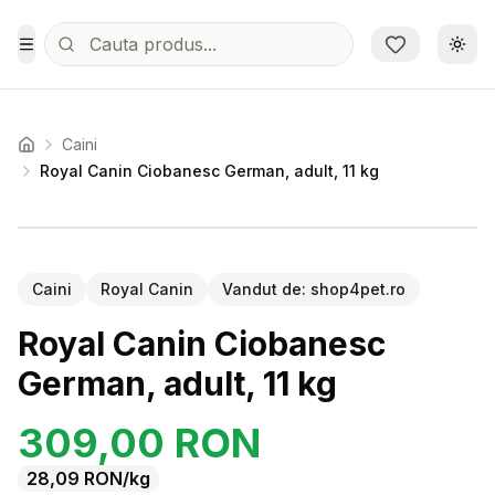
Sari la conținutul principal
Schi
Toggle Menu
Caini
Acasa
Royal Canin Ciobanesc German, adult, 11 kg
Setează alertă de preț pentru
Compară
Ro
Caini
Royal Canin
Vandut de:
shop4pet.ro
Royal Canin Ciobanesc
German, adult, 11 kg
309,00
RON
28,09
RON
/kg