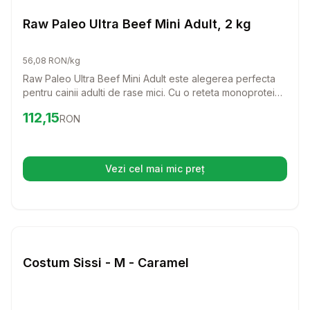
Caini
Raw Paleo Ultra Beef Mini Adult, 2 kg
56,08 RON/kg
Raw Paleo Ultra Beef Mini Adult este alegerea perfecta
pentru cainii adulti de rase mici. Cu o reteta monoproteica
din carne de vita de cea mai buna calitate, acest furaj
Preț:
112.15
RON
112,15
RON
asigura o alimentatie echilibrata si delicios de sanatoasa
pentru prietenul tau patruped.
Vezi cel mai mic preț
(se deschide într-o filă nouă)
Setează alertă de preț pentru
Compară
Co
Caini
Costum Sissi - M - Caramel