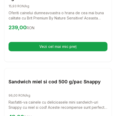
15,93 RON/kg
Oferiti cainelui dumneavoastra o hrana de cea mai buna
calitate cu Brit Premium By Nature Sensitive! Aceasta
formula delicioasa, bazata pe carne de somon, este
Preț:
239.00
RON
239,00
RON
special creata pentru a sustine cainii cu sensibilitati
digestive, asigurandu-le o digestie usoara si o blana
stralucitoare.
Vezi cel mai mic preț
(se deschide într-o filă nouă)
Setează alertă de preț pentru
Compară
Sa
Caini
Sandwich miel si cod 500 g/pac Snappy
96,00 RON/kg
Rasfatiti-va cainele cu delicioasele mini sandwich-uri
Snappy cu miel si cod! Aceste recompense sunt perfecte
pentru orice rasa, oferind un gust irezistibil si un aport