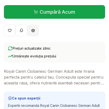
Cumpără Acum
(se deschide într-o filă 
Prețuri actualizate zilnic
Urmărește evoluția prețului
Royal Canin Ciobanesc German Adult este hrana
perfecta pentru catelul tau. Conceputa special pentru
aceasta rasa, ofera nutrientii esentiali necesari pentru
a-i mentine sanatatea si vitalitatea pe parcursul anilor
de adultie.
Ce spun experții
Expertii recomanda Royal Canin Ciobanesc German Adult