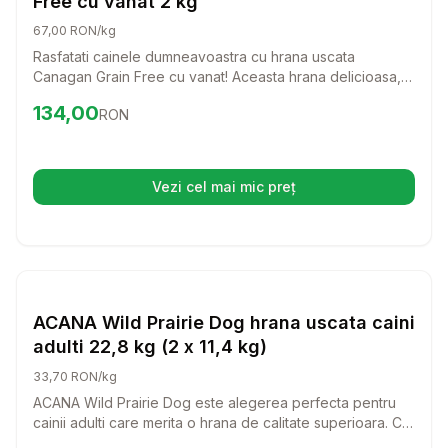
Free cu vanat 2 kg
67,00 RON/kg
Rasfatati cainele dumneavoastra cu hrana uscata
Canagan Grain Free cu vanat! Aceasta hrana delicioasa,
bogata in proteine, este perfecta pentru cainii de talie
Preț:
134.00
RON
134,00
RON
mica, oferindu-le o alimentatie sanatoasa si echilibrata,
fara cereale.
Vezi cel mai mic preț
(se deschide într-o filă nouă)
Setează alertă de preț pentru
Compară
AC
Hrana Uscata Caini
ACANA Wild Prairie Dog hrana uscata caini
adulti 22,8 kg (2 x 11,4 kg)
33,70 RON/kg
ACANA Wild Prairie Dog este alegerea perfecta pentru
cainii adulti care merita o hrana de calitate superioara. Cu
un amestec delicios de ingrediente naturale, aceasta