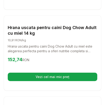
Setează alertă de preț pentru
Compară
Hr
Hrana Uscata Caini
Hrana uscata pentru caini Dog Chow Adult
cu miel 14 kg
10,91 RON/kg
Hrana uscata pentru caini Dog Chow Adult cu miel este
alegerea perfecta pentru a oferi nutritie completa si
echilibrata cainelui tau. Cu un gust delicios de miel si
Preț:
152.74
RON
152,74
RON
orez, aceasta hrana este formulata pentru a sustine un stil
de viata activ si sanatos pentru cainii adulti.
Vezi cel mai mic preț
(se deschide într-o filă nouă)
Setează alertă de preț pentru
Compară
Hr