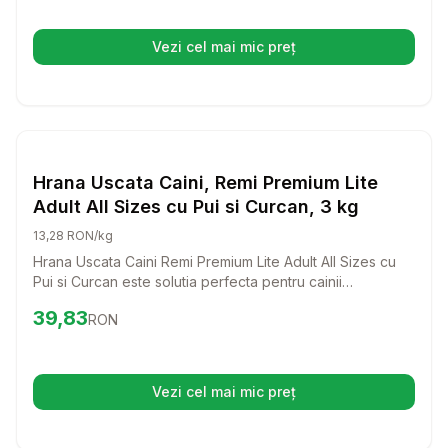
Vezi cel mai mic preț
(se deschide într-o filă nouă)
Setează alertă de preț pentru
Compară
Hr
Hrana Uscata Caini
Hrana Uscata Caini, Remi Premium Lite
Adult All Sizes cu Pui si Curcan, 3 kg
13,28 RON/kg
Hrana Uscata Caini Remi Premium Lite Adult All Sizes cu
Pui si Curcan este solutia perfecta pentru cainii
supraponderali si seniori. Cu un amestec echilibrat de
Preț:
39.83
RON
39,83
RON
nutrienti si proteine premium, aceasta hrana le va oferi
cainilor tai tot ce au nevoie pentru a se mentine sanatosi
si plini de energie.
Vezi cel mai mic preț
(se deschide într-o filă nouă)