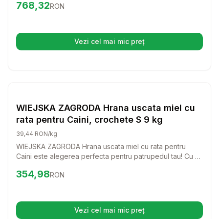
Preț:
768.32
RON
768,32
RON
hrana uscata va aduce bucurie si energie in viata
companionului tau.
Vezi cel mai mic preț
(se deschide într-o filă nouă)
Setează alertă de preț pentru
Compară
WI
Hrana Uscata Caini
WIEJSKA ZAGRODA Hrana uscata miel cu
rata pentru Caini, crochete S 9 kg
39,44 RON/kg
WIEJSKA ZAGRODA Hrana uscata miel cu rata pentru
Caini este alegerea perfecta pentru patrupedul tau! Cu un
gust delicios si ingrediente de calitate, aceasta hrana va
Preț:
354.98
RON
354,98
RON
face ca fiecare masa sa fie o bucurie pentru cainele tau.
Vezi cel mai mic preț
(se deschide într-o filă nouă)