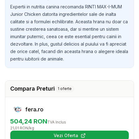
tau!
Expertii in nutritia canina recomanda RINTI MAX-I-MUM
Junior Chicken datorita ingredientelor sale de inalta
calitate si a formulei echilibrate. Aceasta hrana nu doar ca
sustine cresterea sanatoasa, dar si mentine un sistem
imunitar puternic, ceea ce este esential pentru cainii in
dezvoltare. In plus, gustul delicios al puiului va fi apreciat
de orice catel, facand din aceasta hrana o alegere ideala
pentru iubitorii de animale.
Compara Preturi
1
oferte
fera.ro
504,24
RON
TVA Inclus
21,01
RON
/kg
Vezi Oferta
(se deschide într-o filă nouă)