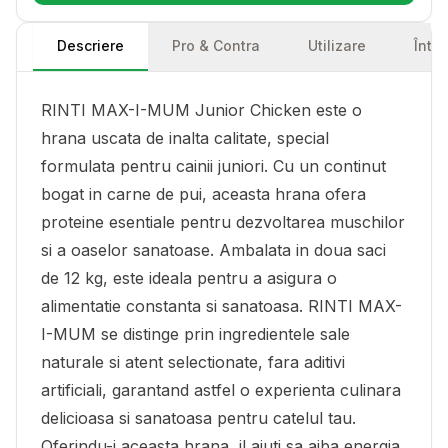
Descriere
Pro & Contra
Utilizare
Într
RINTI MAX-I-MUM Junior Chicken este o
hrana uscata de inalta calitate, special
formulata pentru cainii juniori. Cu un continut
bogat in carne de pui, aceasta hrana ofera
proteine esentiale pentru dezvoltarea muschilor
si a oaselor sanatoase. Ambalata in doua saci
de 12 kg, este ideala pentru a asigura o
alimentatie constanta si sanatoasa. RINTI MAX-
I-MUM se distinge prin ingredientele sale
naturale si atent selectionate, fara aditivi
artificiali, garantand astfel o experienta culinara
delicioasa si sanatoasa pentru catelul tau.
Oferindu-i aceasta hrana, il ajuti sa aiba energia