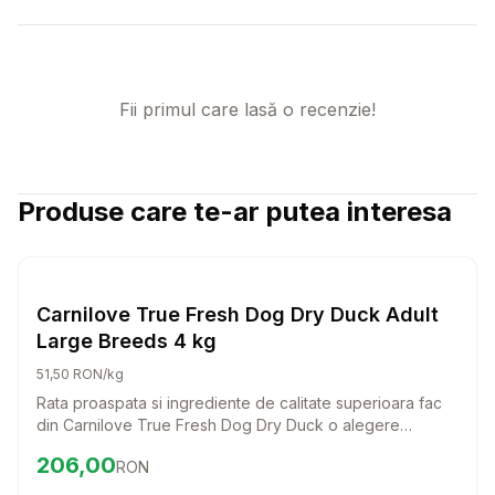
Fii primul care lasă o recenzie!
Produse care te-ar putea interesa
Setează alertă de preț pentru
Compară
Ca
Hrana Uscata Caini
Carnilove True Fresh Dog Dry Duck Adult
Large Breeds 4 kg
51,50 RON/kg
Rata proaspata si ingrediente de calitate superioara fac
din Carnilove True Fresh Dog Dry Duck o alegere
excelenta pentru cainii adulti de talie mare. Aceasta hrana
Preț:
206.00
RON
206,00
RON
completa nu doar ca sustine sanatatea, dar si placerea
de a manca a prietenului tau patruped.