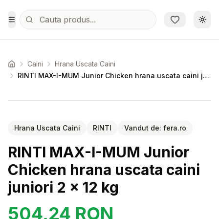
Sari la conținutul principal
Schi
Toggle Menu
Caini
Hrana Uscata Caini
Acasa
RINTI MAX-I-MUM Junior Chicken hrana uscata caini juniori 2 x 12 kg
Setează alertă de preț pentru
Compară
RI
Hrana Uscata Caini
RINTI
Vandut de:
fera.ro
RINTI MAX-I-MUM Junior
Chicken hrana uscata caini
juniori 2 x 12 kg
504,24
RON