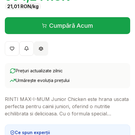
21,01
RON
/kg
Cumpără Acum
(se deschide într-o filă 
Prețuri actualizate zilnic
Urmărește evoluția prețului
RINTI MAX-I-MUM Junior Chicken este hrana uscata
perfecta pentru cainii juniori, oferind o nutritie
echilibrata si delicioasa. Cu o formula special
conceputa pentru a sustine cresterea sanatoasa,
acest produs va deveni rapid preferatul patrupedului
Ce spun experții