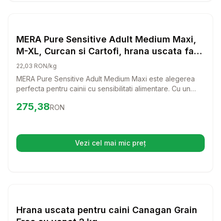
Setează alertă de preț pentru
Compară
ME
Hrana Uscata Caini
MERA Pure Sensitive Adult Medium Maxi,
M-XL, Curcan si Cartofi, hrana uscata fara
cereale caini, alergii, 12.5kg
22,03 RON/kg
MERA Pure Sensitive Adult Medium Maxi este alegerea
perfecta pentru cainii cu sensibilitati alimentare. Cu un
amestec delicios de curcan si cartofi, aceasta hrana
Preț:
275.38
RON
275,38
RON
uscata fara cereale ofera o dieta echilibrata si gustoasa
pentru cei mai pretentiosi prieteni patrupezi.
Vezi cel mai mic preț
(se deschide într-o filă nouă)
Setează alertă de preț pentru
Compară
Hr
Hrana Uscata Caini
Hrana uscata pentru caini Canagan Grain