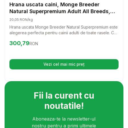
Hrana Uscata Caini
Hrana uscata caini, Monge Breeder
Natural Superpremium Adult All Breeds,
Miel & Orez, 15 kg
20,05 RON/kg
Hrana uscata Monge Breeder Natural Superpremium este
alegerea perfecta pentru cainii adulti de toate rasele. Cu
o reteta delicioasa pe baza de miel si orez, aceasta
Preț:
300.79
RON
300,79
RON
hrana ii va oferi catelului tau nutrientii necesari pentru o
viata sanatoasa si activa.
Vezi cel mai mic preț
(se deschide într-o filă nouă)
Fii la curent cu
noutatile!
Aboneaza-te la newsletter-ul
nostru pentru a primi ultimele