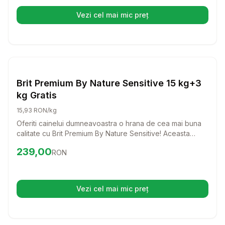
Vezi cel mai mic preț
(se deschide într-o filă nouă)
Setează alertă de preț pentru
Compară
Br
Caini
Brit Premium By Nature Sensitive 15 kg+3
kg Gratis
15,93 RON/kg
Oferiti cainelui dumneavoastra o hrana de cea mai buna
calitate cu Brit Premium By Nature Sensitive! Aceasta
formula delicioasa, bazata pe carne de somon, este
Preț:
239.00
RON
239,00
RON
special creata pentru a sustine cainii cu sensibilitati
digestive, asigurandu-le o digestie usoara si o blana
stralucitoare.
Vezi cel mai mic preț
(se deschide într-o filă nouă)