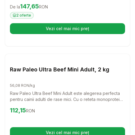
tablete usor de administrat, acest produs este ideal
Preț:
147.65
RON
147,65
De la
RON
pentru a oferi suport si confort patrupedului tau.
2
oferte
Vezi cel mai mic preț
(se deschide într-o filă nouă)
Setează alertă de preț pentru
Compară
Ra
Caini
Raw Paleo Ultra Beef Mini Adult, 2 kg
56,08 RON/kg
Raw Paleo Ultra Beef Mini Adult este alegerea perfecta
pentru cainii adulti de rase mici. Cu o reteta monoproteica
din carne de vita de cea mai buna calitate, acest furaj
Preț:
112.15
RON
112,15
RON
asigura o alimentatie echilibrata si delicios de sanatoasa
pentru prietenul tau patruped.
Vezi cel mai mic preț