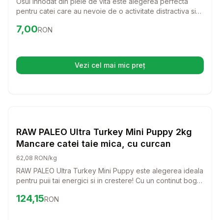
Osul innodat din piele de vita este alegerea perfecta
pentru catei care au nevoie de o activitate distractiva si
benefica. Cu o lungime de 13 cm, este ideal pentru a intari
Preț:
7.00
RON
7,00
RON
si curata dantura cainelui tau, oferindu-i in acelasi timp o
placere de nedescris.
Vezi cel mai mic preț
(se deschide într-o filă nouă)
Setează alertă de preț pentru
Compară
RA
Caini
RAW PALEO Ultra Turkey Mini Puppy 2kg
Mancare catei taie mica, cu curcan
62,08 RON/kg
RAW PALEO Ultra Turkey Mini Puppy este alegerea ideala
pentru puii tai energici si in crestere! Cu un continut bogat
in curcan, aceasta mancare delicioasa ofera nutrientii
Preț:
124.15
RON
124,15
RON
necesari pentru o dezvoltare sanatoasa si un sistem
imunitar puternic.