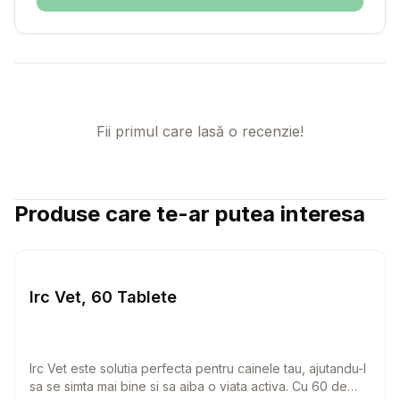
Fii primul care lasă o recenzie!
Produse care te-ar putea interesa
Setează alertă de preț pentru
Compară
Ir
Caini
Irc Vet, 60 Tablete
Irc Vet este solutia perfecta pentru cainele tau, ajutandu-l
sa se simta mai bine si sa aiba o viata activa. Cu 60 de