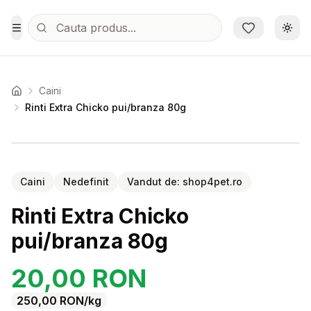
Sari la conținutul principal
Schi
Toggle Menu
Caini
Acasa
Rinti Extra Chicko pui/branza 80g
Setează alertă de preț pentru
Compară
Ri
Caini
Nedefinit
Vandut de:
shop4pet.ro
Rinti Extra Chicko
pui/branza 80g
20,00
RON
250,00
RON
/kg