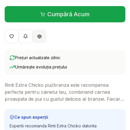
Cumpără Acum
(se deschide într-o filă 
Prețuri actualizate zilnic
Urmărește evoluția prețului
Rinti Extra Chicko pui/branza este recompensa
perfecta pentru cainelui tau, combinand carnea
proaspata de pui cu gustul delicios al branzei. Fiecare
bucatica este o alegere sanatoasa si gustoasa, care va
face coada prietenului tau sa vibreze de bucurie!
Ce spun experții
Expertii recomanda Rinti Extra Chicko datorita