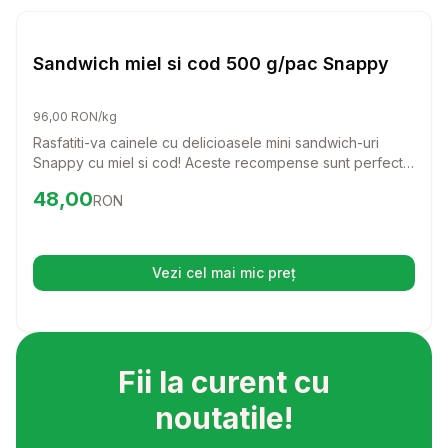
Setează alertă de preț pentru
Compară
Sa
Caini
Sandwich miel si cod 500 g/pac Snappy
96,00 RON/kg
Rasfatiti-va cainele cu delicioasele mini sandwich-uri
Snappy cu miel si cod! Aceste recompense sunt perfecte
pentru orice rasa, oferind un gust irezistibil si un aport
Preț:
48.00
RON
48,00
RON
nutritional echilibrat.
Vezi cel mai mic preț
(se deschide într-o filă nouă)
Fii la curent cu
noutatile!