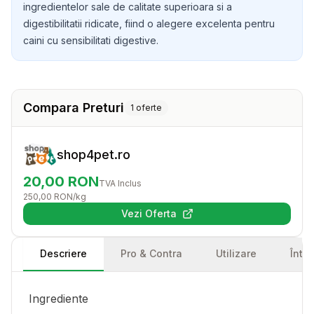
ingredientelor sale de calitate superioara si a
digestibilitatii ridicate, fiind o alegere excelenta pentru
caini cu sensibilitati digestive.
Compara Preturi
1
oferte
shop4pet.ro
20,00
RON
TVA Inclus
250,00
RON
/kg
Vezi Oferta
(se deschide într-o filă nouă)
Descriere
Pro & Contra
Utilizare
Într
Ingrediente