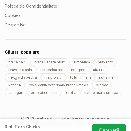
Politica de Confidentialitate
Cookies
Despre Noi
Căutări populare
hrana caini
hrana uscata pisici
simparica
bravecto
bravecto caini
simparica trio
nexgard
ataxxa
nexgard spectra
nisip pisici
tofu
hills
nutraline
kitchen
royal canin veterinary hrana umeda
prodac
canagan
probiotice caini
totolici
naturo hrana umeda
© 2026 Petomatic. Toate drepturile rezervate.
Construit din ❤️ pentru animalele noastre.
Rinti Extra Chicko
Cumpără