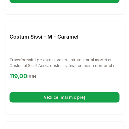
(se deschide într-o filă nouă)
Setează alertă de preț pentru
Compară
Co
Caini
Costum Sissi - M - Caramel
Transformati-l pe catelul vostru intr-un star al modei cu
Costumul Sissi! Acest costum rafinat combina confortul cu
un stil chic, ideal pentru zilele racoroase.
Preț:
119.00
RON
119,00
RON
Vezi cel mai mic preț
(se deschide într-o filă nouă)
Setează alertă de preț pentru
Compară
ND