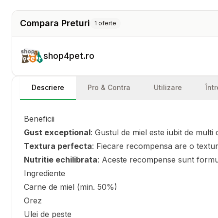
Compara Preturi
1
oferte
shop4pet.ro
Descriere
Pro & Contra
Utilizare
Înt
Beneficii
Gust exceptional
: Gustul de miel este iubit de multi
Textura perfecta
: Fiecare recompensa are o textura
Nutritie echilibrata
: Aceste recompense sunt formul
Ingrediente
Carne de miel (min. 50%)
Orez
Ulei de peste