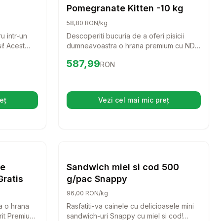
Pomegranate Kitten -10 kg
58,80 RON/kg
u intr-un
Descoperiti bucuria de a oferi pisicii
i! Acest
dumneavoastra o hrana premium cu ND
tul cu un
Prime Cat Chicken and Pomegranate
Preț:
587.99
RON
587,99
RON
acoroase.
Kitten! Aceasta formula delicioasa,
bogata in carne proaspata de pui si
ingrediente nutritive, va sustine
dezvoltarea sanatoasa a puiului
eț
Vezi cel mai mic preț
hide într-o filă nouă)
(se deschide într-o filă n
dumneavoastra de pisica.
ini Puppy 2kg Mancare catei taie mica, cu curcan
alertă de preț pentru
mpară
Brit Premium By Nature Sensitive 15 kg+3 k
Setează alertă de preț p
Compară
Caini
Caini
re
Sandwich miel si cod 500
Gratis
g/pac Snappy
96,00 RON/kg
a o hrana
Rasfatiti-va cainele cu delicioasele mini
rit Premium
sandwich-uri Snappy cu miel si cod!