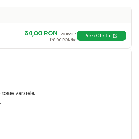
64,00
RON
TVA Inclus
Vezi Oferta
(se deschide într-
128,00
RON
/kg
toate varstele.
.