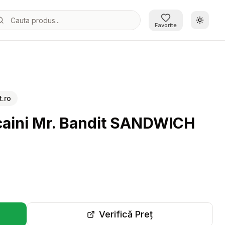
Schimb
Favorite
g
.ro
aini Mr. Bandit SANDWICH
Verifică Preț
r-o filă nouă)
(se deschide într-o filă 