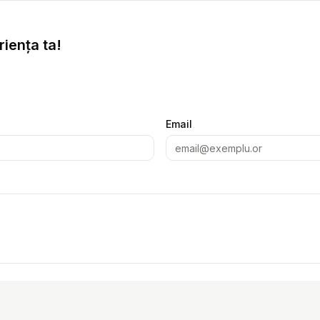
iența ta!
Email