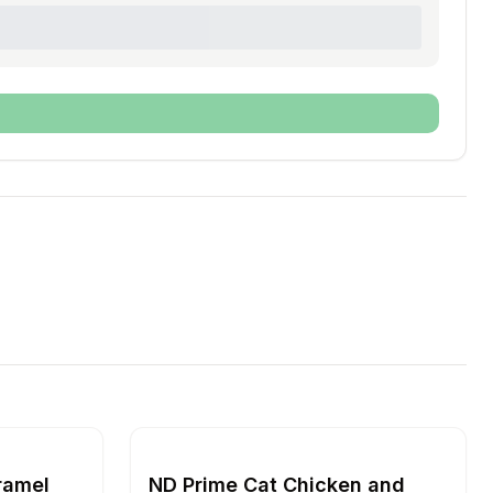
 Adult, 2 kg
alertă de preț pentru
mpară
Costum Sissi - M - Caramel
Setează alertă de preț p
Compară
Caini
Caini
ramel
ND Prime Cat Chicken and