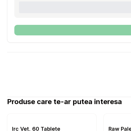
Produse care te-ar putea interesa
Setează alertă de preț pentru
Compară
Irc Vet, 
Caini
Irc Vet, 60 Tablete
Raw Pale