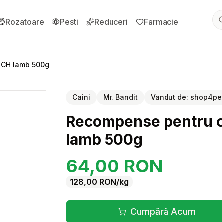
Rozatoare
Pesti
Reduceri
Farmacie
ICH lamb 500g
pentru
Recompense pentru caini Mr. Bandit SANDWICH lamb 500
Caini
Mr. Bandit
Vandut de:
shop4pet
Recompense pentru c
lamb 500g
64,00
RON
128,00
RON
/kg
Cumpără Acum
(se deschide înt