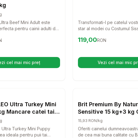
 kg
g
ltra Beef Mini Adult este
Transformati-l pe catelul vostr
rfecta pentru cainii adulti de
star al modei cu Costumul Siss
Cu o reteta monoproteica din
costum rafinat combina confor
5
RON
Preț:
119.00
RON
119,00
N
RON
ta de cea mai buna calitate,
stil chic, ideal pentru zilele r
asigura o alimentatie
si delicios de sanatoasa
tenul tau patruped.
ezi cel mai mic preț
Vezi cel mai mic pr
(se deschide într-o filă nouă)
(se desc
at 13 cm alb
Setează alertă de preț pentru
Compară
RAW PALEO Ultra Turkey M
Setează 
Co
Caini
EO Ultra Turkey Mini
Brit Premium By Natu
g Mancare catei taie
Sensitive 15 kg+3 kg 
 curcan
g
15,93 RON/kg
Ultra Turkey Mini Puppy
Oferiti cainelui dumneavoastr
a ideala pentru puii tai
de cea mai buna calitate cu B