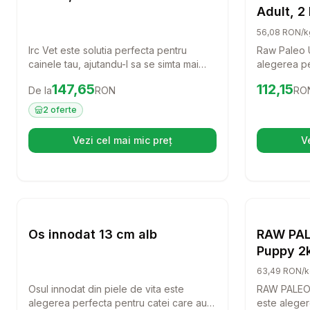
Adult, 2
56,08 RON/k
Irc Vet este solutia perfecta pentru
Raw Paleo U
cainele tau, ajutandu-l sa se simta mai
alegerea pe
bine si sa aiba o viata activa. Cu 60 de
rase mici. 
Preț:
147.65
RON
Preț:
112.1
147,65
112,15
De la
RON
RO
tablete usor de administrat, acest produs
carne de vi
este ideal pentru a oferi suport si confort
acest furaj 
2
oferte
patrupedului tau.
echilibrata 
pentru prie
Vezi cel mai mic preț
V
(se deschide într-o filă nouă)
Setează alertă de preț pentru
Compară
Os innod
Caini
Os innodat 13 cm alb
RAW PAL
Puppy 2k
mica, cu
63,49 RON/k
Osul innodat din piele de vita este
RAW PALEO 
alegerea perfecta pentru catei care au
este alegere