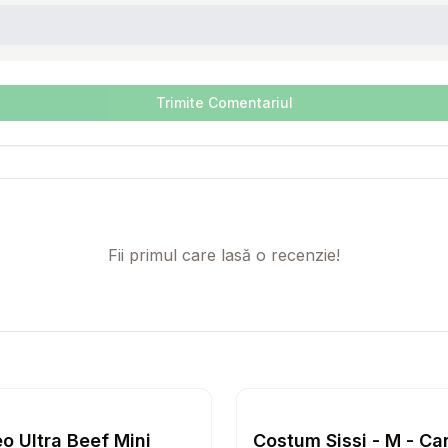
Trimite Comentariul
Fii primul care lasă o recenzie!
60 Tablete
Setează alertă de preț pentru
Compară
Raw Paleo Ultra Beef Mini
Setează 
Co
Caini
o Ultra Beef Mini
Costum Sissi - M - Ca