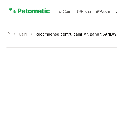
Sari la conținutul principal
Caini
Pisici
Pasari
Caini
Recompense pentru caini Mr. Bandit SANDW
Acasa
Setează alertă de preț 
Compară