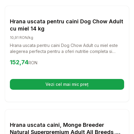
Setează alertă de preț pentru
Compară
Hr
Hrana Uscata Caini
Hrana uscata pentru caini Dog Chow Adult
cu miel 14 kg
10,91 RON/kg
Hrana uscata pentru caini Dog Chow Adult cu miel este
alegerea perfecta pentru a oferi nutritie completa si
echilibrata cainelui tau. Cu un gust delicios de miel si
Preț:
152.74
RON
152,74
RON
orez, aceasta hrana este formulata pentru a sustine un stil
de viata activ si sanatos pentru cainii adulti.
Vezi cel mai mic preț
(se deschide într-o filă nouă)
Setează alertă de preț pentru
Compară
Hr
Hrana Uscata Caini
Hrana uscata caini, Monge Breeder
Natural Superpremium Adult All Breeds,