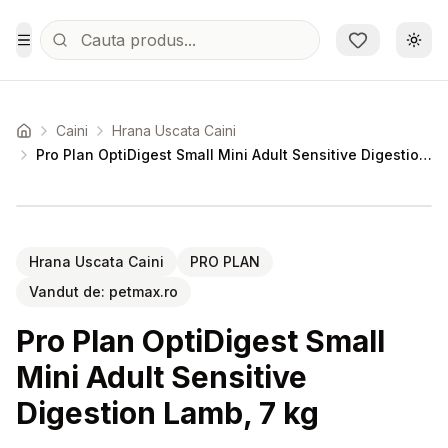
Sari la conținutul principal
Schi
Toggle Menu
Caini
Hrana Uscata Caini
Acasa
Pro Plan OptiDigest Small Mini Adult Sensitive Digestion Lamb, 7 kg
Setează alertă de preț pentru
Compară
Hrana Uscata Caini
PRO PLAN
Vandut de:
petmax.ro
Pro Plan OptiDigest Small
Mini Adult Sensitive
Digestion Lamb, 7 kg