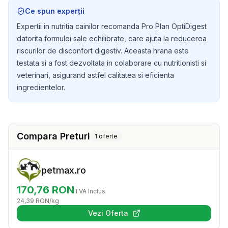
la mentinerea sanatatii digestive si ofera nutrientii
Ce spun experții
necesari pentru o viata activa si sanatoasa.
Expertii in nutritia cainilor recomanda Pro Plan OptiDigest
datorita formulei sale echilibrate, care ajuta la reducerea
riscurilor de disconfort digestiv. Aceasta hrana este
testata si a fost dezvoltata in colaborare cu nutritionisti si
veterinari, asigurand astfel calitatea si eficienta
ingredientelor.
Compara Preturi
1
oferte
petmax.ro
170,76
RON
TVA Inclus
24,39
RON
/kg
Vezi Oferta
(se deschide într-o filă nouă)