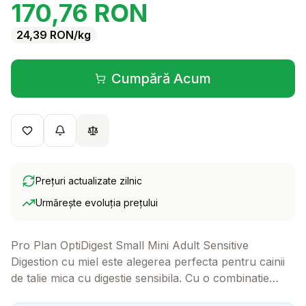
170,76
RON
24,39
RON
/kg
Cumpără Acum
(se deschide într-o filă 
Prețuri actualizate zilnic
Urmărește evoluția prețului
Pro Plan OptiDigest Small Mini Adult Sensitive
Digestion cu miel este alegerea perfecta pentru cainii
de talie mica cu digestie sensibila. Cu o combinatie
speciala de ingrediente, aceasta hrana delicioasa ajuta