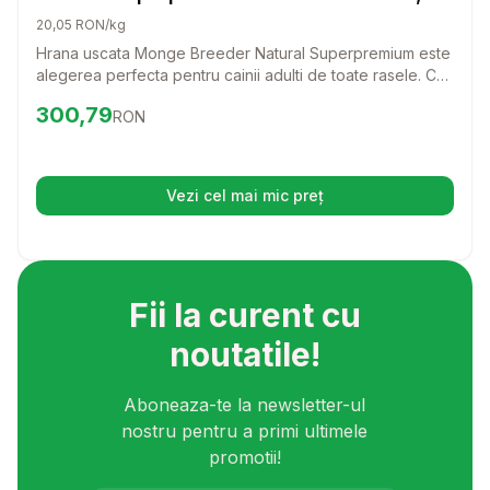
Miel & Orez, 15 kg
20,05 RON/kg
Hrana uscata Monge Breeder Natural Superpremium este
alegerea perfecta pentru cainii adulti de toate rasele. Cu
o reteta delicioasa pe baza de miel si orez, aceasta
Preț:
300.79
RON
300,79
RON
hrana ii va oferi catelului tau nutrientii necesari pentru o
viata sanatoasa si activa.
Vezi cel mai mic preț
(se deschide într-o filă nouă)
Fii la curent cu
noutatile!
Aboneaza-te la newsletter-ul
nostru pentru a primi ultimele
promotii!