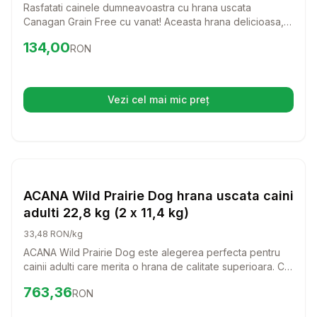
Rasfatati cainele dumneavoastra cu hrana uscata
Canagan Grain Free cu vanat! Aceasta hrana delicioasa,
bogata in proteine, este perfecta pentru cainii de talie
Preț:
134.00
RON
134,00
RON
mica, oferindu-le o alimentatie sanatoasa si echilibrata,
fara cereale.
Vezi cel mai mic preț
(se deschide într-o filă nouă)
Setează alertă de preț pentru
Compară
AC
Hrana Uscata Caini
ACANA Wild Prairie Dog hrana uscata caini
adulti 22,8 kg (2 x 11,4 kg)
33,48 RON/kg
ACANA Wild Prairie Dog este alegerea perfecta pentru
cainii adulti care merita o hrana de calitate superioara. Cu
un amestec delicios de ingrediente naturale, aceasta
Preț:
763.36
RON
763,36
RON
hrana uscata va aduce bucurie si energie in viata
companionului tau.