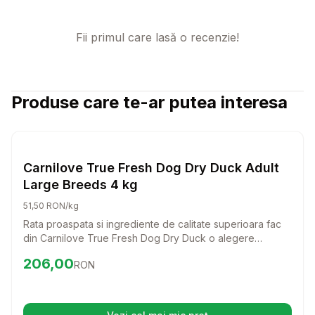
Fii primul care lasă o recenzie!
Produse care te-ar putea interesa
Setează alertă de preț pentru
Compară
Ca
Hrana Uscata Caini
Carnilove True Fresh Dog Dry Duck Adult
Large Breeds 4 kg
51,50 RON/kg
Rata proaspata si ingrediente de calitate superioara fac
din Carnilove True Fresh Dog Dry Duck o alegere
excelenta pentru cainii adulti de talie mare. Aceasta hrana
Preț:
206.00
RON
206,00
RON
completa nu doar ca sustine sanatatea, dar si placerea
de a manca a prietenului tau patruped.