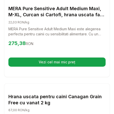
Hrana Uscata Caini
MERA Pure Sensitive Adult Medium Maxi,
M-XL, Curcan si Cartofi, hrana uscata fara
cereale caini, alergii, 12.5kg
22,03 RON/kg
MERA Pure Sensitive Adult Medium Maxi este alegerea
perfecta pentru cainii cu sensibilitati alimentare. Cu un
amestec delicios de curcan si cartofi, aceasta hrana
Preț:
275.38
RON
275,38
RON
uscata fara cereale ofera o dieta echilibrata si gustoasa
pentru cei mai pretentiosi prieteni patrupezi.
Vezi cel mai mic preț
(se deschide într-o filă nouă)
Setează alertă de preț pentru
Compară
Hr
Hrana Uscata Caini
Hrana uscata pentru caini Canagan Grain
Free cu vanat 2 kg
67,00 RON/kg