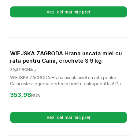
Vezi cel mai mic preț
(se deschide într-o filă nouă)
Setează alertă de preț pentru
Compară
WI
Hrana Uscata Caini
WIEJSKA ZAGRODA Hrana uscata miel cu
rata pentru Caini, crochete S 9 kg
39,33 RON/kg
WIEJSKA ZAGRODA Hrana uscata miel cu rata pentru
Caini este alegerea perfecta pentru patrupedul tau! Cu un
gust delicios si ingrediente de calitate, aceasta hrana va
Preț:
353.98
RON
353,98
RON
face ca fiecare masa sa fie o bucurie pentru cainele tau.
Vezi cel mai mic preț
(se deschide într-o filă nouă)