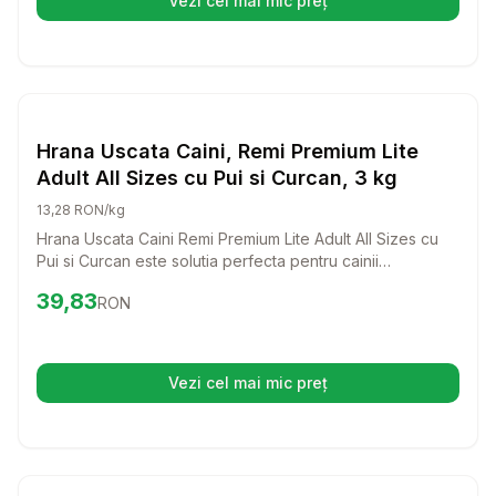
Vezi cel mai mic preț
(se deschide într-o filă nouă)
Setează alertă de preț pentru
Compară
Hr
Hrana Uscata Caini
Hrana Uscata Caini, Remi Premium Lite
Adult All Sizes cu Pui si Curcan, 3 kg
13,28 RON/kg
Hrana Uscata Caini Remi Premium Lite Adult All Sizes cu
Pui si Curcan este solutia perfecta pentru cainii
supraponderali si seniori. Cu un amestec echilibrat de
Preț:
39.83
RON
39,83
RON
nutrienti si proteine premium, aceasta hrana le va oferi
cainilor tai tot ce au nevoie pentru a se mentine sanatosi
si plini de energie.
Vezi cel mai mic preț
(se deschide într-o filă nouă)
Setează alertă de preț pentru
Compară
ME