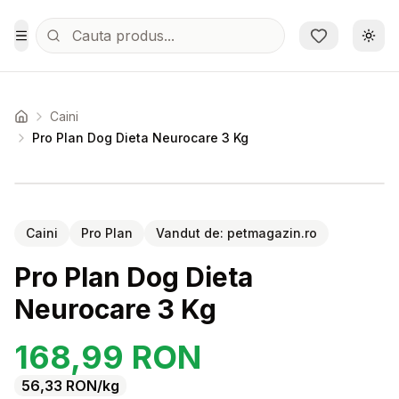
Sari la conținutul principal
Schi
Toggle Menu
Caini
Acasa
Pro Plan Dog Dieta Neurocare 3 Kg
Setează alertă de preț pentru
Compară
Pr
Caini
Pro Plan
Vandut de:
petmagazin.ro
Pro Plan Dog Dieta
Neurocare 3 Kg
168,99
RON
56,33
RON
/kg