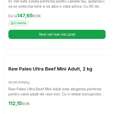
Irc Vet este solutia perfecta pentru cainele tau, ajutandu-l
sa se simta mai bine si sa aiba o viata activa. Cu 60 de
tablete usor de administrat, acest produs este ideal
Preț:
147.65
RON
147,65
De la
RON
pentru a oferi suport si confort patrupedului tau.
2
oferte
Vezi cel mai mic preț
(se deschide într-o filă nouă)
Setează alertă de preț pentru
Compară
Ra
Caini
Raw Paleo Ultra Beef Mini Adult, 2 kg
56,08 RON/kg
Raw Paleo Ultra Beef Mini Adult este alegerea perfecta
pentru cainii adulti de rase mici. Cu o reteta monoproteica
din carne de vita de cea mai buna calitate, acest furaj
Preț:
112.15
RON
112,15
RON
asigura o alimentatie echilibrata si delicios de sanatoasa
pentru prietenul tau patruped.