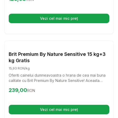
imunitar puternic.
Vezi cel mai mic preț
(se deschide într-o filă nouă)
Setează alertă de preț pentru
Compară
Br
Caini
Brit Premium By Nature Sensitive 15 kg+3
kg Gratis
15,93 RON/kg
Oferiti cainelui dumneavoastra o hrana de cea mai buna
calitate cu Brit Premium By Nature Sensitive! Aceasta
formula delicioasa, bazata pe carne de somon, este
Preț:
239.00
RON
239,00
RON
special creata pentru a sustine cainii cu sensibilitati
digestive, asigurandu-le o digestie usoara si o blana
stralucitoare.
Vezi cel mai mic preț
(se deschide într-o filă nouă)