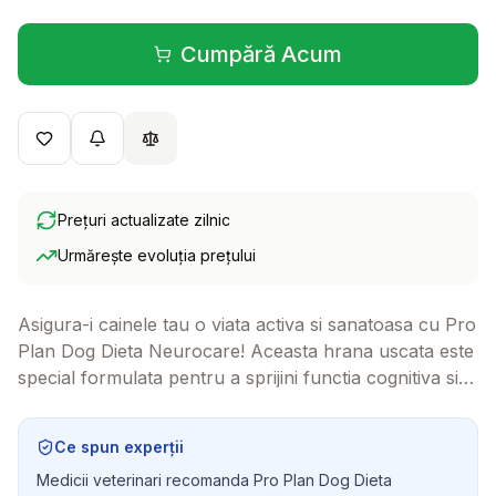
Cumpără Acum
(se deschide într-o filă 
Prețuri actualizate zilnic
Urmărește evoluția prețului
Asigura-i cainele tau o viata activa si sanatoasa cu Pro
Plan Dog Dieta Neurocare! Aceasta hrana uscata este
special formulata pentru a sprijini functia cognitiva si
sanatatea sistemului nervos central, fiind ideala pentru
cainii varstnici si cei cu necesitate de suport
Ce spun experții
neurologic.
Medicii veterinari recomanda Pro Plan Dog Dieta