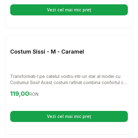
Vezi cel mai mic preț
(se deschide într-o filă nouă)
Setează alertă de preț pentru
Compară
Co
Caini
Costum Sissi - M - Caramel
Transformati-l pe catelul vostru intr-un star al modei cu
Costumul Sissi! Acest costum rafinat combina confortul cu
un stil chic, ideal pentru zilele racoroase.
Preț:
119.00
RON
119,00
RON
Vezi cel mai mic preț
(se deschide într-o filă nouă)