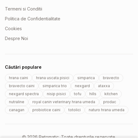
Termeni si Conditii
Politica de Confidentialitate
Cookies
Despre Noi
Căutări populare
hrana caini
hrana uscata pisici
simparica
bravecto
bravecto caini
simparica trio
nexgard
ataxxa
nexgard spectra
nisip pisici
tofu
hills
kitchen
nutraline
royal canin veterinary hrana umeda
prodac
canagan
probiotice caini
totolici
naturo hrana umeda
© 2026 Petomatic. Toate drepturile rezervate.