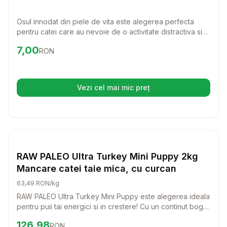
Osul innodat din piele de vita este alegerea perfecta
pentru catei care au nevoie de o activitate distractiva si
benefica. Cu o lungime de 13 cm, este ideal pentru a intari
Preț:
7.00
RON
7,00
RON
si curata dantura cainelui tau, oferindu-i in acelasi timp o
placere de nedescris.
Vezi cel mai mic preț
(se deschide într-o filă nouă)
Setează alertă de preț pentru
Compară
RA
Caini
RAW PALEO Ultra Turkey Mini Puppy 2kg
Mancare catei taie mica, cu curcan
63,49 RON/kg
RAW PALEO Ultra Turkey Mini Puppy este alegerea ideala
pentru puii tai energici si in crestere! Cu un continut bogat
in curcan, aceasta mancare delicioasa ofera nutrientii
Preț:
126.98
RON
126,98
RON
necesari pentru o dezvoltare sanatoasa si un sistem