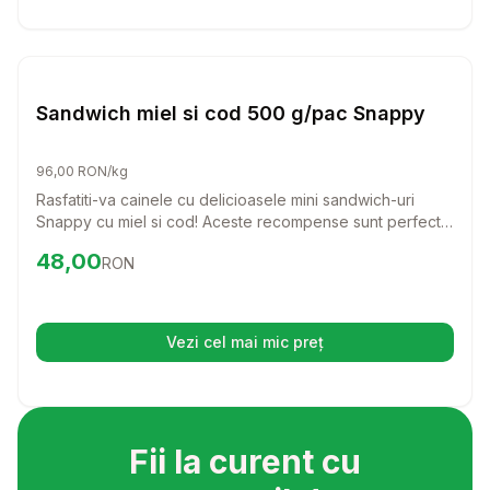
Setează alertă de preț pentru
Compară
Sa
Caini
Sandwich miel si cod 500 g/pac Snappy
96,00 RON/kg
Rasfatiti-va cainele cu delicioasele mini sandwich-uri
Snappy cu miel si cod! Aceste recompense sunt perfecte
pentru orice rasa, oferind un gust irezistibil si un aport
Preț:
48.00
RON
48,00
RON
nutritional echilibrat.
Vezi cel mai mic preț
(se deschide într-o filă nouă)
Fii la curent cu