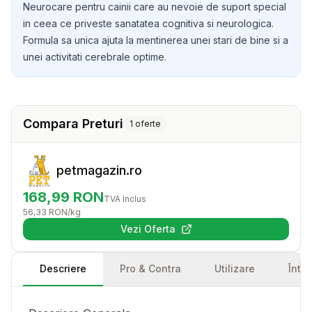
Neurocare pentru cainii care au nevoie de suport special
in ceea ce priveste sanatatea cognitiva si neurologica.
Formula sa unica ajuta la mentinerea unei stari de bine si a
unei activitati cerebrale optime.
Compara Preturi
1
oferte
petmagazin.ro
168,99
RON
TVA Inclus
56,33
RON
/kg
Vezi Oferta
(se deschide într-o filă nouă)
Descriere
Pro & Contra
Utilizare
Într