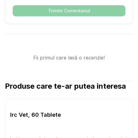
Trimite Comentariul
Fii primul care lasă o recenzie!
Produse care te-ar putea interesa
Setează alertă de preț pentru
Compară
Ir
Caini
Irc Vet, 60 Tablete