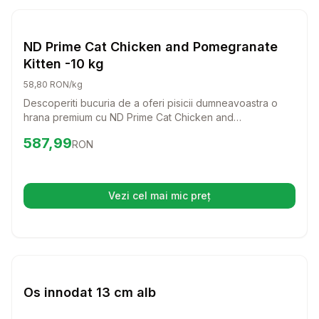
Setează alertă de preț pentru
Compară
ND
Caini
ND Prime Cat Chicken and Pomegranate
Kitten -10 kg
58,80 RON/kg
Descoperiti bucuria de a oferi pisicii dumneavoastra o
hrana premium cu ND Prime Cat Chicken and
Pomegranate Kitten! Aceasta formula delicioasa, bogata
Preț:
587.99
RON
587,99
RON
in carne proaspata de pui si ingrediente nutritive, va
sustine dezvoltarea sanatoasa a puiului dumneavoastra
de pisica.
Vezi cel mai mic preț
(se deschide într-o filă nouă)
Setează alertă de preț pentru
Compară
Os
Caini
Os innodat 13 cm alb