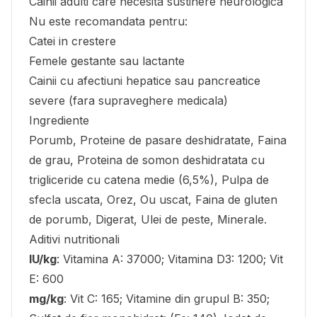
Cainii adulti care necesita sustinere neurologica
Nu este recomandata pentru:
Catei in crestere
Femele gestante sau lactante
Cainii cu afectiuni hepatice sau pancreatice
severe (fara supraveghere medicala)
Ingrediente
Porumb, Proteine de pasare deshidratate, Faina
de grau, Proteina de somon deshidratata cu
trigliceride cu catena medie (6,5%), Pulpa de
sfecla uscata, Orez, Ou uscat, Faina de gluten
de porumb, Digerat, Ulei de peste, Minerale.
Aditivi nutritionali
IU/kg
: Vitamina A: 37000; Vitamina D3: 1200; Vit
E: 600
mg/kg
: Vit C: 165; Vitamine din grupul B: 350;