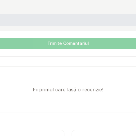
Trimite Comentariul
Fii primul care lasă o recenzie!
nd Sticks 15 L hrana pesti
Setează alertă de preț pentru
Compară
TETRA Pond Goldfish Mix 4
Setează 
Co