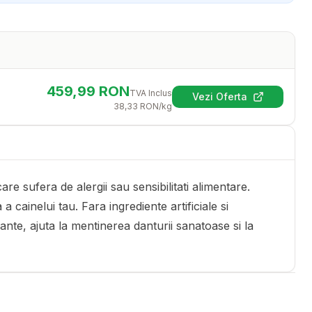
459,99
RON
TVA Inclus
Vezi Oferta
(se deschide într-
38,33
RON
/kg
 sufera de alergii sau sensibilitati alimentare.
cainelui tau. Fara ingrediente artificiale si
cante, ajuta la mentinerea danturii sanatoase si la