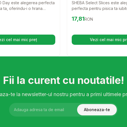
 Day este alegerea perfecta
SHEBA Select Slices este al
a ta, oferindu-i o hrana
perfecta pentru pisica ta iubi
ioasa si sanatoasa, fara
peste! Cu o textura delicioasa
RON
Preț:
17.81
RON
17,81
RON
un gust irezistibil de peste,
apetisant, fiecare plic de 85g
serva va transforma fiecare
transforma masa intr-o exper
 experienta de neuitat pentru
neuitat pentru companionul ta
prieten.
ezi cel mai mic preț
Vezi cel mai mic pr
(se deschide într-o filă nouă)
(se desc
Fii la curent cu noutatile!
za-te la newsletter-ul nostru pentru a primi ultimele pr
Aboneaza-te