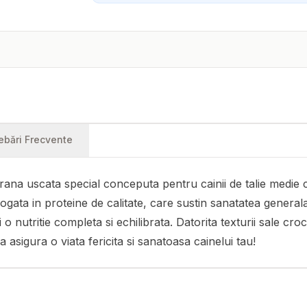
rebări Frecvente
 uscata special conceputa pentru cainii de talie medie care
ta in proteine de calitate, care sustin sanatatea generala a 
 nutritie completa si echilibrata. Datorita texturii sale cro
asigura o viata fericita si sanatoasa cainelui tau!