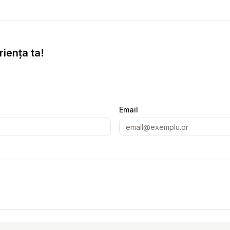
iența ta!
Email