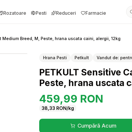
Rozatoare
Pesti
Reduceri
Farmacie
 Medium Breed, M, Peste, hrana uscata caini, alergii, 12kg
pentru
PETKULT Sensitive Care Adult Medium Breed, M, Peste, hra
Hrana Pesti
Petkult
Vandut de:
pentr
PETKULT Sensitive C
Peste, hrana uscata ca
459,99
RON
38,33
RON
/kg
Cumpără Acum
(se deschide înt