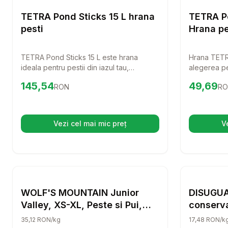
Hrana Pesti
TETRA Pond Sticks 15 L hrana
TETRA Po
pesti
Hrana pes
TETRA Pond Sticks 15 L este hrana
Hrana TETR
ideala pentru pestii din iazul tau,
alegerea pe
oferindu-le o alimentatie echilibrata si
pestii aurii
Preț:
145.54
RON
Preț:
49.6
145,54
49,69
RON
RO
sanatoasa. Pestii tai vor adora aceste
echilibrata 
batoane nutritive, iar tu te vei bucura de
asigura o d
un iaz plin de viata si culoare.
culori vibra
mici sau mar
Vezi cel mai mic preț
V
(se deschide într-o filă nouă)
delicatesa!
Setează alertă de preț pentru
Compară
WOLF'S M
Hrana Pesti
WOLF'S MOUNTAIN Junior
DISUGUA
Valley, XS-XL, Peste si Pui,
conserv
hrana uscata fara cereale
cereale 
35,12 RON/kg
17,48 RON/k