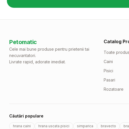
Petomatic
Catalog Pr
Cele mai bune produse pentru prietenii tai
Toate produ
necuvantatori.
Caini
Livrate rapid, adorate imediat.
Pisici
Pasari
Rozatoare
Căutări populare
hrana caini
hrana uscata pisici
simparica
bravecto
bra