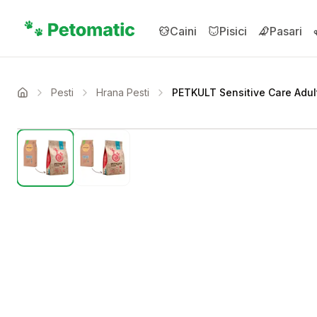
Sari la conținutul principal
Caini
Pisici
Pasari
Pesti
Hrana Pesti
PETKULT Sensitive Care Adult
Acasa
Setează alertă de preț 
Compară