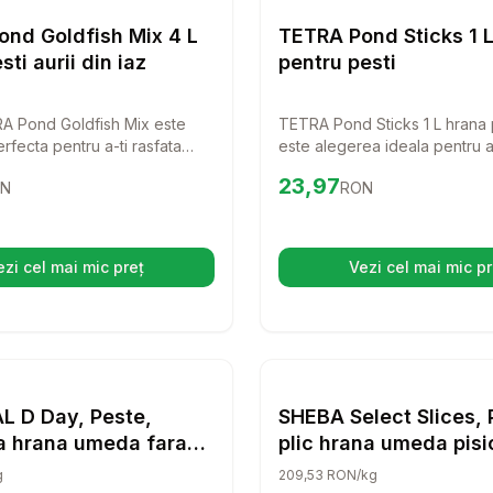
Hrana Pesti
nd Goldfish Mix 4 L
TETRA Pond Sticks 1 
ti aurii din iaz
pentru pesti
A Pond Goldfish Mix este
TETRA Pond Sticks 1 L hrana 
rfecta pentru a-ti rasfata
este alegerea ideala pentru 
 din iaz. Cu o formula
sanatatea si vitalitatea pestilo
9
RON
Preț:
23.97
RON
23,97
N
RON
si nutritiva, aceasta hrana
tau. Cu un amestec echilibrat 
ezvoltare sanatoasa si o
aceste batoane sunt usor de d
nte pestilor tai. Fie ca sunt
contribuie la o crestere sana
i, pestii tai vor adora aceasta
ezi cel mai mic preț
Vezi cel mai mic pr
(se deschide într-o filă nouă)
(se desc
OUNTAIN Junior Valley, XS-XL, Peste si Pui, hrana uscata fara c
Setează alertă de preț pentru
Compară
DISUGUAL D Day, Peste, co
Setează 
Co
Hrana Pesti
L D Day, Peste,
SHEBA Select Slices, 
a hrana umeda fara
plic hrana umeda pisic
pisici, (pate), 400g
sos), multipack, 85g 
g
209,53 RON/kg