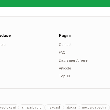
oduse
Pagini
sele
Contact
FAQ
Disclaimer Afiliere
Articole
Top 10
vecto caini
simparica trio
nexgard
ataxxa
nexgard spectra