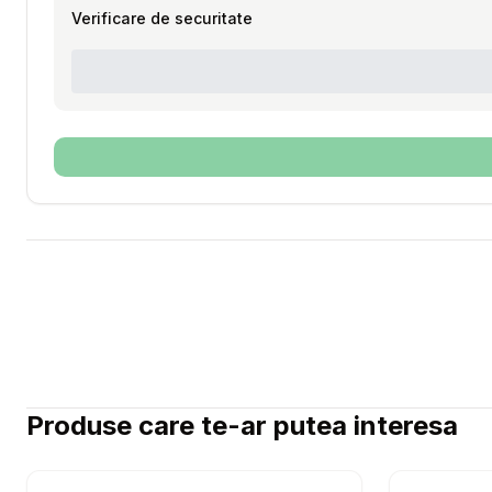
Verificare de securitate
Produse care te-ar putea interesa
Setează alertă de preț pentru
Compară
TETRA Po