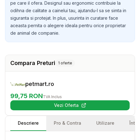
pe care il ofera. Designul sau ergonomic contribuie la
odihna de calitate a cainelui tau, ajutandu-l sa se simta in
siguranta si protejat. In plus, usurinta in curatare face
aceasta pernita o alegere ideala pentru orice proprietar
de animal de companie.
Compara Preturi
1
oferte
petmart.ro
99,75
RON
TVA Inclus
Vezi Oferta
(se deschide într-o filă nouă)
Descriere
Pro & Contra
Utilizare
Într