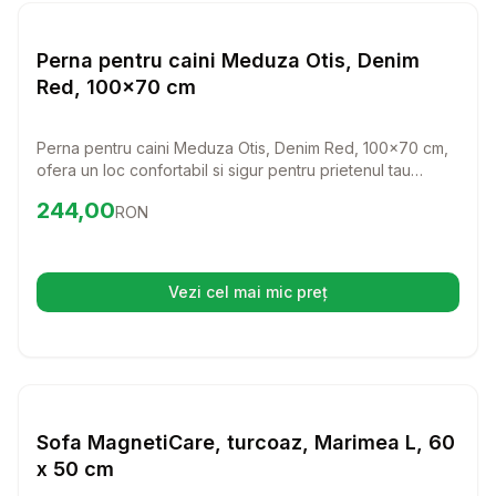
Setează alertă de preț pentru
Compară
Pe
Perne
Perna pentru caini Meduza Otis, Denim
Red, 100x70 cm
Perna pentru caini Meduza Otis, Denim Red, 100x70 cm,
ofera un loc confortabil si sigur pentru prietenul tau
patruped. Cu un design rezistent si usor de intretinut,
Preț:
244.00
RON
244,00
RON
aceasta perna devine rapid locul preferat de odihna.
Vezi cel mai mic preț
(se deschide într-o filă nouă)
Setează alertă de preț pentru
Compară
So
Perne
Sofa MagnetiCare, turcoaz, Marimea L, 60
x 50 cm