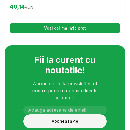
fleece moale, aceasta patura va aduce caldura si un
Preț:
40.14
RON
40,14
RON
strop de stil in cosuletul sau pe canapeaua
dumneavoastra.
Vezi cel mai mic preț
(se deschide într-o filă nouă)
Fii la curent cu
noutatile!
Aboneaza-te la newsletter-ul
nostru pentru a primi ultimele
promotii!
Aboneaza-te