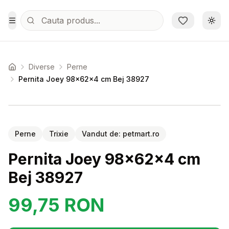
Sari la conținutul principal
Schi
Toggle Menu
Diverse
Perne
Acasa
Pernita Joey 98x62x4 cm Bej 38927
Setează alertă de preț pentru
Compară
Pe
Perne
Trixie
Vandut de:
petmart.ro
Pernita Joey 98x62x4 cm
Bej 38927
99,75
RON