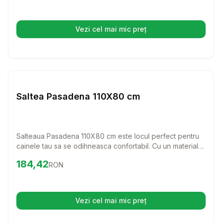
folosi atat singura, cat si alaturi de cosurile Dido,
oferindu-i catelului tau un loc special al lui.
Vezi cel mai mic preț
(se deschide într-o filă nouă)
Setează alertă de preț pentru
Compară
Sa
Perne
Saltea Pasadena 110X80 cm
Salteaua Pasadena 110X80 cm este locul perfect pentru
cainele tau sa se odihneasca confortabil. Cu un material
rezistent si usor de curatat, aceasta saltea va deveni
Preț:
184.42
RON
184,42
RON
rapid preferata blanosului tau!
Vezi cel mai mic preț
(se deschide într-o filă nouă)