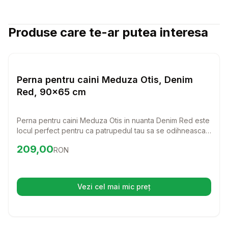
Produse care te-ar putea interesa
Setează alertă de preț pentru
Compară
Pe
Perne
Perna pentru caini Meduza Otis, Denim
Red, 90x65 cm
Perna pentru caini Meduza Otis in nuanta Denim Red este
locul perfect pentru ca patrupedul tau sa se odihneasca
si sa se simta confortabil. Realizata din materiale
Preț:
209.00
RON
209,00
RON
rezistente, aceasta perna ofera un suport excelent si
este usor de intretinut.
Vezi cel mai mic preț
(se deschide într-o filă nouă)