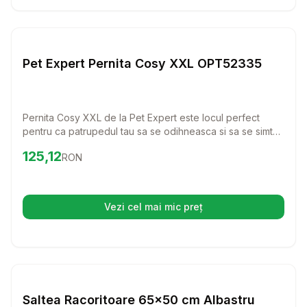
Setează alertă de preț pentru
Compară
Pe
Perne
Pet Expert Pernita Cosy XXL OPT52335
Pernita Cosy XXL de la Pet Expert este locul perfect
pentru ca patrupedul tau sa se odihneasca si sa se simta
iubit. Cu dimensiuni generoase de 95x65cm, aceasta
Preț:
125.12
RON
125,12
RON
pernita ofera confort si relaxare, transformandu-se rapid
in locul preferat al cainelui tau.
Vezi cel mai mic preț
(se deschide într-o filă nouă)
Setează alertă de preț pentru
Compară
Sa
Perne
Saltea Racoritoare 65x50 cm Albastru