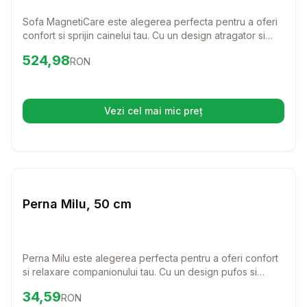
Sofa MagnetiCare este alegerea perfecta pentru a oferi
confort si sprijin cainelui tau. Cu un design atragator si
beneficii terapeutice, acest pat ajuta la mentinerea
Preț:
524.98
RON
524,98
RON
sanatatii si la ameliorarea disconfortului, oferindu-i
companionului tau un loc de odihna ideal.
Vezi cel mai mic preț
(se deschide într-o filă nouă)
Setează alertă de preț pentru
Compară
Pe
Perne
Perna Milu, 50 cm
Perna Milu este alegerea perfecta pentru a oferi confort
si relaxare companionului tau. Cu un design pufos si
imprimeuri variate, aceasta perna va aduce un strop de
Preț:
34.59
RON
34,59
RON
stil in spatiul vostru. Este usor de intretinut si se poate