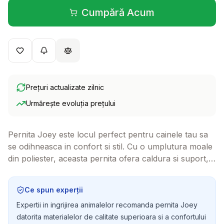
Cumpără Acum
(se deschide într-o filă 
Prețuri actualizate zilnic
Urmărește evoluția prețului
Pernita Joey este locul perfect pentru cainele tau sa
se odihneasca in confort si stil. Cu o umplutura moale
din poliester, aceasta pernita ofera caldura si suport,
fiind ideala pentru zilele reci. Rasfata-ti patrupedul cu
un spatiu dedicat somnului si relaxarii!
Ce spun experții
Expertii in ingrijirea animalelor recomanda pernita Joey
datorita materialelor de calitate superioara si a confortului