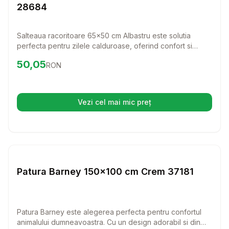
28684
Salteaua racoritoare 65x50 cm Albastru este solutia
perfecta pentru zilele calduroase, oferind confort si
racorire pentru patrupedul tau. Cu un efect de racire prin
Preț:
50.05
RON
50,05
RON
contact, aceasta saltea ii va oferi cainelui tau un loc
racoros unde sa se odihneasca in zilele toride.
Vezi cel mai mic preț
(se deschide într-o filă nouă)
Setează alertă de preț pentru
Compară
Pa
Perne
Patura Barney 150x100 cm Crem 37181
Patura Barney este alegerea perfecta pentru confortul
animalului dumneavoastra. Cu un design adorabil si din