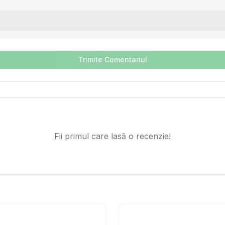
Trimite Comentariul
Fii primul care lasă o recenzie!
E Rata semi umeda imbogatita cu rozmarin 200g
Setează alertă de preț pentru
Compară
Recompense pentru caini 
Setează 
Co