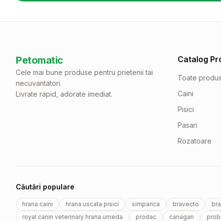
Petomatic
Catalog Pr
Cele mai bune produse pentru prietenii tai
Toate produ
necuvantatori.
Caini
Livrate rapid, adorate imediat.
Pisici
Pasari
Rozatoare
Căutări populare
hrana caini
hrana uscata pisici
simparica
bravecto
bra
royal canin veterinary hrana umeda
prodac
canagan
probi