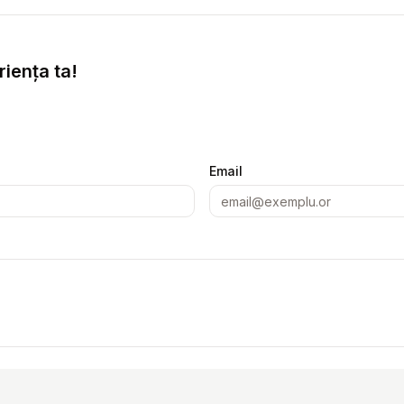
iența ta!
Email