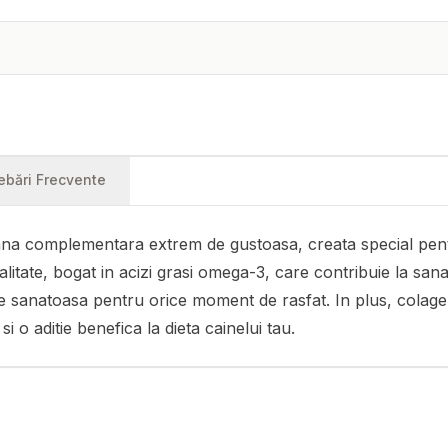
rebări Frecvente
 complementara extrem de gustoasa, creata special pentru a
te, bogat in acizi grasi omega-3, care contribuie la sanatat
e sanatoasa pentru orice moment de rasfat. In plus, colagenul
o aditie benefica la dieta cainelui tau.