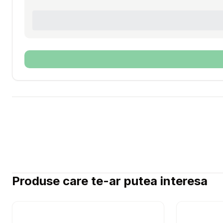
Produse care te-ar putea interesa
Setează alertă de preț pentru
Compară
CARNILOV