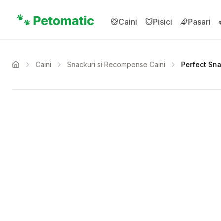
Sari la conținutul principal
Caini
Pisici
Pasari
Caini
Snackuri si Recompense Caini
Perfect Sna
Acasa
Setează alertă de preț 
Compară