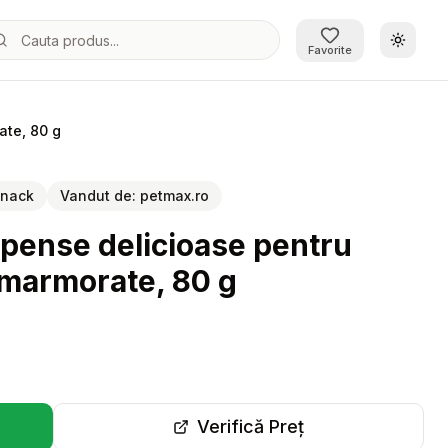
Schimb
Favorite
ate, 80 g
Perfect Snack, recompense delicioase pentru caini, Fasii de somon marmorate, 80 g
Snack
Vandut de:
petmax.ro
pense delicioase pentru
 marmorate, 80 g
Verifică Preț
r-o filă nouă)
(se deschide într-o filă 