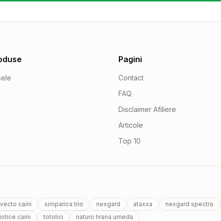
oduse
Pagini
sele
Contact
FAQ
Disclaimer Afiliere
Articole
Top 10
vecto caini
simparica trio
nexgard
ataxxa
nexgard spectra
otice caini
totolici
naturo hrana umeda