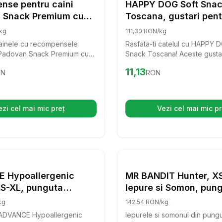
Snackuri si Recompense Caini
Snackuri si Rec
nse pentru caini
HAPPY DOG Soft Sna
 Snack Premium cu
Toscana, gustari pent
ta 100 g
cu rata si somon, 100
kg
111,30 RON/kg
cainele cu recompensele
Rasfata-ti catelul cu HAPPY 
 Padovan Snack Premium cu
Snack Toscana! Aceste gusta
 Aceste gustari sunt perfecte
delicioase cu rata si somon s
0
RON
Preț:
11.13
RON
11,13
ON
RON
feri o bucurie suplimentara in
pentru a-i oferi o recompens
indiferent de momentul ales.
si gustoasa.
ezi cel mai mic preț
Vezi cel mai mic pr
(se deschide într-o filă nouă)
(se desc
se caini rata si vita fara cereale MR. PRETZEL Filet 500 g
Setează alertă de preț pentru
Compară
ADVANCE Hypoallergenic S
Setează 
Co
Snackuri si Recompense Caini
Snackuri si Rec
 Hypoallergenic
MR BANDIT Hunter, X
XS-XL, punguta
Iepure si Somon, pun
se caini, alergii,
recompense fara cere
kg
142,54 RON/kg
caini, 500g
 ADVANCE Hypoallergenic
Iepurele si somonul din pung