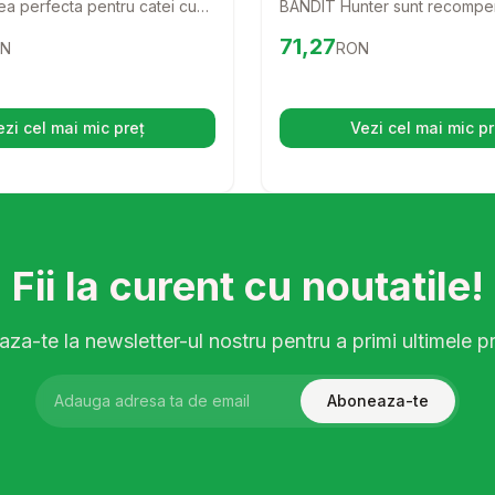
ea perfecta pentru catei cu
BANDIT Hunter sunt recomp
erind recompense delicioase si
delicioase si sanatoase pentru 
6
RON
Preț:
71.27
RON
71,27
N
RON
Fie ca ai un catel mic sau
perfecte pentru a le rasfata s
e gustari sunt concepute
timpul antrenamentelor. Fara 
duce o bucurie in fiecare zi,
aceste gustari sunt ideale pe
romite sanatatea lor.
tip de dieta si sunt sigur ca pr
ezi cel mai mic preț
Vezi cel mai mic pr
(se deschide într-o filă nouă)
(se desc
blanos le va adora!
Fii la curent cu noutatile!
za-te la newsletter-ul nostru pentru a primi ultimele pr
Aboneaza-te