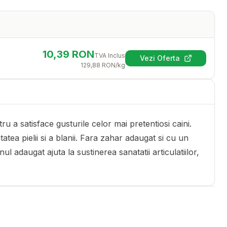
10,39
RON
TVA Inclus
Vezi Oferta
(se deschide într-
129,88
RON
/kg
 satisface gusturile celor mai pretentiosi caini.
ea pielii si a blanii. Fara zahar adaugat si cu un
 adaugat ajuta la sustinerea sanatatii articulatiilor,