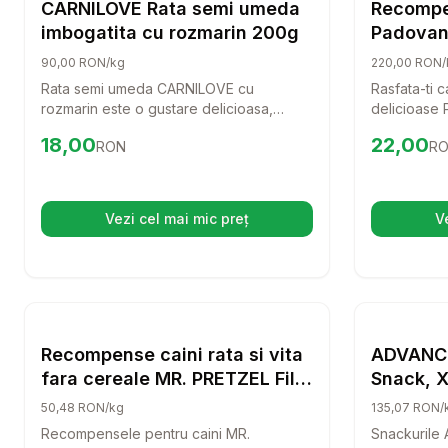
Snackuri si Recompense Caini
CARNILOVE Rata semi umeda
Recompe
imbogatita cu rozmarin 200g
Padovan
pui si vi
90,00 RON/kg
220,00 RON/
Rata semi umeda CARNILOVE cu
Rasfata-ti 
rozmarin este o gustare delicioasa,
delicioase
perfecta pentru orice caine. Ofera o
pui si vita!
Preț:
18.00
RON
Preț:
22.0
18,00
22,00
RON
R
experienta senzoriala deosebita si
pentru a-i o
sprijina sanatatea dentara a
fiecare zi, 
companionului tau.
Vezi cel mai mic preț
V
(se deschide într-o filă nouă)
Setează alertă de preț pentru
Compară
Recompen
Snackuri si Recompense Caini
Recompense caini rata si vita
ADVANCE
fara cereale MR. PRETZEL Filet
Snack, 
500 g
recompen
50,48 RON/kg
135,07 RON/
150g
Recompensele pentru caini MR.
Snackurile