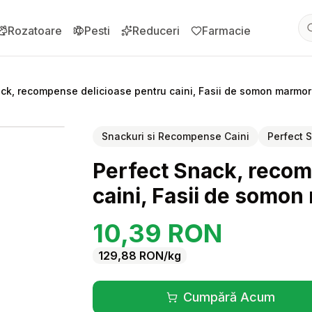
Rozatoare
Pesti
Reduceri
Farmacie
ck, recompense delicioase pentru caini, Fasii de somon marmor
pentru
Snackuri si Recompense Caini
Perfect 
Perfect Snack, recom
caini, Fasii de somon
10,39
RON
129,88
RON
/kg
Cumpără Acum
(se deschide înt