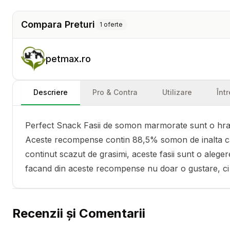
Compara Preturi
1
oferte
petmax.ro
Descriere
Pro & Contra
Utilizare
Înt
Perfect Snack Fasii de somon marmorate sunt o hrana
Aceste recompense contin 88,5% somon de inalta calita
continut scazut de grasimi, aceste fasii sunt o aleger
facand din aceste recompense nu doar o gustare, ci si 
Recenzii și Comentarii