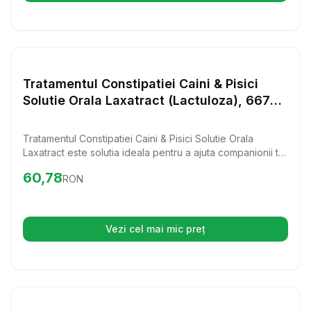
Setează alertă de preț pentru
Compară
Tr
Paturi si Perne Pisici
Tratamentul Constipatiei Caini & Pisici
Solutie Orala Laxatract (Lactuloza), 667
mg/ ml 50 ml
Tratamentul Constipatiei Caini & Pisici Solutie Orala
Laxatract este solutia ideala pentru a ajuta companionii tai
blanosi sa scape de disconfortul constipatiei. Cu o
Preț:
60.78
RON
60,78
RON
formula bazata pe lactuloza, acest produs este usor de
administrat si eficient in restabilirea unei digestii
sanatoase.
Vezi cel mai mic preț
(se deschide într-o filă nouă)
Setează alertă de preț pentru
Compară
Tr