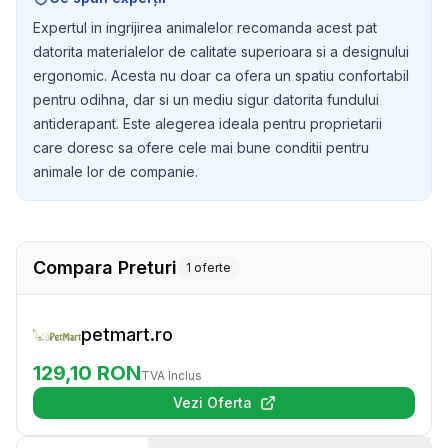
Expertul in ingrijirea animalelor recomanda acest pat
datorita materialelor de calitate superioara si a designului
ergonomic. Acesta nu doar ca ofera un spatiu confortabil
pentru odihna, dar si un mediu sigur datorita fundului
antiderapant. Este alegerea ideala pentru proprietarii
care doresc sa ofere cele mai bune conditii pentru
animale lor de companie.
Compara Preturi
1
oferte
petmart.ro
129,10
RON
TVA Inclus
Vezi Oferta
(se deschide într-o filă nouă)