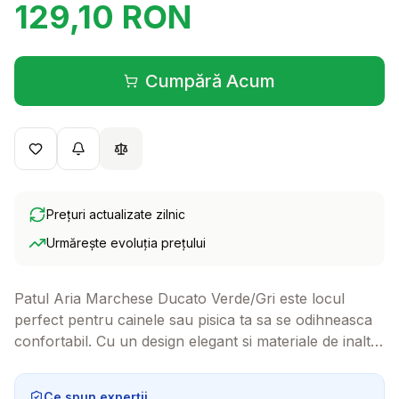
129,10
RON
Cumpără Acum
(se deschide într-o filă 
Prețuri actualizate zilnic
Urmărește evoluția prețului
Patul Aria Marchese Ducato Verde/Gri este locul
perfect pentru cainele sau pisica ta sa se odihneasca
confortabil. Cu un design elegant si materiale de inalta
calitate, acest patut este usor de transportat si ideal
pentru orice spatiu.
Ce spun experții