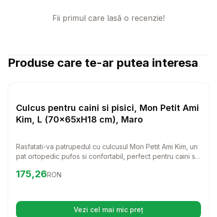
Fii primul care lasă o recenzie!
Produse care te-ar putea interesa
Setează alertă de preț pentru
Compară
Cu
Paturi si Perne Pisici
Culcus pentru caini si pisici, Mon Petit Ami
Kim, L (70x65xH18 cm), Maro
Rasfatati-va patrupedul cu culcusul Mon Petit Ami Kim, un
pat ortopedic pufos si confortabil, perfect pentru caini si
pisici. Cu dimensiuni generoase, acest culcus ofera un
Preț:
175.26
RON
175,26
RON
spatiu ideal pentru odihna si relaxare, fiind alegerea
perfecta pentru orice animal de companie care merita ce
este mai bun.
Vezi cel mai mic preț
(se deschide într-o filă nouă)