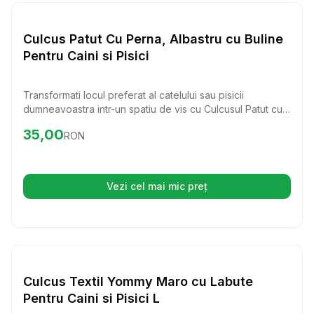
Setează alertă de preț pentru
Compară
Cu
Paturi si Perne Pisici
Culcus Patut Cu Perna, Albastru cu Buline
Pentru Caini si Pisici
Transformati locul preferat al catelului sau pisicii
dumneavoastra intr-un spatiu de vis cu Culcusul Patut cu
Perna, Albastru cu Buline! Acest patut nu doar ca ofera
Preț:
35.00
RON
35,00
RON
confort maxim, dar adauga si un strop de stil in casa
dumneavoastra.
Vezi cel mai mic preț
(se deschide într-o filă nouă)
Setează alertă de preț pentru
Compară
Cu
Paturi si Perne Pisici
Culcus Textil Yommy Maro cu Labute
Pentru Caini si Pisici L