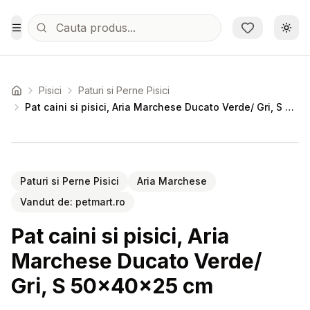
Sari la conținutul principal
Schi
Toggle Menu
Pisici
Paturi si Perne Pisici
Acasa
Pat caini si pisici, Aria Marchese Ducato Verde/ Gri, S 50x40x25 cm
Setează alertă de preț pentru
Compară
Pa
Paturi si Perne Pisici
Aria Marchese
Vandut de:
petmart.ro
Pat caini si pisici, Aria
Marchese Ducato Verde/
Gri, S 50x40x25 cm