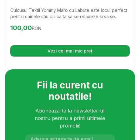
Culcusul Textil Yommy Maro cu Labute este locul perfect
pentru cainele sau pisica ta sa se relaxeze si sa se
odihneasca. Fabricat din materiale de calitate superioara,
Preț:
100.00
RON
100,00
RON
acest culcus ofera sustinere si confort, transformandu-l
intr-un spatiu adorabil pentru prietenul tau patruped.
Vezi cel mai mic preț
(se deschide într-o filă nouă)
Fii la curent cu
noutatile!
Aboneaza-te la newsletter-ul
nostru pentru a primi ultimele
promotii!