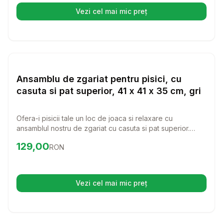
Vezi cel mai mic preț
(se deschide într-o filă nouă)
Setează alertă de preț pentru
Compară
An
Paturi si Perne Pisici
Ansamblu de zgariat pentru pisici, cu
casuta si pat superior, 41 x 41 x 35 cm, gri
Ofera-i pisicii tale un loc de joaca si relaxare cu
ansamblul nostru de zgariat cu casuta si pat superior.
Acest ansamblu multifunctional aduce confort si distractie
Preț:
129.00
RON
129,00
RON
intr-un design modern, perfect pentru orice casa.
Vezi cel mai mic preț
(se deschide într-o filă nouă)