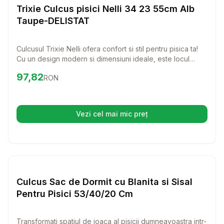
Paturi si Perne Pisici
Trixie Culcus pisici Nelli 34 23 55cm Alb
Taupe-DELISTAT
Culcusul Trixie Nelli ofera confort si stil pentru pisica ta!
Cu un design modern si dimensiuni ideale, este locul
perfect pentru un somn linistit si odihnitor.
Preț:
97.82
RON
97,82
RON
Vezi cel mai mic preț
(se deschide într-o filă nouă)
Setează alertă de preț pentru
Compară
Cu
Paturi si Perne Pisici
Culcus Sac de Dormit cu Blanita si Sisal
Pentru Pisici 53/40/20 Cm
Transformati spatiul de joaca al pisicii dumneavoastra intr-